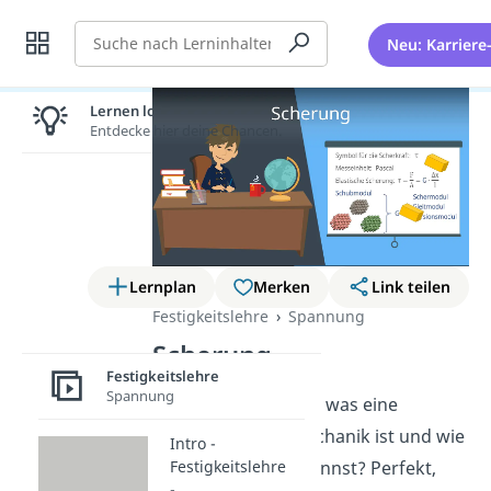
Suche
Neu: Karriere
Lernen lohnt sich!
Entdecke hier deine Chancen.
Lernplan
Merken
Link teilen
Festigkeitslehre
Spannung
Scherung
Festigkeitslehre
Spannung
Du möchtest wissen was eine
Scherung in der Mechanik ist und wie
Intro -
Festigkeitslehre
du sie berechnen kannst? Perfekt,
-