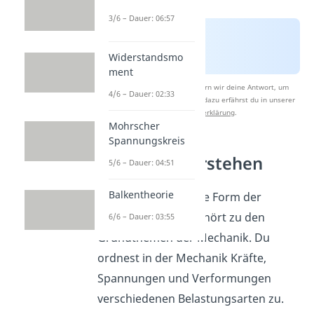
3/6 – Dauer: 06:57
Widerstandsmo
ment
Nach Beantwortung speichern wir deine Antwort, um
4/6 – Dauer: 02:33
Studyflix zu verbessern. Mehr dazu erfährst du in unserer
Datenschutzerklärung
.
Mohrscher
Spannungskreis
Mechanik verstehen
5/6 – Dauer: 04:51
Balkentheorie
Die Scherung ist eine Form der
Verformung und gehört zu den
6/6 – Dauer: 03:55
Grundthemen der Mechanik. Du
ordnest in der Mechanik Kräfte,
Spannungen und Verformungen
verschiedenen Belastungsarten zu.