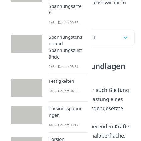
denn genau das erklären wir dir in
Spannungsarte
diesem Artikel.
n
1/6 – Dauer: 00:52
Spannungstens
Inhaltsübersicht
or und
Spannungszust
ände
Scherung, Grundlagen
2/6 – Dauer: 08:54
und Einheit
Festigkeiten
Unter Scherung oder auch Gleitung
3/6 – Dauer: 04:02
versteht man die Belastung eines
Körpers durch entgegengesetzte
Torsionsspannu
ngen
parallele Kräfte.
4/6 – Dauer: 03:47
Dabei wirken die scherenden Kräfte
tangential zur Materialoberfläche.
Torsion