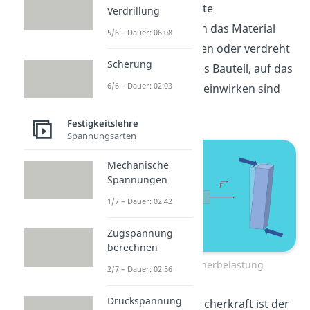
Durch die sogenannte
Verdrillung
Scherbelastung kann das Material
5/6 – Dauer: 06:08
verbogen, verschoben oder verdreht
Scherung
werden. Ein typisches Bauteil, auf das
6/6 – Dauer: 02:03
oftmals Scherkräfte einwirken sind
Bolzen oder Nieten.
Festigkeitslehre
Spannungsarten
Mechanische
Spannungen
1/7 – Dauer: 02:42
Zugspannung
berechnen
Beispiele für Scherbelastung
2/7 – Dauer: 02:56
Druckspannung
Das Symbol für die Scherkraft ist der