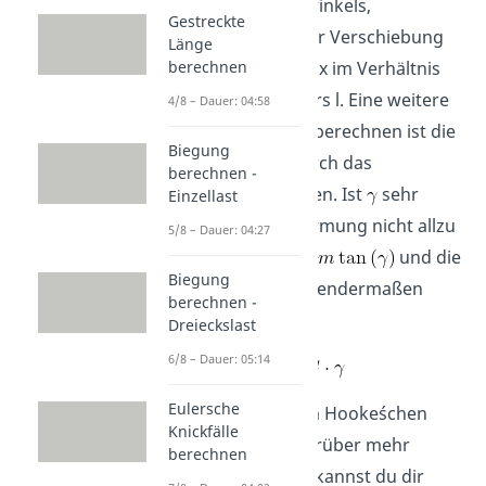
Tangens des Scherwinkels,
Gestreckte
beziehungsweise der Verschiebung
Länge
der Fläche um Delta x im Verhältnis
berechnen
zur Höhe des Körpers l. Eine weitere
4/8 – Dauer: 04:58
Möglichkeit dies zu berechnen ist die
Biegung
Schubspannung durch das
berechnen -
Gleitmodul G zu teilen. Ist
sehr
Einzellast
klein, also die Verformung nicht allzu
5/8 – Dauer: 04:27
groß, entspricht
und die
Biegung
Gleichung kann folgendermaßen
berechnen -
umgestellt werden.
Dreieckslast
6/8 – Dauer: 05:14
Eulersche
Dies gilt gemäß dem Hooke´schen
Knickfälle
Gesetz. Wenn du darüber mehr
berechnen
erfahren möchtest, kannst du dir