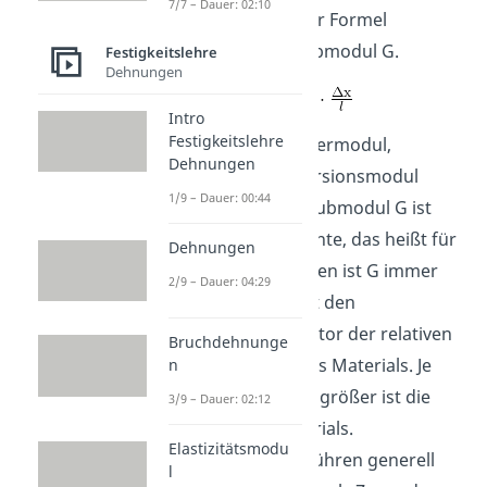
7/7 – Dauer: 02:10
Eine Erweiterung der Formel
beinhaltet das Schubmodul G.
Festigkeitslehre
Dehnungen
Intro
Festigkeitslehre
Es wird auch als Schermodul,
Dehnungen
Gleitmodul, oder Torsionsmodul
1/9 – Dauer: 00:44
bezeichnet. Das Schubmodul G ist
eine Materialkonstante, das heißt für
Dehnungen
bestimmte Materialien ist G immer
2/9 – Dauer: 04:29
gleich. Es beschreibt den
Proportionalitätsfaktor der relativen
Bruchdehnunge
Längenänderung des Materials. Je
n
größer das G, desto größer ist die
3/9 – Dauer: 02:12
Steifigkeit des Materials.
Elastizitätsmodu
Scherspannungen führen generell
l