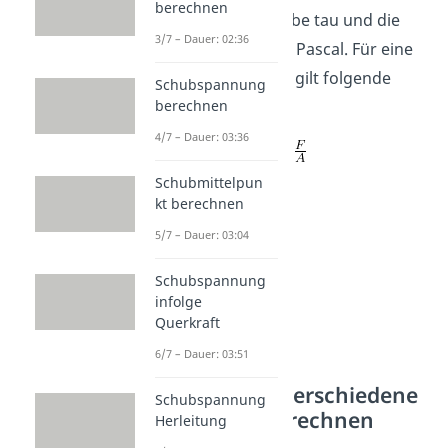
berechnen
griechische Buchstabe tau und die
3/7 – Dauer: 02:36
Messeinheit beträgt Pascal. Für eine
elastische Scherung gilt folgende
Schubspannung
berechnen
Formel:
4/7 – Dauer: 03:36
Schubmittelpun
kt berechnen
5/7 – Dauer: 03:04
Schubspannung
infolge
Querkraft
6/7 – Dauer: 03:51
Scherung für verschiedene
Schubspannung
Materialien berechnen
Herleitung