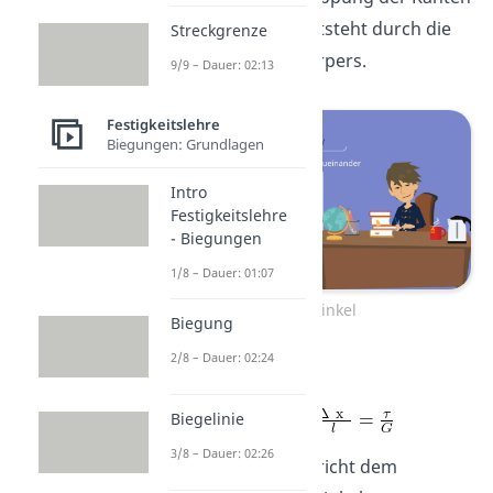
zueinander. Dies entsteht durch die
Streckgrenze
Verformung des Körpers.
9/9 – Dauer: 02:13
Festigkeitslehre
Biegungen: Grundlagen
Intro
Festigkeitslehre
- Biegungen
1/8 – Dauer: 01:07
Scherwinkel
Biegung
2/8 – Dauer: 02:24
Es gilt:
Biegelinie
3/8 – Dauer: 02:26
Die Scherung entspricht dem