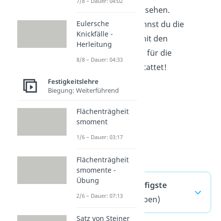
7/8 – Dauer: 04:02
unser Video dazu ansehen.
Sehr schön! Nun kennst du die
Eulersche
Knickfälle -
Scherung und bist mit den
Herleitung
wichtigsten Formeln für die
8/8 – Dauer: 04:33
Berechnung ausgestattet!
Festigkeitslehre
Biegung: Weiterführend
Flächenträgheit
smoment
1/6 – Dauer: 03:17
Flächenträgheit
smomente -
Übung
Scherung — häufigste
2/6 – Dauer: 07:13
Fragen
(ausklappen)
Satz von Steiner