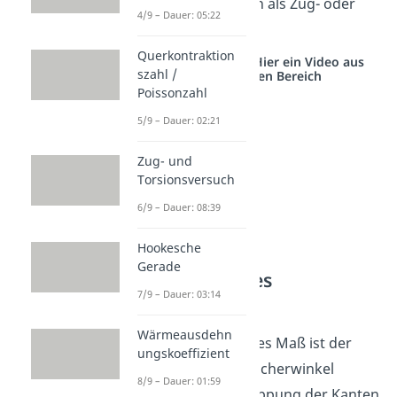
schneller zu Brüchen als Zug- oder
4/9 – Dauer: 05:22
Druckspannungen.
Querkontraktion
Studyflix vernetzt: Hier ein Video aus
szahl /
einem anderen Bereich
Poissonzahl
5/9 – Dauer: 02:21
Zug- und
Torsionsversuch
6/9 – Dauer: 08:39
Hookesche
Gerade
Berechnung des
7/9 – Dauer: 03:14
Scherwinkels
Wärmeausdehn
Ein weiteres wichtiges Maß ist der
ungskoeffizient
Scherwinkel
. Der Scherwinkel
8/9 – Dauer: 01:59
beschreibt die Verkippung der Kanten