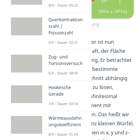
4/9 – Dauer: 05:22
Querkontraktion
Spannung
szahl /
Poissonzahl
Der gefundene Vektor ist nun
5/9 – Dauer: 02:21
abhängig von der Kraft, der Fläche
Zug- und
und ihrer Orientierung. Er betrachtet
Torsionsversuch
erst einmal nur eine bestimmte
6/9 – Dauer: 08:39
Richtung, die vom Schnitt abhängig
ist. Um das Problem zu lösen,
Hookesche
Gerade
betrachten wir ein infinitesimal
7/9 – Dauer: 03:14
kleines Volumenelement mit
orthogonalen Flächen. Das heißt wir
Wärmeausdehn
betrachten einen ganz kleinen Würfel,
ungskoeffizient
bei dem je zwei Flächen in x, y und z-
8/9 – Dauer: 01:59