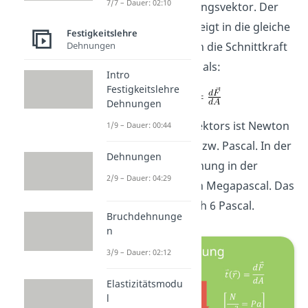
7/7 – Dauer: 02:10
sogenannte Spannungsvektor. Der
Spannungsvektor, zeigt in die gleiche
Festigkeitslehre
Dehnungen
Richtung, in die auch die Schnittkraft
zeigt. Er ist definiert als:
Intro
Festigkeitslehre
Dehnungen
Die Einheit dieses Vektors ist Newton
1/9 – Dauer: 00:44
pro Quadratmeter bzw. Pascal. In der
Dehnungen
Regel liegt die Spannung in der
2/9 – Dauer: 04:29
Größenordnung von Megapascal. Das
entspricht Zehn hoch 6 Pascal.
Bruchdehnunge
n
3/9 – Dauer: 02:12
Elastizitätsmodu
l