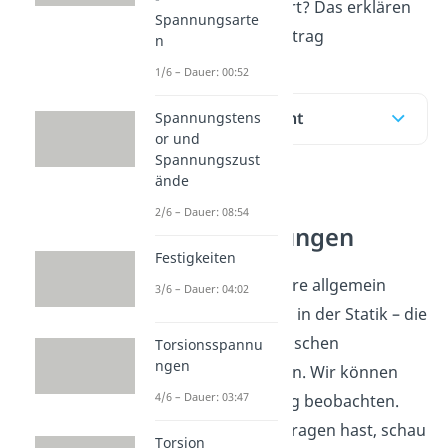
Zustand zurück kehrt? Das erklären
Spannungsarte
wir dir in diesem Beitrag
n
1/6 – Dauer: 00:52
Inhaltsübersicht
Spannungstens
or und
Spannungszust
ände
Normal- und
2/6 – Dauer: 08:54
Schubspannungen
Festigkeiten
In der Festigkeitslehre allgemein
3/6 – Dauer: 04:02
betrachten wir – wie in der Statik – die
Systeme, die im statischen
Torsionsspannu
ngen
Gleichgewicht stehen. Wir können
4/6 – Dauer: 03:47
also keine Bewegung beobachten.
Falls du dazu noch Fragen hast, schau
Torsion