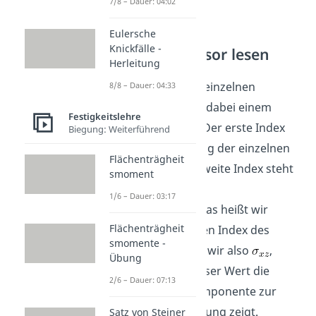
7/8 – Dauer: 04:02
Eulersche
Knickfälle -
Spannungstensor lesen
Herleitung
Die Indizierung der einzelnen
8/8 – Dauer: 04:33
Komponenten folgt dabei einem
Festigkeitslehre
einfachen Schema: Der erste Index
Biegung: Weiterführend
steht für die Richtung der einzelnen
Flächenträgheit
Komponente. Der zweite Index steht
smoment
für die Richtung des
1/6 – Dauer: 03:17
Normalenvektors. Das heißt wir
Flächenträgheit
übernehmen hier den Index des
smomente -
Vektors. Betrachten wir also
,
Übung
dann beschreibt dieser Wert die
2/6 – Dauer: 07:13
Spannung der x-Komponente zur
Fläche, die in z-Richtung zeigt.
Satz von Steiner