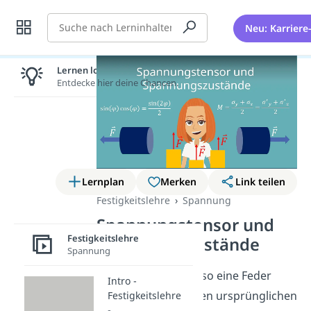
Suche
Neu: Karriere
Lernen lohnt sich!
Entdecke hier deine Chancen.
Lernplan
Merken
Link teilen
Festigkeitslehre
Spannung
Spannungstensor und
Festigkeitslehre
Spannungszustände
Spannung
Du willst wissen wieso eine Feder
Intro -
immer wieder in ihren ursprünglichen
Festigkeitslehre
-