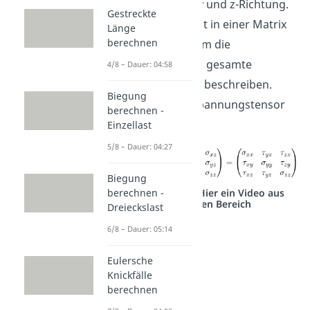
Komponenten in x, y und z-Richtung.
Gestreckte
Diese wollen wir jetzt in einer Matrix
Länge
berechnen
zusammenstellen, um die
Spannungen für das gesamte
4/8 – Dauer: 04:58
Volumenelement zu beschreiben.
Biegung
Diese Matrix wird Spannungstensor
berechnen -
Sigma genannt.
Einzellast
5/8 – Dauer: 04:27
Biegung
Studyflix vernetzt: Hier ein Video aus
berechnen -
einem anderen Bereich
Dreieckslast
6/8 – Dauer: 05:14
Eulersche
Knickfälle
berechnen