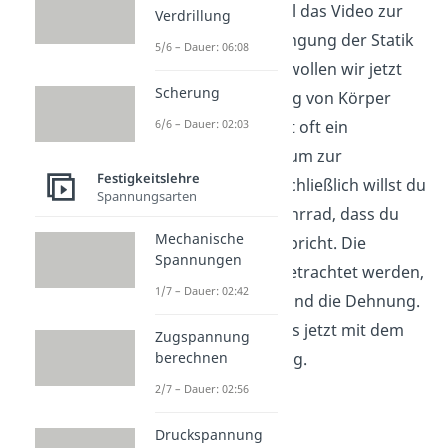
du dir doch nochmal das Video zur
Verdrillung
Gleichgewichtsbedingung der Statik
5/6 – Dauer: 06:08
an. Zusätzlich dazu wollen wir jetzt
Scherung
noch die Verformung von Körper
betrachten. Diese ist oft ein
6/6 – Dauer: 02:03
wesentliches Kriterium zur
Festigkeitslehre
Bauteilauslegung. Schließlich willst du
Spannungsarten
ja nicht, dass das Fahrrad, dass du
Mechanische
gerade benutzt, zerbricht. Die
Spannungen
Größen, die dafür betrachtet werden,
1/7 – Dauer: 02:42
sind die Spannung und die Dehnung.
Wir beschäftigen uns jetzt mit dem
Zugspannung
Begriff der Spannung.
berechnen
2/7 – Dauer: 02:56
Druckspannung