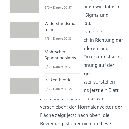
Weiterhin unterscheiden wir dabei in
3/6 – Dauer: 06:57
Normalspannungen Sigma und
Schubspannungen Tau.
Widerstandsmo
ment
Normalspannungen sind die
4/6 – Dauer: 02:33
Spannungen, die auch in Richtung der
Fläche gehen, alle anderen sind
Mohrscher
Schubspannungen. Du erkennst also,
Spannungskreis
dass die Normalspannung auf der
5/6 – Dauer: 04:51
Hauptdiagonalen liegen.
Balkentheorie
Damit du dir das besser vorstellen
6/6 – Dauer: 03:55
kannst, stellen wir uns jetzt ein Blatt
auf deinem Tisch vor, das wir
verschieben: der Normalenvektor der
Fläche zeigt jetzt nach oben, die
Bewegung ist aber nicht in diese