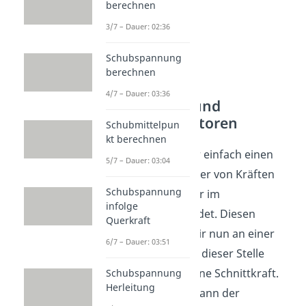
berechnen
3/7 – Dauer: 02:36
Schubspannung
berechnen
4/7 – Dauer: 03:36
Schnittkräfte und
Spannungsvektoren
Schubmittelpun
kt berechnen
Dazu betrachten wir einfach einen
5/7 – Dauer: 03:04
beliebigen Körper, der von Kräften
Schubspannung
belastet ist, sich aber im
infolge
Gleichgewicht befindet. Diesen
Querkraft
Körper schneiden wir nun an einer
6/7 – Dauer: 03:51
beliebigen Stelle. An dieser Stelle
erhalten wir dann eine Schnittkraft.
Schubspannung
Herleitung
Daraus ergibt sich dann der