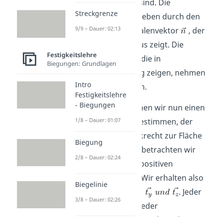
Richtung orientiert sind. Die
Streckgrenze
Orientierung ist gegeben durch den
9/9 – Dauer: 02:13
sogenannten Normalenvektor
, der
aus der Fläche heraus zeigt. Die
Festigkeitslehre
Normalenvektoren, die in
Biegungen: Grundlagen
Koordinatenrichtung zeigen, nehmen
Intro
wir hier als positiv an.
Festigkeitslehre
- Biegungen
Zu jeder Fläche können wir nun einen
1/8 – Dauer: 01:07
Spannungsvektor bestimmen, der
allerdings nicht senkrecht zur Fläche
Biegung
stehen muss. Dabei betrachten wir
2/8 – Dauer: 02:24
nur die Flächen mit positiven
Normalenvektoren. Wir erhalten also
Biegelinie
die drei Vektoren
. Jeder
3/8 – Dauer: 02:26
dieser Vektor hat wieder