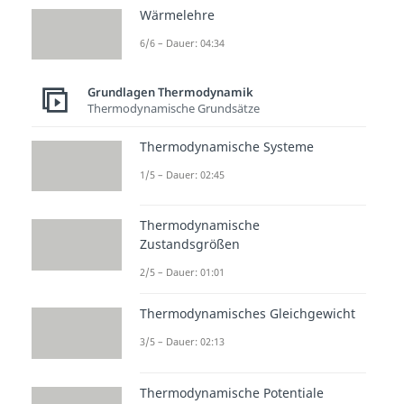
Wärmelehre
Beliebte Inhalte aus dem
Bereich
Grundlagen
6/6 – Dauer: 04:34
Thermodynamik
Grundlagen Thermodynamik
Thermodynamische Grundsätze
Taupun
Fahren
Wärmel
kt
heit
ehre
Thermodynamische Systeme
Dauer:
Dauer:
Dauer:
03:52
03:45
04:34
1/5 – Dauer: 02:45
Thermodynamische
Zustandsgrößen
2/5 – Dauer: 01:01
Thermodynamisches Gleichgewicht
3/5 – Dauer: 02:13
Thermodynamische Potentiale