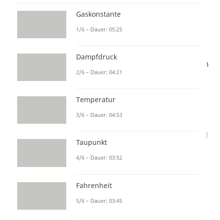
Gaskonstante
In diesem Video wird erklärt, wie
1/6 – Dauer: 05:25
man die Temperatur richtig misst
und warum es wichtig ist, die
Dampfdruck
Temperatur zu kennen. Wir zeigen
2/6 – Dauer: 04:21
dir, wie du ein Thermometer
benutzt und wie du verschiedene
Temperatur
Temperatur-Einheiten
3/6 – Dauer: 04:53
umrechnest. So kannst du die
Temperatur besser verstehen und
Taupunkt
richtig interpretieren.
4/6 – Dauer: 03:52
Fahrenheit
5/6 – Dauer: 03:45