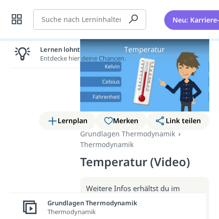
Suche
Neu: Karriere
Lernen lohnt sich!
Entdecke hier deine Chancen.
Lernplan
Merken
Link teilen
Grundlagen Thermodynamik
Thermodynamik
Temperatur (Video)
Weitere Infos erhältst du im
Beitrag zum Video
Grundlagen Thermodynamik
zum Beitrag: Temperatur
Thermodynamik