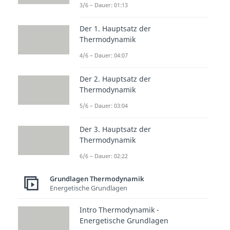
3/6 – Dauer: 01:13
Thermodynamik
Gaskonstante
Der 1. Hauptsatz der
Dauer: 05:25
Dampfdruck
Thermodynamik
Dauer: 04:21
4/6 – Dauer: 04:07
Temperatur
Dauer: 04:53
Der 2. Hauptsatz der
Taupunkt
Thermodynamik
Dauer: 03:52
Fahrenheit
5/6 – Dauer: 03:04
Dauer: 03:45
Wärmelehre
Der 3. Hauptsatz der
Dauer: 04:34
Thermodynamik
6/6 – Dauer: 02:22
Grundlagen Thermodynamik
Energetische Grundlagen
Intro Thermodynamik -
Energetische Grundlagen