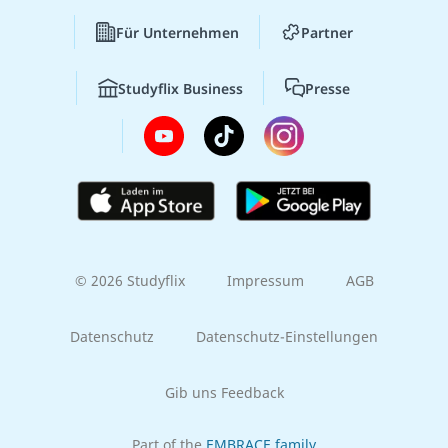
Für Unternehmen
Partner
Studyflix Business
Presse
© 2026 Studyflix
Impressum
AGB
Datenschutz
Datenschutz-Einstellungen
Gib uns Feedback
Part of the
EMBRACE family