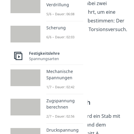
der Regel werden dabei zwei
Verdrillung
Versuche durchgeführt, um eine
5/6 – Dauer: 06:08
Gesetzmäßigkeit zu bestimmen: Der
Scherung
Zugversuch und der Torsionsversuch.
6/6 – Dauer: 02:03
Festigkeitslehre
Spannungsarten
Mechanische
Spannungen
1/7 – Dauer: 02:42
Zugspannung
Der Zugversuch
berechnen
Beim Zugversuch wird ein Stab mit
2/7 – Dauer: 02:56
definierter Länge L und dem
Druckspannung
bekannten Querschnitt A