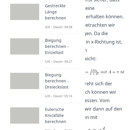
Gestreckte
wir bei der Torsion keine
Länge
Normalspannungen erhalten können.
berechnen
Dementsprechend betrachten wir
4/8 – Dauer: 04:58
hier Schubspannungen. Da die
Biegung
Torsion ein Moment in x-Richtung ist,
berechnen -
erhalten wir aus dem
Einzellast
Momentengleichgewicht:
5/8 – Dauer: 04:27
Biegung
berechnen -
Bei der Torsion verdreht sich der
Dreieckslast
Querschnitt. Demnach können wir
6/8 – Dauer: 05:14
einen Drehwinkel messen. Vom
Drehwinkel können wir dann auf den
Eulersche
Knickfälle
Scherwinkel schließen mit
berechnen