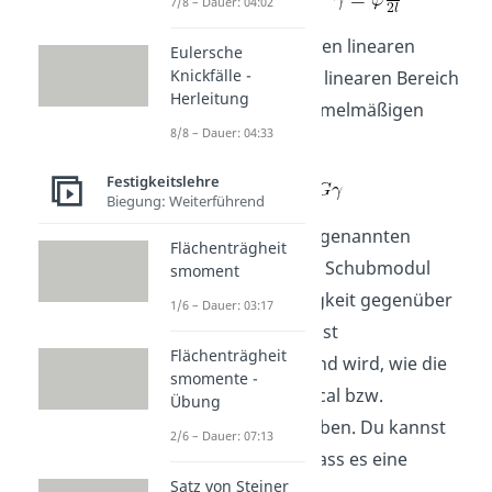
7/8 – Dauer: 04:02
Auch hier gibt es einen linearen
Eulersche
Knickfälle -
Bereich. Aus diesem linearen Bereich
Herleitung
erhalten wir den formelmäßigen
8/8 – Dauer: 04:33
Zusammenhang:
Festigkeitslehre
Biegung: Weiterführend
G beschreibt den sogenannten
Flächenträgheit
Schubmodul. Dieser Schubmodul
smoment
beschreibt die Festigkeit gegenüber
1/6 – Dauer: 03:17
Schubspannungen, ist
Flächenträgheit
materialabhängig und wird, wie die
smomente -
Spannungen, in Pascal bzw.
Übung
Megapascal angegeben. Du kannst
2/6 – Dauer: 07:13
dir sicher denken, dass es eine
Satz von Steiner
ähnliche Größe für