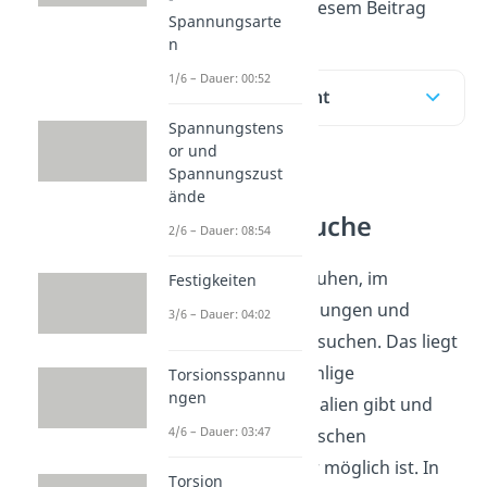
erklären wir dir in diesem Beitrag
Spannungsarte
n
1/6 – Dauer: 00:52
Inhaltsübersicht
Spannungstens
or und
Spannungszust
Zerstörende
ände
Materialversuche
2/6 – Dauer: 08:54
Materialgesetze beruhen, im
Festigkeiten
Gegensatz zu Spannungen und
3/6 – Dauer: 04:02
Dehnungen, auf Versuchen. Das liegt
daran, dass es unzählige
Torsionsspannu
ngen
verschiedene Materialien gibt und
4/6 – Dauer: 03:47
somit keine theoretischen
Überlegungen mehr möglich ist. In
Torsion