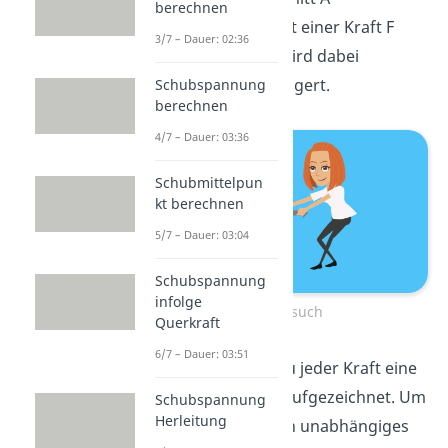
berechnen
eingespannt und mit einer Kraft F
3/7 – Dauer: 02:36
belastet. Die Kraft wird dabei
kontinuierlich gesteigert.
Schubspannung
berechnen
4/7 – Dauer: 03:36
Schubmittelpun
kt berechnen
5/7 – Dauer: 03:04
Schubspannung
infolge
Zugversuch
Querkraft
6/7 – Dauer: 03:51
Parallel dazu wird zu jeder Kraft eine
Längenänderung
aufgezeichnet. Um
Schubspannung
Herleitung
nun ein geometrisch unabhängiges