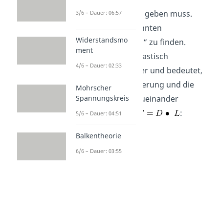
Normalspannungen geben muss.
3/6 – Dauer: 06:57
Diese ist im sogenannten
Widerstandsmo
„Hook’schen Gesetz“ zu finden.
ment
Dieses gilt für alle elastisch
4/6 – Dauer: 02:33
verformbaren Körper und bedeutet,
dass die Längenänderung und die
Mohrscher
einwirkende Kraft zueinander
Spannungskreis
proportional sind:
:
5/6 – Dauer: 04:51
Balkentheorie
6/6 – Dauer: 03:55