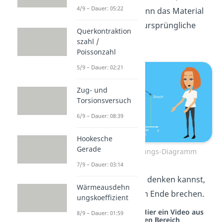
4/9 – Dauer: 05:22
diesem Zeitpunkt kann das Material
nicht mehr in seine ursprüngliche
Querkontraktion
Form zurückkehren.
szahl /
Poissonzahl
5/9 – Dauer: 02:21
Zug- und
Torsionsversuch
6/9 – Dauer: 08:39
Hookesche
Gerade
Spannungs-Dehnungs-Diagramm
7/9 – Dauer: 03:14
Wie du dir bestimmt denken kannst,
Wärmeausdehn
wird das Material am Ende brechen.
ungskoeffizient
Studyflix vernetzt: Hier ein Video aus
8/9 – Dauer: 01:59
einem anderen Bereich