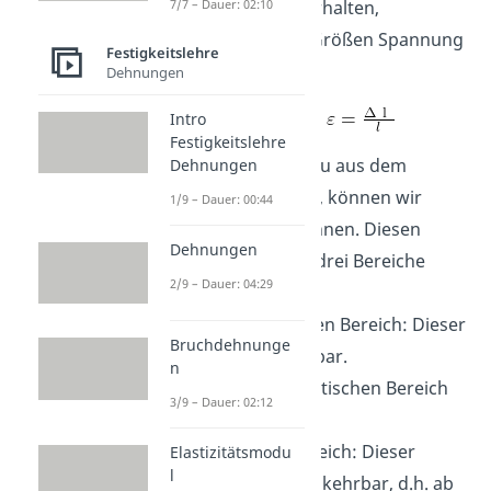
Materialgesetz zu erhalten,
7/7 – Dauer: 02:10
verwenden wir die Größen Spannung
Festigkeitslehre
und Dehnung mit
Dehnungen
Intro
Festigkeitslehre
Mit den Daten, die du aus dem
Dehnungen
Zugversuch erhältst, können wir
1/9 – Dauer: 00:44
einen Graphen zeichnen. Diesen
Dehnungen
können wir grob in drei Bereiche
2/9 – Dauer: 04:29
einteilen:
Den linear elastischen Bereich: Dieser
Bruchdehnunge
Zustand ist umkehrbar.
n
Den nicht linear elastischen Bereich
3/9 – Dauer: 02:12
und
Den plastischen Bereich: Dieser
Elastizitätsmodu
l
Zustand ist nicht umkehrbar, d.h. ab