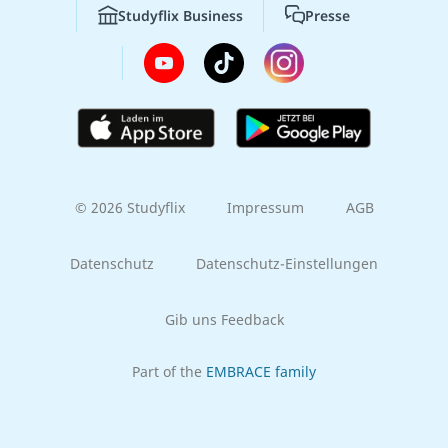
Studyflix Business
Presse
© 2026 Studyflix
Impressum
AGB
Datenschutz
Datenschutz-Einstellungen
Gib uns Feedback
Part of the
EMBRACE family