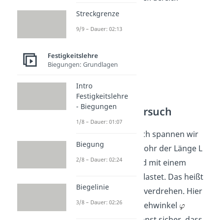
Streckgrenze
9/9 – Dauer: 02:13
Festigkeitslehre
Biegungen: Grundlagen
Intro
Festigkeitslehre
- Biegungen
Der Torsionsversuch
1/8 – Dauer: 01:07
Beim Torsionsversuch spannen wir
Biegung
ein dünnwandiges Rohr der Länge L
2/8 – Dauer: 02:24
ein. Dieses Rohr wird mit einem
Torsionsmoment belastet. Das heißt
Biegelinie
wir wollen das Rohr verdrehen. Hier
3/8 – Dauer: 02:26
wird dann der Verdrehwinkel
gemessen. Du erkennst sicher, dass