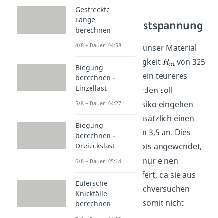
Gestreckte
Länge
Zulässige Höchstspannung
berechnen
4/8 – Dauer: 04:58
Nehmen wir nun an unser Material
besitzt eine Zugfestigkeit
von 325
Biegung
MPA. Da der Stab in ein teureres
berechnen -
Einzellast
Gerät eingebaut werden soll
möchtest Du kein Risiko eingehen
5/8 – Dauer: 04:27
und setzt deshalb zusätzlich einen
Biegung
Sicherheitsfaktor von 3,5 an. Dies
berechnen -
wird auch in der Praxis angewendet,
Dreieckslast
da die Zugfestigkeit nur einen
6/8 – Dauer: 05:14
ungefähren Wert liefert, da sie aus
Eulersche
Belastungs- und Bruchversuchen
Knickfälle
berechnet wird und somit nicht
berechnen
genau genug ist.