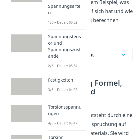
zeigen wir dir an einem Beispiel, was
Spannungsarte
es genauer damit auf sich hat und wie
n
du die Zugspannung berechnen
1/6 – Dauer: 00:52
kannst.
Spannungstens
or und
Spannungszust
Inhaltsübersicht
ände
2/6 – Dauer: 08:54
Festigkeiten
Zugspannung Formel,
Definition und
3/6 – Dauer: 04:02
Berechnung
Torsionsspannu
ngen
Die Zugspannung entsteht durch eine
senkrechte Zugbeanspruchung auf
4/6 – Dauer: 03:47
die Fläche A eines Materials. Sie wird
Torsion