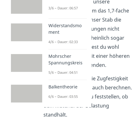
92,9 Megapascal. Da unsere
3/6 – Dauer: 06:57
Zugspannung dies um das 1,7-fache
übersteigt, würde unser Stab die
Widerstandsmo
Sicherheitsanforderungen nicht
ment
erfüllen und wahrscheinlich sogar
4/6 – Dauer: 02:33
brechen. Daher solltest du wohl
besser einen Stab mit einer höheren
Mohrscher
Spannungskreis
Zugsfestigkeit verwenden.
5/6 – Dauer: 04:51
Nun weißt du, was die Zugfestigkeit
Balkentheorie
ist und kannst diese auch berechnen.
Außerdem kannst du feststellen, ob
6/6 – Dauer: 03:55
dein Material der Belastung
standhält.