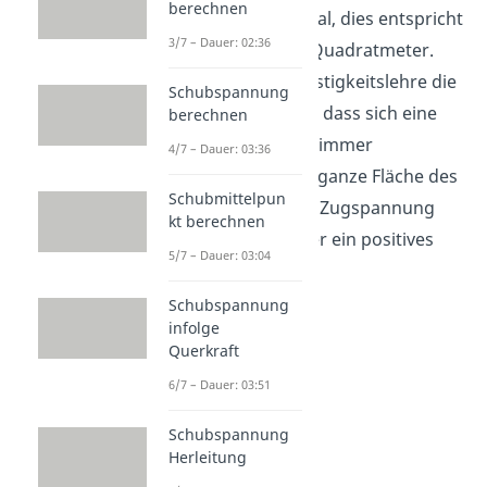
berechnen
Messeinheit ist Pascal, dies entspricht
3/7 – Dauer: 02:36
einem Newton pro Quadratmeter.
Dabei wird in der Festigkeitslehre die
Schubspannung
Annahme getroffen, dass sich eine
berechnen
Zugbeanspruchung immer
4/7 – Dauer: 03:36
gleichmäßig auf die ganze Fläche des
Schubmittelpun
Körpers verteilt. Die Zugspannung
kt berechnen
hat außerdem immer ein positives
5/7 – Dauer: 03:04
Vorzeichen.
Schubspannung
infolge
Querkraft
6/7 – Dauer: 03:51
Schubspannung
Herleitung