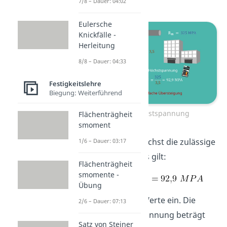
7/8 – Dauer: 04:02
Eulersche
Knickfälle -
Herleitung
8/8 – Dauer: 04:33
Festigkeitslehre
Biegung: Weiterführend
zulässige Höchstspannung
Flächenträgheit
smoment
Wir berechnen zunächst die zulässige
1/6 – Dauer: 03:17
Höchstspannung. Es gilt:
Flächenträgheit
smomente -
Übung
Wir setzen unsere Werte ein. Die
2/6 – Dauer: 07:13
zulässige Höchstspannung beträgt
Satz von Steiner