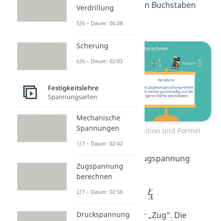
mit dem griechischen Buchstaben
Verdrillung
Sigma bezeichnet.
5/6 – Dauer: 06:08
Scherung
6/6 – Dauer: 02:03
Festigkeitslehre
Spannungsarten
Mechanische
Spannungen
Zugspannung Definition und Formel
1/7 – Dauer: 02:42
Die Formel für die Zugspannung
Zugspannung
lautet:
berechnen
2/7 – Dauer: 02:56
Druckspannung
Das Z steht dabei für „Zug“. Die