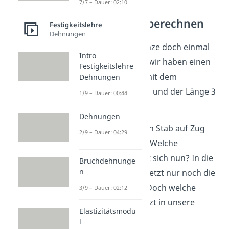
7/7 – Dauer: 02:10
Zugspannung berechnen
Festigkeitslehre
Dehnungen
Wenden wir das Ganze doch einmal
Intro
an. Nehmen wir an, wir haben einen
Festigkeitslehre
runden Metallstab mit dem
Dehnungen
Durchmesser 1,2 cm und der Länge 3
1/9 – Dauer: 00:44
cm.
Dehnungen
Wir belasten nun den Stab auf Zug
2/9 – Dauer: 04:29
mit 180 Kilonewton. Welche
Zugspannung ergibt sich nun? In die
Bruchdehnunge
n
Formel müssen wir jetzt nur noch die
Fläche A einsetzen. Doch welche
3/9 – Dauer: 02:12
Fläche setzen wir jetzt in unsere
Elastizitätsmodu
Formel ein?
l