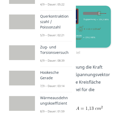
4/9 – Dauer: 05:22
Querkontraktion
szahl /
Poissonzahl
5/9 – Dauer: 02:21
Zug- und
Torsionsversuch
Beispiel
6/9 – Dauer: 08:39
Da bei der Zugspannung die Kraft
Hookesche
immer vertikal zum Spannungsvektor
Gerade
steht, müssen wir die Kreisfläche
7/9 – Dauer: 03:14
berechnen. Die Formel für die
Kreisfläche lautet:
Wärmeausdehn
ungskoeffizient
8/9 – Dauer: 01:59