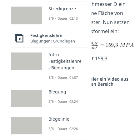
Wir setzen den Durchmesser D ein
Streckgrenze
und es ergibt sich eine Fläche von
9/9 – Dauer: 02:13
1,13 Quadratzentimeter. Nun setzen
wir in die Spannungsformel ein:
Festigkeitslehre
Biegungen: Grundlagen
Intro
Das Ergebnis beträgt 159,3
Festigkeitslehre
Megapascal.
- Biegungen
1/8 – Dauer: 01:07
Studyflix vernetzt: Hier ein Video aus
einem anderen Bereich
Biegung
2/8 – Dauer: 02:24
Biegelinie
3/8 – Dauer: 02:26