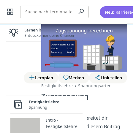
Suche
Neu: Karriere
Lernen lohnt sich!
Entdecke hier deine Chancen.
Lernplan
Merken
Link teilen
Festigkeitslehre
Spannungsarten
Zugspannung
Festigkeitslehre
berechnen
Spannung
Die Zugspannung bereitet dir
Intro -
Schwierigkeiten? In diesem Beitrag
Festigkeitslehre
-