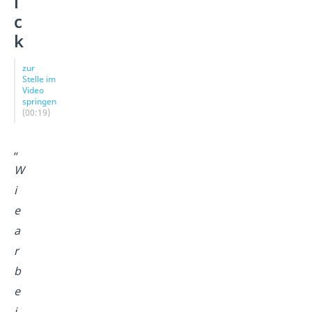
i
c
k
zur
Stelle im
Video
springen
(00:19)
„
W
i
e
a
r
b
e
i