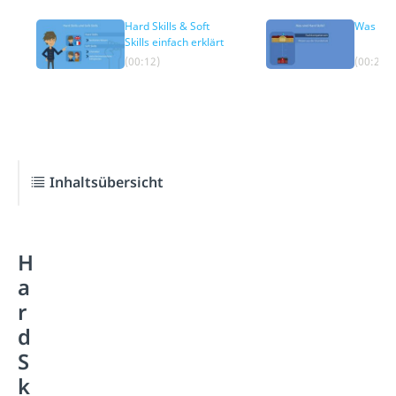
Hard Skills & Soft
Was sind
Skills einfach erklärt
(00:12)
(00:26)
Inhaltsübersicht
H
a
r
d
S
k