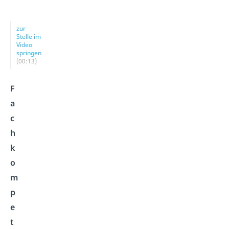
zur
Stelle im
Video
springen
(00:13)
F
a
c
h
k
o
m
p
e
t