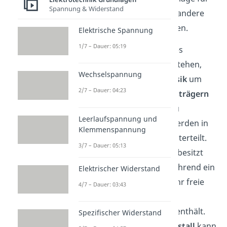
Spannung & Widerstand
Dioden, Transistoren und andere
elektronische Komponenten.
Elektrische Spannung
1/7 – Dauer: 05:19
Um die Eigenschaften eines
Halbleiters
besser zu verstehen,
Wechselspannung
brauchst die
Quantenphysik
um
2/7 – Dauer: 04:23
Bewegungen von
Ladungsträgern
innerhalb eines Kristalls zu
Leerlaufspannung und
beschreiben.
Halbleiter
werden in
Klemmenspannung
n-dotiert
und
p-dotiert
unterteilt.
3/7 – Dauer: 05:13
Ein
n-dotierter Halbleiter
besitzt
mehr
freie Elektronen
, während ein
Elektrischer Widerstand
p-dotierter Halbleiter
mehr freie
4/7 – Dauer: 03:43
positive Ladungsträger
,
beziehungsweise
Löcher
, enthält.
Spezifischer Widerstand
Ein einzelner
Halbleiterkristall
kann