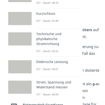
Widerstand
eines solchen
3/7 – Dauer: 04:10
Halbleiters
mit steigender
Kurzschluss
Temperatur ab. Durch
4/7 – Dauer: 01:49
Dotierung
werden die
Eigenschaften eines
Halbleiters
auf
Technische und
vieler Art Weisen beeinflusst.
physikalische
Stromrichtung
Um mehr zum Thema Dotierung zu
5/7 – Dauer: 02:22
erfahren, schau auf jeden Fall das
Video
an!
Elektrische Leistung
6/7 – Dauer: 04:21
Existieren zwei verschieden dotierte
Bereiche innerhalb des
Strom, Spannung und
Halbleiterkristalls
, entsteht ein
p-n-
Widerstand messen
Übergang
. Das Verhalten von
7/7 – Dauer: 04:29
Ladungsträgern
an solchen
Übergängen, ist die Grundlage für
Elektrotechnik Grundlagen