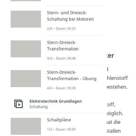
Stern- und Dreieck-
Schaltung bei Motoren
2/4 – Dauer: 03:53
Stern-Dreieck-
Transformation
Organische Halbleiter
3/4 – Dauer: 04:48
Organische
Halbleiter
sind
Stern-Dreieck-
Festkörper
, welche aus Kohlenstoff
Transformation - Übung
und Wasserstoff Atomen bestehen.
4/4 – Dauer: 05:28
Manchmal sind auch
Elektrotechnik Grundlagen
Kombinationen von Stickstoff,
Schaltung
Schwefel und Sauerstoff möglich.
Schaltpläne
Diese Art des
Halbleiters
hat die
1/2 – Dauer: 05:09
Form von molekularen Kristallen