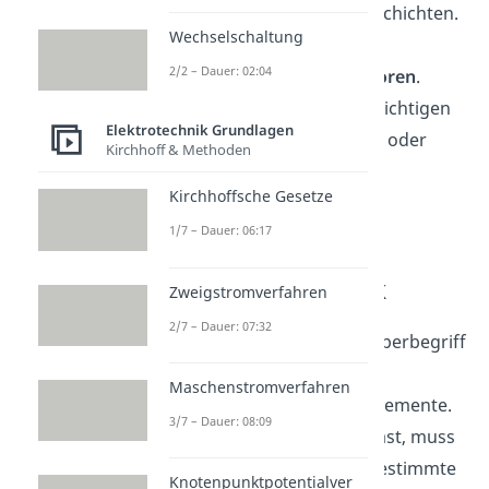
oder dünnen, amorphen Schichten.
Wechselschaltung
Im Allgemeinen sind diese
2/2 – Dauer: 02:04
organischen Stoffe
Isolatoren
.
Werden sie jedoch an die richtigen
Elektrotechnik Grundlagen
Elektroden angeschlossen oder
Kirchhoff & Methoden
dotiert, werden diese zu
Kirchhoffsche Gesetze
Halbleitern
.
1/7 – Dauer: 06:17
Halbleitertechnik
Zweigstromverfahren
2/7 – Dauer: 07:32
Halbleitertechnik ist der Überbegriff
für die Herstellung
Maschenstromverfahren
mikroelektronischer Bauelemente.
3/7 – Dauer: 08:09
Wie du bereits erfahren hast, muss
man
Halbleiter
auf eine bestimmte
Knotenpunktpotentialver