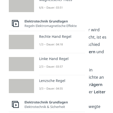
Datenschutzerklärung
.
6/6 – Dauer: 03:51
Halbleiter Physik
Elektrotechnik Grundlagen
Regeln Elektromagnetische Effekte
Damit für es für dich klarer wird
Rechte Hand Regel
was den
Halbleiter
ausmacht, ist es
wichtig erstmal den unterschied
1/3 – Dauer: 04:18
zwischen elektrischen
Leitern
und
Linke Hand Regel
Isolatoren
zu verstehen.
2/3 – Dauer: 03:57
Ein elektrischer
Leiter
ist ein
Medium, dass eine hohe Dichte an
Lenzsche Regel
frei beweglichen
Ladungsträgern
3/3 – Dauer: 04:55
hat. Zudem weist ein solcher
Leiter
einen möglichst geringen
Elektrotechnik Grundlagen
Widerstand
auf. Derart bewegte
Elektrotechnik & Sicherheit