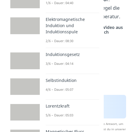
1/6 – Dauer: 04:40
Umgekehrt steigt in der Regel die
Leitfähigkeit
mit der Temperatur.
Elektromagnetische
Induktion und
Studyflix vernetzt: Hier ein Video aus
Induktionsspule
einem anderen Bereich
2/6 – Dauer: 08:30
Induktionsgesetz
3/6 – Dauer: 04:14
Selbstinduktion
4/6 – Dauer: 05:07
Lorentzkraft
5/6 – Dauer: 05:03
Nach Beantwortung speichern wir deine Antwort, um
Studyflix zu verbessern. Mehr dazu erfährst du in unserer
Magnetischer Fluss