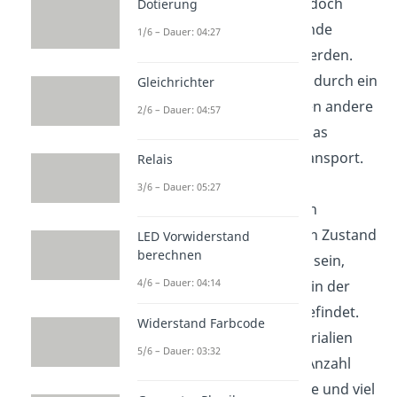
Ladungstransport ist es jedoch
Dotierung
relevant, dass diese Zustände
1/6 – Dauer: 04:27
teilweise eingenommen werden.
Wird eine Zustand ständig durch ein
Gleichrichter
Elektron
ausgefüllt, können andere
2/6 – Dauer: 04:57
diesen nicht einnehmen. Das
verhindert den Ladungstransport.
Relais
Die Energien dieser
3/6 – Dauer: 05:27
Quantenzustände
sind von
besonderer Bedeutung. Ein Zustand
LED Vorwiderstand
berechnen
kann nur teilweise besetzt sein,
4/6 – Dauer: 04:14
wenn dessen Energie sich in der
Nähe der
Fermi
Energie
befindet.
Widerstand Farbcode
Hohe Leitfähigkeit in Materialien
5/6 – Dauer: 03:32
kommt durch eine große Anzahl
teilweise belegter Zustände und viel