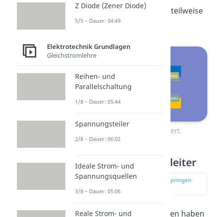
Z Diode (Zener Diode)
deutlich die Verfügbarkeit teilweise
5/5 – Dauer: 04:49
besetzter Zustände.
Elektrotechnik Grundlagen
Gleichstromlehre
Reihen- und
Parallelschaltung
1/8 – Dauer: 05:44
Spannungsteiler
Bänderschema illustriert.
2/8 – Dauer: 06:02
Eigenschaften Halbleiter
Ideale Strom- und
Spannungsquellen
zur Stelle im Video springen
(03:54)
3/8 – Dauer: 05:06
Halbleiter
Baukomponenten haben
Reale Strom- und