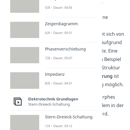
Amorphe Halbleiter
5/8 – Dauer: 04:56
Diese
Halbleiter
haben keine
Zeigerdiagramm
kristalline Struktur. Ihre
6/8 – Dauer: 05:51
Verarbeitung unterscheidet sich von
der kristalliner Halbleiter, aufgrund
Phasenverschiebung
der Hohen Störstellendichte. Eine
7/8 – Dauer: 05:07
solche Störstelle kann zum Beispiel
ein fehlendes Atom in der Struktur
Impedanz
des Stoffes sein. Die
Dotierung
ist
8/8 – Dauer: 04:31
erst nach der Verarbeitung möglich.
Ein Beispiel hierfür ist amorphes
Elektrotechnik Grundlagen
Stern-Dreieck-Schaltung
Silizium. Dieses wird vor allem in der
Photovoltaik verwendet wird.
Stern-Dreieck-Schaltung
1/4 – Dauer: 03:12