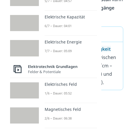
5/7 – Dauer: 04:57
mehrere solcher
p-n-Übergänge
haben.
Elektrische Kapazität
6/7 – Dauer: 04:01
Merke
Elektrische Energie
Die
elektrische Leitfähigkeit
7/7 – Dauer: 05:09
eines Halbleiters liegt zwischen
der von Leitern (
S/cm –
Elektrotechnik Grundlagen
Felder & Potentiale
Siemens pro Zentimeter) und
Isolatoren (
S/cm).
Elektrisches Feld
1/6 – Dauer: 05:52
Magnetisches Feld
2/6 – Dauer: 06:38