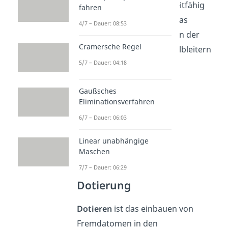
Art behandeln, damit sie leitfähig
fahren
werden. Dazu zählt auch das
4/7 – Dauer: 08:53
Dotieren
und das Gestalten der
Cramersche Regel
Grenzflächen zwischen Halbleitern
5/7 – Dauer: 04:18
und anderen Medien.
Gaußsches
Eliminationsverfahren
6/7 – Dauer: 06:03
Linear unabhängige
Maschen
7/7 – Dauer: 06:29
Dotierung
Dotieren
ist das einbauen von
Fremdatomen in den