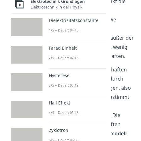
eingebaut sind. Das schränkt die
Elektrotechnik Grundlagen
Elektrotechnik in der Physik
Bewegungsfreiheit der
Ladungsträger
stark ein. Die
Dielektrizitätskonstante
meisten nicht Metalle sind
1/5 – Dauer: 04:45
Isolatoren
. Daher gibt es, außer der
elektrischen
Leitfähigkeit
, wenig
Farad Einheit
allgemein gültige Eigenschaften.
2/5 – Dauer: 02:45
Die physikalischen Eigenschaften
Hysterese
eines
Halbleiters
werden durch
3/5 – Dauer: 05:12
dessen chemische Bindungen, also
deren atomaren Aufbau bestimmt.
Hall Effekt
Halbleiter
kristallisieren in
4/5 – Dauer: 03:46
verschiedenen Strukturen. Die
Grundlegenden Eigenschaften
Zyklotron
werden durch das
Bändermodell
5/5 – Dauer: 05:08