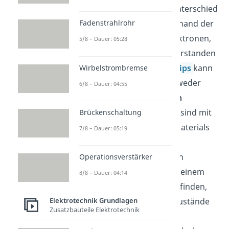
der eines
Isolators
. Der unterschied
dieser Materialien wird anhand der
Fadenstrahlrohr
Quantenzustände
von Elektronen,
5/8 – Dauer: 05:28
welche
Fermionen
sind, verstanden
. Aufgrund des
Pauli-Prinzips
kann
Wirbelstrombremse
jeder dieser Zustände entweder
6/8 – Dauer: 04:55
einen oder Null
Elektronen
enthalten. Diese Zustände sind mit
Brückenschaltung
dem
Bänderschema
des Materials
7/8 – Dauer: 05:19
verbunden.
Elektrische
Leitfähigkeit
kommt durch
Operationsverstärker
Elektronen
, welche sich in einem
8/8 – Dauer: 04:14
delokalisierten Zustand befinden,
zustande. Das heißt ihre Zustände
Elektrotechnik Grundlagen
Zusatzbauteile Elektrotechnik
sind nicht fest. Für den