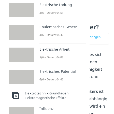
Elektrische Ladung
3/6 – Dauer: 04:51
Was sind Halbleiter?
Coulombsches Gesetz
4/6 – Dauer: 04:32
zur Stelle im Video springen
(01:47)
Elektrische Arbeit
Wie du jetzt weißt handelt es sich
5/6 – Dauer: 04:08
bei einem
Halbleiter
um einen
Festkörper
, dessen
Leitfähigkeit
Elektrisches Potential
zwischen der eines
Leiters
und
6/6 – Dauer: 04:46
eines
Isolators
liegt. Die
Leitfähigkeit
eines
Halbleiters
ist
Elektrotechnik Grundlagen
Elektromagnetische Effekte
stark von der Temperatur abhängig.
Beim absoluten Nullpunkt wird ein
Influenz
Halbleiter
zu einem
Isolator
.