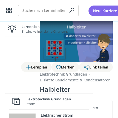
Suche
Neu: Karriere
Lernen lohnt sich!
Entdecke hier deine Chancen.
Lernplan
Merken
Link teilen
Elektrotechnik Grundlagen
Diskrete Bauelemente & Kondensatoren
Halbleiter
Elektrotechnik Grundlagen
Strom
Wichtige Inhalte in diesem
Video
Elektrischer Strom