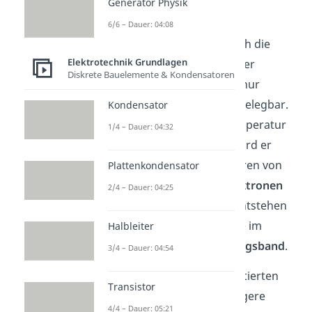
Generator Physik
Delokalisation.
6/6 – Dauer: 04:08
Bei
Isolatoren
befindet sich die
Elektrotechnik Grundlagen
Fermi
Energie
innerhalb der
Diskrete Bauelemente & Kondensatoren
Bandlücke
. Dadurch sind nur
wenige Energiezustände belegbar.
Kondensator
Erhöhst du jedoch die Temperatur
1/4 – Dauer: 04:32
eines solchen
Isolators
, wird er
leitfähig. Durch das zuführen von
Plattenkondensator
Energie überspringen
Elektronen
2/4 – Dauer: 04:25
die Bandlücke. Dadurch entstehen
teilweise belegte Zustände im
Halbleiter
Valenzband
und im
Leitungsband
.
3/4 – Dauer: 04:54
Die
Bandlücke
eines undotierten
Transistor
Halbleiters
hat eine geringere
4/4 – Dauer: 05:21