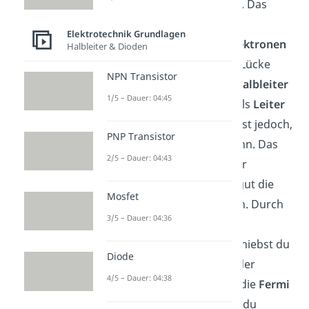
Bandlücke
als ein
Isolator
. Das
ermöglicht bereits ab
Elektrotechnik Grundlagen
Raumtemperatur, dass
Elektronen
Halbleiter & Dioden
angeregt werden und die Lücke
NPN Transistor
überspringen. Ein reiner
Halbleiter
1/5 – Dauer: 04:45
jedoch ist wenig nützlich als
Leiter
oder
Isolator
. Der Vorteil ist jedoch,
PNP Transistor
dass er dotiert werden kann. Das
2/5 – Dauer: 04:43
Anlegen elektrischer Felder
ermöglicht dir dann sehr gut die
Mosfet
Leitfähigkeit
zu regulieren. Durch
3/5 – Dauer: 04:36
das
Dotieren
und anlegen
elektrischer
Felder
, verschiebst du
Diode
die Position des Valenz- oder
4/5 – Dauer: 04:38
Leitungsbandes näher an die
Fermi
Energie
. Dadurch erhöhst du