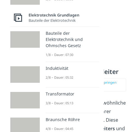
beschrieben.
Elektrotechnik Grundlagen
Bauteile der Elektrotechnik
Bauteile der
Elektrotechnik und
Ohmsches Gesetz
1/8 – Dauer: 07:30
Induktivität
Bändermodell Halbleiter
2/8 – Dauer: 05:32
zur Stelle im Video springen
(02:38)
Transformator
Halbleiter
haben außergewöhnliche
3/8 – Dauer: 05:13
Eigenschaften bezüglich ihrer
elektrischen
Leitfähigkeit
. Diese
Braunsche Röhre
liegt zwischen der eines
Leiters
und
4/8 – Dauer: 04:45