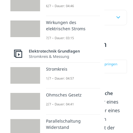
6/7 – Dauer: 04:46
Inhaltsübersicht
Wirkungen des
elektrischen Stroms
7/7 – Dauer: 03:15
Halbleiter einfach
erklärt
Elektrotechnik Grundlagen
Stromkreis & Messung
zur Stelle im Video springen
(00:10)
Stromkreis
1/7 – Dauer: 04:57
Halbleiter
bestehen aus
Materialien, deren
elektrische
Ohmsches Gesetz
Leitfähigkeit
zwischen der eines
2/7 – Dauer: 04:41
Leiters, wie Kupfer, und der eines
Isolators, wie Glas, liegt. Im
Parallelschaltung
Widerstand
Gegensatz zu Metallen fällt der