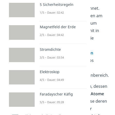
Ladungsträger
werden als
5 Sicherheitsregeln
elektrischen
Strom
bezeichnet.
1/5 – Dauer: 02:42
Schau dir für die Grundlagen am
besten noch unser Video zum
Magnetfeld der Erde
Ohmschen Gesetz
an. Damit in
2/5 – Dauer: 04:42
Verbindung stehen auch die
Begriffe der
Stromstärke
,
Stromdichte
Spannung
und
elektrischen
3/5 – Dauer: 03:54
Leistung
. Mit diesen Videos
bekommst du einen guten
Elektroskop
Überblick über den Themenbereich.
4/5 – Dauer: 04:49
Ein
Isolator
ist ein Medium, dessen
Ladungsträger
fest an die
Atome
Faradayscher Käfig
gebunden, beziehungsweise deren
5/5 – Dauer: 05:28
Ionen
fest im
Kristallgitter