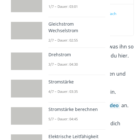
1/7 – Dauer: 03:01
Halbleiter einfach
erklärt
Gleichstrom
(00:10)
Wechselstrom
2/7 – Dauer: 02:55
Was ein Halbleiter ist und was ihn so
Drehstrom
besonders macht erfährst du hier.
Hiernach werden dir die
3/7 – Dauer: 04:30
technischen Besonderheiten und
Stromstärke
die Veränderungen im
Bänderschema bekannt sein.
4/7 – Dauer: 03:35
Schau auf jeden Fall das
Video
an.
Stromstärke berechnen
Darin sind alle wichtigen
5/7 – Dauer: 04:45
Themenschwerpunkte für dich
audiovisuell aufbereitet.
Elektrische Leitfähigkeit