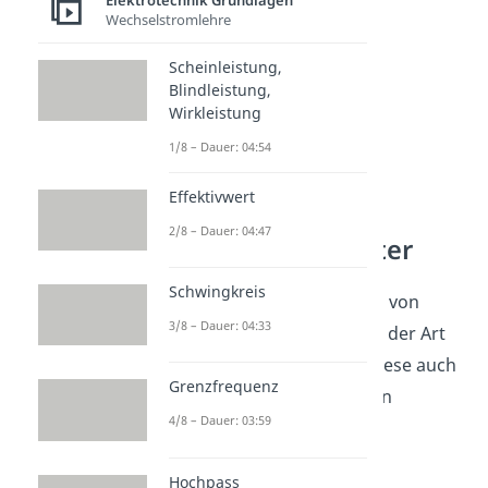
Elektrotechnik Grundlagen
Wechselstromlehre
Scheinleistung,
Blindleistung,
Wirkleistung
1/8 – Dauer: 04:54
Effektivwert
2/8 – Dauer: 04:47
Beispiele Halbleiter
Schwingkreis
Es gibt verschiedene Arten von
3/8 – Dauer: 04:33
Halbleitern
. Abhängig von der Art
des
Halbleiters
, werden diese auch
Grenzfrequenz
in verschiedenen Bereichen
4/8 – Dauer: 03:59
eingesetzt.
Hochpass