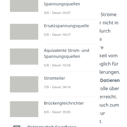
Spannungsquellen
eine Reihe sehr nützlicher
4/8 – Dauer: 03:47
Eigenschaften. Sie können Ströme
in eine Richtung leiten aber nicht in
Ersatzspannungsquelle
die entgegengesetzte. Dadurch
5/8 – Dauer: 04:27
haben Schaltkreise variable
Widerstände. Zudem ist ihre
Äquivalente Strom- und
Leitfähigkeit
, in Abhängigkeit vom
Spannungsquellen
Kristall, besonders empfänglich für
6/8 – Dauer: 02:56
Licht- oder Temperaturänderungen.
Stromteiler
Außerdem wird durch das
Dotieren
7/8 – Dauer: 04:16
eine deutlich höhere Kontrolle über
eben diese Eigenschaften erreicht.
Brückengleichrichter
Daher werden
Halbleiter
auch zum
8/8 – Dauer: 05:05
Verstärken, Schalten und zur
Energiekonversion benutzt.