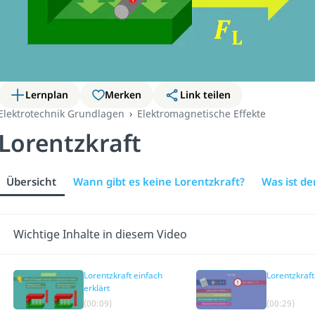
Lernplan
Merken
Link teilen
Elektrotechnik Grundlagen
Elektromagnetische Effekte
Lorentzkraft
Übersicht
Wann gibt es keine Lorentzkraft?
Was ist d
Wichtige Inhalte in diesem Video
Lorentzkraft einfach
Lorentzkraf
erklärt
(00:09)
(00:29)