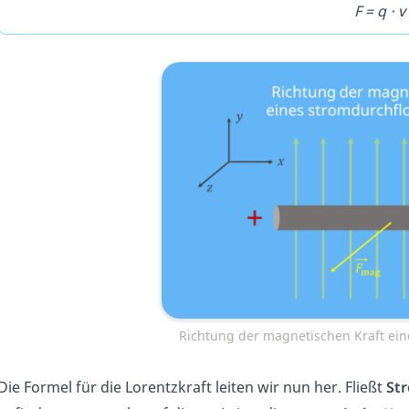
F = q
⋅ v
Richtung der magnetischen Kraft ein
Die Formel für die Lorentzkraft leiten wir nun her. Fließt
St