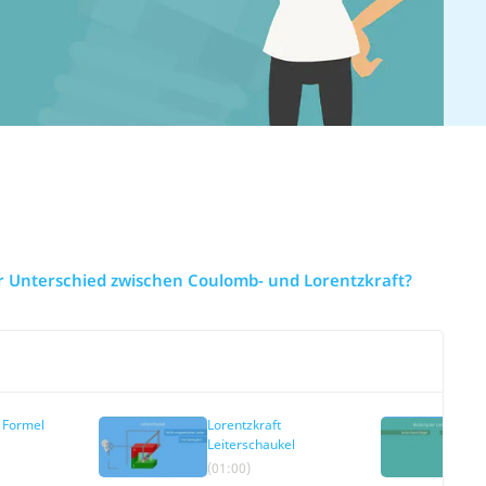
er Unterschied zwischen Coulomb- und Lorentzkraft?
t Formel
Lorentzkraft
Leiterschaukel
(01:00)