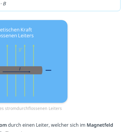
 ⋅ B
es stromdurchflossenen Leiters
rom
durch einen Leiter, welcher sich im
Magnetfeld