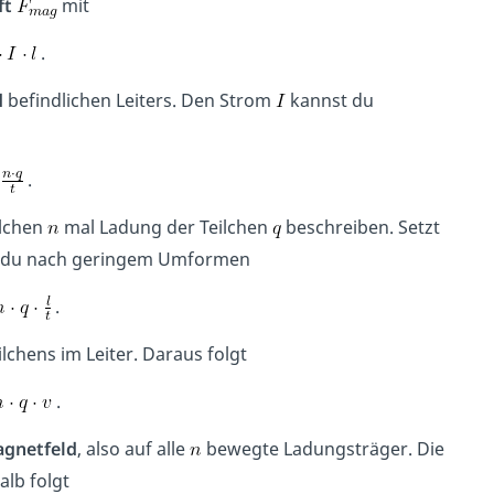
ft
mit
.
d
befindlichen Leiters. Den Strom
kannst du
.
ilchen
mal Ladung der Teilchen
beschreiben. Setzt
st du nach geringem Umformen
.
ilchens im Leiter. Daraus folgt
.
gnetfeld
, also auf alle
bewegte Ladungsträger. Die
alb folgt