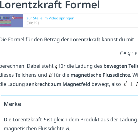
Lorentzkraft Formel
zur Stelle im Video springen
(00:29)
Die Formel für den Betrag der
Lorentzkraft
kannst du mit
F = q
⋅ v
berechnen. Dabei steht
für die Ladung des
bewegten Teil
dieses Teilchens und
für die
magnetische Flussdichte
. W
die Ladung
senkrecht zum Magnetfeld
bewegt, also
Merke
Die Lorentzkraft
F
ist gleich dem Produkt aus der Ladun
magnetischen Flussdichte
B.