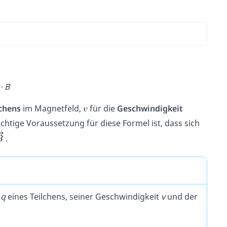
 ⋅ B
chens
im Magnetfeld,
für die
Geschwindigkeit
ichtige Voraussetzung für diese Formel ist, dass sich
.
g
q
eines Teilchens, seiner Geschwindigkeit
v
und der