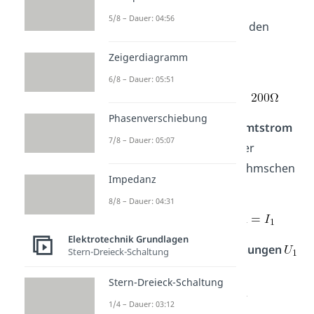
5/8 – Dauer: 04:56
Daraus ermitteln wir dann den
Gesamtwiderstand
der
Zeigerdiagramm
Reihenschaltung:
6/8 – Dauer: 05:51
Phasenverschiebung
Nun können wir den
Gesamtstrom
7/8 – Dauer: 05:07
dieser Reihenschaltung, der
gleichzeitig ist, mit dem Ohmschen
Impedanz
Gesetz berechnen:
8/8 – Dauer: 04:31
Elektrotechnik Grundlagen
Jetzt können wir die
Spannungen
Stern-Dreieck-Schaltung
sowie
herausfinden:
Stern-Dreieck-Schaltung
1/4 – Dauer: 03:12