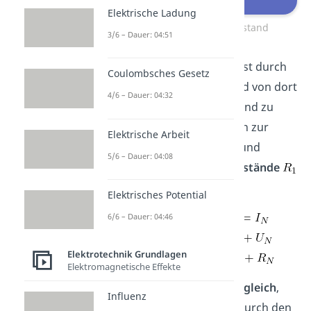
Elektrische Ladung
Reihenschaltung Widerstand
3/6 – Dauer: 04:51
Hier fließt der
Strom
zuerst durch
Coulombsches Gesetz
den ersten Widerstand und von dort
4/6 – Dauer: 04:32
aus direkt zum nächsten und zu
allen folgenden. Die Regeln zur
Elektrische Arbeit
Berechnung von
Strom
und
5/6 – Dauer: 04:08
Spannung
für die
Widerstände
bis
sehen so aus:
Elektrisches Potential
6/6 – Dauer: 04:46
Elektrotechnik Grundlagen
Elektromagnetische Effekte
Der
Strom
bleibt hier also
gleich
,
Influenz
denn alle Elektronen, die durch den