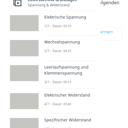
Teile unterschiedlich. Im Folgenden
Spannung & Widerstand
erklären wir dir die
Elektrische Spannung
Verschiedenheiten.
1/7 – Dauer: 05:19
zur Stelle im Video springen
(00:12)
Wechselspannung
2/7 – Dauer: 04:23
Leerlaufspannung und
Klemmenspannung
3/7 – Dauer: 05:13
Elektrischer Widerstand
4/7 – Dauer: 03:43
Reihenschaltung
Spezifischer Widerstand
Beginnen wir mit der