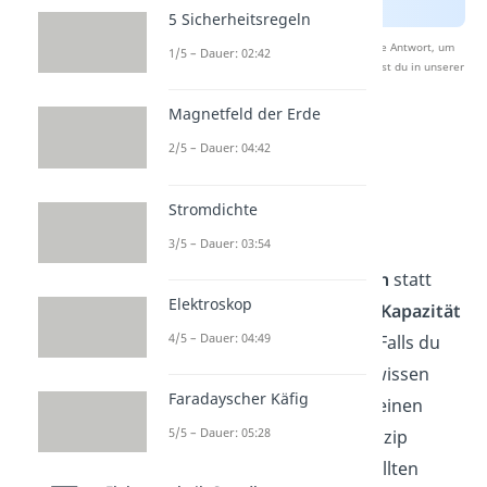
5 Sicherheitsregeln
Nach Beantwortung speichern wir deine Antwort, um
1/5 – Dauer: 02:42
Studyflix zu verbessern. Mehr dazu erfährst du in unserer
Datenschutzerklärung
.
Magnetfeld der Erde
2/5 – Dauer: 04:42
Reihenschaltung
Kondensator
Stromdichte
3/5 – Dauer: 03:54
Sind die Bauteile in einem
Stromkreis
Kondensatoren
statt
Elektroskop
Widerstände, so muss die
Kapazität
4/5 – Dauer: 04:49
mit betrachtet werden. Falls du
mehr zu dieser Kennzahl wissen
Faradayscher Käfig
möchtest, findest du
hier
einen
5/5 – Dauer: 05:28
extra Beitrag dazu. Im Prinzip
bleiben die oben festgestellten