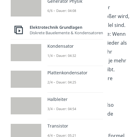
Generator Physik
Gesamtwiderstand
in einer
6/6 – Dauer: 04:08
Parallelschaltung nicht größer wird,
je mehr Widerstände parallel sind.
Elektrotechnik Grundlagen
Diskrete Bauelemente & Kondensatoren
Der Grund ist der Folgende: Wenn
wir uns den
Widerstand
wieder als
Kondensator
Tür vorstellen, können mehr
1/4 – Dauer: 04:32
Menschen hindurchgehen je mehr
Türen es nebeneinander gibt.
Plattenkondensator
Gleiches gilt auch für unsere
2/4 – Dauer: 04:25
Ladungsträger
in der
Parallelschaltung: Der
Halbleiter
Gesamtwiderstand
wird also
3/4 – Dauer: 04:54
kleiner, je mehr Widerstände
parallel sind!
Transistor
Auch hier gilt natürlich die Formel
4/4 – Dauer: 05:21