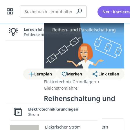
Suche
Neu: Karriere
Lernen lohnt sich!
Entdecke hier deine Chancen.
Lernplan
Merken
Link teilen
Elektrotechnik Grundlagen
Gleichstromlehre
Reihenschaltung und
Parallelschaltung
Elektrotechnik Grundlagen
Strom
Wichtige Inhalte in diesem
Elektrischer Strom