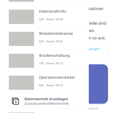
Die
zweite Möglichkeit
Widerstände oder Kondensatoren
Fadenstrahlrohr
zu verschalten, ist die
5/8 – Dauer: 05:28
Parallelschaltung
. Die Bauteile sind
hierbei parallel im Schaltkreis
Wirbelstrombremse
angeordnet. Das sieht dann so aus:
6/8 – Dauer: 04:55
zur Stelle im Video springen
(02:12)
Brückenschaltung
7/8 – Dauer: 05:19
Operationsverstärker
8/8 – Dauer: 04:14
Elektrotechnik Grundlagen
Zusatzbauteile Elektrotechnik
Parallelschaltung Widerstand