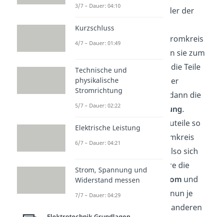
3/7 – Dauer: 04:10
Beispiel der Widerstand oder der
Kondensator, lassen sich
Kurzschluss
unterschiedlich in einen Stromkreis
4/7 – Dauer: 01:49
einbauen. Einmal kann man sie zum
Beispiel so einbauen, dass die Teile
Technische und
physikalische
in
Reihe
, also hintereinander
Stromrichtung
geschaltet sind. Das wäre dann die
5/7 – Dauer: 02:22
sogenannte
Reihenschaltung
.
Ebenfalls kannst du die Bauteile so
Elektrische Leistung
einbauen, dass sie im Stromkreis
6/7 – Dauer: 04:21
zueinander
parallel
sind, also sich
gegenüber liegen. Das wäre die
Strom, Spannung und
Parallelschaltung
. Der
Strom
und
Widerstand messen
die
Spannung
verhält sich nun je
7/7 – Dauer: 04:29
nach Bauteil und
Lage
der anderen
Elektrotechnik Grundlagen