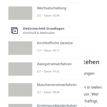
Wechselschaltung
2/2 – Dauer: 02:04
Elektrotechnik Grundlagen
Kirchhoff & Methoden
Kirchhoffsche Gesetze
1/7 – Dauer: 06:17
Stromkreise verstehen
Zweigstromverfahren
2/7 – Dauer: 07:32
Reihen- und Parallelschaltungen
sind Grundformen von
Maschenstromverfahren
Stromkreisen und kommen in vielen
3/7 – Dauer: 08:09
Geräten und Schaltungen vor. Wer
sich mit Stromkreisen beschäftigt,
Knotenpunktpotentialver