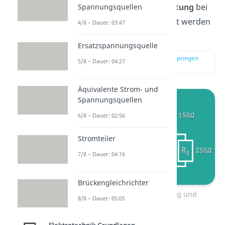
Reihen
– und
Parallelschaltung
bei
Spannungsquellen
Widerständen angewendet werden
4/8 – Dauer: 03:47
kann:
Ersatzspannungsquelle
zur Stelle im Video springen
5/8 – Dauer: 04:27
(03:44)
Äquivalente Strom- und
Spannungsquellen
6/8 – Dauer: 02:56
Stromteiler
7/8 – Dauer: 04:16
Brückengleichrichter
Beispiel Parallelschaltung und
8/8 – Dauer: 05:05
Reihenschaltung