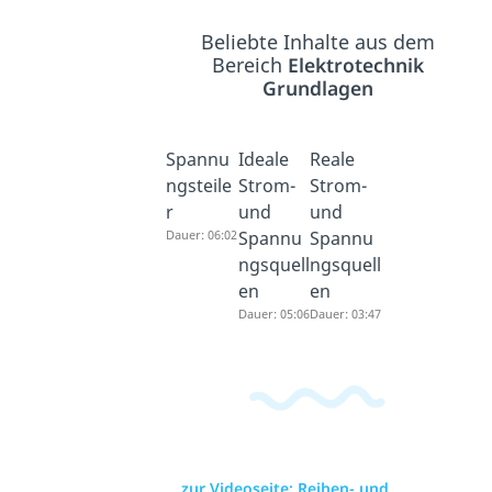
Beliebte Inhalte aus dem
Bereich
Elektrotechnik
Grundlagen
Spannu
Ideale
Reale
ngsteile
Strom-
Strom-
r
und
und
Dauer: 06:02
Spannu
Spannu
ngsquell
ngsquell
en
en
Dauer: 05:06
Dauer: 03:47
zur Videoseite: Reihen- und