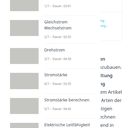
Video
1/7 – Dauer: 03:01
Reihenschaltung
Gleichstrom
Parallelschaltung
Wechselstrom
einfach erklärt
(00:12)
2/7 – Dauer: 02:55
Drehstrom
Grundsätzlich gibt es
zwei
verschiedene
Möglichkeiten
3/7 – Dauer: 04:30
Bauteile in Schaltungen einzubauen.
Stromstärke
Sie können als
Reihenschaltung
oder auch
Parallelschaltung
4/7 – Dauer: 03:35
eingesetzt werden. In diesem Artikel
Stromstärke berechnen
erklären wir dir diese zwei Arten der
Schaltung, stellen alle wichtigen
5/7 – Dauer: 04:45
Formeln dazu auf und berechnen
Elektrische Leitfähigkeit
die Widerstände anschließend in