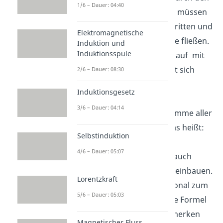
1/6 – Dauer: 04:40
ersten Widerstand fließen, müssen
auch durch den zweiten, dritten und
Elektromagnetische
alle folgenden Widerstände fließen.
Induktion und
Induktionsspule
Die
Ladung
im Stromkreislauf mit
Reihenschaltung verändert sich
2/6 – Dauer: 08:30
demnach nicht. Der
Induktionsgesetz
Gesamtwiderstand
einer
3/6 – Dauer: 04:14
Reihenschaltung ist die Summe aller
einzelnen Widerstände. Das heißt:
Selbstinduktion
anstatt der vielen kleinen
4/6 – Dauer: 05:07
Widerstände könnte man auch
einen
großen
Widerstand
einbauen.
Lorentzkraft
Die Spannung ist proportional zum
5/6 – Dauer: 05:03
Widerstand, sonst wäre die Formel
nicht erfüllt. Wir merken
Magnetischer Fluss