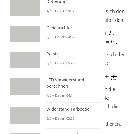
Dotierung
Bei jeder
Abzweigung
teilt sich der
1/6 – Dauer: 04:27
Stromfluss
auf. Somit ergibt sich:
Gleichrichter
2/6 – Dauer: 04:57
Relais
Für die Widerstände ergibt sich der
Gesamtwiderstand
zu:
3/6 – Dauer: 05:27
LED Vorwiderstand
berechnen
In der
Parallelschaltung
ist die
4/6 – Dauer: 04:14
Spannung
konstant
und die
Stromstärke
lässt sich durch die
Widerstand Farbcode
Aufteilung zu einer
5/6 – Dauer: 03:32
Gesamtstromstärke aufaddieren.
Interessant ist, dass der