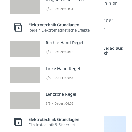
uns also:
gilt auch hier.
6/6 – Dauer: 03:51
Das bedeutet für die
Reihenschaltung
je größer der
Elektrotechnik Grundlagen
Widerstand ist, desto mehr
Regeln Elektromagnetische Effekte
Spannung fällt an ihm ab.
Rechte Hand Regel
Studyflix vernetzt: Hier ein Video aus
1/3 – Dauer: 04:18
einem anderen Bereich
Linke Hand Regel
2/3 – Dauer: 03:57
Lenzsche Regel
3/3 – Dauer: 04:55
Elektrotechnik Grundlagen
Elektrotechnik & Sicherheit