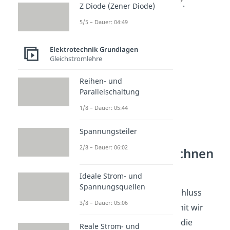
der Kondensatoren
bis
.
Z Diode (Zener Diode)
5/5 – Dauer: 04:49
Elektrotechnik Grundlagen
Gleichstromlehre
Reihen- und
Parallelschaltung
1/8 – Dauer: 05:44
Spannungsteiler
2/8 – Dauer: 06:02
Widerstand berechnen
– Beispiel
Ideale Strom- und
Spannungsquellen
Schauen wir uns zum Abschluss
3/8 – Dauer: 05:06
noch eine Aufgabe an, damit wir
sehen wie die Formeln für die
Reale Strom- und