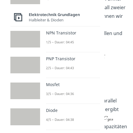
. Für den Spezialfall zweier
Elektrotechnik Grundlagen
paralleler Widerstände können wir
Halbleiter & Dioden
die Formel für den
NPN Transistor
Gesamtwiderstand
umstellen und
es gilt:
1/5 – Dauer: 04:45
PNP Transistor
2/5 – Dauer: 04:43
Parallelschaltung
Mosfet
Kondensator
3/5 – Dauer: 04:36
Werden Kondensatoren parallel
zueinander geschalten, so ergibt
Diode
sich die
Gesamtkapazität
4/5 – Dauer: 04:38
durch eine
Addition
der Kapazitäten