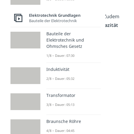
Der Strom ist an jedem
Elektrotechnik Grundlagen
Kondensator der gleiche. Zudem
Bauteile der Elektrotechnik
ergibt sich die
Gesamtkapazität
zu:
Bauteile der
Elektrotechnik und
Ohmsches Gesetz
1/8 – Dauer: 07:30
Induktivität
2/8 – Dauer: 05:32
Transformator
3/8 – Dauer: 05:13
Parallelschaltung
Braunsche Röhre
4/8 – Dauer: 04:45