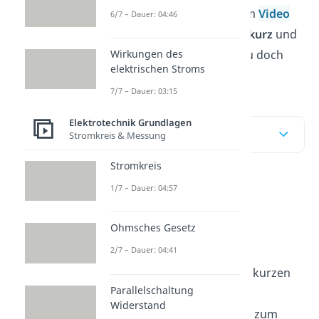
einem
Beispiel
. In unserem
Video
6/7 – Dauer: 04:46
zeigen wir dir das alles so
kurz
und
einfach wie möglich. Schau doch
Wirkungen des
elektrischen Stroms
mal rein.
7/7 – Dauer: 03:15
Elektrotechnik Grundlagen
Inhaltsübersicht
Stromkreis & Messung
Stromkreis
1/7 – Dauer: 04:57
Reihenschaltung
Parallelschaltung
Ohmsches Gesetz
einfach erklärt
2/7 – Dauer: 04:41
Zuerst geben wir dir einen kurzen
Parallelschaltung
Überblick
über die zwei
Widerstand
Schaltungen.
Bauteile
, wie zum