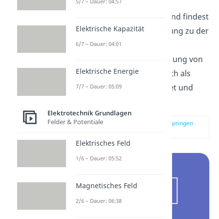
Reihenschaltung
von
5/7 – Dauer: 04:57
Widerständen
. Anschließend findest
Elektrische Kapazität
du noch eine kurze Erklärung zu der
Reihenschaltung von
6/7 – Dauer: 04:01
Kondensatoren
. Die Schaltung von
Elektrische Energie
Bauteilen in Reihe wird auch als
Serienschaltung bezeichnet und
7/7 – Dauer: 05:09
sieht so aus:
Elektrotechnik Grundlagen
Felder & Potentiale
zur Stelle im Video springen
(00:40)
Elektrisches Feld
1/6 – Dauer: 05:52
Magnetisches Feld
2/6 – Dauer: 06:38