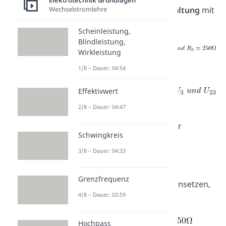
Elektrotechnik Grundlagen
Gegeben ist folgende
Schaltung
mit
Wechselstromlehre
den Daten:
Scheinleistung,
Blindleistung,
Wirkleistung
Gesucht
sind somit:
1/8 – Dauer: 04:54
Effektivwert
2/8 – Dauer: 04:47
Zuerst berechnen wir den
Gesamtwiderstand
der
Schwingkreis
Parallelschaltung:
3/8 – Dauer: 04:33
Grenzfrequenz
Wenn wir unsere
Zahlen
einsetzen,
4/8 – Dauer: 03:59
ergibt sich dann:
Hochpass