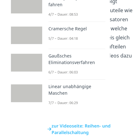
zeichnet Schaltpläne, verfolgt
fahren
Stromwege und ordnet Bauteile wie
4/7 – Dauer: 08:53
Widerstände oder Kondensatoren
richtig an. So erkennst du, welche
Cramersche Regel
Größen in einem Stromkreis gleich
5/7 – Dauer: 04:18
bleiben und welche sich aufteilen
oder addieren. Weitere Videos dazu
Gaußsches
Eliminationsverfahren
findest du in unserem
6/7 – Dauer: 06:03
Elektrotechnikbereich
.
Linear unabhängige
Maschen
7/7 – Dauer: 06:29
zur Videoseite: Reihen- und
Parallelschaltung