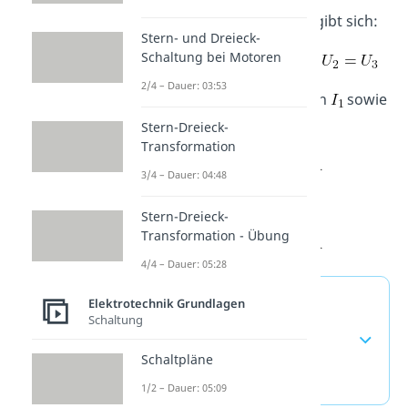
und aus
ergibt sich:
Stern- und Dreieck-
Schaltung bei Motoren
2/4 – Dauer: 03:53
Zuletzt berechnen wir noch
sowie
:
Stern-Dreieck-
Transformation
3/4 – Dauer: 04:48
und
Stern-Dreieck-
Transformation - Übung
4/4 – Dauer: 05:28
Reihenschaltung und
Elektrotechnik Grundlagen
Schaltung
Parallelschaltung —
häufigste Fragen
Schaltpläne
(ausklappen)
1/2 – Dauer: 05:09