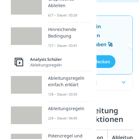
Ableiten
6/7 – Dauer: 03:20
Jetzt neu: Teste dein
Hinreichende
Wissen mit unseren
Bedingung
kostenlosen Aufgaben 🚀
7/7 – Dauer: 03:41
Analysis Schüler
Aufgaben entdecken
Ableitungsregeln
Ableitungsregeln
Inhaltsübersicht
einfach erklärt
1/8 – Dauer: 03:55
Übersicht Ableitung
Ableitungsregeln
wichtiger Funktionen
2/8 – Dauer: 04:45
Potenzregel und
Funktion
Ableitung