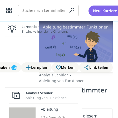
Suche
Neu: Karriere
Lernen lohnt sich!
Entdecke hier deine Chancen.
gaben
Lernplan
Merken
Link teilen
NEU
Analysis Schüler
Ableitung von Funktionen
Ableitung bestimmter
Analysis Schüler
Funktionen
Ableitung von Funktionen
Ableitung
Wichtige Inhalte in diesem
1/7 – Dauer: 04:34