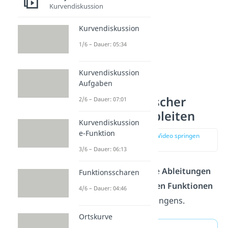
Kurvendiskussion
Kurvendiskussion
1/6 – Dauer: 05:34
Kurvendiskussion
Aufgaben
Trigonometrischer
2/6 – Dauer: 07:01
Funktionen ableiten
Kurvendiskussion
e-Funktion
zur Stelle im Video springen
(01:25)
3/6 – Dauer: 06:13
Nun zeigen wir dir die
Ableitungen
Funktionsscharen
der trigonometrischen Funktionen
4/6 – Dauer: 04:46
Sinus, Kosinus und Tangens.
Ortskurve