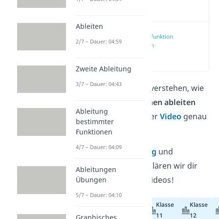
Video
Ableiten
Wurzelfunktion
2/7 – Dauer: 04:59
ableiten
(00:18)
Zweite Ableitung
3/7 – Dauer: 04:43
Du möchtest schnell verstehen, wie
du
wichtige Funktionen ableiten
Ableitung
kannst? Dann ist unser
Video
genau
bestimmter
das Richtige für dich!
Funktionen
4/7 – Dauer: 04:09
Die Themen
Ableitung
und
Ableitungsregeln
erklären wir dir
Ableitungen
ausführlich in extra Videos!
Übungen
5/7 – Dauer: 04:10
Klasse
Klasse
Abiturvorbereitung
11
12
Graphisches