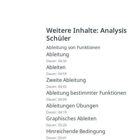
Weitere Inhalte: Analysis
Schüler
Ableitung von Funktionen
Ableitung
Dauer: 04:34
Ableiten
Dauer: 04:59
Zweite Ableitung
Dauer: 04:43
Ableitung bestimmter Funktionen
Dauer: 04:09
Ableitungen Übungen
Dauer: 04:10
Graphisches Ableiten
Dauer: 03:20
Hinreichende Bedingung
Dauer: 03:41