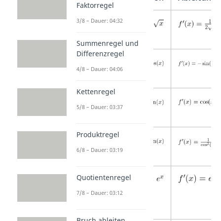
Faktorregel
3/8 – Dauer: 04:32
Wurzel
ableiten
Summenregel und
Differenzregel
Cosinus
4/8 – Dauer: 04:06
ableiten
Kettenregel
Sinus
5/8 – Dauer: 03:37
ableiten
Produktregel
Tangens
6/8 – Dauer: 03:19
ableiten
e
Quotientenregel
Funktion
7/8 – Dauer: 03:12
ableiten
Bruch ableiten