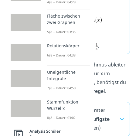
4/8 – Dauer: 04:29
Für die ln-Funktion
Fläche zwischen
zwei Graphen
5/8 – Dauer: 03:35
ergibt das Ableiten
.
Rotationskörper
6/8 – Dauer: 04:38
Falls du einen Logarithmus ableiten
Uneigentliche
möchtest, der nicht nur x im
Integrale
Argument stehen hat, benötigst du
7/8 – Dauer: 04:50
zusätzlich die
Kettenregel
.
Stammfunktion
Wurzel x
Ableitung bestimmter
8/8 – Dauer: 03:02
Funktionen — häufigste
Fragen
(ausklappen)
Analysis Schüler