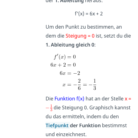
der
1. Ableitung
heraus:
f'(x) = 6x + 2
Um den Punkt zu bestimmen, an
dem die
Steigung = 0
ist, setzt du die
1. Ableitung gleich 0
:
Die
Funktion f(x)
hat an der Stelle
x =
die Steigung 0. Graphisch kannst
du das ermitteln, indem du den
Tiefpunkt
der Funktion
bestimmst
und einzeichnest.