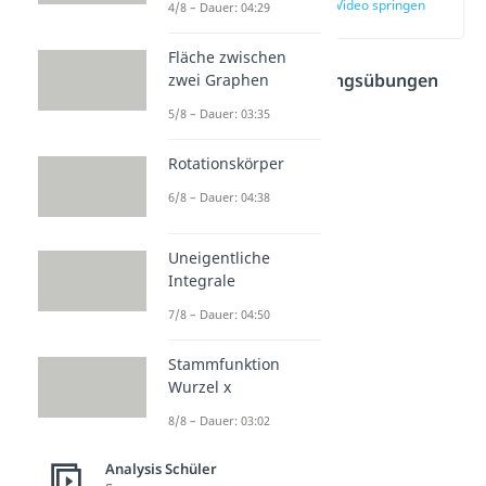
zur Stelle im Video springen
4/8 – Dauer: 04:29
(01:48)
Fläche zwischen
Versuche die
Ableitungsübungen
zwei Graphen
mit Logarithmus
.
5/8 – Dauer: 03:35
f(x) = ln(x)
Rotationskörper
f(x) = x • ln(x)
6/8 – Dauer: 04:38
f(x) = ln(-x)
2
f(x) = ln(x
)
Uneigentliche
Integrale
f(x) = ln
7/8 – Dauer: 04:50
Stammfunktion
Wurzel x
8/8 – Dauer: 03:02
Analysis Schüler