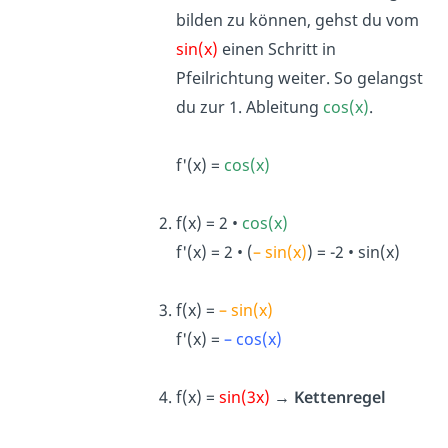
bilden zu können, gehst du vom
sin(x)
einen Schritt in
Pfeilrichtung weiter. So gelangst
du zur 1. Ableitung
cos(x)
.
f'(x) =
cos(x)
f(x) = 2 •
cos(x)
f'(x) = 2 • (
– sin(x)
) = -2 • sin(x)
f(x) =
– sin(x)
f'(x) =
– cos(x)
f(x) =
sin(3x)
→
Kettenregel