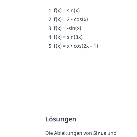
f(x) = sin(x)
f(x) = 2 • cos(x)
f(x) = -sin(x)
f(x) = sin(3x)
f(x) = x • cos(2x – 1)
Lösungen
Die Ableitungen von
Sinus
und