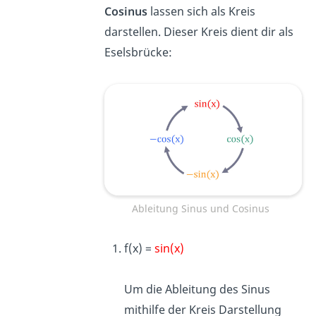
Cosinus
lassen sich als Kreis
darstellen. Dieser Kreis dient dir als
Eselsbrücke:
Ableitung Sinus und Cosinus
f(x) =
sin(x)
Um die Ableitung des Sinus
mithilfe der Kreis Darstellung