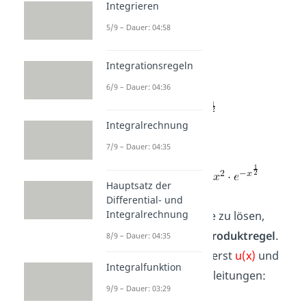
Integrieren
f(x) =
f'(x) = 2x •
5/9 – Dauer: 04:58
Integrationsregeln
f(x) =
=
6/9 – Dauer: 04:36
f'(x) =
Integralrechnung
f'(x) =
7/9 – Dauer: 04:35
2
f(x) = x
•
Hauptsatz der
Differential- und
Integralrechnung
Um diese Aufgabe zu lösen,
brauchst du die
Produktregel
.
8/9 – Dauer: 04:35
Bestimme also zuerst
u(x)
und
Integralfunktion
v(x)
und deren Ableitungen:
9/9 – Dauer: 03:29