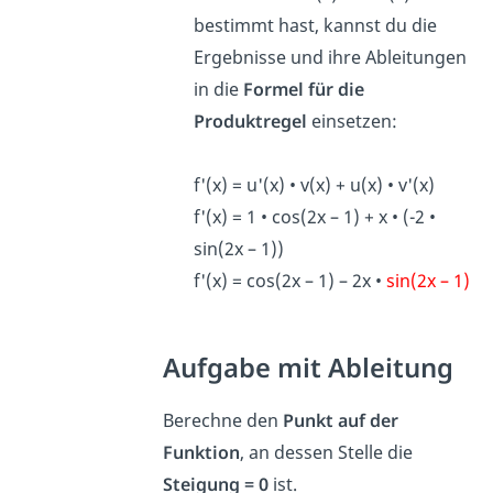
bestimmt hast, kannst du die
Ergebnisse und ihre Ableitungen
in die
Formel für die
Produktregel
einsetzen:
f'(x) = u'(x) • v(x) + u(x) • v'(x)
f'(x) = 1 • cos(2x – 1) + x • (-2 •
sin(2x – 1))
f'(x) = cos(2x – 1) – 2x •
sin(2x – 1)
Aufgabe mit Ableitung
Berechne den
Punkt auf der
Funktion
, an dessen Stelle die
Steigung = 0
ist.