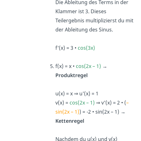
Die Ableitung des Terms in der
Klammer ist 3. Dieses
Teilergebnis multiplizierst du mit
der Ableitung des Sinus.
f'(x) = 3 •
cos(3x)
f(x) = x •
cos(2x – 1)
→
Produktregel
u(x) = x ⇒ u'(x) = 1
v(x) =
cos(2x – 1)
⇒ v'(x) = 2 • (
–
sin(2x – 1)
) = -2 • sin(2x – 1) →
Kettenregel
Nachdem du u(x) und v(x)