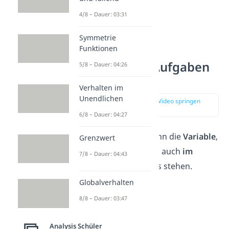
4/8 – Dauer: 03:31
Symmetrie
Funktionen
Ableitungen Aufgaben
5/8 – Dauer: 04:26
mit Brüchen
Verhalten im
Unendlichen
zur Stelle im Video springen
(00:52)
6/8 – Dauer: 04:27
Bei einer Funktion kann die
Variable
,
Grenzwert
nach der du ableitest, auch
im
7/8 – Dauer: 04:43
Nenner
eines Bruches stehen.
Globalverhalten
f(x) =
8/8 – Dauer: 03:47
f(x) =
f(x) =
Analysis Schüler