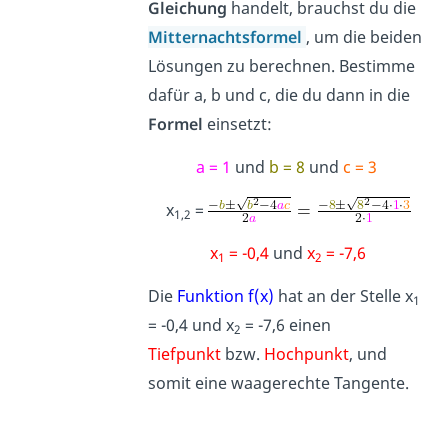
Gleichung
handelt, brauchst du die
Mitternachtsformel
, um die beiden
Lösungen zu berechnen. Bestimme
dafür a, b und c, die du dann in die
Formel
einsetzt:
a = 1
und
b = 8
und
c = 3
x
=
1,2
x
= -0,4
und
x
= -7,6
1
2
Die
Funktion f(x)
hat an der Stelle x
1
= -0,4 und x
= -7,6 einen
2
Tiefpunkt
bzw.
Hochpunkt
, und
somit eine waagerechte Tangente.