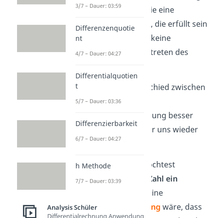
3/7 – Dauer: 03:59
Bedingung ist eher wie eine
Mindestanforderung
, die erfüllt sein
Differenzenquotie
muss. Sie bietet aber keine
nt
Sicherheit für das Eintreten des
4/7 – Dauer: 04:27
Ereignisses.
Differentialquotien
t
Damit du den Unterschied zwischen
notwendiger und
5/7 – Dauer: 03:36
hinreichender Bedingung besser
Differenzierbarkeit
verstehst, schauen wir uns wieder
6/7 – Dauer: 04:27
ein
Beispiel
dazu an:
Angenommen, du möchtest
h Methode
überprüfen, ob eine
Zahl ein
7/7 – Dauer: 03:39
Vielfaches von 6
ist. Eine
notwendige Bedingung
wäre, dass
Analysis Schüler
Differentialrechnung Anwendung