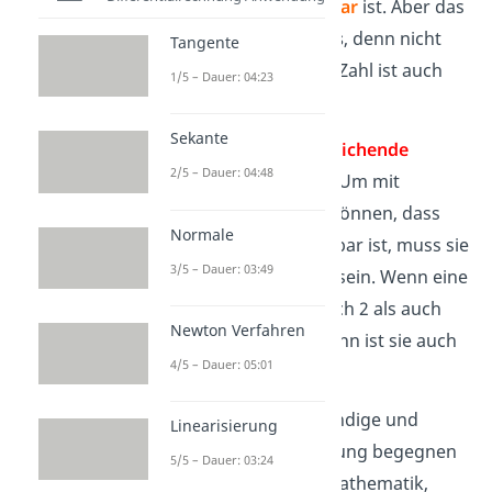
die
Zahl durch 2 teilbar
ist. Aber das
allein
reicht nicht aus
, denn nicht
Tangente
jede durch 2 teilbare Zahl ist auch
1/5 – Dauer: 04:23
ein Vielfaches von 6.
Sekante
Hier kommt die
hinreichende
2/5 – Dauer: 04:48
Bedingung
ins Spiel: Um mit
Sicherheit sagen zu können, dass
Normale
eine Zahl durch 6 teilbar ist, muss sie
3/5 – Dauer: 03:49
auch
durch 3 teilbar
sein. Wenn eine
Zahl also sowohl durch 2 als auch
Newton Verfahren
durch 3 teilbar ist, dann ist sie auch
4/5 – Dauer: 05:01
ein Vielfaches von 6.
Übrigens:
Die notwendige und
Linearisierung
hinreichende Bedingung begegnen
5/5 – Dauer: 03:24
dir nicht nur in der Mathematik,