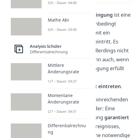
5/6 – Dauer: 04:06
Eine
notwendige Bedingung
ist eine
Mathe Abi
Voraussetzung, die unbedingt
6/6 – Dauer: 03:45
erfüllt sein muss,
damit ein
bestimmtes Ereignis eintritt. Es
Analysis Schüler
handelt sich hierbei allerdings nicht
Differentialrechnung
um eine Garantie. Denn auch, wenn
Mittlere
die notwendige Bedingung erfüllt
Änderungsrate
ist, kann das Ereignis
1/7 – Dauer: 03:27
möglicherweise nicht eintreten
.
Momentane
Der Unterschied zur hinreichenden
Änderungsrate
Bedingung ist folgender: Eine
2/7 – Dauer: 04:51
hinreichende Bedingung
garantiert
Differentialrechnu
das Eintreten
eines Ereignisses,
ng
wenn sie erfüllt ist. Eine notwendige