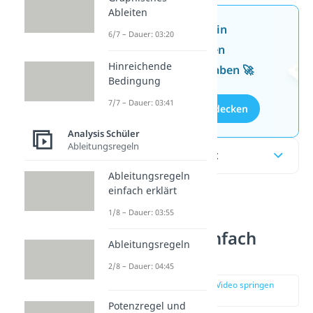
Ableiten
Jetzt neu: Teste dein
6/7 – Dauer: 03:20
Wissen mit unseren
Hinreichende
kostenlosen Aufgaben 🚀
Bedingung
7/7 – Dauer: 03:41
Aufgaben entdecken
Analysis Schüler
Ableitungsregeln
Inhaltsübersicht
Ableitungsregeln
einfach erklärt
1/8 – Dauer: 03:55
Hinreichende
Bedingung einfach
Ableitungsregeln
erklärt
2/8 – Dauer: 04:45
zur Stelle im Video springen
(00:18)
Potenzregel und