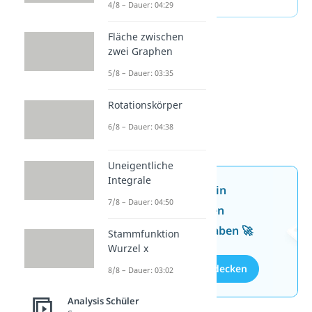
4/8 – Dauer: 04:29
Fläche zwischen
zwei Graphen
5/8 – Dauer: 03:35
Rotationskörper
6/8 – Dauer: 04:38
Uneigentliche
Integrale
Jetzt neu: Teste dein
7/8 – Dauer: 04:50
Wissen mit unseren
kostenlosen Aufgaben 🚀
Stammfunktion
Wurzel x
Aufgaben entdecken
8/8 – Dauer: 03:02
Analysis Schüler