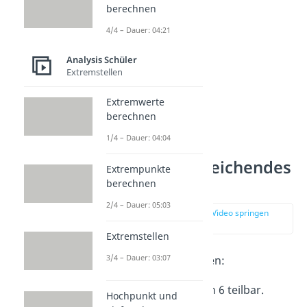
berechnen
4/4 – Dauer: 04:21
Analysis Schüler
Extremstellen
Extremwerte
berechnen
1/4 – Dauer: 04:04
Beispiele hinreichendes
Extrempunkte
Kriterium
berechnen
2/4 – Dauer: 05:03
zur Stelle im Video springen
(00:34)
Extremstellen
3/4 – Dauer: 03:07
Du hast zwei Aussagen:
A
= Eine Zahl ist durch 6 teilbar.
Hochpunkt und