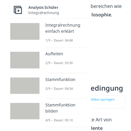
sondern auch in Fachbereichen wie
Analysis Schüler
Integralrechnung
Physik
,
Logik
und
Philosophie
.
Integralrechnung
einfach erklärt
1/9 – Dauer: 04:48
Aufleiten
2/9 – Dauer: 03:56
Stammfunktion
Äquivalente Bedingung
3/9 – Dauer: 04:34
zur Stelle im Video springen
(02:35)
Stammfunktion
bilden
Es gibt noch eine dritte Art von
4/9 – Dauer: 05:10
Bedingungen:
äquivalente