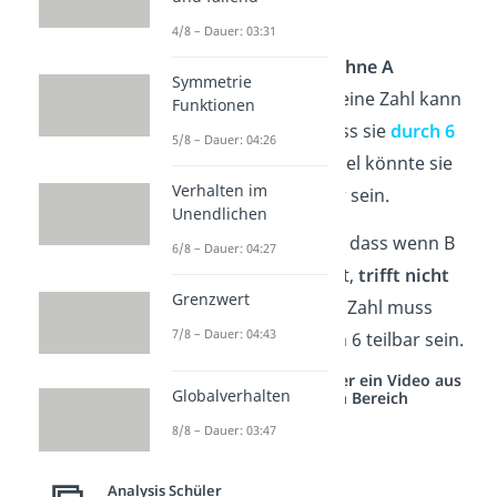
Zahl ist gerade.
4/8 – Dauer: 03:31
B
könnte aber
auch ohne A
Symmetrie
eintreten. Das heißt, eine Zahl kann
Funktionen
gerade
sein,
ohne
dass sie
durch 6
5/8 – Dauer: 04:26
teilbar
ist, zum Beispiel könnte sie
Verhalten im
durch 2 oder 4 teilbar sein.
Unendlichen
Der
umgekehrte Fall
, dass wenn B
6/8 – Dauer: 04:27
eintritt, auch A eintritt,
trifft nicht
Grenzwert
zu
. Denn eine gerade Zahl muss
7/8 – Dauer: 04:43
nicht zwingend durch 6 teilbar sein.
Studyflix vernetzt: Hier ein Video aus
Globalverhalten
einem anderen Bereich
8/8 – Dauer: 03:47
Analysis Schüler