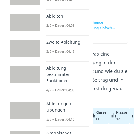
Video
Ableiten
Hinreichende
2/7 – Dauer: 04:59
Bedingung einfach
erklärt
(00:18)
Zweite Ableitung
3/7 – Dauer: 04:43
Willst du verstehen, was eine
hinreichende Bedingung
in der
Ableitung
Mathematik bedeutet und wie du sie
bestimmter
erkennst? In diesem Beitrag und in
Funktionen
unserem
Video
erfährst du genau
4/7 – Dauer: 04:09
das!
Ableitungen
Übungen
Klasse
Klasse
Abiturvorbereitung
11
12
5/7 – Dauer: 04:10
Graphisches