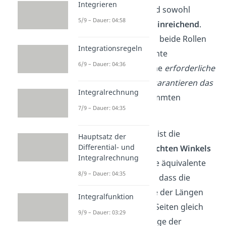
Integrieren
Bedingungen
. Sie sind sowohl
5/9 – Dauer: 04:58
notwendig
als auch
hinreichend
.
Das heißt, sie erfüllen beide Rollen
Integrationsregeln
gleichzeitig: Äquivalente
6/9 – Dauer: 04:36
Bedingungen sind eine
erforderliche
Voraussetzung
und
garantieren das
Integralrechnung
Eintreten
eines bestimmten
7/9 – Dauer: 04:35
Ergebnisses.
Ein typisches Beispiel ist die
Hauptsatz der
Differential- und
Bestimmung eines
rechten Winkels
Integralrechnung
in einem
Dreieck
.
Eine äquivalente
8/9 – Dauer: 04:35
Bedingung hier wäre, dass die
Summe der Quadrate der Längen
Integralfunktion
der beiden kürzeren Seiten gleich
9/9 – Dauer: 03:29
dem Quadrat der Länge der