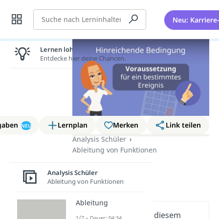
Suche
Neu: Karriere
Lernen lohnt sich!
Entdecke hier deine Chancen.
gaben
Lernplan
Merken
Link teilen
NEU
Analysis Schüler
Ableitung von Funktionen
Hinreichende
Analysis Schüler
Bedingung
Ableitung von Funktionen
Ableitung
Wichtige Inhalte in diesem
1/7 – Dauer: 04:34