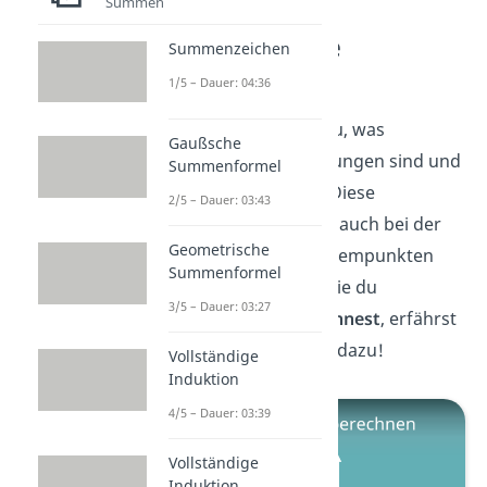
Summen
Extrempunkte
Summenzeichen
berechnen
1/5 – Dauer: 04:36
Perfekt! Nun weißt du, was
Gaußsche
hinreichende Bedingungen sind und
Summenformel
wie du sie erkennst. Diese
2/5 – Dauer: 03:43
Bedingungen spielen auch bei der
Geometrische
Bestimmung von Extrempunkten
Summenformel
eine zentrale Rolle. Wie du
3/5 – Dauer: 03:27
Extrempunkte berechnest
, erfährst
du in unserem
Video
dazu!
Vollständige
Induktion
4/5 – Dauer: 03:39
Vollständige
Induktion