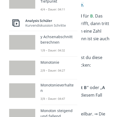
Tiefpunkt
B
= Die Zahl ist
gerade.
4/4 – Dauer: 04:11
Hier ist
A
hinreichend
für
B
. Das
Analysis Schüler
bedeutet, wenn A zutrifft, dann tritt
Kurvendiskussion Schritte
auch B ein. Also, wenn eine Zahl
y Achsenabschnitt
durch 6 teilbar
ist, dann ist sie auch
berechnen
sicherlich
gerade
.
1/8 – Dauer: 04:32
Mathematisch würdest du diese
Monotonie
Beziehung so ausdrücken:
2/8 – Dauer: 04:27
A
⇒
B
Monotonieverhalte
Das heißt „
Aus A folgt B
“ oder „
A
n
impliziert B
“, was in diesem Fall
3/8 – Dauer: 04:47
übersetzt wird zu:
Monoton steigend
Eine Zahl ist durch 6 teilbar.
⇒
Die
und fallend