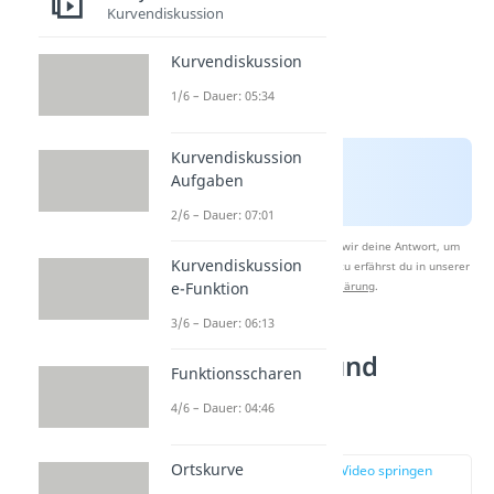
Kurvendiskussion
Kurvendiskussion
1/6 – Dauer: 05:34
Kurvendiskussion
Aufgaben
2/6 – Dauer: 07:01
Nach Beantwortung speichern wir deine Antwort, um
Kurvendiskussion
Studyflix zu verbessern. Mehr dazu erfährst du in unserer
e-Funktion
Datenschutzerklärung
.
3/6 – Dauer: 06:13
Notwendige und
Funktionsscharen
hinreichende
4/6 – Dauer: 04:46
Bedingung
Ortskurve
zur Stelle im Video springen
(01:21)