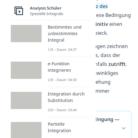
längsten Seite ist
(
Satz des
Analysis Schüler
Spezielle Integrale
Pythagoras
).
Wenn diese Bedingung
erfüllt ist, hast du
definitiv
einen
Bestimmtes und
rechten Winkel im Dreieck.
unbestimmtes
Integral
Äquivalente Bedingungen zeichnen
1/8 – Dauer: 04:37
sich auch dadurch aus, dass der
umgekehrte Fall
ebenfalls
zutrifft
.
e-Funktion
integrieren
Hast du also ein rechtwinkliges
2/8 – Dauer: 04:30
Dreieck, wird die Beziehung
zwischen den Seiten immer
Integration durch
zutreffen.
Substitution
3/8 – Dauer: 03:44
Hinreichende Bedingung —
Partielle
häufigste Fragen
Integration
(ausklappen)