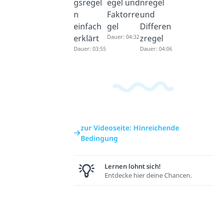
gsregel
egel und
nregel
n
Faktorre
und
einfach
gel
Differen
erklärt
Dauer: 04:32
zregel
Dauer: 03:55
Dauer: 04:06
zur Videoseite: Hinreichende
Bedingung
Lernen lohnt sich!
Entdecke hier deine Chancen.