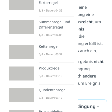
Faktorregel
In der Mathematik ist eine
3/8 – Dauer: 04:32
hinreichende Bedingung
eine
Voraussetzung, die
ausreicht
, um
Summenregel und
Differenzregel
ein bestimmtes
Ergebnis
4/8 – Dauer: 04:06
hervorzurufen. Wenn die
hinreichende Bedingung erfüllt ist,
Kettenregel
dann tritt das Ereignis auch ein.
5/8 – Dauer: 03:37
Allerdings muss das Ergebnis
nicht
Produktregel
nur
unter dieser Bedingung
eintreten. Es kann auch
andere
6/8 – Dauer: 03:19
Kriterien
geben, die zum Ereignis
Quotientenregel
führen.
7/8 – Dauer: 03:12
Hinreichende Bedingung –
Bruch ableiten