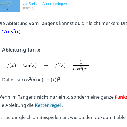
zur Stelle im Video springen
(00:12)
Die
Ableitung vom Tangens
kannst du dir leicht merken: D
2
=
1/cos
(x)
.
Ableitung tan x
2
2
Dabei ist cos
(x) = (cos(x))
.
Wenn im Tangens
nicht nur ein x
, sondern eine ganze
Funk
ie Ableitung die
Kettenregel
.
chau dir gleich an Beispielen an, wie du den
tan
damit ablei