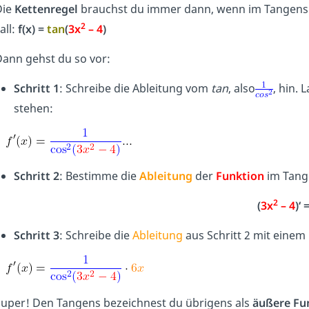
Die
Kettenregel
brauchst du immer dann, wenn im Tangen
2
all:
f(x) =
tan
(
3x
– 4
)
ann gehst du so vor:
Schritt 1
: Schreibe die Ableitung vom
tan
, also
, hin. 
stehen:
Schritt 2
: Bestimme die
Ableitung
der
Funktion
im Tang
2
(
3x
– 4
)‘ 
Schritt 3
: Schreibe die
Ableitung
aus Schritt 2 mit einem
uper! Den Tangens bezeichnest du übrigens als
äußere Fu