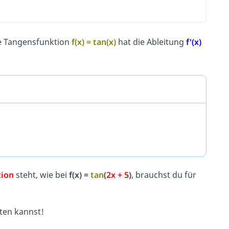
ie Tangensfunktion
f(x) = tan(x)
hat die Ableitung
f'(x)
tion
steht, wie bei
f(x) =
tan
(
2x + 5
)
, brauchst du für
ten kannst!