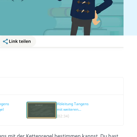
Link teilen
ngens
Ableitung Tangens
gel
mit weiteren
Ableitungsregeln
(02:34)
ngens mit der Kettenregel bestimmen kannst. Du hast