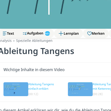
Aufgaben
Text
Lernplan
Merken
NEU
nalysis
Spezielle Ableitungen
Ableitung Tangens
Wichtige Inhalte in diesem Video
Ableitung Tangens
Ableitung Ta
einfach erklärt
mit Kettenre
(00:12)
(00:28)
n diesem Artikel erklären wir dir, wie du die Ableitung Ta