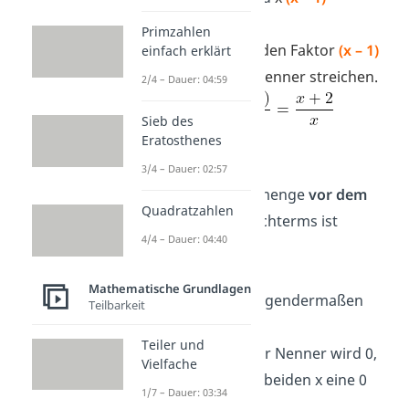
Primzahlen
Nun kannst du den Faktor
(x – 1)
einfach erklärt
im Zähler und Nenner streichen.
2/4 – Dauer: 04:59
Sieb des
Eratosthenes
Definitionsmenge:
3/4 – Dauer: 02:57
Die Definitionsmenge
vor
dem
Quadratzahlen
Kürzen
des
Bruchterms ist
4/4 – Dauer: 04:40
D =
Mathematische Grundlagen
Sie setzt sich folgendermaßen
Teilbarkeit
zusammen:
Teiler und
x (x
–
1) = 0 | Der Nenner wird 0,
Vielfache
wenn eines der beiden x eine 0
1/7 – Dauer: 03:34
erzeugt.