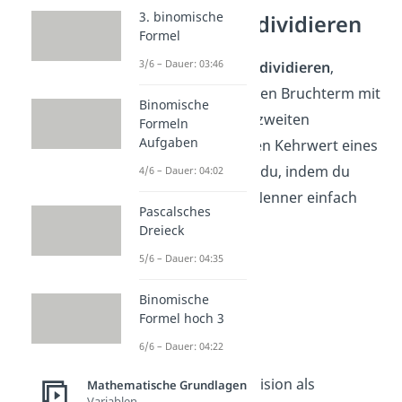
3. binomische
Bruchterme dividieren
Formel
3/6 – Dauer: 03:46
Um Bruchterme zu
dividieren
,
nimmst du den ersten Bruchterm mit
Binomische
dem
Kehrwert
des zweiten
Formeln
Aufgaben
Bruchterms mal. Den Kehrwert eines
Bruchterms bildest du, indem du
4/6 – Dauer: 04:02
seinen Zähler und Nenner einfach
Pascalsches
vertauscht
.
Dreieck
5/6 – Dauer: 04:35
Beispiel:
Binomische
Formel hoch 3
6/6 – Dauer: 04:22
Schreibe die Division als
Mathematische Grundlagen
Variablen