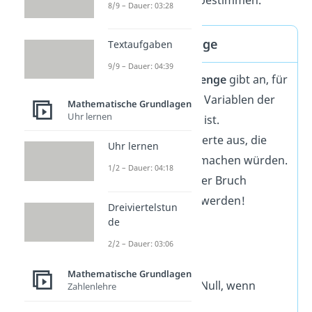
8/9 – Dauer: 03:28
Definitionsmenge
Textaufgaben
9/9 – Dauer: 04:39
Die
Definitionsmenge
gibt an, für
welche Werte der Variablen der
Mathematische Grundlagen
Uhr lernen
Bruchterm
gültig
ist.
Sie schließt alle Werte aus, die
Uhr lernen
den
Nenner null
machen würden.
1/2 – Dauer: 04:18
Dadurch würde der Bruch
nämlich ungültig werden!
Dreiviertelstun
Beispiel
:
de
2/2 – Dauer: 03:06
Mathematische Grundlagen
Der Nenner wird Null, wenn
Zahlenlehre
x – 2 = 0 | +2