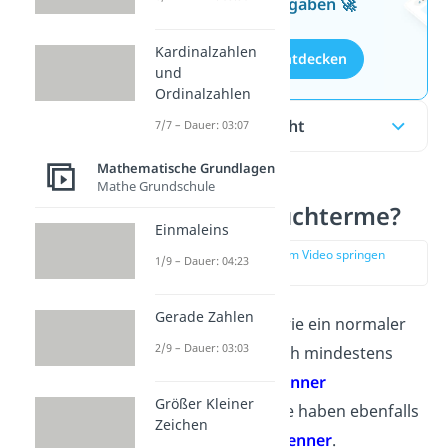
kostenlosen Aufgaben 🚀
Kardinalzahlen
Aufgaben entdecken
und
Ordinalzahlen
Inhaltsübersicht
7/7 – Dauer: 03:07
Mathematische Grundlagen
Mathe Grundschule
Was sind Bruchterme?
Einmaleins
zur Stelle im Video springen
1/9 – Dauer: 04:23
(00:12)
Gerade Zahlen
Ein
Bruchterm
ist wie ein normaler
2/9 – Dauer: 03:03
Bruch,
der zusätzlich mindestens
eine
Variable
im
Nenner
Größer Kleiner
enthält. Bruchterme haben ebenfalls
Zeichen
einen
Zähler
und
Nenner
.