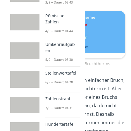
3/9 – Dauer: 03:43
Römische
Zahlen
4/9 – Dauer: 04:44
Umkehraufgab
en
5/9 – Dauer: 03:30
Beispiel eines Bruchtherms
Stellenwerttafel
Zum Beispiel ist
ein einfacher Bruch,
6/9 – Dauer: 04:28
während
ein Bruchterm ist. Aber
Achtung, der Nenner eines Bruchs
Zahlenstrahl
darf
niemals null
sein, da du nicht
7/9 – Dauer: 04:31
durch null teilen kannst. Deshalb
musst du bei Bruchtermen immer die
Hundertertafel
Definitionsmenge
bestimmen.