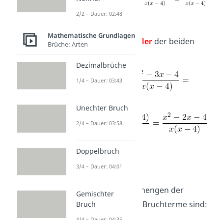
2/2 – Dauer: 02:48
Mathematische Grundlagen
Addiere
die
Zähler
der beiden
Brüche: Arten
Bruchterme.
Dezimalbrüche
1/4 – Dauer: 03:43
Unechter Bruch
2/4 – Dauer: 03:58
Doppelbruch
3/4 – Dauer: 04:01
Definitionsmenge:
Die Definitionsmengen der
Gemischter
ursprünglichen Bruchterme sind:
Bruch
4/4 – Dauer: 04:35