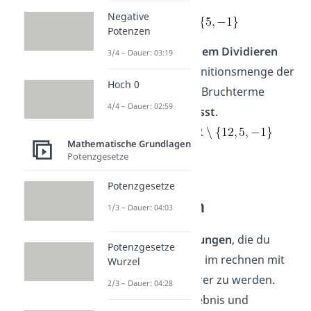
​
Negative
mit D =
Potenzen
Wichtig:
Nach dem Dividieren
3/4 – Dauer: 03:19
werden die Definitionsmenge der
Hoch 0
ursprünglichen Bruchterme
4/4 – Dauer: 02:59
zusammengefasst
.
Sie wird zu D =
Mathematische Grundlagen
Potenzgesetze
Übungen zu
Potenzgesetze
Bruchtermen
1/3 – Dauer: 04:03
Hier sind einige
Übungen
, die du
Potenzgesetze
machen kannst, um im rechnen mit
Wurzel
Bruchtermen sicherer zu werden.
2/3 – Dauer: 04:28
Gib jeweils das Ergebnis und