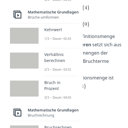
mit D =
Mathematische Grundlagen
Brüche umformen
mit D =
Kehrwert
Wichtig:
Die Definitionsmenge
1/3 – Dauer: 02:43
nach dem Addieren
setzt sich aus
den Definitionsmengen der
Verhältnis
berechnen
ursprünglichen Bruchterme
zusammen
.
2/3 – Dauer: 03:52
Die neue Definitionsmenge ist
Bruch in
also D =
Prozent
3/3 – Dauer: 04:03
Mathematische Grundlagen
Bruchrechnung
Bruchrechnen