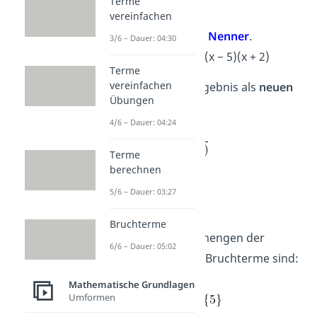
Terme
10
⋅
x
=
10
x
vereinfachen
Multipliziere die
Nenner
.
3/6 – Dauer: 04:30
(x − 5)
⋅
(x + 2)
= (x − 5)(x + 2)
Terme
vereinfachen
Schreibe das Ergebnis als
neuen
Übungen
Bruch
.
4/6 – Dauer: 04:24
Terme
berechnen
5/6 – Dauer: 03:27
Definitionsmenge:
Bruchterme
Die Definitionsmengen der
6/6 – Dauer: 05:02
ursprünglichen Bruchterme sind:
Mathematische Grundlagen
Umformen
mit D =