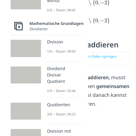
Minus
​​
mit
D =
6/6 – Dauer: 04:42
mit
D =
Mathematische Grundlagen
Dividieren
Division
Bruchterme addieren
1/6 – Dauer: 04:05
zur Stelle im Video springen
(02:37)
Dividend
Divisor
Um Bruchterme zu
addieren
, musst
Quotient
du sie zuerst auf einen
gemeinsamen
2/6 – Dauer: 02:46
Nenner
bringen. Erst danach kannst
du die
Zähler
addieren.
Quotienten
3/6 – Dauer: 04:23
Beispiel:
Division mit