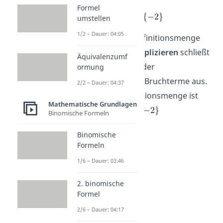
Formel
mit D =
umstellen
1/2 – Dauer: 04:05
Wichtig:
Die Definitionsmenge
nach dem Multiplizieren
schließt
Äquivalenzumf
alle
Nullstellen der
ormung
ursprünglichen Bruchterme aus.
2/2 – Dauer: 04:37
Die neue Definitionsmenge ist
Mathematische Grundlagen
also D =
Binomische Formeln
Binomische
Formeln
1/6 – Dauer: 03:46
2. binomische
Formel
2/6 – Dauer: 04:17