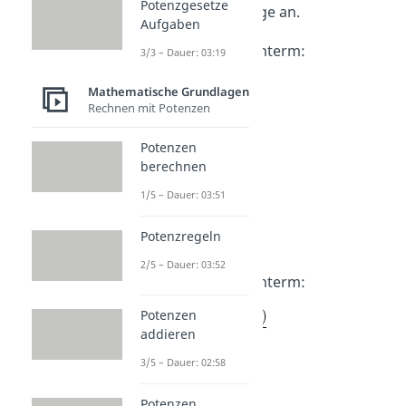
Potenzgesetze
die Definitionsmenge an.
Aufgaben
Kürze
den Bruchterm:
3/3 – Dauer: 03:19
Mathematische Grundlagen
Rechnen mit Potenzen
Potenzen
Lösung:
berechnen
1/5 – Dauer: 03:51
D =
Potenzregeln
2/5 – Dauer: 03:52
Kürze
den Bruchterm:
Potenzen
addieren
3/5 – Dauer: 02:58
Lösung:
Potenzen