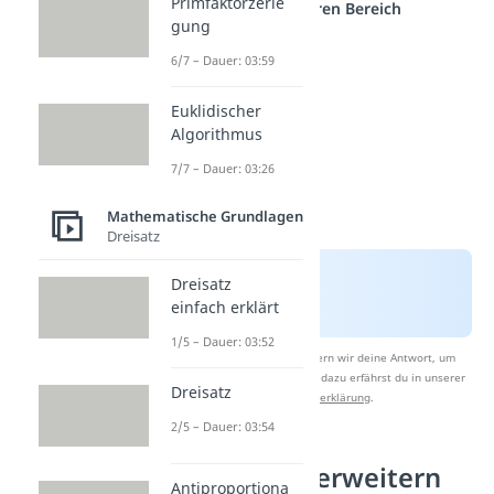
Primfaktorzerle
einem anderen Bereich
gung
6/7 – Dauer: 03:59
Euklidischer
Algorithmus
7/7 – Dauer: 03:26
Mathematische Grundlagen
Dreisatz
Dreisatz
einfach erklärt
1/5 – Dauer: 03:52
Nach Beantwortung speichern wir deine Antwort, um
Studyflix zu verbessern. Mehr dazu erfährst du in unserer
Dreisatz
Datenschutzerklärung
.
2/5 – Dauer: 03:54
Bruchterme erweitern
Antiproportiona