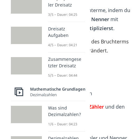
ler Dreisatz
Du erweiterst Bruchterme, indem du
3/5 – Dauer: 04:25
den
Zähler
und den
Nenner
mit
derselben Zahl multiplizierst
.
Dreisatz
Aufgaben
Übrigens:
Der
Wert
des Bruchterms
4/5 – Dauer: 04:21
wird dabei
nicht
verändert.
Zusammengese
Beispiel:
tzter Dreisatz
5/5 – Dauer: 04:44
Mathematische Grundlagen
mit
(x – 1)
erweitern
Dezimalzahlen
Schaue dir den
Zähler
und den
Was sind
Dezimalzahlen?
Nenner
an.
2
und
(
x + 1)
1/6 – Dauer: 04:23
Multipliziere Zähler und Nenner
Dezimalzahlen