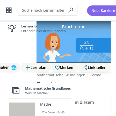
Suche
Neu: Karriere
Lernen lohnt sich!
Entdecke hier deine Chancen.
gaben
Lernplan
Merken
Link teilen
NEU
Mathematische Grundlagen
Terme
Bruchterme
Mathematische Grundlagen
Was ist Mathe?
Wichtige Inhalte in diesem
Mathe
Video
1/7 – Dauer: 04:40