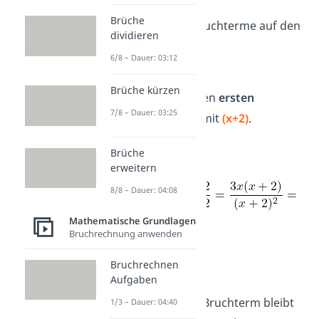
Brüche
Bringe beide Bruchterme auf den
dividieren
Hauptnenner
6/8 – Dauer: 03:12
2
(x + 2)
Brüche kürzen
Erweitere den
ersten
7/8 – Dauer: 03:25
Bruchterm mit
(x+2)
.
Brüche
erweitern
8/8 – Dauer: 04:08
Mathematische Grundlagen
Bruchrechnung anwenden
Bruchrechnen
Aufgaben
Der
zweite
Bruchterm bleibt
1/3 – Dauer: 04:40