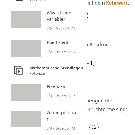
Multiplikation
mit dem
Kehrwert
.
Was ist eine
Variable?
1/2 – Dauer: 04:02
Koeffizient
Vereinfache den Ausdruck.
2/2 – Dauer: 02:05
Mathematische Grundlagen
Potenzen
​
Potenzen
Definitionsmenge:
1/4 – Dauer: 03:52
Die Definitionsmengen der
ursprünglichen Bruchterme sind:
Zehnerpotenze
n
mit D =
2/4 – Dauer: 04:43