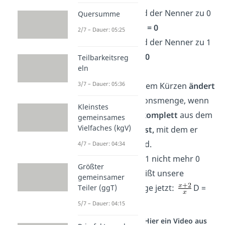
Wenn
x
=
0
, wird der Nenner zu
0
Quersumme
⋅ (0 – 1) = 0 ⋅ (-1)
= 0
2/7 – Dauer: 05:25
Wenn
x = 1
, wird der Nenner zu 1
⋅ (1 – 1) = 1 ⋅ 0
= 0
Teilbarkeitsreg
eln
3/7 – Dauer: 05:36
Wichtig:
Nach dem Kürzen
ändert
sich die Definitionsmenge, wenn
Kleinstes
du einen Term
komplett
aus dem
gemeinsames
Vielfaches (kgV)
Nenner
entfernst,
mit dem er
eigentlich 0
wird.
4/7 – Dauer: 04:34
Hier
kann x mit 1 nicht mehr 0
Größter
werden, also heißt unsere
gemeinsamer
Definitionsmenge jetzt:
D =
Teiler (ggT)
5/7 – Dauer: 04:15
Studyflix vernetzt: Hier ein Video aus