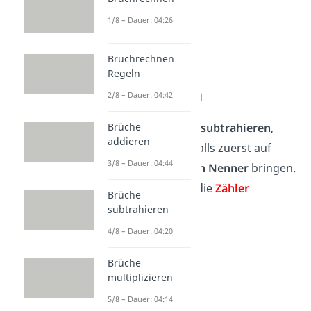
1/8 – Dauer: 04:26
Bruchrechnen
Bruchterme
Regeln
subtrahieren
2/8 – Dauer: 04:42
Um Bruchterme zu
subtrahieren
,
Brüche
addieren
musst du sie ebenfalls zuerst auf
3/8 – Dauer: 04:44
einen
gemeinsamen Nenner
bringen.
Danach kannst du die
Zähler
Brüche
subtrahieren.
subtrahieren
4/8 – Dauer: 04:20
Beispiel:
Brüche
multiplizieren
5/8 – Dauer: 04:14