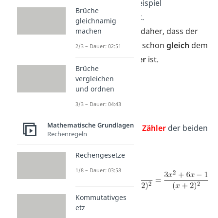
in diesem Beispiel
Brüche
unverändert.
gleichnamig
Das kommt daher, dass der
machen
Nenner hier schon
gleich
dem
2/3 – Dauer: 02:51
Hauptnenner
ist.
Brüche
vergleichen
und ordnen
3/3 – Dauer: 04:43
Mathematische Grundlagen
Subtrahiere
die
Zähler
der beiden
Rechenregeln
Bruchterme.
Rechengesetze
1/8 – Dauer: 03:58
Kommutativges
etz