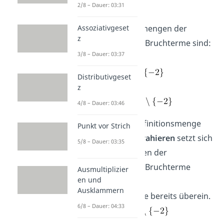
2/8 – Dauer: 03:31
Definitionsmenge:
Die Definitionsmengen der
Assoziativgeset
z
ursprünglichen Bruchterme sind:
3/8 – Dauer: 03:37
mit D =
Distributivgeset
z
mit D =
4/8 – Dauer: 03:46
Wichtig:
Die Definitionsmenge
Punkt vor Strich
nach dem Subtrahieren
setzt sich
5/8 – Dauer: 03:35
wieder aus denen der
ursprünglichen Bruchterme
Ausmultiplizier
en und
zusammen
.
Ausklammern
Hier stimmen sie bereits überein.
6/8 – Dauer: 04:33
D bleibt also