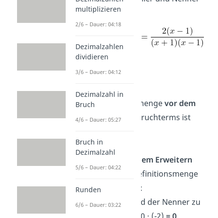
multiplizieren
mit
(
x
–
1
)
.
2/6 – Dauer: 04:18
Dezimalzahlen
dividieren
3/6 – Dauer: 04:12
Definitionsmenge:
Dezimalzahl in
Die Definitionsmenge
vor
dem
Bruch
Erweitern
des
Bruchterms ist
4/6 – Dauer: 05:27
D =
Bruch in
Dezimalzahl
Wichtig:
Nach dem Erweitern
5/6 – Dauer: 04:22
musst du die Definitionsmenge
neu bestimmen:
Runden
Wenn
x = -1
, wird der Nenner zu
6/6 – Dauer: 03:22
(-1 + 1)(-1 – 1) = 0 ⋅ (-2)
= 0