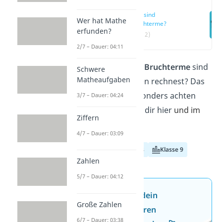
Was sind
Wer hat Mathe
Bruchterme?
erfunden?
(00:12)
2/7 – Dauer: 04:11
Du fragst dich, was
Bruchterme
sind
Schwere
Matheaufgaben
und wie du mit ihnen rechnest? Das
und worauf du besonders achten
3/7 – Dauer: 04:24
musst, erklären wir dir hier
und im
Ziffern
Video
!
4/7 – Dauer: 03:09
Klasse 7
Klasse 8
Klasse 9
Zahlen
5/7 – Dauer: 04:12
Jetzt neu: Teste dein
Große Zahlen
Wissen mit unseren
6/7 – Dauer: 03:38