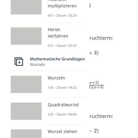
multiplizieren
D =
4/5 – Dauer: 03:24
Heron
Verfahren
Erweitere
den Bruchterm:
5/5 – Dauer: 02:53
Mathematische Grundlagen
Wurzeln
Lösung:
Wurzeln
1/8 – Dauer: 04:22
D =
Quadratwurzel
2/8 – Dauer: 04:04
Erweitere
den Bruchterm:
Wurzel ziehen