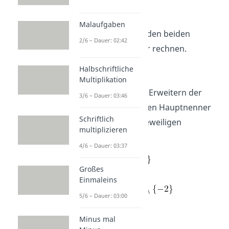
Malaufgaben
Jetzt kannst du mit den beiden
2/6 – Dauer: 02:42
Bruchtermen weiter rechnen.​
Halbschriftliche
Definitionsmenge:
Multiplikation
Wichtig:
Durch das Erweitern der
3/6 – Dauer: 03:46
Bruchterme auf einen Hauptnenner
Schriftlich
verschmelzen
die jeweiligen
multiplizieren
Definitionsmengen.
4/6 – Dauer: 03:37
mit
D =
Großes
Einmaleins
mit
D =
5/6 – Dauer: 03:00
werden zu
Minus mal