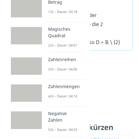
Betrag
x = 2 ist.
1/6 – Dauer: 03:18
Du musst also in der
Definitionsmenge die 2
Magisches
ausschließen.
Quadrat
Das schreibst du so
D =
\
{2
}
2/6 – Dauer: 04:01
Zahlenreihen
3/6 – Dauer: 04:06
Zahlenmengen
4/6 – Dauer: 04:10
Negative
Zahlen
Bruchterme kürzen
5/6 – Dauer: 04:55