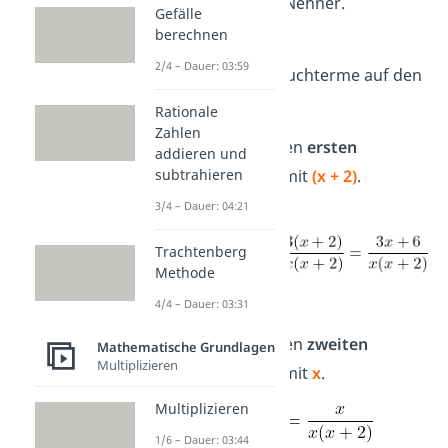
verschiedenen Nenner.
Gefälle
x
⋅
(x + 2)
berechnen
2/4 – Dauer: 03:59
Bringe beide Bruchterme auf den
Hauptnenner:
Rationale
Zahlen
Erweitere den
ersten
addieren und
Bruchterm mit
(x + 2)
.
subtrahieren
3/4 – Dauer: 04:21
Trachtenberg
Methode
4/4 – Dauer: 03:31
Erweitere den
zweiten
Mathematische Grundlagen
Multiplizieren
Bruchterm mit
x
.
Multiplizieren
1/6 – Dauer: 03:44