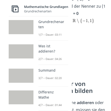
Wenn
x = 1
, wird der Nenner zu
(1
Mathematische Grundlagen
Grundrechenarten
+ 1)(1 – 1) = 2 ⋅ 0
= 0
Also ist jetzt D =
Grundrechenar
ten
1/7 – Dauer: 03:11
Was ist
addieren?
2/7 – Dauer: 04:26
Summand
3/7 – Dauer: 02:20
Hauptnenner von
Bruchtermen bilden
Differenz
Mathe
Damit du Bruchterme
addieren
oder
4/7 – Dauer: 01:44
subtrahieren
kannst, müssen sie den