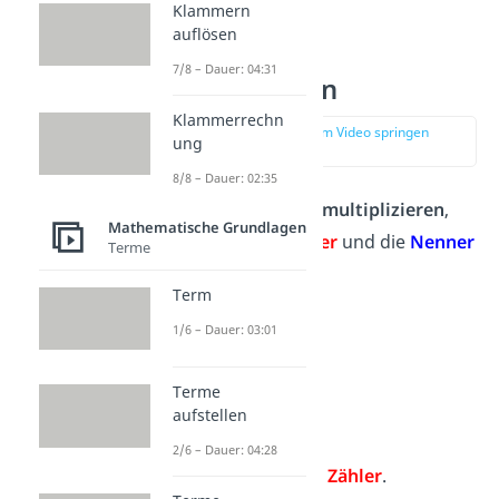
Klammern
auflösen
Bruchterme
7/8 – Dauer: 04:31
multiplizieren
Klammerrechn
zur Stelle im Video springen
ung
(03:37)
8/8 – Dauer: 02:35
Um Bruchterme zu
multiplizieren
,
Mathematische Grundlagen
nimmst du die
Zähler
und die
Nenner
Terme
mal.
Term
Beispiel:
1/6 – Dauer: 03:01
Terme
aufstellen
2/6 – Dauer: 04:28
Multipliziere die
Zähler
.