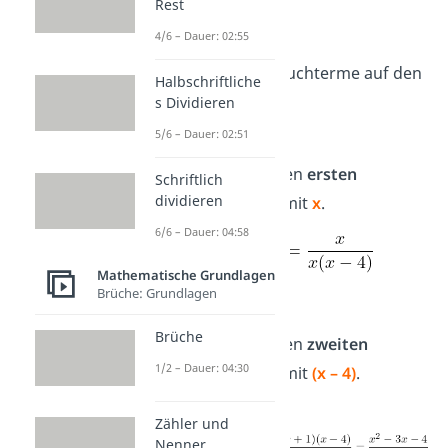
Rest
4/6 – Dauer: 02:55
Bringe beide Bruchterme auf den
Halbschriftliche
Hauptnenner
s Dividieren
x
⋅
(x−4)
5/6 – Dauer: 02:51
Erweitere den
ersten
Schriftlich
dividieren
Bruchterm mit
x
.
6/6 – Dauer: 04:58
Mathematische Grundlagen
Brüche: Grundlagen
Brüche
Erweitere den
zweiten
1/2 – Dauer: 04:30
Bruchterm mit
(x – 4)
.
Zähler und
Nenner