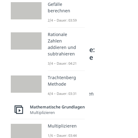
Gefälle
berechnen
2/4 – Dauer: 03:59
Rationale
Zahlen
addieren und
Weitere Inhalte:
subtrahieren
Mathematische
Grundlagen
3/4 – Dauer: 04:21
Brüche umformen
Trachtenberg
Kehrwert
Methode
Dauer: 02:43
Verhältnis berechnen
4/4 – Dauer: 03:31
Dauer: 03:52
Bruch in Prozent
Mathematische Grundlagen
Multiplizieren
Dauer: 04:03
Multiplizieren
1/6 – Dauer: 03:44