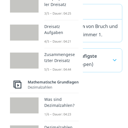
ler Dreisatz
Merke
3/5 – Dauer: 04:25
Die
Multiplikation
von Bruch und
Dreisatz
Aufgaben
Kehrbruch ergibt immer 1.
4/5 – Dauer: 04:21
Zusammengese
Kehrwert — häufigste
tzter Dreisatz
Fragen
(ausklappen)
5/5 – Dauer: 04:44
Mathematische Grundlagen
Dezimalzahlen
Was sind
Dezimalzahlen?
1/6 – Dauer: 04:23
Dezimalzahlen