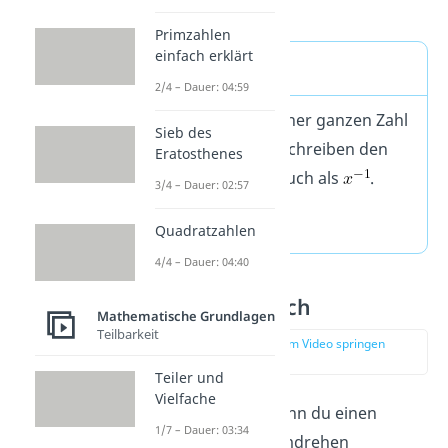
Primzahlen
einfach erklärt
Merke
2/4 – Dauer: 04:59
Der Kehrbruch einer ganzen Zahl
Sieb des
ist
. Experten schreiben den
Eratosthenes
Kehrwert von
auch als
.
3/4 – Dauer: 02:57
Quadratzahlen
4/4 – Dauer: 04:40
Negativer Bruch
Mathematische Grundlagen
Teilbarkeit
zur Stelle im Video springen
(01:14)
Teiler und
Vielfache
Was machst du, wenn du einen
1/7 – Dauer: 03:34
negativen Bruch umdrehen