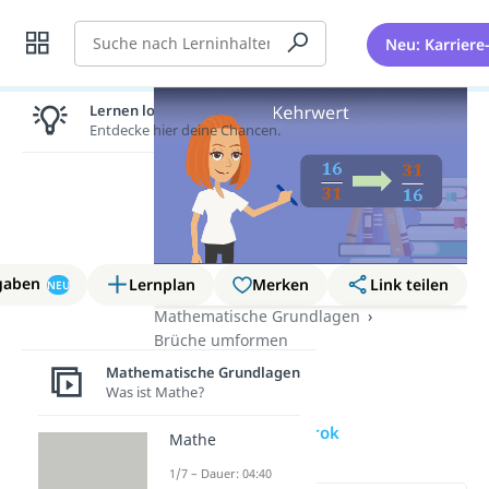
Suche
Neu: Karriere
Lernen lohnt sich!
Entdecke hier deine Chancen.
gaben
Lernplan
Merken
Link teilen
NEU
Mathematische Grundlagen
Brüche umformen
Kehrwert
Mathematische Grundlagen
Was ist Mathe?
Kehrwert
Reziprok
Mathe
1/7 – Dauer: 04:40