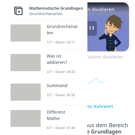
Mathematische Grundlagen
Grundrechenarten
Grundrechenar
ten
1/7 – Dauer: 03:11
Was ist
Zum Video: Dezimalzahlen dividieren
addieren?
2/7 – Dauer: 04:26
Summand
3/7 – Dauer: 02:20
zur Videoseite: Kehrwert
Differenz
Mathe
Beliebte Inhalte aus dem Bereich
4/7 – Dauer: 01:44
Mathematische Grundlagen