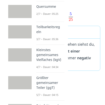
möchtest?
Quersumme
2/7 – Dauer: 05:25
Teilbarkeitsreg
Merke
eln
3/7 – Dauer: 05:36
Beim Bruch umdrehen siehst du,
Kleinstes
dass der
Kehrwert einer
gemeinsames
negativen Zahl
immer
negativ
Vielfaches (kgV)
ist.
4/7 – Dauer: 04:34
Größter
gemeinsamer
Teiler (ggT)
5/7 – Dauer: 04:15