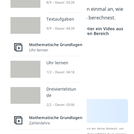
8/9 – Dauer: 03:28
Schauen wir uns nun einmal an, wie
du einen Kehrbruch berechnest.
Textaufgaben
Studyflix vernetzt: Hier ein Video aus
9/9 – Dauer: 04:39
einem anderen Bereich
Mathematische Grundlagen
Uhr lernen
Uhr lernen
1/2 – Dauer: 04:18
Dreiviertelstun
de
2/2 – Dauer: 03:06
Mathematische Grundlagen
Zahlenlehre
Nach Beantwortung speichern wir deine Antwort, um
Studyflix zu verbessern. Mehr dazu erfährst du in unserer