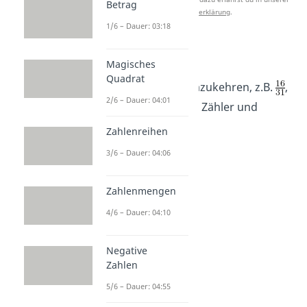
Betrag
Datenschutzerklärung
.
1/6 – Dauer: 03:18
Bruch
Magisches
Quadrat
Um einen Bruch umzukehren, z.B.
,
2/6 – Dauer: 04:01
tauschst du einfach Zähler und
Nenner aus.
Zahlenreihen
3/6 – Dauer: 04:06
Zahlenmengen
4/6 – Dauer: 04:10
Negative
Zahlen
5/6 – Dauer: 04:55