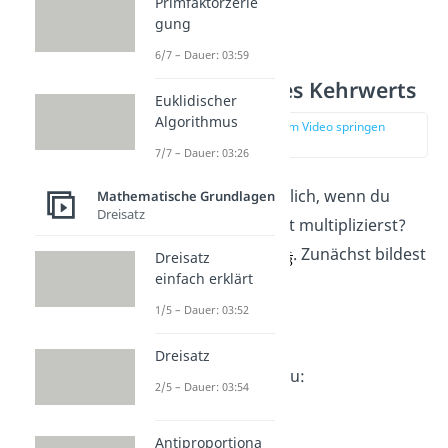
Primfaktorzerle
gung
6/7 – Dauer: 03:59
Eigenschaft des Kehrwerts
Euklidischer
Algorithmus
zur Stelle im Video springen
(02:02)
7/7 – Dauer: 03:26
Was passiert eigentlich, wenn du
Mathematische Grundlagen
Dreisatz
Bruch und Kehrwert multiplizierst?
Du hast den Bruch
. Zunächst bildest
Dreisatz
einfach erklärt
du den Kehrbruch.
1/5 – Dauer: 03:52
Dreisatz
Nun multiplizierst du:
2/5 – Dauer: 03:54
Antiproportiona