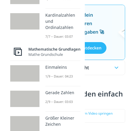
Jetzt neu: Teste dein
Kardinalzahlen
und
Wissen mit unseren
Ordinalzahlen
kostenlosen Aufgaben 🚀
7/7 – Dauer: 03:07
Aufgaben entdecken
Mathematische Grundlagen
Mathe Grundschule
Inhaltsübersicht
Einmaleins
1/9 – Dauer: 04:23
Kehrwert bilden einfach
Gerade Zahlen
erklärt
2/9 – Dauer: 03:03
zur Stelle im Video springen
Größer Kleiner
(00:14)
Zeichen