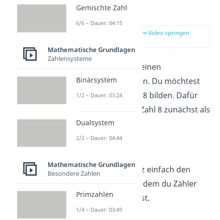
Gemischte Zahl
Ganze Zahl
6/6 – Dauer: 04:15
zur Stelle im Video springen
(00:38)
Mathematische Grundlagen
Zahlensysteme
Sehen wir uns nun einen
Binärsystem
schwierigeren Fall an. Du möchtest
den Kehrbruch von 8 bilden. Dafür
1/2 – Dauer: 03:24
schreibst du deine Zahl 8 zunächst als
Dualsystem
Bruch.
2/2 – Dauer: 04:44
Mathematische Grundlagen
Jetzt kannst du ganz einfach den
Besondere Zahlen
Bruch umkehren, indem du Zähler
Primzahlen
und Nenner tauschst.
1/4 – Dauer: 03:49