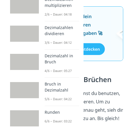
multiplizieren
2/6 – Dauer: 04:18
Jetzt neu: Teste dein
Wissen mit unseren
Dezimalzahlen
kostenlosen Aufgaben 🚀
dividieren
3/6 – Dauer: 04:12
Aufgaben entdecken
Dezimalzahl in
Bruch
4/6 – Dauer: 05:27
Division von Brüchen
Bruch in
Dezimalzahl
Den Kehrbruch kannst du benutzen,
5/6 – Dauer: 04:22
um Brüche zu dividieren. Um zu
erfahren, wie das genau geht, sieh dir
Runden
unseren
Beitrag
dazu an. Bis gleich!
6/6 – Dauer: 03:22