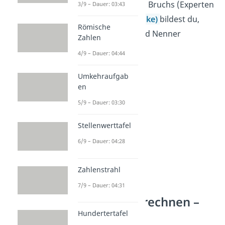
Den Kehrwert eines Bruchs (Experten
3/9 – Dauer: 03:43
sagen auch
Reziproke)
bildest du,
Römische
indem du Zähler und Nenner
Zahlen
vertauschst.
4/9 – Dauer: 04:44
Umkehraufgab
en
5/9 – Dauer: 03:30
Stellenwerttafel
6/9 – Dauer: 04:28
Zahlenstrahl
7/9 – Dauer: 04:31
Kehrwert berechnen –
Beispiele
Hundertertafel