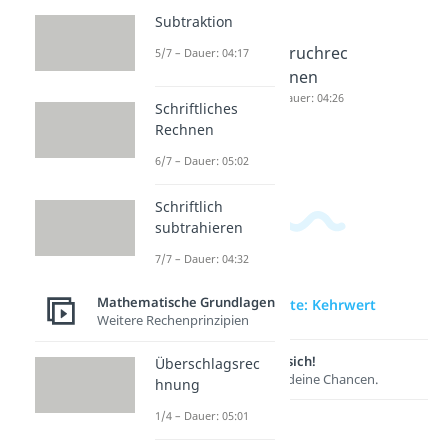
Subtraktion
Verhältni
Bruch in
Bruchrec
5/7 – Dauer: 04:17
s
Prozent
hnen
berechn
Dauer: 04:03
Dauer: 04:26
Schriftliches
en
Rechnen
Dauer: 03:52
6/7 – Dauer: 05:02
Schriftlich
subtrahieren
7/7 – Dauer: 04:32
Mathematische Grundlagen
zur Videoseite: Kehrwert
Weitere Rechenprinzipien
Lernen lohnt sich!
Überschlagsrec
Entdecke hier deine Chancen.
hnung
1/4 – Dauer: 05:01