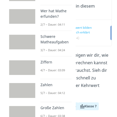
Wichtige Inhalte in diesem
Wer hat Mathe
Video
erfunden?
2/7 – Dauer: 04:11
Kehrwert bilden
einfach erklärt
Schwere
(00:14)
Matheaufgaben
3/7 – Dauer: 04:24
In diesem Beitrag zeigen wir dir, wie
Ziffern
du den Kehrwert berechnen kannst
und wofür du ihn brauchst. Sieh dir
4/7 – Dauer: 03:09
unser Video an, um schnell zu
Zahlen
erfahren, wie sich der Kehrwert
bilden lässt!
5/7 – Dauer: 04:12
Klasse 5
Klasse 6
Klasse 7
Große Zahlen
6/7 – Dauer: 03:38