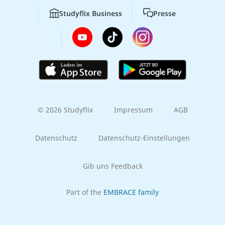
Studyflix Business
Presse
© 2026 Studyflix
Impressum
AGB
Datenschutz
Datenschutz-Einstellungen
Gib uns Feedback
Part of the
EMBRACE family