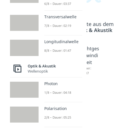
6/8 – Dauer: 03:37
Transversalwelle
Beliebte Inhalte aus dem
7/8 – Dauer: 02:19
Bereich
Optik & Akustik
Longitudinalwelle
Wellenz
Photoef
Lichtges
8/8 – Dauer: 01:47
ahl
fekt
chwindi
Dauer:
Dauer:
gkeit
Optik & Akustik
03:54
04:32
Dauer:
Wellenoptik
03:37
Photon
1/8 – Dauer: 04:18
Polarisation
2/8 – Dauer: 05:25