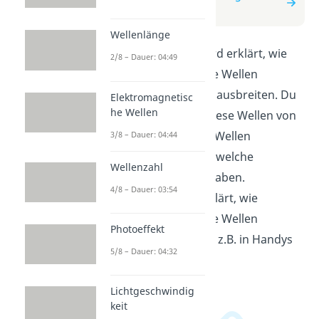
Wellen
Wellenlänge
In diesem Video wird erklärt, wie
2/8 – Dauer: 04:49
elektromagnetische Wellen
entstehen und sich ausbreiten. Du
Elektromagnetisc
he Wellen
erfährst, wie sich diese Wellen von
anderen Arten von Wellen
3/8 – Dauer: 04:44
unterscheiden und welche
Wellenzahl
Eigenschaften sie haben.
4/8 – Dauer: 03:54
Außerdem wird erklärt, wie
elektromagnetische Wellen
Photoeffekt
verwendet werden, z.B. in Handys
5/8 – Dauer: 04:32
oder Radiowellen.
Lichtgeschwindig
keit