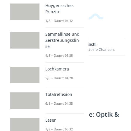
Huygenssches
Prinzip
3/8 – Dauer: 04:32
Sammellinse und
Zerstreuungsslin
Lernen lohnt sich!
se
Entdecke hier deine Chancen.
4/8 – Dauer: 05:35
Lochkamera
5/8 – Dauer: 04:20
Totalreflexion
6/8 – Dauer: 04:35
Weitere Inhalte: Optik &
Laser
Akustik
7/8 – Dauer: 05:32
Wellen Grundlagen