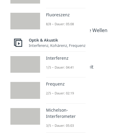
Wellen
Dauer: 04:52
Fluoreszenz
Wellenlänge
8/8 – Dauer: 05:08
Dauer: 04:49
Elektromagnetische Wellen
Dauer: 04:44
Optik & Akustik
Wellenzahl
Interferenz, Kohärenz, Frequenz
Dauer: 03:54
Photoeffekt
Interferenz
Dauer: 04:32
Lichtgeschwindigkeit
1/5 – Dauer: 04:41
Dauer: 03:37
Transversalwelle
Frequenz
Dauer: 02:19
Longitudinalwelle
2/5 – Dauer: 02:19
Dauer: 01:47
Michelson-
Interferometer
3/5 – Dauer: 05:03