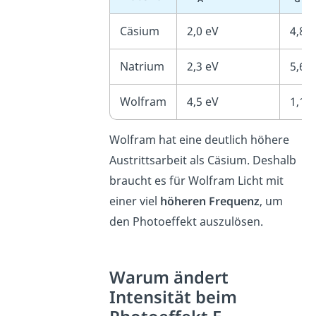
Cäsium
2,0 eV
4,8 ·
Natrium
2,3 eV
5,6 ·
Wolfram
4,5 eV
1,1 ·
Wolfram hat eine deutlich höhere
Austrittsarbeit als Cäsium. Deshalb
braucht es für Wolfram Licht mit
einer viel
höheren
Frequenz
, um
den Photoeffekt auszulösen.
Warum ändert
Intensität beim