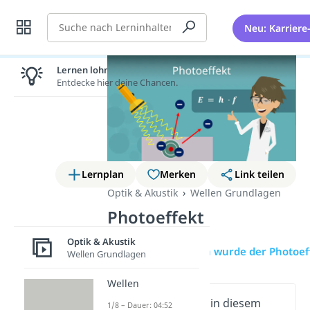
Suche
Neu: Karriere
Lernen lohnt sich!
Entdecke hier deine Chancen.
Lernplan
Merken
Link teilen
Optik & Akustik
Wellen Grundlagen
Photoeffekt
Optik & Akustik
Übersicht
Wann wurde der Photoef
Wellen Grundlagen
Wellen
Wichtige Inhalte in diesem
1/8 – Dauer: 04:52