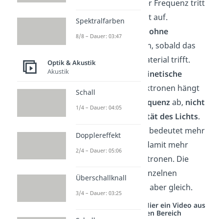
Unterhalb dieser Frequenz tritt
kein Photoeffekt auf.
Spektralfarben
Der Effekt setzt
ohne
8/8 – Dauer: 03:47
Verzögerung
ein, sobald das
Licht auf das Material trifft.
Optik & Akustik
Akustik
Die
maximale kinetische
Energie
der Elektronen hängt
Schall
nur von der
Frequenz
ab,
nicht
1/4 – Dauer: 04:05
von der
Intensität des Lichts
.
Mehr Intensität bedeutet mehr
Dopplereffekt
Photonen und damit mehr
2/4 – Dauer: 05:06
ausgelöste Elektronen. Die
Energie jedes einzelnen
Überschallknall
Elektrons bleibt aber gleich.
3/4 – Dauer: 03:25
Studyflix vernetzt: Hier ein Video aus
einem anderen Bereich