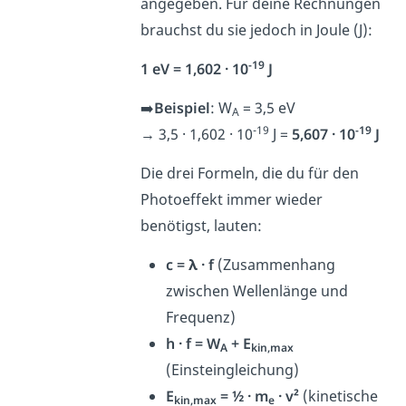
angegeben. Für deine Rechnungen
brauchst du sie jedoch in Joule (J):
-19
1 eV = 1,602 · 10
J
➡️
Beispiel
: W
= 3,5 eV
A
-19
-19
→ 3,5 · 1,602 · 10
J =
5,607 · 10
J
Die drei Formeln, die du für den
Photoeffekt immer wieder
benötigst, lauten:
c = λ · f
(Zusammenhang
zwischen Wellenlänge und
Frequenz)
h · f = W
+ E
A
kin,max
(Einsteingleichung)
E
= ½ · m
· v²
(kinetische
kin,max
e