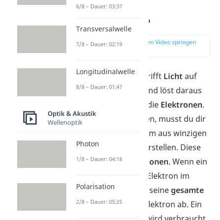
Was ist der
6/8 – Dauer: 03:37
Photoeffekt?
Transversalwelle
zur Stelle im Video springen
7/8 – Dauer: 02:19
(00:10)
Longitudinalwelle
Beim
Photoeffekt
trifft
Licht
auf
8/8 – Dauer: 01:47
eine
Metallplatte
und löst daraus
winzige Bausteine, die
Elektronen
.
Optik & Akustik
Um das zu verstehen, musst du dir
Wellenoptik
Licht wie einen Strom aus winzigen
Photon
Energie-Paketen vorstellen. Diese
1/8 – Dauer: 04:18
Pakete heißen
Photonen
. Wenn ein
Licht-Paket auf ein Elektron im
Polarisation
Metall trifft, gibt es seine
gesamte
2/8 – Dauer: 05:25
Energie
an dieses Elektron ab. Ein
Teil dieser Energie wird verbraucht,