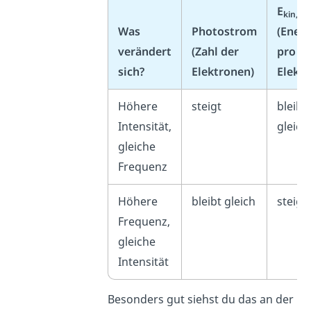
E
kin,m
Was
Photostrom
(Energ
verändert
(Zahl der
pro
sich?
Elektronen)
Elektr
Höhere
steigt
bleibt
Intensität,
gleich
gleiche
Frequenz
Höhere
bleibt gleich
steigt
Frequenz,
gleiche
Intensität
Besonders gut siehst du das an der