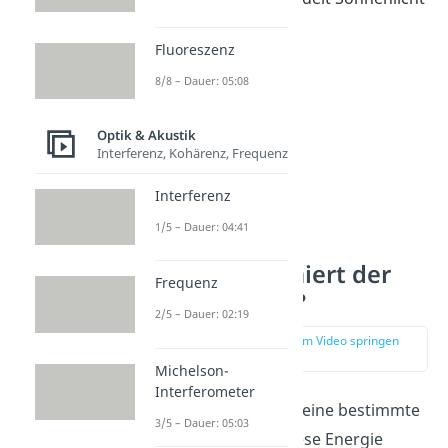
in Strom.
Fluoreszenz
8/8 – Dauer: 05:08
Optik & Akustik
Interferenz, Kohärenz, Frequenz
Interferenz
1/5 – Dauer: 04:41
Wie funktioniert der
Frequenz
Photoeffekt?
2/5 – Dauer: 02:19
zur Stelle im Video springen
(01:03)
Michelson-
Interferometer
Jedes
Photon
trägt eine bestimmte
3/5 – Dauer: 05:03
Menge
Energie
. Diese Energie