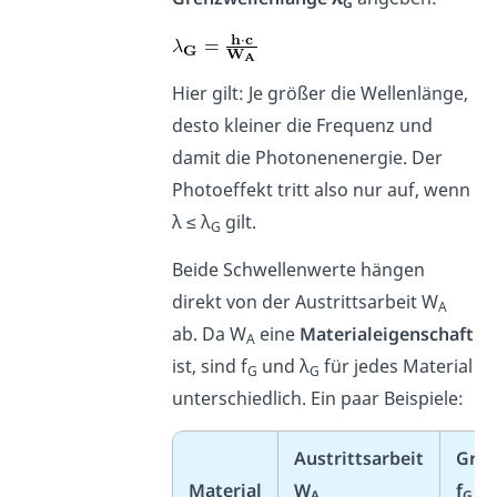
G
Hier gilt: Je größer die Wellenlänge,
desto kleiner die Frequenz und
damit die Photonenenergie. Der
Photoeffekt tritt also nur auf, wenn
λ ≤ λ
gilt.
G
Beide Schwellenwerte hängen
direkt von der Austrittsarbeit W
A
ab. Da W
eine
Materialeigenschaft
A
ist, sind f
und λ
für jedes Material
G
G
unterschiedlich. Ein paar Beispiele:
Austrittsarbeit
Gren
Material
W
f
A
G