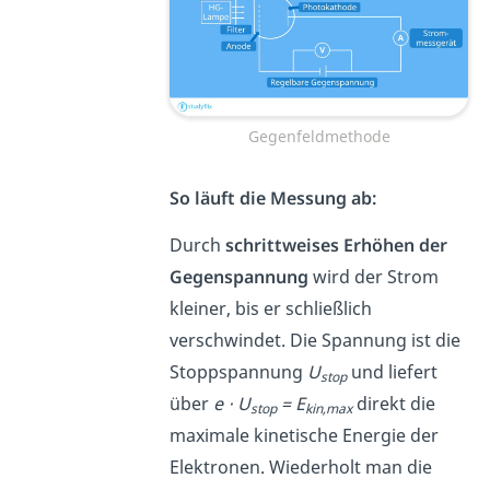
Gegenfeldmethode
So läuft die Messung ab:
Durch
schrittweises Erhöhen der
Gegenspannung
wird der Strom
kleiner, bis er schließlich
verschwindet. Die Spannung ist die
Stoppspannung
U
und liefert
stop
über
e
⋅ U
= E
direkt die
stop
kin,max
maximale kinetische Energie der
Elektronen. Wiederholt man die