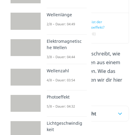
Video
Wellenlänge
Was ist der
2/8 – Dauer: 04:49
Photoeffekt?
(00:10)
Elektromagnetisc
he Wellen
Der
Photoeffekt
beschreibt, wie
3/8 – Dauer: 04:44
Photonen Elektronen aus einem
Wellenzahl
Material herauslösen. Wie das
genau abläuft, zeigen wir dir hier
4/8 – Dauer: 03:54
und im
Video.
Photoeffekt
5/8 – Dauer: 04:32
Inhaltsübersicht
Lichtgeschwindig
keit