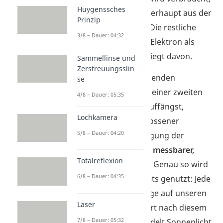
Huygenssches
um das Elektron überhaupt aus der
Prinzip
Platte loszureißen. Die restliche
3/8 – Dauer: 04:32
Energie nimmt das Elektron als
Schwung mit und fliegt davon.
Sammellinse und
Zerstreuungsslin
Wenn du diese fliegenden
se
Elektronen nun mit einer zweiten
4/8 – Dauer: 05:35
Platte gegenüber auffängst,
Lochkamera
entsteht ein geschlossener
5/8 – Dauer: 04:20
Kreislauf. Die Bewegung der
Elektronen ist dann
messbarer,
Totalreflexion
elektrischer Strom
. Genau so wird
6/8 – Dauer: 04:35
die Energie des Lichts genutzt: Jede
moderne Solaranlage auf unseren
Laser
Dächern funktioniert nach diesem
7/8 – Dauer: 05:32
Prinzip und verwandelt Sonnenlicht