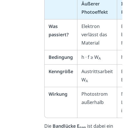
Äußerer
In
Photoeffekt
Ph
Was
Elektron
El
passiert?
verlässt das
ble
Material
Fe
Bedingung
h · f ≥ W
h ·
A
Kenngröße
Austrittsarbeit
Ba
W
E
A
ga
Wirkung
Photostrom
Me
außerhalb
Lei
im 
Die
Bandlücke E
ist dabei ein
gap