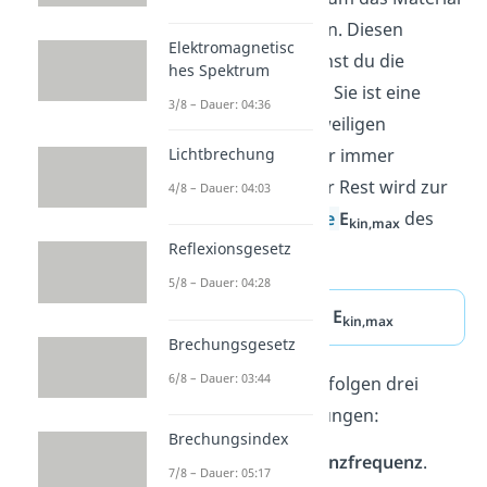
verlassen zu können. Diesen
Elektromagnetisc
Energiebetrag nennst du die
hes Spektrum
Austrittsarbeit W
. Sie ist eine
A
3/8 – Dauer: 04:36
Eigenschaft des jeweiligen
Lichtbrechung
Materials und daher immer
unterschiedlich. Der Rest wird zur
4/8 – Dauer: 04:03
kinetischen Energie
E
des
kin,max
Elektrons:
Reflexionsgesetz
5/8 – Dauer: 04:28
h · f = W
+ E
A
kin,max
Brechungsgesetz
6/8 – Dauer: 03:44
Aus diesem Modell folgen drei
wichtige Beobachtungen:
Brechungsindex
Es gibt eine
Grenzfrequenz
.
7/8 – Dauer: 05:17