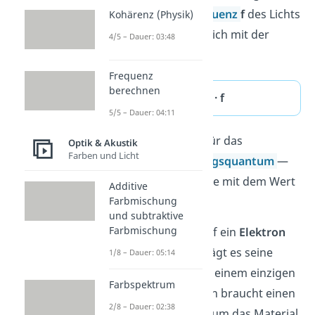
hängt von der
Frequenz
f
des Lichts
Kohärenz (Physik)
ab und berechnet sich mit der
4/5 – Dauer: 03:48
Formel
:
Frequenz
berechnen
E = h · f
5/5 – Dauer: 04:11
Das
h
steht dabei für das
Optik & Akustik
Farben und Licht
Plancksche Wirkungsquantum
—
eine Naturkonstante mit dem Wert
Additive
-34
Farbmischung
6,626 · 10
J·s
.
und subtraktive
Farbmischung
Trifft ein Photon auf ein
Elektron
im Material, überträgt es seine
1/8 – Dauer: 05:14
gesamte Energie in einem einzigen
Farbspektrum
Schritt. Das Elektron braucht einen
2/8 – Dauer: 02:38
Teil dieser Energie, um das Material