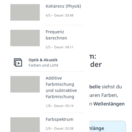
Kohärenz (Physik)
4/5 – Dauer: 03:48
Frequenz
berechnen
5/5 – Dauer: 04:11
Farbspektrum:
Optik & Akustik
Wellenlänge der
Farben und Licht
Farben
Additive
Farbmischung
In der folgenden
Tabelle
siehst du
und subtraktive
die einzelnen sichtbaren Farben,
Farbmischung
aufgeteilt nach ihren
Wellenlängen
1/8 – Dauer: 05:14
im Farbspektrum:
Farbspektrum
Farbe
Wellenlänge
2/8 – Dauer: 02:38