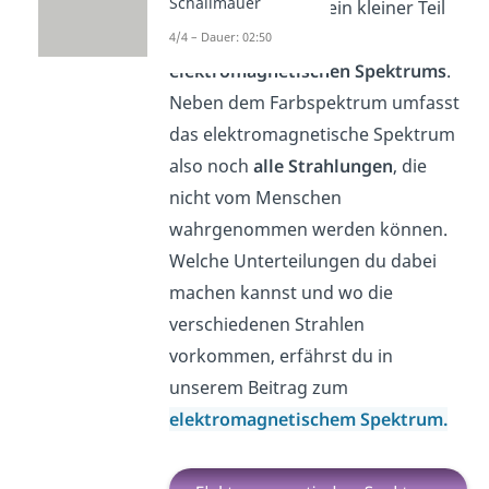
Schallmauer
Farbspektrum
nur ein kleiner Teil
des gesamten
4/4 – Dauer: 02:50
elektromagnetischen Spektrums
.
Neben dem Farbspektrum umfasst
das elektromagnetische Spektrum
also noch
alle Strahlungen
, die
nicht vom Menschen
wahrgenommen werden können.
Welche Unterteilungen du dabei
machen kannst und wo die
verschiedenen Strahlen
vorkommen, erfährst du in
unserem Beitrag zum
elektromagnetischem Spektrum.