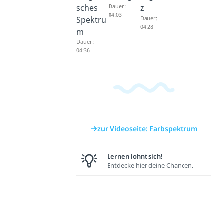
sches
Dauer:
z
04:03
Spektru
Dauer:
04:28
m
Dauer:
04:36
zur Videoseite: Farbspektrum
Lernen lohnt sich!
Entdecke hier deine Chancen.