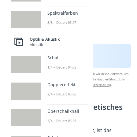
Spektralfarben
8/8 – Dauer: 03:47
Optik & Akustik
Akustik
Schall
1/4 – Dauer: 04:05
Nach Beantwortung speichern wir deine Antwort, um
Studyflix zu verbessern. Mehr dazu erfährst du in
Dopplereffekt
unserer
Datenschutzerklärung
.
2/4 – Dauer: 05:06
Elektromagnetisches
Überschallknall
Spektrum
3/4 – Dauer: 03:25
Wie bereits erwähnt, ist das