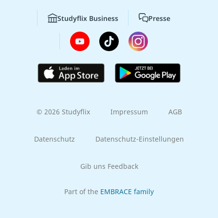
Studyflix Business
Presse
© 2026 Studyflix
Impressum
AGB
Datenschutz
Datenschutz-Einstellungen
Gib uns Feedback
Part of the
EMBRACE family