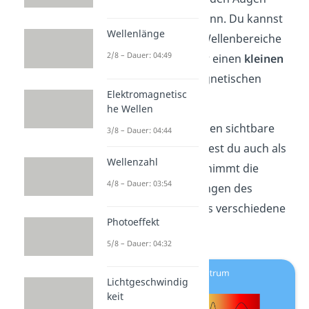
gesehen werden kann. Du kannst
Wellenlänge
nämlich nicht alle Wellenbereiche
2/8 – Dauer: 04:49
sehen, sondern nur einen
kleinen
Teil
des elektromagnetischen
Elektromagnetisc
Spektrums.
he Wellen
Die für den Menschen sichtbare
3/8 – Dauer: 04:44
Strahlung bezeichnest du auch als
Wellenzahl
Licht
. Dein Körper nimmt die
4/8 – Dauer: 03:54
einzelnen Wellenlängen des
sichtbaren Lichts als verschiedene
Photoeffekt
Farben wahr.
5/8 – Dauer: 04:32
Lichtgeschwindig
keit