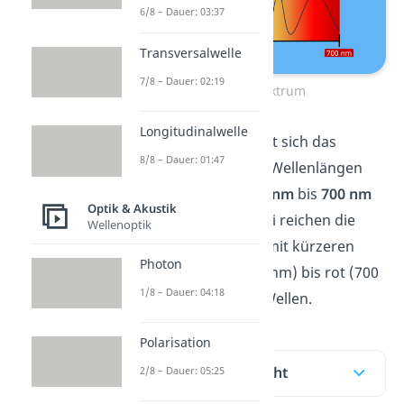
6/8 – Dauer: 03:37
Transversalwelle
7/8 – Dauer: 02:19
Farbspektrum
Longitudinalwelle
Insgesamt erstreckt sich das
8/8 – Dauer: 01:47
Farbspektrum von Wellenlängen
zwischen etwa
400 nm
bis
700 nm
Optik & Akustik
(Nanometer). Dabei reichen die
Wellenoptik
Farben von violett mit kürzeren
Photon
Wellenlängen (400 nm) bis rot (700
1/8 – Dauer: 04:18
nm) mit längeren Wellen.
Polarisation
Inhaltsübersicht
2/8 – Dauer: 05:25