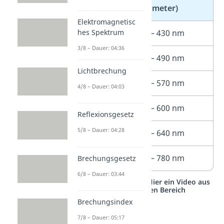
(Nanometer)
Elektromagnetisc
hes Spektrum
Violett
≈ 380 – 430 nm
3/8 – Dauer: 04:36
Blau
≈ 430 – 490 nm
Lichtbrechung
Grün
≈ 490 – 570 nm
4/8 – Dauer: 04:03
Gelb
≈ 570 – 600 nm
Reflexionsgesetz
5/8 – Dauer: 04:28
Orange
≈ 600 – 640 nm
Rot
≈ 640 – 780 nm
Brechungsgesetz
6/8 – Dauer: 03:44
Studyflix vernetzt: Hier ein Video aus
einem anderen Bereich
Brechungsindex
7/8 – Dauer: 05:17