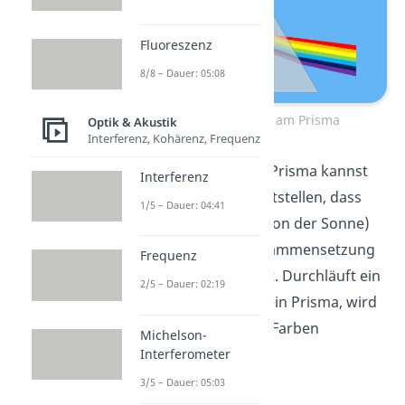
Fluoreszenz
8/8 – Dauer: 05:08
Farbspektrum am Prisma
Optik & Akustik
Interferenz, Kohärenz, Frequenz
Mit einem solchen Prisma kannst
Interferenz
du zum Beispiel feststellen, dass
1/5 – Dauer: 04:41
weißes Licht
(z.B. von der Sonne)
eigentlich eine Zusammensetzung
Frequenz
aus
allen Farben
ist. Durchläuft ein
2/5 – Dauer: 02:19
weißer Lichtstrahl ein Prisma, wird
er in die jeweiligen Farben
Michelson-
aufgeteilt.
Interferometer
3/5 – Dauer: 05:03