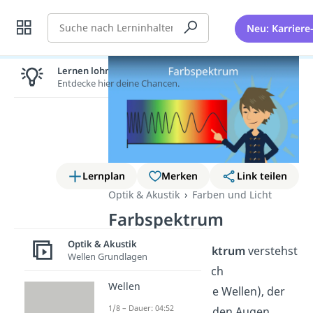
Suche
Neu: Karriere
Lernen lohnt sich!
Entdecke hier deine Chancen.
Lernplan
Merken
Link teilen
Optik & Akustik
Farben und Licht
Farbspektrum
Optik & Akustik
Unter dem
Farbspektrum
verstehst
Wellen Grundlagen
du den Wellenbereich
Wellen
(elektromagnetische Wellen), der
1/8 – Dauer: 04:52
vom Menschen mit den Augen