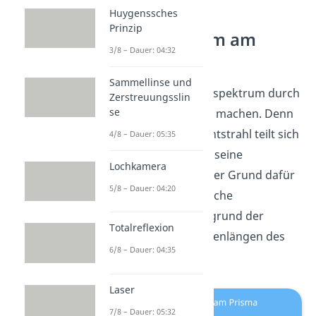
Huygenssches
Prinzip
Farbspektrum am
3/8 – Dauer: 04:32
Prisma
Sammellinse und
Du kannst das Farbspektrum durch
Zerstreuungsslin
se
ein
Prisma
sichtbar machen. Denn
ein einfallender Lichtstrahl teilt sich
4/8 – Dauer: 05:35
an einem Prisma in seine
Lochkamera
Bestandteile
auf. Der Grund dafür
5/8 – Dauer: 04:20
ist die unterschiedliche
Lichtbrechung
aufgrund der
Totalreflexion
verschiedenen Wellenlängen des
6/8 – Dauer: 04:35
Lichts (Dispersion).
Laser
7/8 – Dauer: 05:32