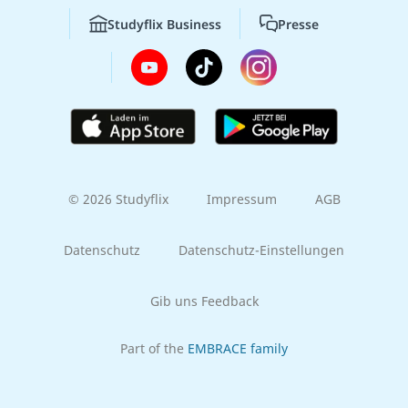
Studyflix Business
Presse
© 2026 Studyflix
Impressum
AGB
Datenschutz
Datenschutz-Einstellungen
Gib uns Feedback
Part of the
EMBRACE family