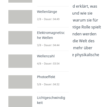
In diesem Video wird erklärt, was
Wellenlänge
die Schallmauer ist und wie sie
2/8 – Dauer: 04:49
entsteht. Du lernst, warum sie für
Flugzeuge eine wichtige Rolle spielt
Elektromagnetisc
und wie sie überwunden werden
he Wellen
kann. Tauche ein in die Welt des
3/8 – Dauer: 04:44
Schalls und erfahre mehr über
dieses faszinierende physikalische
Wellenzahl
Phänomen.
4/8 – Dauer: 03:54
Photoeffekt
5/8 – Dauer: 04:32
Lichtgeschwindig
keit