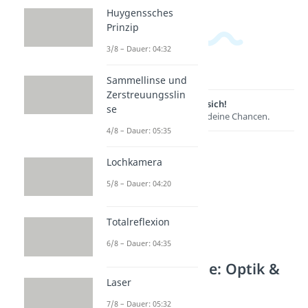
Huygenssches
Prinzip
3/8 – Dauer: 04:32
Sammellinse und
Zerstreuungsslin
Lernen lohnt sich!
se
Entdecke hier deine Chancen.
4/8 – Dauer: 05:35
Lochkamera
5/8 – Dauer: 04:20
Totalreflexion
6/8 – Dauer: 04:35
Weitere Inhalte: Optik &
Laser
Akustik
7/8 – Dauer: 05:32
Akustik