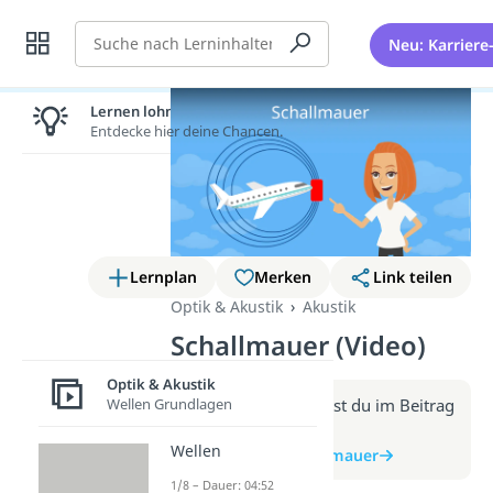
Suche
Neu: Karriere
Lernen lohnt sich!
Entdecke hier deine Chancen.
Lernplan
Merken
Link teilen
Optik & Akustik
Akustik
Schallmauer (Video)
Optik & Akustik
Wellen Grundlagen
Weitere Infos erhältst du im Beitrag
zum Video
Wellen
zum Beitrag: Schallmauer
1/8 – Dauer: 04:52