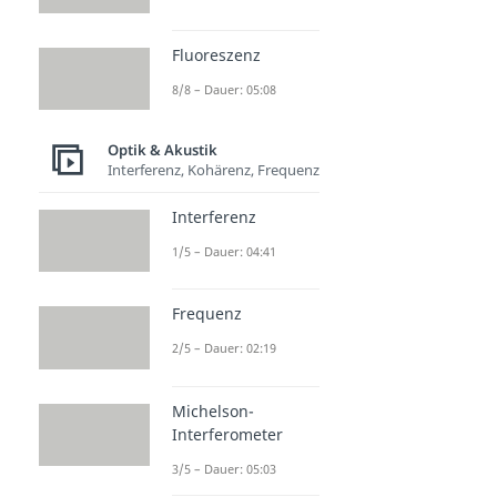
Schall
Dauer: 04:05
Fluoreszenz
Dopplereffekt
8/8 – Dauer: 05:08
Dauer: 05:06
Überschallknall
Dauer: 03:25
Optik & Akustik
Schallmauer
Interferenz, Kohärenz, Frequenz
Dauer: 02:50
Interferenz
1/5 – Dauer: 04:41
Frequenz
2/5 – Dauer: 02:19
Michelson-
Interferometer
3/5 – Dauer: 05:03