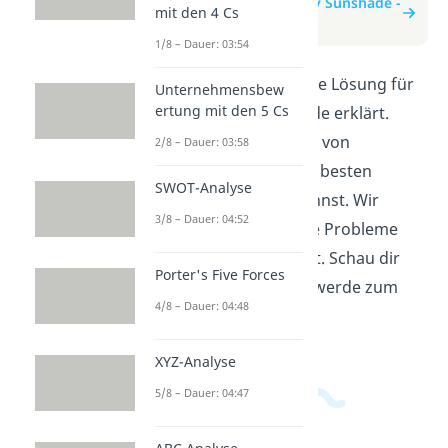
zum Beitrag: Case Study Sunshade -
mit den 4 Cs
Lösung
1/8 – Dauer: 03:54
In diesem Video wird die Lösung für
Unternehmensbew
ertung mit den 5 Cs
die Case Study Sunshade erklärt.
Erfahre, wie du mithilfe von
2/8 – Dauer: 03:58
einfachen Schritten die besten
SWOT-Analyse
Ergebnisse erzielen kannst. Wir
3/8 – Dauer: 04:52
zeigen dir, wie du deine Probleme
schnell und effektiv löst. Schau dir
Porter's Five Forces
das Video jetzt an und werde zum
4/8 – Dauer: 04:48
Sunshade-Experten!
XYZ-Analyse
5/8 – Dauer: 04:47