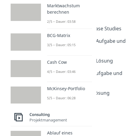
Case Study
Marktwachstum
Dauer: 04:15
berechnen
Typen von Case Studies
2/5 – Dauer: 03:58
Dauer: 05:04
Tipps zum Lösen von Case Studies
Dauer: 05:34
BCG-Matrix
Case Study Sunshade - Aufgabe und
3/5 – Dauer: 05:15
Analyse
Dauer: 04:42
Case Study Sunshade - Lösung
Cash Cow
Dauer: 09:16
4/5 – Dauer: 03:46
Case Study Cleanflix - Aufgabe und
Analyse
Dauer: 05:13
McKinsey-Portfolio
Case Study Cleanflix - Lösung
5/5 – Dauer: 06:28
Dauer: 08:39
Consulting
Projektmanagement
Ablauf eines