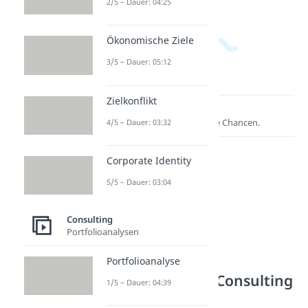
2/5 – Dauer: 04:25
Ökonomische Ziele
3/5 – Dauer: 05:12
Zielkonflikt
Lernen lohnt sich!
Entdecke hier deine Chancen.
4/5 – Dauer: 03:32
Corporate Identity
5/5 – Dauer: 03:04
Consulting
Portfolioanalysen
Portfolioanalyse
Weitere Inhalte: Consulting
1/5 – Dauer: 04:39
Consulting Case Studies