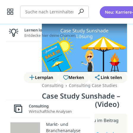
Suche
Neu: Karriere
Lernen lohnt sich!
Entdecke hier deine Chancen.
Lernplan
Merken
Link teilen
Consulting
Consulting Case Studies
Case Study Sunshade –
Lösungsansatz (Video)
Consulting
Wirtschaftliche Analysen
Weitere Infos erhältst du im Beitrag
Markt- und
zum Video
Branchenanalyse