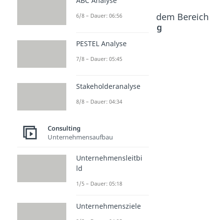
ABC Analyse
Beliebte Inhalte aus dem Bereich
6/8 – Dauer: 06:56
Consulting
PESTEL Analyse
Case
Case
7/8 – Dauer: 05:45
Study
Study
Cleanflix
Cleanflix
Stakeholderanalyse
-
- Lösung
8/8 – Dauer: 04:34
Aufgabe
Dauer: 08:39
und
Consulting
Analyse
Unternehmensaufbau
Dauer: 05:13
Unternehmensleitbi
ld
1/5 – Dauer: 05:18
Unternehmensziele