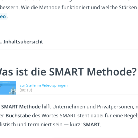
bessern. Wie die Methode funktioniert und welche Stärken 
deo
.
Inhaltsübersicht
as ist die SMART Methode?
zur Stelle im Video springen
(00:13)
e
SMART Methode
hilft Unternehmen und Privatpersonen, mö
der
Buchstabe
des Wortes SMART steht dabei für eine Regel: 
listisch und
t
erminiert sein — kurz:
SMART
.