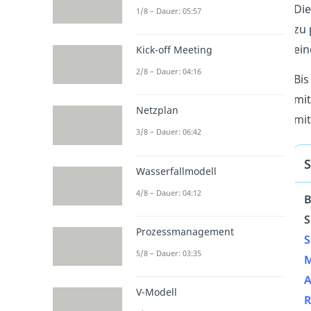
Di
1/8 – Dauer: 05:57
zu 
ei
Kick-off Meeting
2/8 – Dauer: 04:16
Bis
mit
Netzplan
mit
3/8 – Dauer: 06:42
S
Wasserfallmodell
4/8 – Dauer: 04:12
B
S
Prozessmanagement
S
5/8 – Dauer: 03:35
V-Modell
R