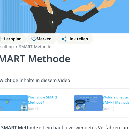
Lernplan
Merken
Link teilen
sulting
SMART-Methode
MART Methode
Wichtige Inhalte in diesem Video
Was ist die SMART
Wofür eignet sic
Methode?
SMART Method
(00:13)
(02:11)
e
SMART Methode
ist ein häufig verwendetes Verfahren, u