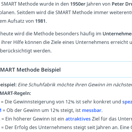
e SMART Methode wurde in den
1950er
Jahren von
Peter Dr
planen. Seitdem wird die SMART Methode immer weiterentw
nem Aufsatz von
1981
.
 heute wird die Methode besonders häufig im
Unternehme
 ihrer Hilfe können die Ziele eines Unternehmens erreicht u
berücksichtigt werden.
MART Methode Beispiel
eispiel:
Eine Schuhfabrik möchte ihren Gewinn im nächsten
MART-Regeln:
= Die Gewinnsteigerung von 12% ist sehr konkret und
spez
M
= Ob der Gewinn um 12% steigt, ist
messbar
.
A
= Ein höherer Gewinn ist ein
attraktives
Ziel für das Unte
= Der Erfolg des Unternehmens steigt seit Jahren an. Ein