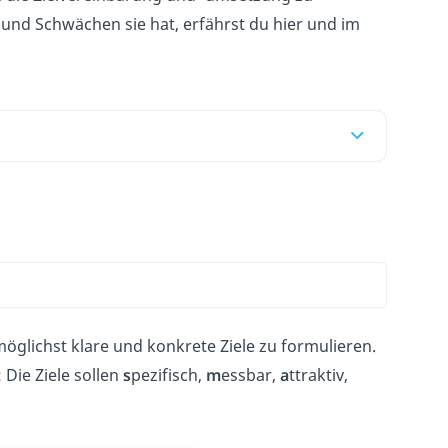
und Schwächen sie hat, erfährst du hier und im
glichst klare und konkrete Ziele zu formulieren.
Die Ziele sollen
s
pezifisch,
m
essbar,
a
ttraktiv,