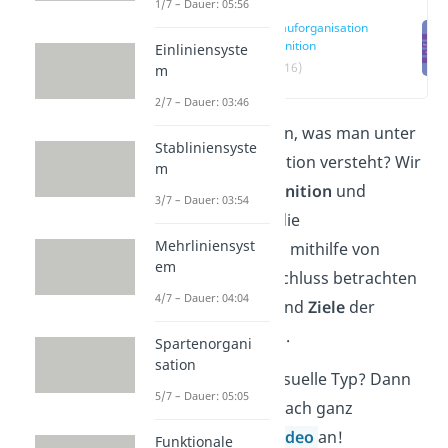
1/7 – Dauer: 05:56
Ablauforganisation
Definition
Einliniensyste
(00:16)
m
2/7 – Dauer: 03:46
Du möchtest wissen, was man unter
Stabliniensyste
der Ablauforganisation versteht? Wir
m
geben dir eine
Definition
und
3/7 – Dauer: 03:54
veranschaulichen die
Mehrliniensyst
Organisationsform mithilfe von
em
Beispielen
. Im Anschluss betrachten
4/7 – Dauer: 04:04
wir die
Aufgaben
und
Ziele
der
Ablauforganisation.
Spartenorgani
sation
Du bist eher der visuelle Typ? Dann
5/7 – Dauer: 05:05
schau dir doch einfach ganz
entspannt unser
Video
an!
Funktionale