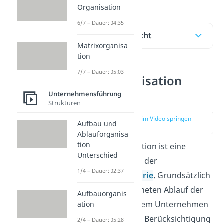
Organisation
6/7 – Dauer: 04:35
Inhaltsübersicht
Matrixorganisa
tion
7/7 – Dauer: 05:03
Ablauforganisation
Definition
Unternehmensführung
Strukturen
zur Stelle im Video springen
Aufbau und
(00:16)
Ablauforganisa
tion
Die Ablauforganisation ist eine
Unterschied
Organisationsform der
1/4 – Dauer: 02:37
Organisationstheorie
.
Grundsätzlich
gilt es einen geordneten Ablauf der
Aufbauorganis
Teilaufgaben in einem Unternehmen
ation
herzustellen. Unter Berücksichtigung
2/4 – Dauer: 05:28