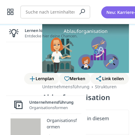
Suche
Neu: Karriere
Lernen lohnt sich!
Entdecke hier deine Chancen.
Lernplan
Merken
Link teilen
Unternehmensführung
Strukturen
Ablauforganisation
Unternehmensführung
Organisationsformen
Wichtige Inhalte in diesem
Organisationsf
Video
ormen