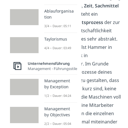
der Faktoren
Raum
,
Zeit
,
Sachmittel
Ablauforganisa
und
Personen
entsteht ein
tion
dynamischer Arbeitsprozess
der zur
3/4 – Dauer: 05:11
Steigerung der Wirtschaftlichkeit
führt. Das klingt alles sehr abstrakt.
Taylorismus
Stell dir vor, du stellst Hammer in
4/4 – Dauer: 03:49
einer kleinen Fabrik in
„Ablaufhausen“ her. Im Grunde
Unternehmensführung
Management - Führungsstile
versuchst du die Prozesse deines
Unternehmens so zu gestalten, dass
Management
by Exception
die Transportwege kurz sind, keine
1/2 – Dauer: 04:24
Zeit verloren geht, die Maschinen voll
ausgelastet und deine Mitarbeiter
Management
glücklich sind. Wenn die einzelnen
by Objectives
Arbeitsschritte optimal miteinander
2/2 – Dauer: 05:04