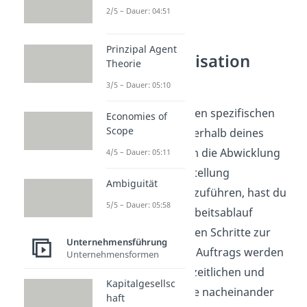
2/5 – Dauer: 04:51
Prinzipal Agent
Ablauforganisation
Theorie
Beispiel
3/5 – Dauer: 05:10
Die Grafik zeigt einen spezifischen
Economies of
Scope
Arbeitsprozess innerhalb deines
Unternehmens. Um die Abwicklung
4/5 – Dauer: 05:11
einer Hammer-Bestellung
Ambiguität
bestmöglich durchzuführen, hast du
5/5 – Dauer: 05:58
einen optimalen Arbeitsablauf
erstellt. Die einzelnen Schritte zur
Unternehmensführung
Abwicklung deines Auftrags werden
Unternehmensformen
entsprechend der zeitlichen und
Kapitalgesellsc
inhaltlichen Abfolge nacheinander
haft