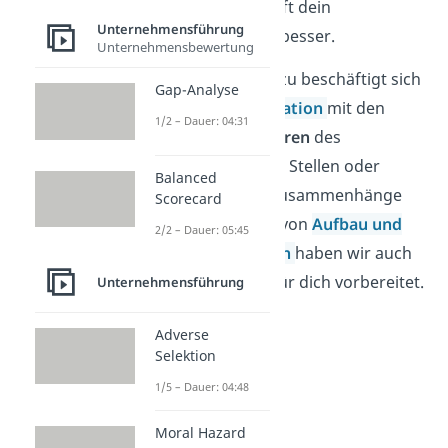
verknüpft sind, läuft dein
Unternehmensführung
Unternehmen viel besser.
Unternehmensbewertung
Im Gegensatz hierzu beschäftigt sich
Gap-Analyse
die
Aufbauorganisation
mit den
1/2 – Dauer: 04:31
statischen Strukturen
des
Unternehmens wie Stellen oder
Balanced
Abteilungen. D
ie Zusammenhänge
Scorecard
und Unterschiede von
Aufbau und
2/2 – Dauer: 05:45
Ablauforganisation
haben wir auch
nochmal separat für dich vorbereitet.
Unternehmensführung
Adverse
Selektion
1/5 – Dauer: 04:48
Moral Hazard