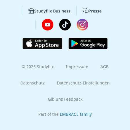
Studyflix Business
Presse
© 2026 Studyflix
Impressum
AGB
Datenschutz
Datenschutz-Einstellungen
Gib uns Feedback
Part of the
EMBRACE family