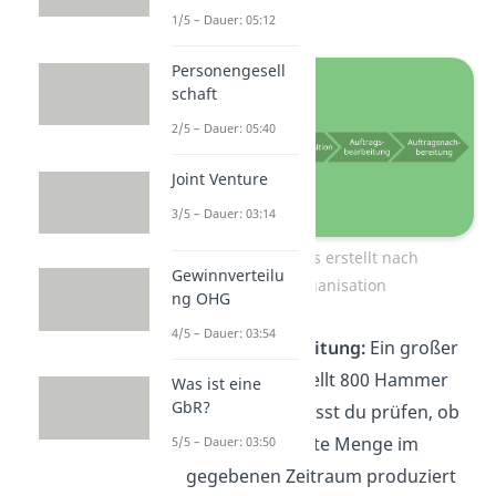
ausgeführt.
1/5 – Dauer: 05:12
Personengesell
schaft
2/5 – Dauer: 05:40
Joint Venture
3/5 – Dauer: 03:14
Arbeitsprozess erstellt nach
Gewinnverteilu
Ablauforganisation
ng OHG
4/5 – Dauer: 03:54
Anfragebearbeitung:
Ein großer
Baumarkt bestellt 800 Hammer
Was ist eine
GbR?
bei dir. Nun musst du prüfen, ob
die nachgefragte Menge im
5/5 – Dauer: 03:50
gegebenen Zeitraum produziert