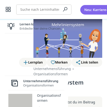
Suche
Neu: Karriere
Lernen lohnt sich!
Entdecke hier deine Chancen.
Lernplan
Merken
Link teilen
Unternehmensführung
Organisationsformen
Mehrliniensystem
Unternehmensführung
Organisationsformen
(Video)
Organisationsf
ormen
Weitere Infos erhältst du im Beitrag