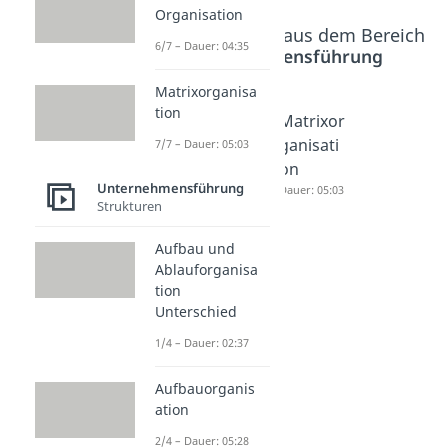
Organisation
Beliebte Inhalte aus dem Bereich
6/7 – Dauer: 04:35
Unternehmensführung
Matrixorganisa
tion
Sparten
Funktion
Matrixor
organisa
ale
ganisati
7/7 – Dauer: 05:03
tion
Organis
on
Unternehmensführung
Dauer: 05:05
ation
Dauer: 05:03
Strukturen
Dauer: 04:35
Aufbau und
Ablauforganisa
tion
Unterschied
1/4 – Dauer: 02:37
Aufbauorganis
ation
2/4 – Dauer: 05:28