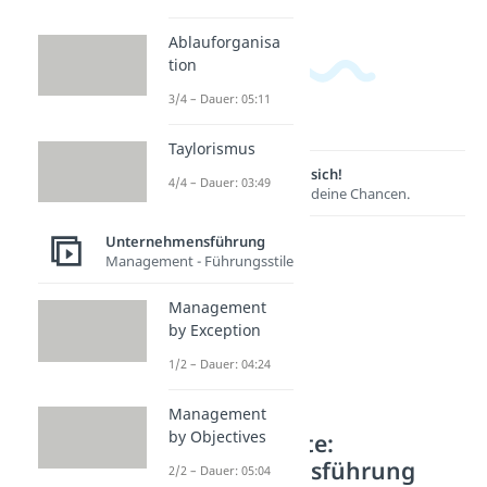
Ablauforganisa
tion
3/4 – Dauer: 05:11
Taylorismus
Lernen lohnt sich!
4/4 – Dauer: 03:49
Entdecke hier deine Chancen.
Unternehmensführung
Management - Führungsstile
Management
by Exception
1/2 – Dauer: 04:24
Management
by Objectives
Weitere Inhalte:
Unternehmensführung
2/2 – Dauer: 05:04