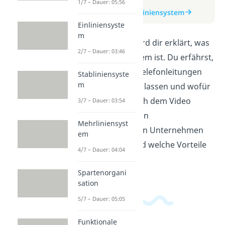
zum Video
1/7 – Dauer: 05:56
zum Beitrag: Mehrliniensystem
Einliniensyste
m
In diesem Video wird dir erklärt, was
2/7 – Dauer: 03:46
ein Mehrliniensystem ist. Du erfährst,
wie sich mehrere Telefonleitungen
Stabliniensyste
m
gleichzeitig nutzen lassen und wofür
das wichtig ist. Nach dem Video
3/7 – Dauer: 03:54
verstehst du, wie ein
Mehrliniensyst
Mehrliniensystem in Unternehmen
em
eingesetzt wird und welche Vorteile
4/7 – Dauer: 04:04
es bietet.
Spartenorgani
sation
5/7 – Dauer: 05:05
Funktionale