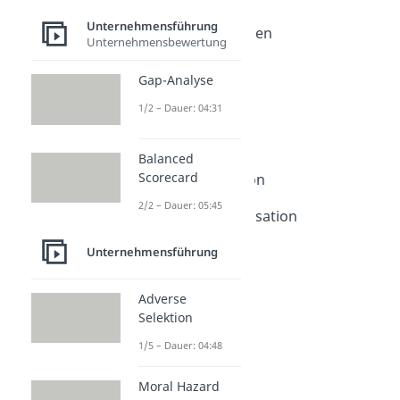
Organisationsformen
Unternehmensführung
Organisationsformen
Unternehmensbewertung
Dauer: 05:56
Einliniensystem
Gap-Analyse
Dauer: 03:46
Stabliniensystem
1/2 – Dauer: 04:31
Dauer: 03:54
Mehrliniensystem
Balanced
Dauer: 04:04
Scorecard
Spartenorganisation
Dauer: 05:05
2/2 – Dauer: 05:45
Funktionale Organisation
Dauer: 04:35
Matrixorganisation
Unternehmensführung
Dauer: 05:03
Adverse
Selektion
1/5 – Dauer: 04:48
Moral Hazard