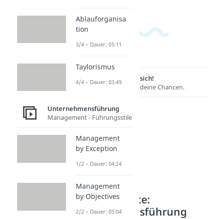
Ablauforganisa
tion
3/4 – Dauer: 05:11
Taylorismus
Lernen lohnt sich!
4/4 – Dauer: 03:49
Entdecke hier deine Chancen.
Unternehmensführung
Management - Führungsstile
Management
by Exception
1/2 – Dauer: 04:24
Management
by Objectives
Weitere Inhalte:
Unternehmensführung
2/2 – Dauer: 05:04