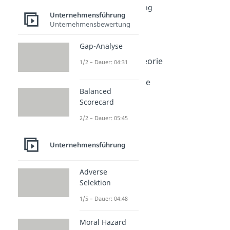
Unternehmensführung
Unternehmensführung
Adverse Selektion
Unternehmensbewertung
Dauer: 04:48
Moral Hazard
Gap-Analyse
Dauer: 04:51
Prinzipal Agent Theorie
1/2 – Dauer: 04:31
Dauer: 05:10
Economies of Scope
Balanced
Dauer: 05:11
Scorecard
Ambiguität
Dauer: 05:58
2/2 – Dauer: 05:45
Unternehmensführung
Adverse
Selektion
1/5 – Dauer: 04:48
Moral Hazard