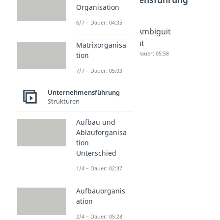
Organisation
6/7 – Dauer: 04:35
Prinzipal
Economi
Ambiguit
Agent
es of
ät
Matrixorganisa
Theorie
Scope
Dauer: 05:58
tion
Dauer: 05:10
Dauer: 05:11
7/7 – Dauer: 05:03
Unternehmensführung
Strukturen
Aufbau und
Ablauforganisa
tion
Unterschied
1/4 – Dauer: 02:37
Aufbauorganis
ation
2/4 – Dauer: 05:28