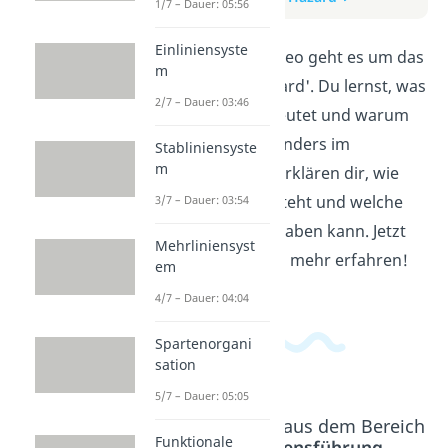
1/7 – Dauer: 05:56
Einliniensyste
In diesem Erklärvideo geht es um das
m
Thema 'Moral Hazard'. Du lernst, was
2/7 – Dauer: 03:46
Moral Hazard bedeutet und warum
es wichtig ist, besonders im
Stabliniensyste
m
Finanzwesen. Wir erklären dir, wie
Moral Hazard entsteht und welche
3/7 – Dauer: 03:54
Auswirkungen es haben kann. Jetzt
Mehrliniensyst
Video ansehen und mehr erfahren!
em
4/7 – Dauer: 04:04
Spartenorgani
sation
5/7 – Dauer: 05:05
Beliebte Inhalte aus dem Bereich
Funktionale
Unternehmensführung