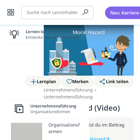
Suche
Neu: Karriere
Lernen lohnt sich!
Entdecke hier deine Chancen.
Lernplan
Merken
Link teilen
Unternehmensführung
Unternehmensführung
Moral Hazard (Video)
Unternehmensführung
Organisationsformen
Weitere Infos erhältst du im Beitrag
Organisationsf
ormen
zum Video
zum Beitrag: Moral Hazard