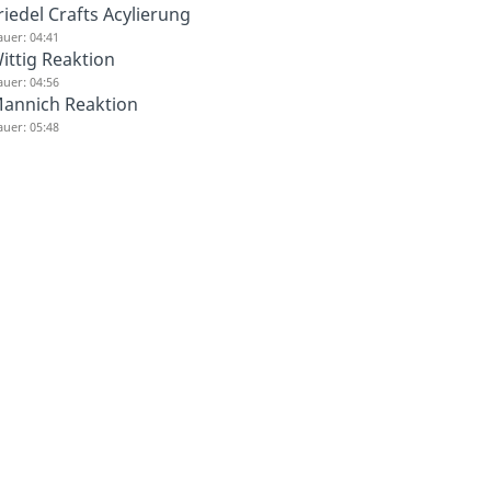
riedel Crafts Acylierung
uer: 04:41
ittig Reaktion
uer: 04:56
annich Reaktion
uer: 05:48