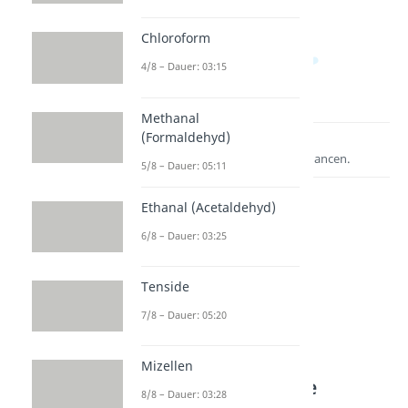
Chloroform
4/8 – Dauer: 03:15
Methanal
(Formaldehyd)
Lernen lohnt sich!
Entdecke hier deine Chancen.
5/8 – Dauer: 05:11
Ethanal (Acetaldehyd)
6/8 – Dauer: 03:25
Tenside
7/8 – Dauer: 05:20
Weitere Inhalte:
Mizellen
Organische Chemie
8/8 – Dauer: 03:28