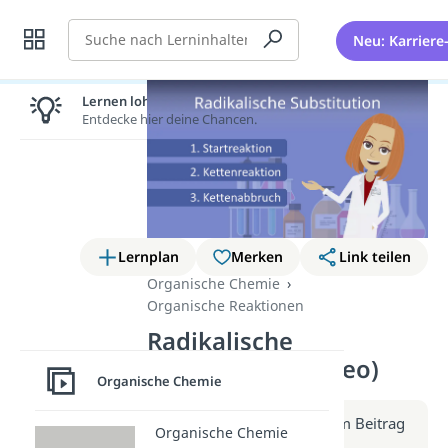
Suche
Neu: Karriere
Lernen lohnt sich!
Entdecke hier deine Chancen.
Lernplan
Merken
Link teilen
Organische Chemie
Organische Reaktionen
Radikalische
Substitution (Video)
Organische Chemie
Weitere Infos erhältst du im Beitrag
Organische Chemie
zum Video