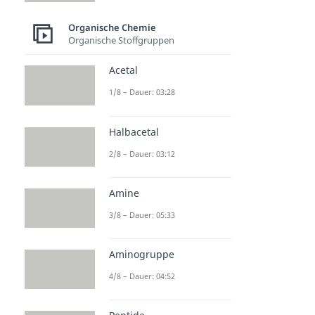
Organische Reaktionen
Veresterung
Organische Chemie
Dauer: 05:22
Organische Stoffgruppen
Verseifung
Dauer: 04:49
Acetal
Nucleophile Substitution
1/8 – Dauer: 03:28
Dauer: 05:32
Radikalische Substitution
Dauer: 05:27
Halbacetal
Elektrophile Addition
Dauer: 04:27
2/8 – Dauer: 03:12
Induktiver Effekt
Dauer: 04:56
Markovnikov Regel
Amine
Dauer: 04:10
3/8 – Dauer: 05:33
Eliminierung
Dauer: 04:58
Aminogruppe
4/8 – Dauer: 04:52