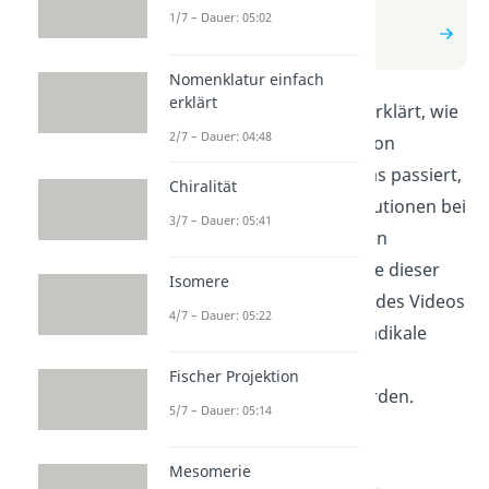
1/7 – Dauer: 05:02
zum Beitrag: Radikalische
Substitution
Nomenklatur einfach
erklärt
In diesem Video wird dir erklärt, wie
2/7 – Dauer: 04:48
die radikalische Substitution
funktioniert. Du lernst, was passiert,
Chiralität
wenn radikalische Substitutionen bei
3/7 – Dauer: 05:41
organischen Verbindungen
eingesetzt werden und wie dieser
Isomere
Prozess abläuft. Am Ende des Videos
4/7 – Dauer: 05:22
wirst du verstehen, wie Radikale
Moleküle in organischen
Fischer Projektion
Verbindungen ersetzt werden.
5/7 – Dauer: 05:14
Mesomerie