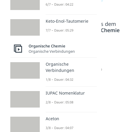
6/7 – Dauer: 04:22
Keto-Enol-Tautomerie
Beliebte Inhalte aus dem
Bereich
Organische Chemie
7/7 – Dauer: 05:29
Organische Chemie
Elektrop
Induktiv
Markov
Organische Verbindungen
hile
er Effekt
nikov
Addition
Dauer: 04:56
Regel
Organische
Dauer: 04:27
Dauer: 04:10
Verbindungen
1/8 – Dauer: 04:32
IUPAC Nomenklatur
2/8 – Dauer: 05:08
Aceton
3/8 – Dauer: 04:07