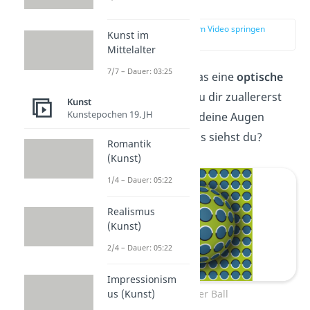
Täuschung?
zur Stelle im Video springen
Kunst im
(00:36)
Mittelalter
7/7 – Dauer: 03:25
Um zu verstehen was eine
optische
Täuschung
ist, schau dir zuallererst
Kunst
Kunstepochen 19. JH
dieses Bild an. Lass deine Augen
herumwandern. Was siehst du?
Romantik
(Kunst)
1/4 – Dauer: 05:22
Realismus
(Kunst)
2/4 – Dauer: 05:22
Impressionism
Rollender Ball
us (Kunst)