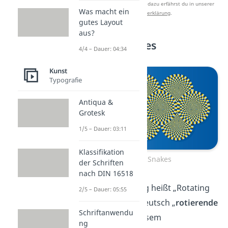
Studyflix zu verbessern. Mehr dazu erfährst du in unserer
Was macht ein
Datenschutzerklärung
.
gutes Layout
aus?
Rotating Snakes
4/4 – Dauer: 04:34
Kunst
Typografie
Antiqua &
Grotesk
1/5 – Dauer: 03:11
Klassifikation
Rotating Snakes
der Schriften
nach DIN 16518
Die obige Abbildung heißt „Rotating
2/5 – Dauer: 05:55
Snakes”, also auf deutsch „
rotierende
Schriftanwendu
Schlangen
”. Bei diesem
ng