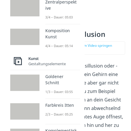
Zentralperspekt
ive
3/4 – Dauer: 05:03
Komposition
Bewegungsillusion
Kunst
zur Stelle im Video springen
4/4 – Dauer: 05:14
(01:26)
Kunst
Gestaltungselemente
Bei einer Bewegungsillusion oder -
täuschung nimmt dein Gehirn eine
Goldener
Bewegung
wahr, die aber gar nicht
Schnitt
stattfindet. Wenn du zum Beispiel
1/3 – Dauer: 03:55
deinen Daumen nah an dein Gesicht
Farbkreis Itten
heranführst und dann abwechselnd
2/3 – Dauer: 05:25
dein linkes und rechtes Auge öffnest,
scheint der Daumen hin und her zu
Komplementärk