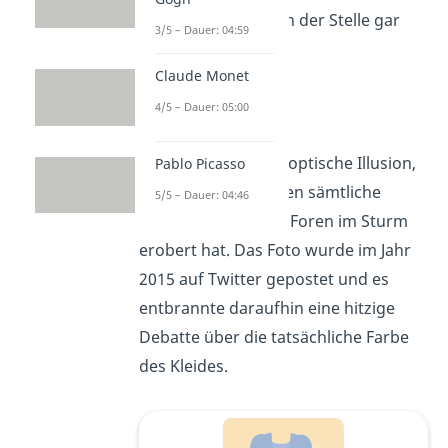
wahrnehmen, die an der Stelle gar
3/5 – Dauer: 04:59
nicht existieren.
Claude Monet
4/5 – Dauer: 05:00
Das Kleid
„
Das Kleid
“ ist eine optische Illusion,
Pablo Picasso
die vor einigen Jahren sämtliche
5/5 – Dauer: 04:46
soziale Medien und Foren im Sturm
erobert hat. Das Foto wurde im Jahr
2015 auf Twitter gepostet und es
entbrannte daraufhin eine hitzige
Debatte über die tatsächliche Farbe
des Kleides.