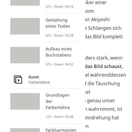
verblüffenden Klassiker einer
3/5 – Dauer: 04:16
Bewegungsillusion vom
Psychologieprofessor Akiyoshi
Gestaltung
eines Textes
Kitaoka scheinen die Schlangen sich
4/5 – Dauer: 05:38
zu drehen, obwohl das Bild komplett
statisch
ist.
Aufbau eines
Buchstabens
Der Effekt ist besonders stark, wenn
5/5 – Dauer: 04:52
du
nicht direkt auf das Bild schaust
,
sondern zum Beispiel währenddessen
Kunst
Farbenlehre
diesen Text liest und die Täuschung
aus dem Augenwinkel
Grundlagen
betrachtest. Warum genau unser
der
Farbenlehre
Gehirn eine Rotation wahrnimmt, ist
1/4 – Dauer: 02:48
unbekannt. Die Scheindrehung hat
jedoch etwas mit den
Farbharmonien