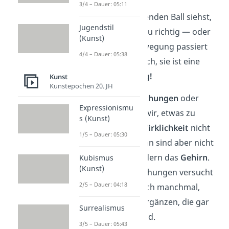
3/4 – Dauer: 05:11
Wenn du einen rollenden Ball siehst,
Jugendstil
dann liegst du genau richtig — oder
(Kunst)
doch nicht? Die Bewegung passiert
4/4 – Dauer: 05:38
nämlich nicht wirklich, sie ist eine
optische Täuschung!
Kunst
Kunstepochen 20. JH
Bei
optischen
Täuschungen
oder
Expressionismu
Illusionen glauben wir, etwas zu
s (Kunst)
sehen, was in der
Wirklichkeit
nicht
1/5 – Dauer: 05:30
stimmt. Schuld daran sind aber nicht
unsere
Augen
, sondern das
Gehirn
.
Kubismus
(Kunst)
Bei optischen Täuschungen versucht
2/5 – Dauer: 04:18
unser Gehirn nämlich manchmal,
Informationen zu ergänzen, die gar
Surrealismus
nicht vorhanden sind.
3/5 – Dauer: 05:43