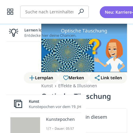
Suche
Neu: Karriere
Lernen lohnt sich!
Entdecke hier deine Chancen.
Lernplan
Merken
Link teilen
Kunst
Effekte & Illusionen
Optische Täuschung
Kunst
Kunstepochen vor dem 19. JH
Wichtige Inhalte in diesem
Kunstepochen
Video
1/7 – Dauer: 05:57