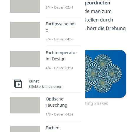
unterschiedlich angeordneten
2/4 – Dauer: 02:41
Farben
zu tun. Würde man zum
Beispiel die gelben Stellen durch
Farbpsychologi
mehr blau ersetzen, hört die Drehung
e
komplett auf.
3/4 – Dauer: 04:55
Farbtemperatur
im Design
4/4 – Dauer: 03:51
Kunst
Effekte & Illusionen
Optische
No more rotating Snakes
Täuschung
1/3 – Dauer: 04:39
Ziemlich spannend!
Farben