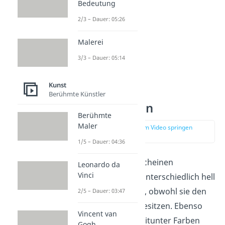
Bedeutung
2/3 – Dauer: 05:26
Malerei
3/3 – Dauer: 05:14
Kunst
Berühmte Künstler
Farbillusionen
Berühmte
Maler
zur Stelle im Video springen
(01:55)
1/5 – Dauer: 04:36
Bei Farbillusionen scheinen
Leonardo da
Vinci
manchmal Farben unterschiedlich hell
oder dunkel zu sein, obwohl sie den
2/5 – Dauer: 03:47
gleichen Farbton
besitzen. Ebenso
Vincent van
kann dein Gehirn mitunter Farben
Gogh