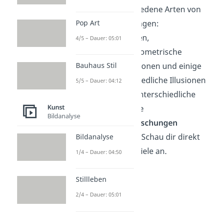
Es gibt viele verschiedene Arten von
Pop Art
optischen Täuschungen:
Bewegungsillusionen,
4/5 – Dauer: 05:01
Tiefenillusionen, geometrische
Illusionen, Farbillusionen und einige
Bauhaus Stil
mehr. Für unterschiedliche Illusionen
5/5 – Dauer: 04:12
gibt es aber auch unterschiedliche
Kunst
Erklärungen, wie die
Bildanalyse
Wahrnehmungstäuschungen
zustande kommen. Schau dir direkt
Bildanalyse
einige andere Beispiele an.
1/4 – Dauer: 04:50
Stillleben
2/4 – Dauer: 05:01