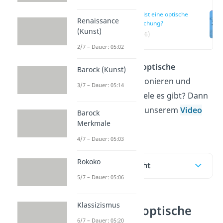
Was ist eine optische
Renaissance
Täuschung?
(Kunst)
(00:36)
2/7 – Dauer: 05:02
Du fragst dich, wie
optische
Barock (Kunst)
Täuschungen
funktionieren und
3/7 – Dauer: 05:14
welche tollen Beispiele es gibt? Dann
bist du hier und bei unserem
Video
Barock
Merkmale
genau richtig!
4/7 – Dauer: 05:03
Rokoko
Inhaltsübersicht
5/7 – Dauer: 05:06
Klassizismus
Was ist eine optische
6/7 – Dauer: 05:20