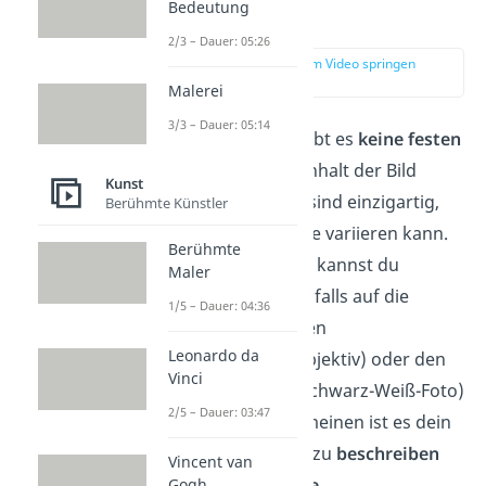
Bedeutung
Hauptteil
2/3 – Dauer: 05:26
zur Stelle im Video springen
(01:38)
Malerei
3/3 – Dauer: 05:14
Für den Hauptteil gibt es
keine festen
Vorgaben
für den Inhalt der Bild
Kunst
Analyse
.
Alle Bilder sind einzigartig,
Berühmte Künstler
wodurch die Analyse variieren kann.
Berühmte
Bei einer Fotografie kannst du
Maler
beispielsweise ebenfalls auf die
1/5 – Dauer: 04:36
Kameraeinstellungen
Leonardo da
(Belichtungszeit, Objektiv) oder den
Vinci
Modus (Farbfoto, Schwarz-Weiß-Foto)
2/5 – Dauer: 03:47
eingehen. Im Allgemeinen ist es dein
Ziel, das Bild genau zu
beschreiben
Vincent van
und die
Bildaussage
Gogh