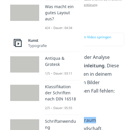
Datenschutzerklärung
.
Was macht ein
gutes Layout
aus?
Einleitung
4/4 – Dauer: 04:34
zur Stelle im Video springen
Kunst
(01:16)
Typografie
Zu Beginn deiner Bilder Analyse
Antiqua &
Grotesk
formulierst du die
Einleitung
. Diese
Informationen dürfen in deinem
1/5 – Dauer: 03:11
Einleitungssatz beim Bilder
Klassifikation
analysieren auf keinen Fall fehlen:
der Schriften
nach DIN 16518
Titel des Bildes
2/5 – Dauer: 05:55
Künstler
Entstehungszeitraum
Schriftanwendu
ng
Bildgattung
(Landschaft,