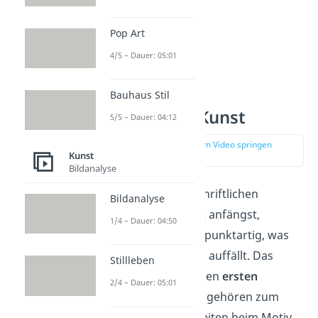
Pop Art
4/5 – Dauer: 05:01
Aufbau einer
Bauhaus Stil
Bildanalyse Kunst
5/5 – Dauer: 04:12
zur Stelle im Video springen
Kunst
(00:54)
Bildanalyse
Bevor du mit der schriftlichen
Bildanalyse
Bildanalyse in Kunst anfängst,
1/4 – Dauer: 04:50
notierst du dir stichpunktartig, was
dir beim Betrachten auffällt. Das
Stillleben
heißt, du hältst deinen
ersten
2/4 – Dauer: 05:01
Eindruck
fest. Dazu gehören zum
Beispiel Besonderheiten beim Motiv,