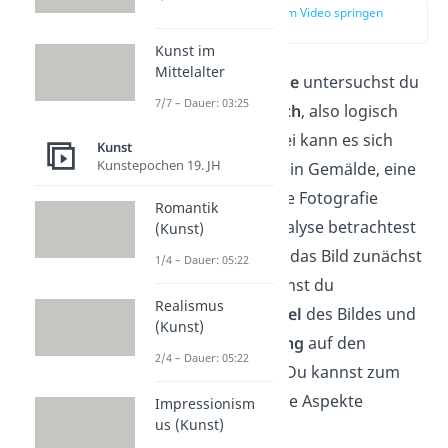
zur Stelle im Video springen
(00:14)
Kunst im
Mittelalter
Bei einer
Bildanalyse
untersuchst du
7/7 – Dauer: 03:25
ein Bild
systematisch
, also logisch
und geordnet. Dabei kann es sich
Kunst
Kunstepochen 19. JH
beispielsweise um ein Gemälde, eine
Zeichnung oder eine Fotografie
Romantik
handeln. Bei der Analyse betrachtest
(Kunst)
und beschreibst du das Bild zunächst
1/4 – Dauer: 05:22
genau. Danach nennst du
Realismus
gestalterische Mittel
des Bildes und
(Kunst)
arbeitest die
Wirkung
auf den
2/4 – Dauer: 05:22
Betrachter heraus. Du kannst zum
Beispiel auf folgende Aspekte
Impressionism
us (Kunst)
eingehen: