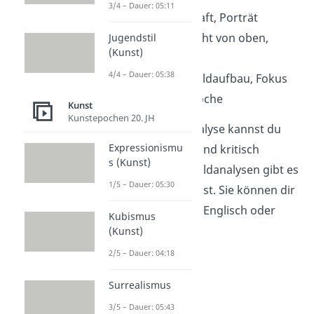
3/4 – Dauer: 05:11
Motiv:
Landschaft, Porträt
Perspektive:
Sicht von oben,
Jugendstil
(Kunst)
Augenhöhe
4/4 – Dauer: 05:38
Komposition:
Bildaufbau, Fokus
Stil:
Farben, Epoche
Kunst
Kunstepochen 20. JH
Am Ende deiner Analyse kannst du
Expressionismu
das Bild
bewerten
und kritisch
s (Kunst)
Stellung nehmen. Bildanalysen gibt es
1/5 – Dauer: 05:30
nicht nur in der Kunst. Sie können dir
auch in Geschichte, Englisch oder
Kubismus
Deutsch begegnen.
(Kunst)
2/5 – Dauer: 04:18
Surrealismus
3/5 – Dauer: 05:43