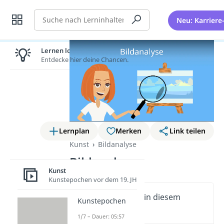
Suche
Neu: Karriere
Lernen lohnt sich!
Entdecke hier deine Chancen.
Lernplan
Merken
Link teilen
Kunst
Bildanalyse
Bildanalyse
Kunst
Kunstepochen vor dem 19. JH
Wichtige Inhalte in diesem
Kunstepochen
Video
1/7 – Dauer: 05:57