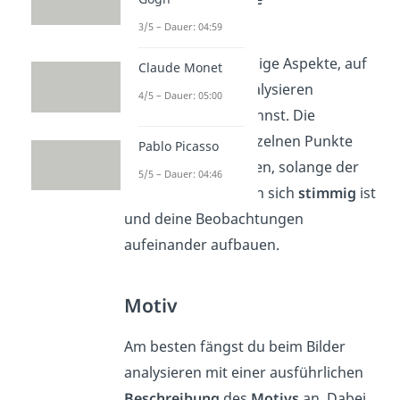
herauszuarbeiten.
3/5 – Dauer: 04:59
Dennoch gibt es einige Aspekte, auf
Claude Monet
die du beim Bild analysieren
4/5 – Dauer: 05:00
immer eingehen kannst. Die
Reihenfolge der einzelnen Punkte
Pablo Picasso
kannst du frei wählen, solange der
5/5 – Dauer: 04:46
Aufbau
des Textes in sich
stimmig
ist
und deine Beobachtungen
aufeinander aufbauen.
Motiv
Am besten fängst du beim Bilder
analysieren mit einer ausführlichen
Beschreibung
des
Motivs
an. Dabei