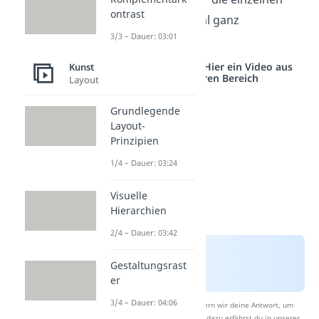
ontrast
Schritte noch einmal ganz
3/3 – Dauer: 03:01
ausführlich.
Studyflix vernetzt: Hier ein Video aus
Kunst
einem anderen Bereich
Layout
Grundlegende
Layout-
Prinzipien
1/4 – Dauer: 03:24
Visuelle
Hierarchien
2/4 – Dauer: 03:42
Gestaltungsrast
er
3/4 – Dauer: 04:06
Nach Beantwortung speichern wir deine Antwort, um
Studyflix zu verbessern. Mehr dazu erfährst du in unserer