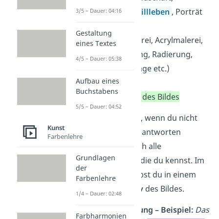
Historienbild,
Stillleben
, Porträt
3/5 – Dauer: 04:16
etc.)
Gestaltung
Technik
(Ölmalerei, Acrylmalerei,
eines Textes
Bleistiftzeichnung, Radierung,
4/5 – Dauer: 05:38
Fotografie, Collage etc.)
Aufbau eines
Bildformat
Buchstabens
Ausstellungsort des Bildes
5/5 – Dauer: 04:52
Es ist nicht schlimm, wenn du nicht
Kunst
alle diese Punkte beantworten
Farbenlehre
kannst. Zähle einfach alle
Grundlagen
Informationen auf, die du kennst. Im
der
Anschluss beschreibst du in einem
Farbenlehre
Satz grob das
Motiv
des Bildes.
1/4 – Dauer: 02:48
Bildanalyse Einleitung – Beispiel:
Das
Farbharmonien