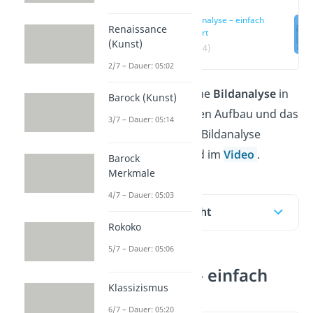
Bildanalyse – einfach
Renaissance
erklärt
(Kunst)
(00:14)
2/7 – Dauer: 05:02
Wie schreibst du eine
Bildanalyse
in
Barock (Kunst)
Kunst? Alles über den Aufbau und das
3/7 – Dauer: 05:14
Vorgehen bei einer Bildanalyse
erfährst du hier und im
Video
.
Barock
Merkmale
4/7 – Dauer: 05:03
Inhaltsübersicht
Rokoko
5/7 – Dauer: 05:06
Bildanalyse – einfach
Klassizismus
erklärt
6/7 – Dauer: 05:20