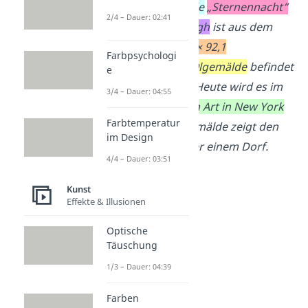
Landschaftsgemälde
„Sternennacht“
2/4 – Dauer: 02:41
von
Vincent van Gogh
ist aus dem
Jahr 1889
. Das
73,7 × 92,1
Farbpsychologi
Zentimeter
große
Ölgemälde
befindet
e
sich auf Leinwand. Heute wird es im
3/4 – Dauer: 04:55
Museum of Modern Art in New York
Farbtemperatur
ausgestellt. Das Gemälde zeigt den
im Design
Sternenhimmel über einem Dorf.
4/4 – Dauer: 03:51
Kunst
Effekte & Illusionen
Optische
Täuschung
1/3 – Dauer: 04:39
Farben