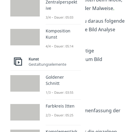
Zentralperspekt
der Farbwahl oder der Malweise
.
ive
3/4 – Dauer: 05:03
Allgemein kannst du daraus folgende
Gliederung für deine Bild Analyse
Komposition
Kunst
ableiten:
4/4 – Dauer: 05:14
Einleitung:
wichtige
Informationen zum Bild
Kunst
Gestaltungselemente
Hauptteil
2.1 Motiv
Goldener
Schnitt
2.2 Perspektive
1/3 – Dauer: 03:55
2.3 Komposition
2.4 Stil
Farbkreis Itten
Schluss:
Zusammenfassung der
2/3 – Dauer: 05:25
Ergebnisse
Jetzt erklären wir dir die einzelnen
Komplementärk