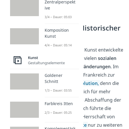
Zentralperspekt
ive
3/4 – Dauer: 05:03
Romantik – Historischer
Komposition
Hintergrund
Kunst
4/4 – Dauer: 05:14
Die Romantik in der Kunst entwickelte
sich gleichzeitig mit vielen
sozialen
Kunst
Gestaltungselemente
und
politischen Veränderungen
. Im
Jahr
1789
kam es in Frankreich zur
Goldener
Schnitt
Französischen Revolution,
denn die
1/3 – Dauer: 03:55
Menschen setzten sich für mehr
Demokratie und die Abschaffung der
Farbkreis Itten
Monarchie ein. Jedoch führte die
2/3 – Dauer: 05:25
Revolution und die Herrschaft von
Napoleon Bonaparte
nur zu weiteren
Komplementärk