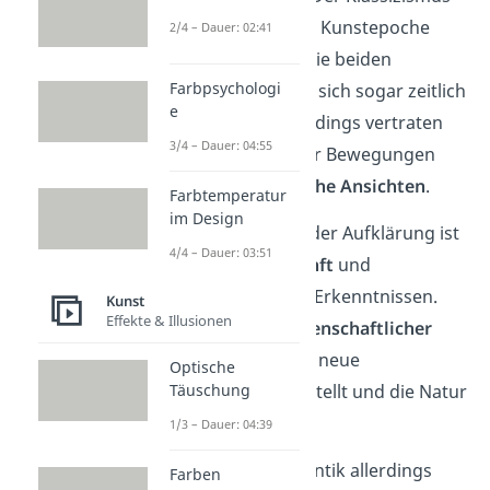
ist der Romantik als Kunstepoche
2/4 – Dauer: 02:41
vorausgegangen
. Die beiden
Farbpsychologi
Strömungen haben sich sogar zeitlich
e
überschnitten. Allerdings vertraten
3/4 – Dauer: 04:55
die Anhänger beider Bewegungen
sehr unterschiedliche Ansichten
.
Farbtemperatur
im Design
Das Menschenbild der Aufklärung ist
4/4 – Dauer: 03:51
geprägt von
Vernunft
und
wissenschaftlichen Erkenntnissen.
Kunst
Effekte & Illusionen
Mithilfe neuer
wissenschaftlicher
Methoden
konnten neue
Optische
Forschungen angestellt und die Natur
Täuschung
erklärt werden.
1/3 – Dauer: 04:39
Vertreter der Romantik allerdings
Farben