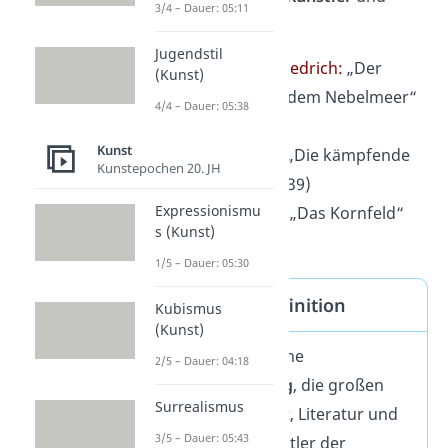
3/4 – Dauer: 05:11
Gemälde
sind:
Jugendstil
Caspar David Friedrich:
„Der
(Kunst)
Wanderer über dem Nebelmeer“
4/4 – Dauer: 05:38
(1818)
Kunst
William Turner:
„Die kämpfende
Kunstepochen 20. JH
Termeraire“ (1839)
Expressionismu
John Constable:
„Das Kornfeld“
s (Kunst)
(1826)
1/5 – Dauer: 05:30
Romantik – Definition
Kubismus
(Kunst)
Die Romatik ist eine
2/5 – Dauer: 04:18
Geistesbewegung
, die großen
Surrealismus
Einfluss auf Kunst, Literatur und
3/5 – Dauer: 05:43
Musik hatte. Künstler der