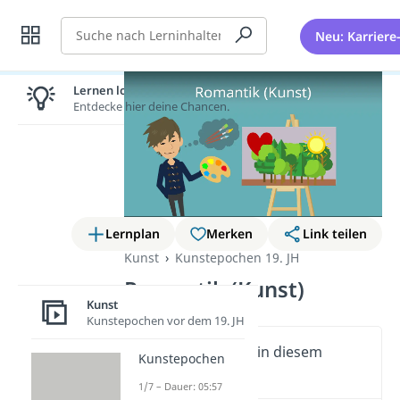
Suche
Neu: Karriere
Lernen lohnt sich!
Entdecke hier deine Chancen.
Lernplan
Merken
Link teilen
Kunst
Kunstepochen 19. JH
Romantik (Kunst)
Kunst
Kunstepochen vor dem 19. JH
Wichtige Inhalte in diesem
Kunstepochen
Video
1/7 – Dauer: 05:57