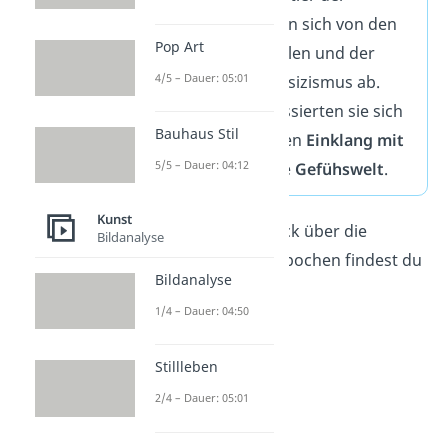
Romantik wandten sich von den
Pop Art
ästhetischen Idealen und der
4/5 – Dauer: 05:01
Vernunft des Klassizismus ab.
Stattdessen fokussierten sie sich
Bauhaus Stil
auf das
Innere
, den
Einklang mit
5/5 – Dauer: 04:12
der Natur
und die
Gefühswelt
.
Kunst
Tipp:
Einen Überblick über die
Bildanalyse
wichtigsten Kunstepochen findest du
Bildanalyse
hier
.
1/4 – Dauer: 04:50
Stillleben
2/4 – Dauer: 05:01