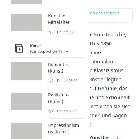
erklärt
zur Stelle im Video springen
Kunst im
(00:15)
Mittelalter
7/7 – Dauer: 03:25
Die Romantik ist eine Kunstepoche,
die in etwa von
1790 bis 1850
Kunst
Kunstepochen 19. JH
andauerte. Sie stellt eine
Gegenposition
zur rationalen
Romantik
Aufklärung
und dem Klassizismus
(Kunst)
dar. Romantische Künstler legten
1/4 – Dauer: 05:22
einen großen Wert auf
Gefühle
, das
Realismus
Innere
und die
Magie
und
Schönheit
(Kunst)
der Natur
. Dabei orientierten sie sich
2/4 – Dauer: 05:22
auch häufig an
Märchen
und Sagen
aus dem
Mittelalter.
Impressionism
us (Kunst)
Wichtige Romantik
Künstler
und