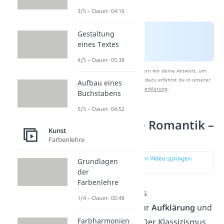
3/5 – Dauer: 04:16
Gestaltung
eines Textes
4/5 – Dauer: 05:38
Nach Beantwortung speichern wir deine Antwort, um
Studyflix zu verbessern. Mehr dazu erfährst du in unserer
Aufbau eines
Datenschutzerklärung
.
Buchstabens
5/5 – Dauer: 04:52
Kunstepoche Romantik –
Kunst
Grundidee
Farbenlehre
zur Stelle im Video springen
Grundlagen
(00:49)
der
Farbenlehre
Die Romantik gilt als
1/4 – Dauer: 02:48
Gegenbewegung
zur
Aufklärung
und
Farbharmonien
dem
Klassizismus
.
Der Klassizismus