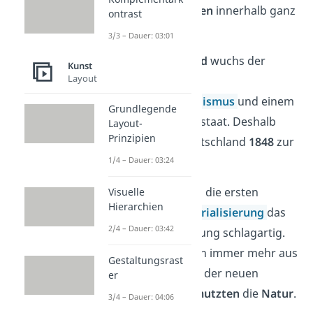
Unruhen
und
Kriegen
innerhalb ganz
ontrast
Europas.
3/3 – Dauer: 03:01
Auch in
Deutschland
wuchs der
Kunst
Layout
Wunsch nach mehr
Sozialismus,
Liberalismus
und einem
Grundlegende
deutschen Nationalstaat. Deshalb
Layout-
Prinzipien
kam es auch in Deutschland
1848
zur
Revolution.
1/4 – Dauer: 03:24
Zudem veränderten die ersten
Visuelle
Hierarchien
Anfänge der
Industrialisierung
das
2/4 – Dauer: 03:42
Leben der Bevölkerung schlagartig.
Städte breiteten sich immer mehr aus
Gestaltungsrast
und die Abfallstoffe der neuen
er
Maschinen
verschmutzten
die
Natur
.
3/4 – Dauer: 04:06