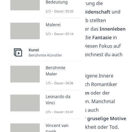
Bedeutung
sahen in der Aufklärung die
Verdrängung
der
Leidenschaft
und
2/3 – Dauer: 05:26
der
Gefühle
. Deshalb stellten
Malerei
romantische Künstler das
Innenleben
3/3 – Dauer: 05:14
der Menschen und die
Fantasie
in
den Vordergrund. Diesen Fokus auf
Kunst
das Individuum bezeichnest du auch
Berühmte Künstler
als
Subjektivismus
.
Berühmte
Maler
Dieser Blick in das eigene Innere
1/5 – Dauer: 04:36
führte dazu, dass sich Romantiker
auch oft mit
Träumen
oder der
Leonardo da
Psyche
beschäftigten. Manchmal
Vinci
ergaben sich daraus auch
2/5 – Dauer: 03:47
übernatürliche oder
gruselige Motive
Vincent van
wie Wahnsinn, Krankheit oder Tod.
Gogh