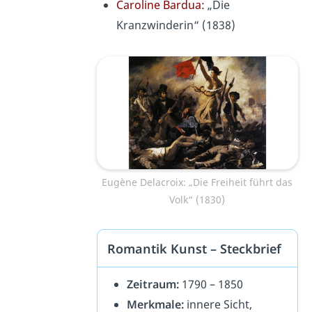
Caroline Bardua:
„Die
Kranzwinderin“ (1838)
Eugène Delacroix: „Die Freiheit führt das
Volk“ (1830)
Romantik Kunst – Steckbrief
Zeitraum:
1790 – 1850
Merkmale:
innere Sicht,