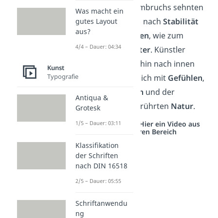
In dieser Zeit des Umbruchs sehnten
Was macht ein
sich viele Menschen nach
Stabilität
gutes Layout
aus?
und
alten Ordnungen
, wie zum
4/4 – Dauer: 04:34
Beispiel im
Mittelalter
. Künstler
kehrten sich daraufhin nach innen
Kunst
Typografie
und beschäftigten sich mit
Gefühlen
,
dem
Übersinnlichen
und der
Antiqua &
Schönheit der unberührten
Natur
.
Grotesk
Studyflix vernetzt: Hier ein Video aus
1/5 – Dauer: 03:11
einem anderen Bereich
Klassifikation
der Schriften
nach DIN 16518
2/5 – Dauer: 05:55
Schriftanwendu
ng