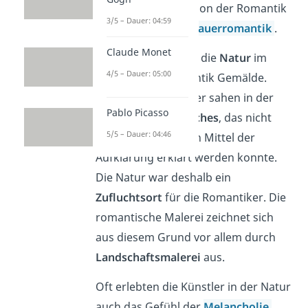
Diese dunkle Variation der Romantik
3/5 – Dauer: 04:59
nennst du auch
Schauerromantik
.
Claude Monet
Des Weiteren stand die
Natur
im
4/5 – Dauer: 05:00
Zentrum der Romantik Gemälde.
Denn die Romantiker sahen in der
Pablo Picasso
Natur etwas
Magisches
, das nicht
5/5 – Dauer: 04:46
durch die rationalen Mittel der
Aufklärung erklärt werden konnte.
Die Natur war deshalb ein
Zufluchtsort
für die Romantiker. Die
romantische Malerei zeichnet sich
aus diesem Grund vor allem durch
Landschaftsmalerei
aus.
Oft erlebten die Künstler in der Natur
auch das Gefühl der
Melancholie
.