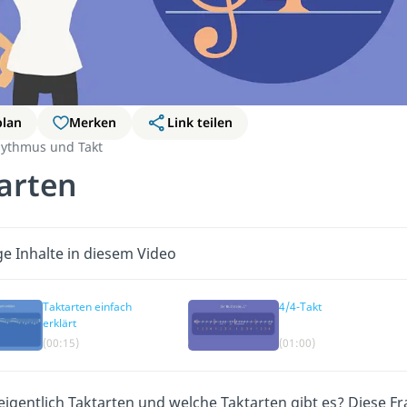
plan
Merken
Link teilen
ythmus und Takt
arten
ge Inhalte in diesem Video
Taktarten einfach
4/4-Takt
erklärt
(00:15)
(01:00)
eigentlich Taktarten und welche Taktarten gibt es? Diese F