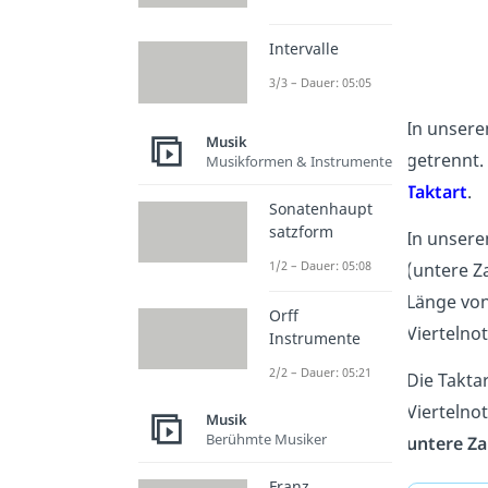
Intervalle
3/3 – Dauer: 05:05
In unsere
Musik
getrennt.
Musikformen & Instrumente
Taktart
.
Sonatenhaupt
satzform
In unsere
1/2 – Dauer: 05:08
(untere Za
Länge von
Orff
Viertelno
Instrumente
2/2 – Dauer: 05:21
Die Takta
Viertelno
Musik
Berühmte Musiker
untere Za
Franz