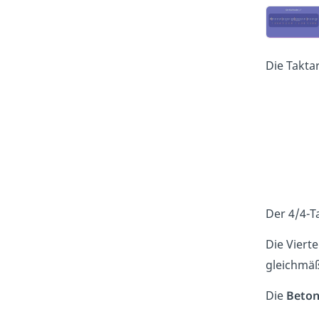
Die Taktar
Der 4/4-T
Die Viert
gleichmäß
Die
Beto