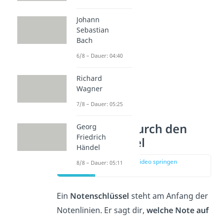
Johann
Sebastian
Bach
6/8 – Dauer: 04:40
Richard
Wagner
7/8 – Dauer: 05:25
Noten lesen durch den
Georg
Friedrich
Notenschlüssel
Händel
zur Stelle im Video springen
8/8 – Dauer: 05:11
(01:41)
Ein
Notenschlüssel
steht am Anfang der
Notenlinien. Er sagt dir,
welche Note auf