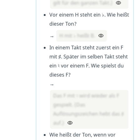
gilt für den ganzen Takt.)
Vor einem H steht ein ♭. Wie heißt
dieser Ton?
→
H mit ♭ heißt B.
In einem Takt steht zuerst ein F
mit ♯. Später im selben Takt steht
ein ♮ vor einem F. Wie spielst du
dieses F?
→
Das F mit ♮ wird wieder als F
gespielt. (Das
Auflösungszeichen hebt das ♯
auf.)
Wie heißt der Ton, wenn vor