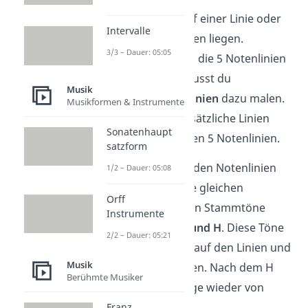
Eine Note kann auf einer Linie oder
Intervalle
zwischen zwei Linien liegen.
3/3 – Dauer: 05:05
Manchmal reichen die 5 Notenlinien
nicht aus. Dann musst du
Musik
sogenannte
Hilfslinien
dazu malen.
Musikformen & Instrumente
Das sind kurze zusätzliche Linien
Sonatenhaupt
über oder unter den 5 Notenlinien.
satzform
Die Noten, die du aus den Notenlinien
1/2 – Dauer: 05:08
abliest, sind immer die gleichen
Orff
Stammtöne
. Die sieben Stammtöne
Instrumente
heißen
C, D, E, F, G, A und H
. Diese Töne
2/2 – Dauer: 05:21
liegen der Reihe nach auf den Linien und
Musik
in den Zwischenräumen. Nach dem H
Berühmte Musiker
beginnt die Reihenfolge wieder von
vorne bei C.
Franz