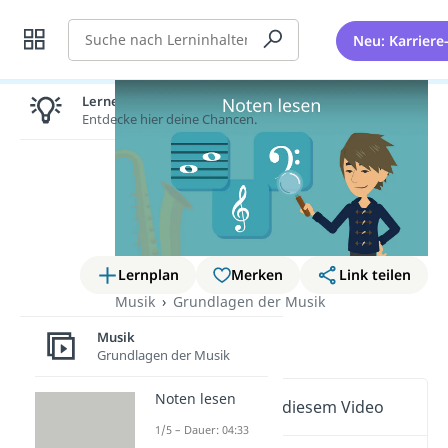
Suche
Neu: Karriere
Lernen lohnt sich!
Entdecke hier deine Chancen.
Lernplan
Merken
Link teilen
Musik
Grundlagen der Musik
Noten lesen
Musik
Grundlagen der Musik
Noten lesen
Wichtige Inhalte in diesem Video
1/5 – Dauer: 04:33