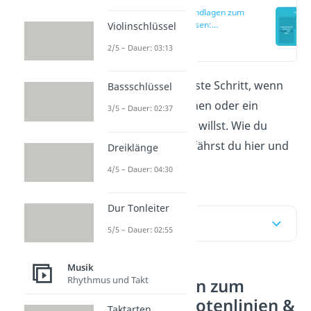
Die Grundlagen zum
Notenlesen:
Violinschlüssel
Notenlinien &
(00:17)
2/5 – Dauer: 03:13
Stammtöne
Noten lesen
ist der erste Schritt, wenn
Bassschlüssel
du ein Instrument lernen oder ein
3/5 – Dauer: 02:37
Musikstück verstehen willst. Wie du
Noten sauber liest, erfährst du hier und
Dreiklänge
im
Video.
4/5 – Dauer: 04:30
Dur Tonleiter
Inhaltsübersicht
5/5 – Dauer: 02:55
Musik
Rhythmus und Takt
Die Grundlagen zum
Notenlesen: Notenlinien &
Taktarten