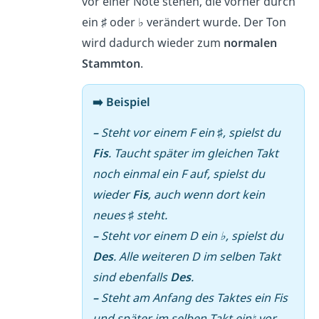
vor einer Note stehen, die vorher durch
ein ♯ oder ♭ verändert wurde. Der Ton
wird dadurch wieder zum
normalen
Stammton
.
➡️ Beispiel
–
Steht vor einem F ein ♯, spielst du
Fis
. Taucht später im gleichen Takt
noch einmal ein F auf, spielst du
wieder
Fis
, auch wenn dort kein
neues ♯ steht.
–
Steht vor einem D ein ♭, spielst du
Des
. Alle weiteren D im selben Takt
sind ebenfalls
Des
.
–
Steht am Anfang des Taktes ein Fis
und später im selben Takt ein♮ vor