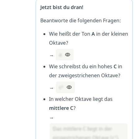
Jetzt bist du dran!
Beantworte die folgenden Fragen:
Wie heißt der Ton
A
in der kleinen
Oktave?
→
a
Wie schreibst du ein hohes
C
in
der zweigestrichenen Oktave?
→
c²
In welcher Oktave liegt das
mittlere C
?
→
Das mittlere C liegt in der
eingestrichenen Oktave (c¹).