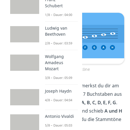
Schubert
1/8 – Dauer: 04:00
Ludwig van
Beethoven
2/8 – Dauer: 03:59
Wolfgang
Amadeus
Mozart
Stammtöne
3/8 – Dauer: 05:09
Tipp:
Die Stammtöne merkst du dir am
Joseph Haydn
besten mit den ersten 7 Buchstaben aus
4/8 – Dauer: 04:04
dem Alphabet — also
A, B, C, D, E, F, G
.
Ändere das
B zum H
und schieb
A und H
Antonio Vivaldi
ans Ende
. So erhältst du die Stammtöne
5/8 – Dauer: 05:03
C, D, E, F, G, A, H.