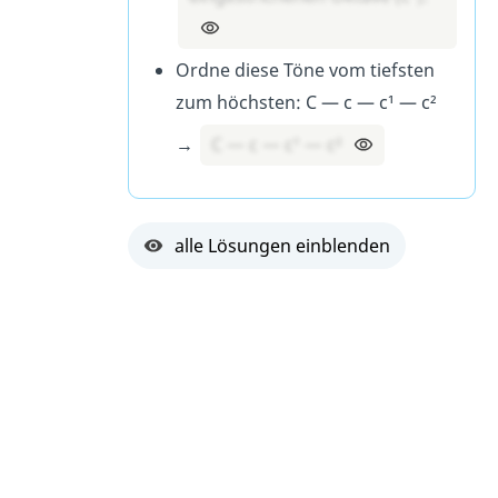
Ordne diese Töne vom tiefsten
zum höchsten: C — c — c¹ — c²
→
C — c — c¹ — c²
alle Lösungen einblenden