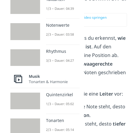
Stammtöne
1/3 – Dauer: 04:39
zur Stelle im Video springen
(00:17)
Notenwerte
2/3 – Dauer: 03:58
Noten lesen heißt, dass du erkennst,
wie
hoch oder tief ein Ton ist
. Auf den
Rhythmus
Notenlinien liest du seine Position ab.
3/3 – Dauer: 04:27
Notenlinien sind
fünf waagerechte
Linien
, auf denen die Noten geschrieben
Musik
werden.
Tonarten & Harmonie
Stell dir diese Linien wie eine
Leiter
vor:
Quintenzirkel
1/3 – Dauer: 05:02
Je weiter oben eine Note steht, desto
höher klingt der Ton
.
Tonarten
Je weiter unten sie steht, desto
tiefer
2/3 – Dauer: 05:14
ist der Ton
.