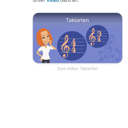
unser
Video
dazu an.
Zum Video: Taktarten