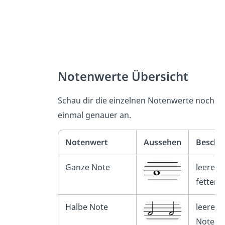
Notenwerte Übersicht
Schau dir die einzelnen Notenwerte noch
einmal genauer an.
Notenwert
Aussehen
Beschr
Ganze Note
leerer 
fetter 
Halbe Note
leerer 
Notenh