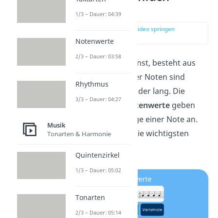
erklärt
1/3 – Dauer: 04:39
zur Stelle im Video springen
(00:17)
Notenwerte
2/3 – Dauer: 03:58
Jedes Lied, das du kennst, besteht aus
Noten
. Und viele dieser Noten sind
Rhythmus
unterschiedlich kurz oder lang. Die
3/3 – Dauer: 04:27
unterschiedlichen
Notenwerte
geben
dabei die genaue Länge einer Note an.
Musik
Hier siehst du gleich die wichtigsten
Tonarten & Harmonie
Notenwerte:
Quintenzirkel
1/3 – Dauer: 05:02
Tonarten
2/3 – Dauer: 05:14