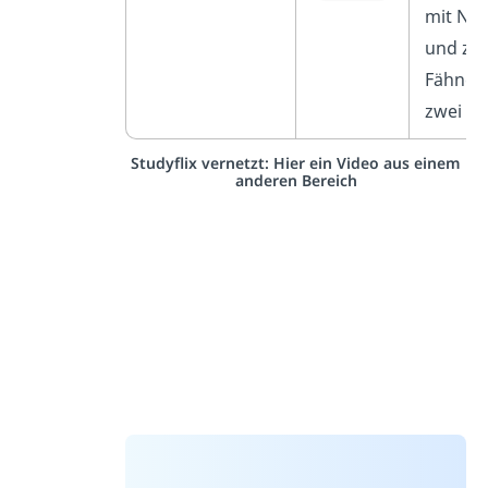
mit Not
und zw
Fähnch
zwei Ba
Studyflix vernetzt: Hier ein Video aus einem
anderen Bereich