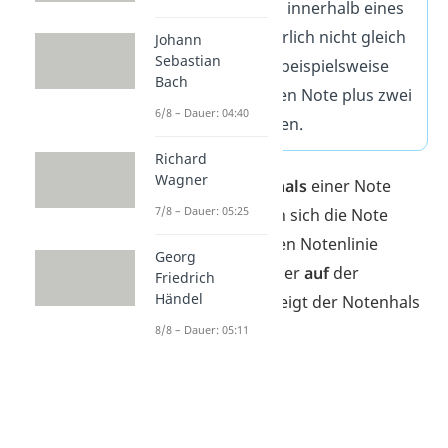
Die einzelnen Noten innerhalb eines
Taktes müssen natürlich nicht gleich
Johann
Sebastian
sein: Der Takt kann beispielsweise
Bach
auch aus einer halben Note plus zwei
6/8 – Dauer: 04:40
Viertelnoten bestehen.
Richard
Wagner
Übrigens:
Der
Notenhals
einer Note
7/8 – Dauer: 05:25
zeigt nach
oben
, wenn sich die Note
unterhalb
der mittleren Notenlinie
Georg
befindet.
Oberhalb
oder
auf
der
Friedrich
Händel
mittleren Notenlinie zeigt der Notenhals
dann nach
unten
.
8/8 – Dauer: 05:11