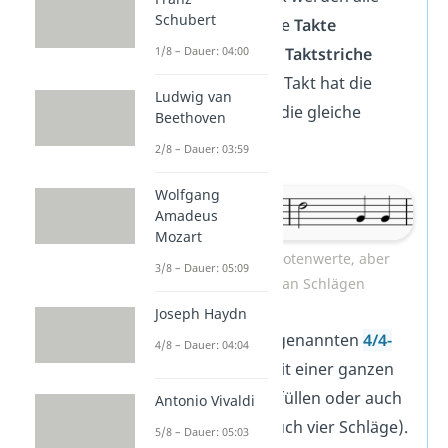
Schubert
Noten in sogenannte
Takte
eingeteilt, die durch
Taktstriche
1/8 – Dauer: 04:00
getrennt sind. Jeder Takt hat die
Ludwig van
gleiche Länge
, also die gleiche
Beethoven
Anzahl Schlägen.
2/8 – Dauer: 03:59
Wolfgang
Amadeus
Mozart
Unterschiedliche Notenwerte, aber
3/8 – Dauer: 05:09
gleiche Anzahl an Schlägen
Joseph Haydn
Du kannst einen sogenannten
4/4-
4/8 – Dauer: 04:04
Takt
zum Beispiel mit einer ganzen
Note (vier Schläge) füllen oder auch
Antonio Vivaldi
vier Viertelnoten (auch vier Schläge).
5/8 – Dauer: 05:03