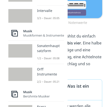
Intervalle
3/3 – Dauer: 05:05
Die wichtigsten Notenwerte
Musik
Musikformen & Instrumente
Für eine ganze Note zählst du einfach
vier Schläge von eins bis vier
. Eine halbe
Sonatenhaupt
Note dauert zwei Schläge und eine
satzform
Viertelnote einen Schlag, eine Achtelnote
1/2 – Dauer: 05:08
dauert einen halben Schlag und so
Orff
weiter.
Instrumente
2/2 – Dauer: 05:21
Expertenwissen: Was ist ein
Musik
Takt?
Berühmte Musiker
In einem Musikstück werden alle
Franz