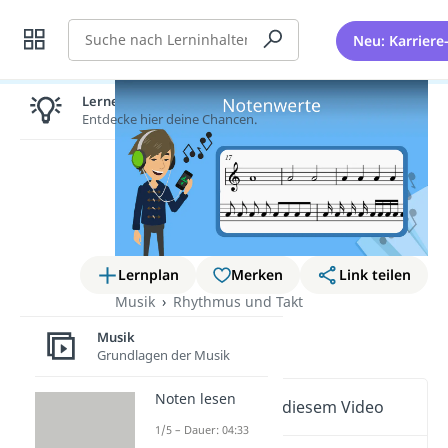
Suche
Neu: Karriere
Lernen lohnt sich!
Entdecke hier deine Chancen.
Lernplan
Merken
Link teilen
Musik
Rhythmus und Takt
Notenwerte
Musik
Grundlagen der Musik
Noten lesen
Wichtige Inhalte in diesem Video
1/5 – Dauer: 04:33