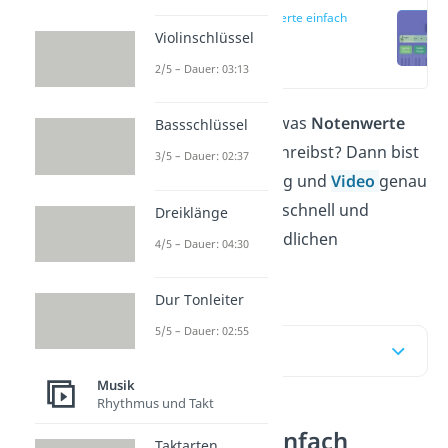
Notenwerte einfach
erklärt
Violinschlüssel
(00:17)
2/5 – Dauer: 03:13
Du möchtest wissen, was
Notenwerte
Bassschlüssel
sind und wie du sie schreibst? Dann bist
3/5 – Dauer: 02:37
du bei unserem Beitrag und
Video
genau
richtig! Hier lernst du schnell und
Dreiklänge
einfach die unterschiedlichen
4/5 – Dauer: 04:30
Notenwerte kennen.
Dur Tonleiter
5/5 – Dauer: 02:55
Inhaltsübersicht
Musik
Rhythmus und Takt
Notenwerte einfach
Taktarten