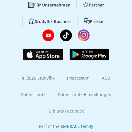
Für Unternehmen
Partner
Studyflix Business
Presse
© 2026 Studyflix
Impressum
AGB
Datenschutz
Datenschutz-Einstellungen
Gib uns Feedback
Part of the
EMBRACE family