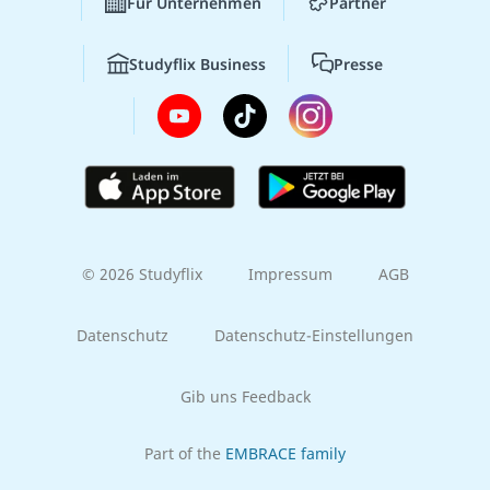
Für Unternehmen
Partner
Studyflix Business
Presse
© 2026 Studyflix
Impressum
AGB
Datenschutz
Datenschutz-Einstellungen
Gib uns Feedback
Part of the
EMBRACE family