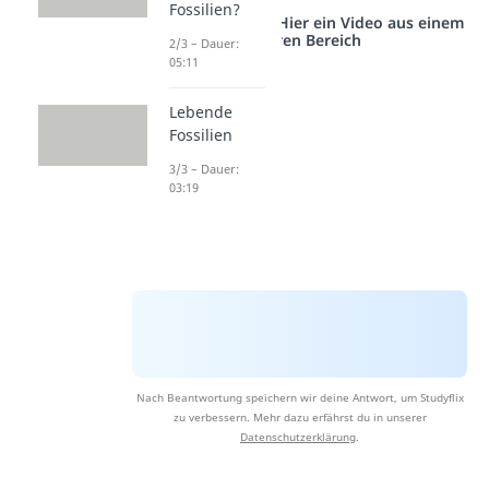
Fossilien?
Studyflix vernetzt: Hier ein Video aus einem
anderen Bereich
2/3 – Dauer:
05:11
Lebende
Fossilien
3/3 – Dauer:
03:19
Nach Beantwortung speichern wir deine Antwort, um Studyflix
zu verbessern. Mehr dazu erfährst du in unserer
Datenschutzerklärung
.