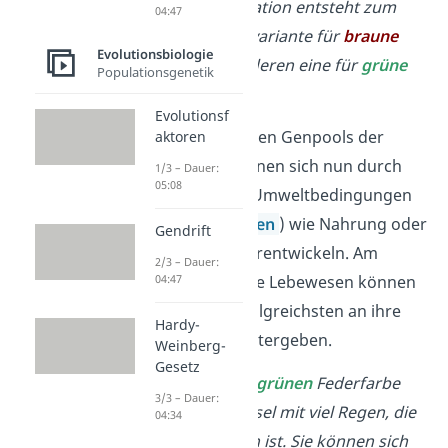
In einer Teilpopulation entsteht zum
04:47
Beispiel eine Genvariante für
braune
Evolutionsbiologie
Federn, in der anderen eine für
grüne
Populationsgenetik
Federn.
Evolutionsf
Schritt 4
: Die beiden Genpools der
aktoren
Populationen können sich nun durch
1/3 – Dauer:
05:08
unterschiedliche Umweltbedingungen
(
Selektionsfaktoren
) wie Nahrung oder
Gendrift
Temperatur weiterentwickeln. Am
2/3 – Dauer:
04:47
besten angepasste Lebewesen können
ihre Gene am erfolgreichsten an ihre
Hardy-
Nachkommen weitergeben.
Weinberg-
Gesetz
Die Vögel mit der
grünen
Federfarbe
3/3 – Dauer:
leben auf einer Insel mit viel Regen, die
04:34
deshalb sehr grün ist. Sie können sich