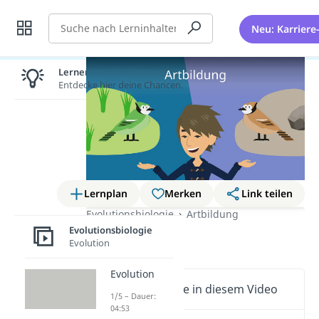
Suche
Neu: Karriere
Lernen lohnt sich!
Entdecke hier deine Chancen.
Lernplan
Merken
Link teilen
Evolutionsbiologie
Artbildung
Evolutionsbiologie
Artbildung
Evolution
Evolution
Wichtige Inhalte in diesem Video
1/5 – Dauer:
04:53