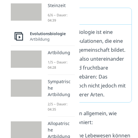
Steinzeit
Art Definition
6/6 – Dauer:
04:39
Eine Art in der Biologie ist eine
Evolutionsbiologie
Artbildung
Gruppe von Populationen, die eine
Fortpflanzungsgemeinschaft bildet.
Artbildung
Sie können sich also untereinander
1/5 – Dauer:
fortpflanzen und fruchtbare
04:28
Nachkommen gebären: Das
Sympatrisc
funktioniert jedoch nicht jedoch mit
he
Mitgliedern anderer Arten.
Artbildung
2/5 – Dauer:
04:35
Betrachten wir nun allgemein, wie
Artbildung funktioniert:
Allopatrisc
he
Schritt 1:
Artgleiche Lebewesen
können
Artbildung