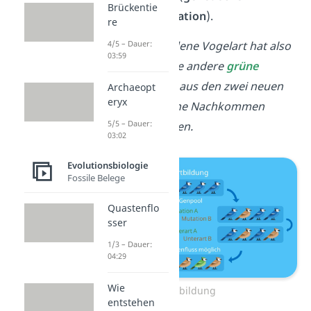
Brückentie
reproduktive Isolation
).
re
4/5 – Dauer:
Eine neu entstandene Vogelart hat also
03:59
braune
Federn, die andere
grüne
Federn. Die Vögel aus den zwei neuen
Archaeopt
eryx
Arten können keine Nachkommen
5/5 – Dauer:
miteinander zeugen.
03:02
Evolutionsbiologie
Fossile Belege
Quastenflo
sser
1/3 – Dauer:
04:29
Wie
Artbildung
entstehen