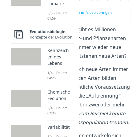
Lamarck
zur Stelle im Video springen
5/5 – Dauer:
(00:11)
01:59
Auf unserer Erde gibt es Millionen
Evolutionsbiologie
Konzepte der Evolution
verschiedener Tier- und Pflanzenarten
und es kommen immer wieder neue
Kennzeich
hinzu. Aber wie entstehen neue Arten?
en des
Lebens
Wichtig ist, dass sich neue Arten immer
1/4 – Dauer:
nur aus bestehenden Arten bilden
04:25
können. Die wesentliche Voraussetzung
Chemische
für Artbildung ist die „Auftrennung“
Evolution
einer Ursprungsart in zwei oder mehr
2/4 – Dauer:
Teilpopulationen.
Zum Beispiel könnte
02:35
ein Fluss eine Fuchspopulation trennen.
Variabilität
Die Teilpopulationen entwickeln sich
3/4 – Dauer: