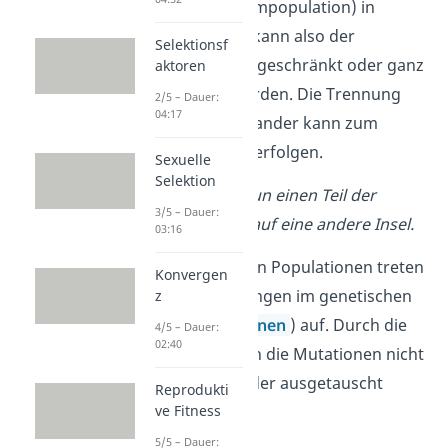
Population (Stammpopulation) in
Teilpopulationen kann also der
Selektionsf
Genaustausch eingeschränkt oder ganz
aktoren
unterbrochen werden. Die Trennung
2/5 – Dauer:
04:17
(Isolation) voneinander kann zum
Beispiel räumlich erfolgen.
Sexuelle
Selektion
Ein Sturm weht nun einen Teil der
3/5 – Dauer:
Vogelpopulation auf eine andere Insel.
03:16
Schritt 3
: In beiden Populationen treten
Konvergen
spontane Änderungen im genetischen
z
Material (
Mutationen
) auf. Durch die
4/5 – Dauer:
02:40
Trennung können die Mutationen nicht
mehr untereinander ausgetauscht
Reprodukti
ve Fitness
werden.
5/5 – Dauer: