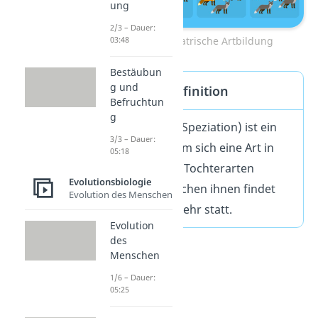
ung
2/3 – Dauer:
03:48
Beispiel allopatrische Artbildung
Bestäubun
g und
Artbildung Definition
Befruchtun
g
Die Artbildung (Speziation) ist ein
3/3 – Dauer:
Vorgang, bei dem sich eine Art in
05:18
zwei oder mehr Tochterarten
Evolutionsbiologie
aufspaltet. Zwischen ihnen findet
Evolution des Menschen
kein Genfluss mehr statt.
Evolution
des
Menschen
1/6 – Dauer:
05:25