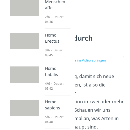
Menschen
affe
2/6 – Dauer:
04:36
Homo
Artbildung durch
Erectus
Isolation
3/6 – Dauer:
03:45
zur Stelle im Video springen
(00:29)
Homo
habilis
Die Voraussetzung, damit sich neue
4/6 – Dauer:
Arten bilden können, ist also die
03:42
Auftrennung einer
Ursprungspopulation in zwei oder mehr
Homo
sapiens
Teilpopulationen. Schauen wir uns
5/6 – Dauer:
zunächst aber einmal an, was Arten in
04:40
der Biologie überhaupt sind.