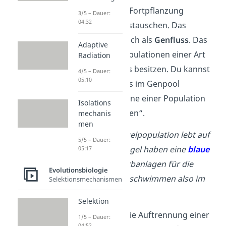
ihre
Gene
bei der Fortpflanzung
3/5 – Dauer:
04:32
untereinander austauschen. Das
bezeichnest du auch als
Genfluss
. Das
Adaptive
ist möglich, da Populationen einer Art
Radiation
ähnliche Genpools besitzen. Du kannst
4/5 – Dauer:
05:10
dir vorstellen, dass im Genpool
sozusagen alle Gene einer Population
Isolations
„umher schwimmen“.
mechanis
men
Beispiel
: Eine Vogelpopulation lebt auf
5/5 – Dauer:
einer Insel. Die Vögel haben eine
blaue
05:17
Federfarbe. Die Erbanlagen für die
Evolutionsbiologie
blaue
Federfarbe schwimmen also im
Selektionsmechanismen
Genpool.
Selektion
Schritt 2
: Durch die Auftrennung einer
1/5 – Dauer:
04:52