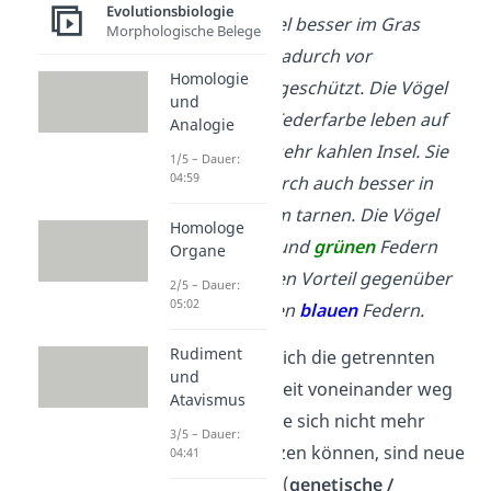
Evolutionsbiologie
daher zum Beispiel besser im Gras
Morphologische Belege
tarnen und sind dadurch vor
Homologie
Fressfeinden gut geschützt. Die Vögel
und
mit der
braunen
Federfarbe leben auf
Analogie
einer trockenen, sehr kahlen Insel. Sie
1/5 – Dauer:
04:59
können sich dadurch auch besser in
ihrem Lebensraum tarnen. Die Vögel
Homologe
mit den
braunen
und
grünen
Federn
Organe
haben jeweils einen Vorteil gegenüber
2/5 – Dauer:
05:02
den Vögeln mit den
blauen
Federn.
Rudiment
Schritt 5
: Haben sich die getrennten
und
Populationen soweit voneinander weg
Atavismus
entwickelt, dass sie sich nicht mehr
3/5 – Dauer:
miteinander kreuzen können, sind neue
04:41
Arten entstanden (
genetische /