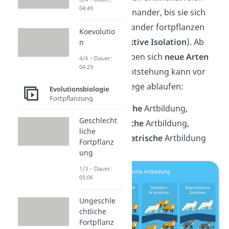
04:49
unabhängig voneinander, bis sie sich
nicht mehr miteinander fortpflanzen
Koevolutio
können (
reproduktive Isolation
). Ab
n
dem Zeitpunkt haben sich
neue Arten
4/4 – Dauer:
04:29
gebildet. Die Artentstehung kann vor
allem über drei Wege ablaufen:
Evolutionsbiologie
Fortpflanzung
die
allopatrische
Artbildung,
Geschlecht
die
sympatrische
Artbildung,
liche
und die
parapatrische
Artbildung
Fortpflanz
ung
1/3 – Dauer:
05:06
Ungeschle
chtliche
Fortpflanz