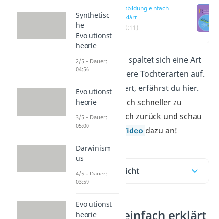
Artbildung einfach
Synthetisc
erklärt
he
(00:11)
Evolutionst
heorie
Bei der Artbildung spaltet sich eine Art
2/5 – Dauer:
04:56
in zwei oder mehrere Tochterarten auf.
Wie das funktioniert, erfä
h
rst du hier.
Evolutionst
Um das Thema noch schneller zu
heorie
verstehen, lehn dich zurück und schau
3/5 – Dauer:
05:00
dir unser kurzes
Video
dazu an!
Darwinism
us
Inhaltsübersicht
4/5 – Dauer:
03:59
Evolutionst
Artbildung einfach erklärt
heorie