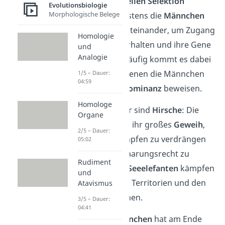
Bei der
intrasexuellen Selektion
Evolutionsbiologie
Morphologische Belege
konkurrieren meistens die
Männchen
einer Art direkt miteinander, um Zugang
Homologie
zu Weibchen zu erhalten und ihre Gene
und
Analogie
weiterzugeben. Häufig kommt es dabei
zu
Kämpfen
, bei denen die Männchen
1/5 – Dauer:
04:59
ihre
Stärke
und
Dominanz
beweisen.
Homologe
Ein Beispiel hierfür sind
Hirsche
: Die
Organe
Männchen nutzen ihr großes
Geweih
,
2/5 – Dauer:
um Rivalen in Kämpfen zu verdrängen
05:02
und sich so das Paarungsrecht zu
Rudiment
sichern. Auch bei
Seeelefanten
kämpfen
und
die Männchen um Territorien und den
Atavismus
Zugang zu Weibchen.
3/5 – Dauer:
04:41
Das
stärkste Männchen
hat am Ende