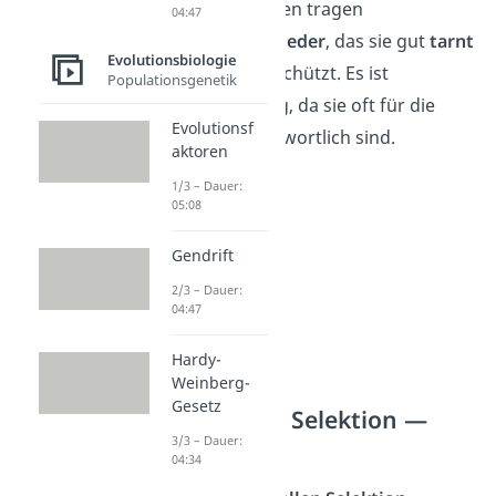
Weibchen
hingegen tragen
04:47
unauffälliges Gefieder
, das sie gut
tarnt
Evolutionsbiologie
und vor Feinden schützt. Es ist
Populationsgenetik
besonders wichtig, da sie oft für die
Evolutionsf
Brutpflege verantwortlich sind.
aktoren
1/3 – Dauer:
05:08
Gendrift
2/3 – Dauer:
04:47
Hardy-
Weinberg-
Gesetz
Intrasexuelle Selektion —
Definition
3/3 – Dauer:
04:34