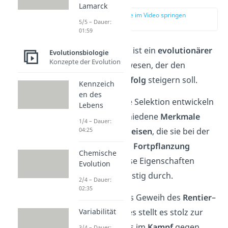
Lamarck
zur Stelle im Video springen
5/5 – Dauer:
(00:16)
01:59
Sexuelle Selektion ist ein
evolutionärer
Evolutionsbiologie
Konzepte der Evolution
Prozess
bei Lebewesen, der den
Fortpflanzungserfolg
steigern soll.
Kennzeich
en des
Durch die sexuelle Selektion entwickeln
Lebens
Lebewesen verschiedene
Merkmale
1/4 – Dauer:
oder
Verhaltensweisen
, die sie bei der
04:25
Partnersuche und
Fortpflanzung
Chemische
unterstützen. Diese Eigenschaften
Evolution
setzen sich langfristig durch.
2/4 – Dauer:
02:35
Ein
Beispiel
ist das Geweih des
Rentier
–
Männchens.
Dieses stellt es stolz zur
Variabilität
Schau und setzt es im
Kampf
gegen
3/4 – Dauer: