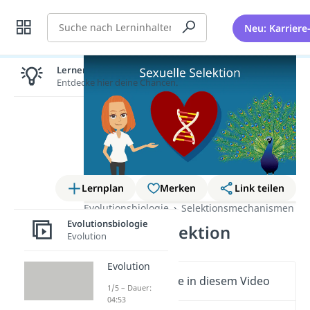
Suche
Neu: Karriere
Lernen lohnt sich!
Entdecke hier deine Chancen.
Lernplan
Merken
Link teilen
Evolutionsbiologie
Selektionsmechanismen
Evolutionsbiologie
Sexuelle Selektion
Evolution
Evolution
Wichtige Inhalte in diesem Video
1/5 – Dauer:
04:53