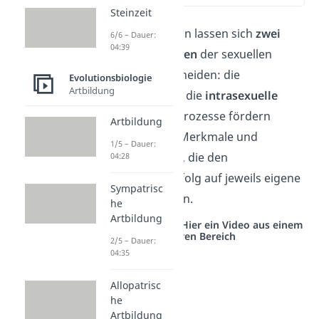
Steinzeit
Nach der Definition lassen sich
zwei
6/6 – Dauer:
04:39
Hauptmechanismen
der sexuellen
Selektion unterscheiden: die
Evolutionsbiologie
Artbildung
intersexuelle
und die
intrasexuelle
Selektion
. Beide Prozesse fördern
Artbildung
unterschiedliche Merkmale und
1/5 – Dauer:
Verhaltensweisen, die den
04:28
Fortpflanzungserfolg auf jeweils eigene
Sympatrisc
Weise beeinflussen.
he
Artbildung
Studyflix vernetzt: Hier ein Video aus einem
anderen Bereich
2/5 – Dauer:
04:35
Allopatrisc
he
Artbildung