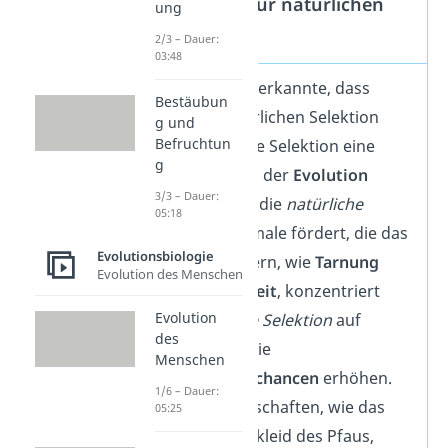
Unterschied zur natürlichen
ung
Selektion
2/3 – Dauer:
03:48
Charles Darwin
erkannte, dass
Bestäubun
neben der natürlichen Selektion
g und
Befruchtun
auch die sexuelle Selektion eine
g
wichtige Rolle in der
Evolution
3/3 – Dauer:
spielt. Während die
natürliche
05:18
Selektion
Merkmale fördert, die das
Evolutionsbiologie
Überleben
sichern, wie
Tarnung
Evolution des Menschen
oder
Schnelligkeit
, konzentriert
Evolution
sich die
sexuelle Selektion
auf
des
Merkmale, die die
Menschen
Fortpflanzungschancen
erhöhen.
1/6 – Dauer:
Auffällige Eigenschaften, wie das
05:25
prächtige Federkleid des Pfaus,