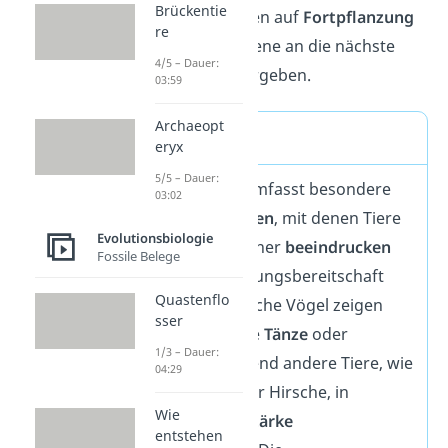
Brückentie
die besten Chancen auf
Fortpflanzung
re
und kann seine Gene an die nächste
4/5 – Dauer:
Generation weitergeben.
03:59
Archaeopt
Balzverhalten
eryx
5/5 – Dauer:
Balzverhalten umfasst besondere
03:02
Verhaltensweisen
, mit denen Tiere
Evolutionsbiologie
potenzielle Partner
beeindrucken
Fossile Belege
und deren Paarungsbereitschaft
Quastenflo
fördern. Männliche Vögel zeigen
sser
häufig auffällige
Tänze
oder
1/3 – Dauer:
Gesänge
, während andere Tiere, wie
04:29
Hirschkäfer oder Hirsche, in
Wie
Kämpfen ihre
Stärke
entstehen