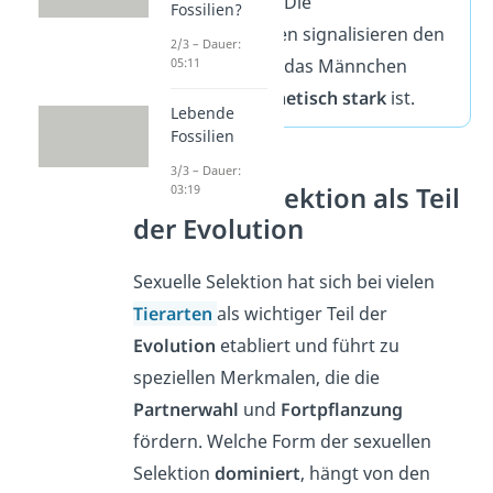
demonstrieren. Die
Fossilien?
Verhaltensweisen signalisieren den
2/3 – Dauer:
05:11
Weibchen, dass das Männchen
gesund
und
genetisch stark
ist.
Lebende
Fossilien
3/3 – Dauer:
Sexuelle Selektion als Teil
03:19
der Evolution
Sexuelle Selektion hat sich bei vielen
Tierarten
als wichtiger Teil der
Evolution
etabliert und führt zu
speziellen Merkmalen, die die
Partnerwahl
und
Fortpflanzung
fördern. Welche Form der sexuellen
Selektion
dominiert
, hängt von den