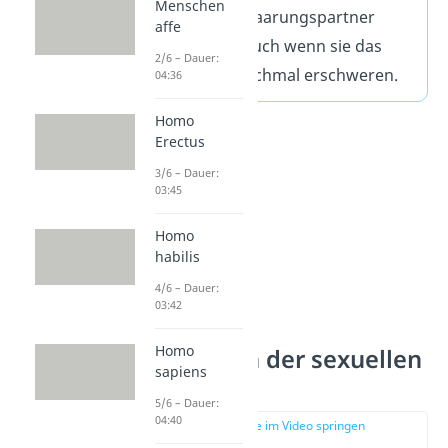
Menschen
helfen Tieren, Paarungspartner
affe
anzulocken –, auch wenn sie das
2/6 – Dauer:
Überleben manchmal erschweren.
04:36
Homo
Erectus
3/6 – Dauer:
03:45
Homo
habilis
4/6 – Dauer:
03:42
Homo
Haupttypen der sexuellen
sapiens
Selektion
5/6 – Dauer:
04:40
zur Stelle im Video springen
(01:27)