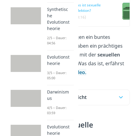
Was ist sexuelle
Synthetisc
Selektion?
he
(00:16)
Evolutionst
heorie
Manche Tiere tragen ein buntes
2/5 – Dauer:
04:56
Federkleid oder haben ein prächtiges
Geweih
— das hat mit der
sexuellen
Evolutionst
Selektion
zu tun. Was das ist, erfährst
heorie
du hier und im
Video.
3/5 – Dauer:
05:00
Darwinism
Inhaltsübersicht
us
4/5 – Dauer:
03:59
Was ist sexuelle
Evolutionst
Selektion?
heorie