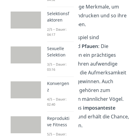
entwickeln auffällige Merkmale, um
Selektionsf
Weibchen zu beeindrucken und so ihre
aktoren
Gene weiterzugeben.
2/5 – Dauer:
04:17
Ein bekanntes Beispiel sind
Paradiesvögel
und
Pfauen
: Die
Sexuelle
Männchen besitzen ein prächtiges
Selektion
Federkleid
und führen aufwendige
3/5 – Dauer:
03:16
Balztänze
auf, um die Aufmerksamkeit
der Weibchen zu gewinnen. Auch
Konvergen
z
spezielle
Gesänge
gehören zum
Paarungsverhalten männlicher Vögel.
4/5 – Dauer:
02:40
Meist setzt sich das
imposanteste
Männchen
durch und erhält die Chance,
Reprodukti
ve Fitness
sich fortzupflanzen.
5/5 – Dauer: