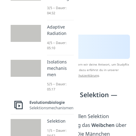
3/5 – Dauer:
04:32
Adaptive
Radiation
4/5 – Dauer:
05:10
Isolations
Nach Beantwortung speichern wir deine Antwort, um Studyflix
mechanis
zu verbessern. Mehr dazu erfährst du in unserer
men
Datenschutzerklärung
.
5/5 – Dauer:
05:17
Intersexuelle Selektion —
Definition
Evolutionsbiologie
Selektionsmechanismen
Bei der intersexuellen Selektion
Selektion
entscheidet
häufig das
Weibchen
über
1/5 – Dauer:
die
Partnerwahl
. Die Männchen
04:52