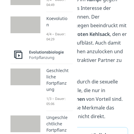
04:49
Rivalen ein, um das Interesse der
Weibchen zu gewinnen. Der
Koevolutio
n
Fregattvogel
hingegen beeindruckt mit
einem leuchtend
roten Kehlsack
, den er
4/4 – Dauer:
04:29
wie einen Ballon aufbläst. Auch damit
versucht er Weibchen anzulocken und
Evolutionsbiologie
Fortpflanzung
sich als starker, attraktiver Partner zu
präsentieren.
Geschlecht
liche
Häufig entstehen durch die sexuelle
Fortpflanz
ung
Selektion Merkmale, die nur in
Paarungssituationen
von Vorteil sind.
1/3 – Dauer:
05:06
Meist fördern diese Merkmale das
Überleben
jedoch nicht direkt.
Ungeschle
chtliche
Fortpflanz