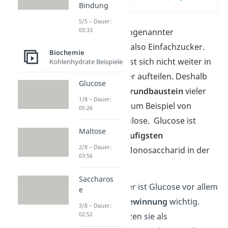
Bindung
(00:12)
5/5 – Dauer:
03:33
Glucose ist ein sogenannter
Monosaccharid
, also Einfachzucker.
Biochemie
Das heißt, sie lässt sich nicht weiter in
Kohlenhydrate Beispiele
einfachere Zucker aufteilen. Deshalb
Glucose
ist Glucose ein
Grundbaustein
vieler
1/8 – Dauer:
Kohlenhydrate, zum Beispiel von
05:26
Stärke oder Cellulose. Glucose ist
Maltose
damit das am
häufigsten
2/8 – Dauer:
vorkommende
Monosaccharid in der
03:56
Natur.
Saccharos
Für deinen Körper ist Glucose vor allem
e
für die
Energiegewinnung
wichtig.
3/8 – Dauer:
02:52
Deine Zellen nutzen sie als