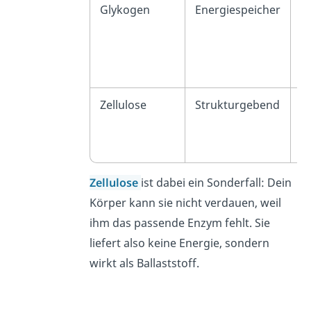
Glykogen
Energiespeicher
T
M
(L
M
Zellulose
Strukturgebend
Z
v
P
Zellulose
ist dabei ein Sonderfall: Dein
Körper kann sie nicht verdauen, weil
ihm das passende Enzym fehlt. Sie
liefert also keine Energie, sondern
wirkt als Ballaststoff.