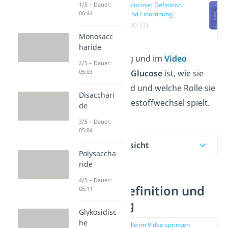
1/5 – Dauer:
Glucose: Definition
06:44
und Einordnung
(00:12)
Monosacc
haride
In diesem Beitrag und im
Video
2/5 – Dauer:
05:03
erfährst du, was
Glucose
ist, wie sie
transportiert wird und welche Rolle sie
Disacchari
in deinem Energiestoffwechsel spielt.
de
3/5 – Dauer:
05:04
Inhaltsübersicht
Polysaccha
ride
4/5 – Dauer:
Glucose: Definition und
05:11
Einordnung
Glykosidisc
he
zur Stelle im Video springen