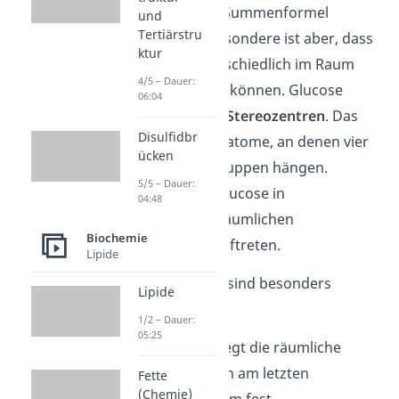
Glucose hat die Summenformel
und
Tertiärstru
C
H
O
. Das Besondere ist aber, dass
6
12
6
ktur
die Atome unterschiedlich im Raum
4/5 – Dauer:
angeordnet sein können. Glucose
06:04
besitzt mehrere
Stereozentren
. Das
Disulfidbr
sind Kohlenstoffatome, an denen vier
ücken
verschiedene Gruppen hängen.
5/5 – Dauer:
Dadurch kann Glucose in
04:48
verschiedenen räumlichen
Biochemie
Anordnungen auftreten.
Lipide
Drei Strukturen
sind besonders
Lipide
wichtig:
1/2 – Dauer:
05:25
D-/L-Form:
Legt die räumliche
Konfiguration am letzten
Fette
(Chemie)
Stereozentrum fest.