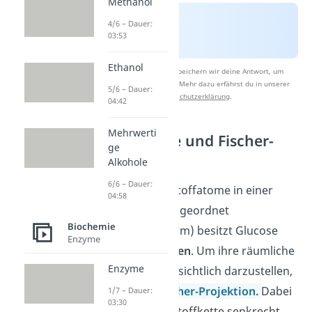
Methanol
4/6 – Dauer:
03:53
Ethanol
Nach Beantwortung speichern wir deine Antwort, um
Studyflix zu verbessern. Mehr dazu erfährst du in unserer
5/6 – Dauer:
Datenschutzerklärung
.
04:42
Mehrwerti
D-/L-Glucose und Fischer-
ge
Projektion
Alkohole
6/6 – Dauer:
Sind die Kohlenstoffatome in einer
04:58
offenen Kette
angeordnet
Biochemie
(offenkettige Form) besitzt Glucose
Enzyme
vier Stereozentren
. Um ihre räumliche
Enzyme
Anordnung übersichtlich darzustellen,
nutzt du die
Fischer-Projektion
.
Dabei
1/7 – Dauer:
03:30
wird die Kohlenstoffkette senkrecht