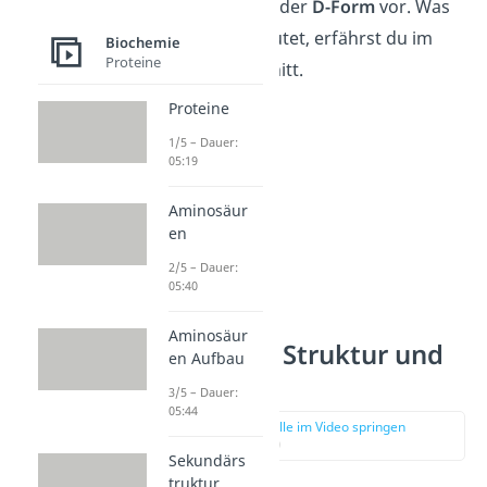
ausschließlich in der
D-Form
vor. Was
das genau bedeutet, erfährst du im
Biochemie
Proteine
nächsten Abschnitt.
Proteine
1/5 – Dauer:
05:19
Aminosäur
en
2/5 – Dauer:
05:40
Aminosäur
D-Glucose: Struktur und
en Aufbau
Anomere
3/5 – Dauer:
05:44
zur Stelle im Video springen
(01:18)
Sekundärs
truktur