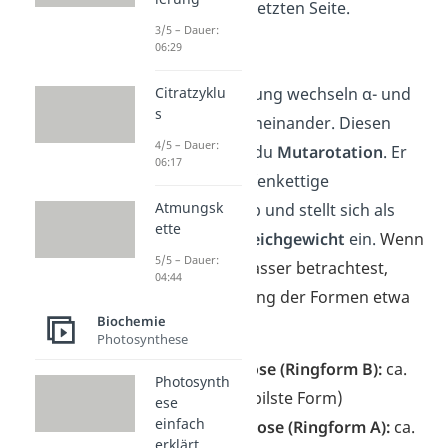
entgegengesetzten Seite.
3/5 – Dauer:
06:29
Mutarotation
Citratzyklu
In wässriger Lösung wechseln α- und
s
β-Form ständig ineinander. Diesen
4/5 – Dauer:
Wechsel nennst du
Mutarotation
. Er
06:17
läuft über die offenkettige
Atmungsk
Zwischenform ab und stellt sich als
ette
dynamisches
Gleichgewicht
ein.
Wenn
5/5 – Dauer:
du Glucose in Wasser betrachtest,
04:44
sieht die Verteilung der Formen etwa
Biochemie
so aus:
Photosynthese
b
eta
-D-Glucose (Ringform B):
ca.
Photosynth
64 %
(die stabilste Form)
ese
einfach
alpha
-D-Glucose (Ringform A):
ca.
erklärt