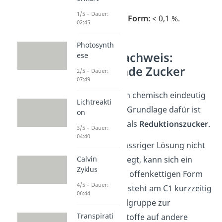
36 %
1/5 – Dauer:
offenkettige Form:
<
0,1 %.
02:45
Photosynth
Glucose-Nachweis:
ese
Reduzierende Zucker
2/5 – Dauer:
07:49
Glucose lässt sich chemisch eindeutig
Lichtreakti
nachweisen. Die Grundlage dafür ist
on
ihre Eigenschaft als
Reduktionszucker
.
3/5 – Dauer:
04:40
Da Glucose in wässriger Lösung nicht
Calvin
nur als Ring vorliegt, kann sich ein
Zyklus
kleiner Anteil zur offenkettigen Form
4/5 – Dauer:
öffnen. Dadurch steht am C1 kurzzeitig
06:44
eine freie Aldehylgruppe zur
Transpirati
Verfügung, die Stoffe auf andere