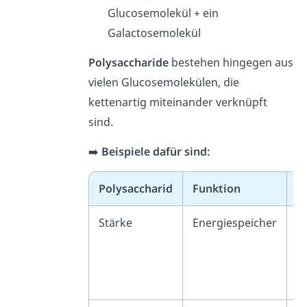
Glucosemolekül + ein
Galactosemolekül
Polysaccharide
bestehen hingegen aus
vielen Glucosemolekülen, die
kettenartig miteinander verknüpft
sind.
➡️
Beispiele dafür sind:
Polysaccharid
Funktion
V
Stärke
Energiespeicher
Pf
B.
Ka
G