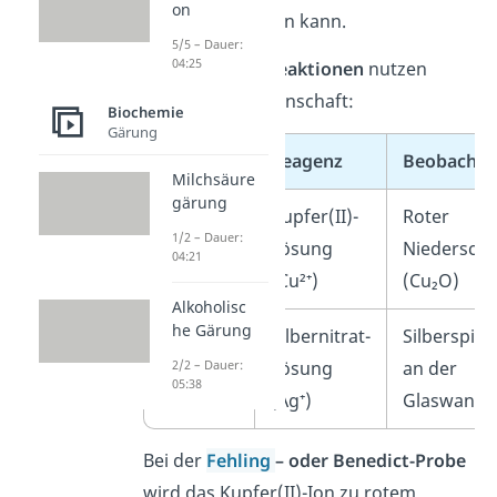
on
Stoffe übertragen kann.
5/5 – Dauer:
04:25
Zwei
Nachweisreaktionen
nutzen
genau diese Eigenschaft:
Biochemie
Gärung
Reaktion
Reagenz
Beobachtu
Milchsäure
gärung
Fehling- /
Kupfer(II)-
Roter
1/2 – Dauer:
Benedict-
Lösung
Niederschl
04:21
Probe
(Cu²⁺)
(Cu₂O)
Alkoholisc
he Gärung
Tollens-
Silbernitrat-
Silberspieg
2/2 – Dauer:
Probe
Lösung
an der
05:38
(Ag⁺)
Glaswand
Bei der
Fehling
– oder Benedict-Probe
wird das Kupfer(II)-Ion zu rotem