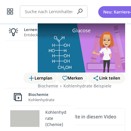
Suche
Neu: Karriere
Lernen lohnt sich!
Entdecke hier deine Chancen.
Lernplan
Merken
Link teilen
Biochemie
Kohlenhydrate Beispiele
Glucose
Biochemie
Kohlenhydrate
Kohlenhyd
Wichtige Inhalte in diesem Video
rate
(Chemie)