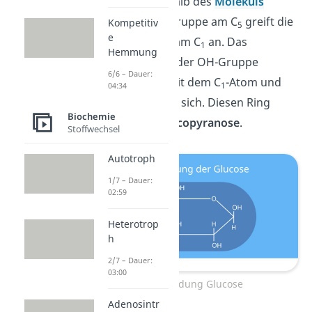
Reaktion innerhalb des
Moleküls
selbst. Die OH-Gruppe am C
greift die
Kompetitiv
5
e
Aldehydgruppe am C
an. Das
1
Hemmung
Sauerstoffatom der OH-Gruppe
6/6 – Dauer:
verbindet sich mit dem C
-Atom und
1
04:34
der Ring schließt sich. Diesen Ring
Biochemie
nennst du
D-Glucopyranose
.
Stoffwechsel
Autotroph
1/7 – Dauer:
02:59
Heterotrop
h
2/7 – Dauer:
03:00
Ringbildung Glucose
Adenosintr