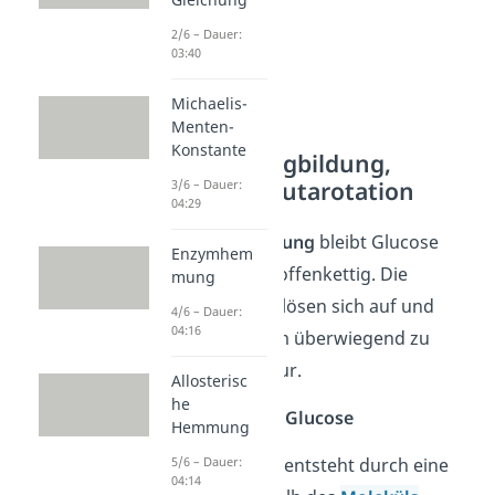
2/6 – Dauer:
03:40
Michaelis-
Menten-
Konstante
Glucose: Ringbildung,
Anomere, Mutarotation
3/6 – Dauer:
04:29
In
wässriger Lösung
bleibt Glucose
Enzymhem
nicht dauerhaft offenkettig. Die
mung
Zuckermoleküle lösen sich auf und
4/6 – Dauer:
04:16
ändern ihre Form überwiegend zu
einer Ringstruktur.
Allosterisc
he
Ringbildung der Glucose
Hemmung
Die
Ringbildung
entsteht durch eine
5/6 – Dauer:
04:14