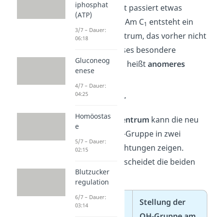
iphosphat
An diesem Schritt passiert etwas
(ATP)
Entscheidendes: Am C
entsteht ein
1
3/7 – Dauer:
neues Stereozentrum, das vorher nicht
06:18
existiert hat. Dieses besondere
Gluconeog
Kohlenstoffatom heißt
anomeres
enese
Zentrum
.
4/7 – Dauer:
04:25
α- und β-Anomer
Homöostas
Am
anomeren Zentrum
kann die neu
e
entstandene OH-Gruppe in zwei
5/7 – Dauer:
verschiedene Richtungen zeigen.
02:15
Genau das unterscheidet die beiden
Blutzucker
Anomere:
regulation
6/7 – Dauer:
Stellung der
03:14
OH-Gruppe am