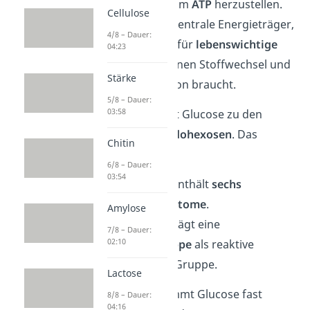
Ausgangsstoff, um
ATP
herzustellen.
Cellulose
Und ATP ist der zentrale Energieträger,
4/8 – Dauer:
den dein Körper für
lebenswichtige
04:23
Prozesse
wie deinen Stoffwechsel und
Stärke
die Gehirnfunktion braucht.
5/8 – Dauer:
03:58
Chemisch gehört Glucose zu den
sogenannten
Aldohexosen
. Das
Chitin
bedeutet:
6/8 – Dauer:
03:54
Hexose:
Sie enthält
sechs
Kohlenstoffatome
.
Amylose
Aldose:
Sie trägt eine
7/8 – Dauer:
02:10
Aldehydgruppe
als reaktive
funktionelle Gruppe.
Lactose
In der Natur kommt Glucose fast
8/8 – Dauer:
04:16