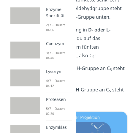
gezeichnet: Die Aldehydgruppe steht
Enzyme
Spezifität
oben, die CH₂OH-Gruppe unten.
2/7 – Dauer:
Für die Einordnung in
D- oder L-
04:06
Glucose
schaust du auf das
Coenzym
Stereozentrum am fünften
3/7 – Dauer:
Kohlenstoffatom, also C
:
5
04:46
D-Glucose:
Die OH-Gruppe an C
steht
5
Lysozym
rechts.
4/7 – Dauer:
04:12
L-Glucose:
Die OH-Gruppe an C
steht
5
links.
Proteasen
5/7 – Dauer:
02:30
Enzymklas