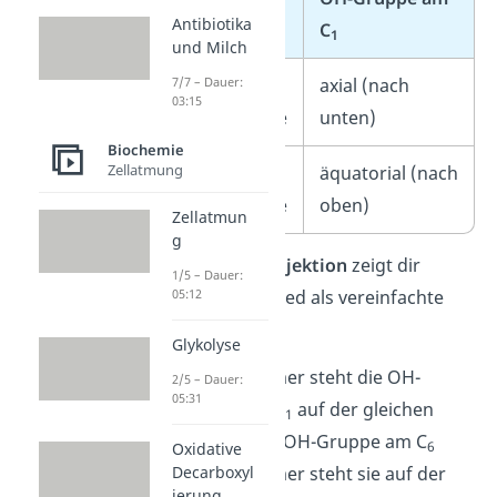
Antibiotika
Anomer
C
1
und Milch
7/7 – Dauer:
α-D-
axial (nach
03:15
Glucopyranose
unten)
Biochemie
Zellatmung
β-D-
äquatorial (nach
Glucopyranose
oben)
Zellatmun
g
Die
Haworth-Projektion
zeigt dir
1/5 – Dauer:
05:12
diesen Unterschied als vereinfachte
Ringdarstellung:
Glykolyse
Beim α-Anomer steht die OH-
2/5 – Dauer:
05:31
Gruppe am C
auf der gleichen
1
Seite wie die OH-Gruppe am C
6
Oxidative
Decarboxyl
Beim β-Anomer steht sie auf der
ierung