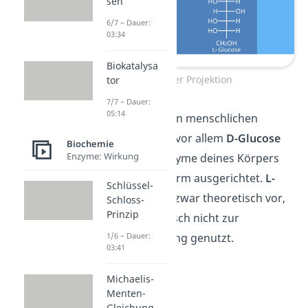
sen
6/7 – Dauer:
03:34
Biokatalysa
Fischer Projektion
tor
7/7 – Dauer:
05:14
Übrigens:
Für den menschlichen
Stoffwechsel
ist vor allem
D-Glucose
Biochemie
Enzyme: Wirkung
relevant. Die Enzyme deines Körpers
sind auf diese Form ausgerichtet.
L-
Schlüssel-
Glucose
kommt zwar theoretisch vor,
Schloss-
Prinzip
wird aber praktisch nicht zur
Energiegewinnung genutzt.
1/6 – Dauer:
03:41
Michaelis-
Menten-
Gleichung