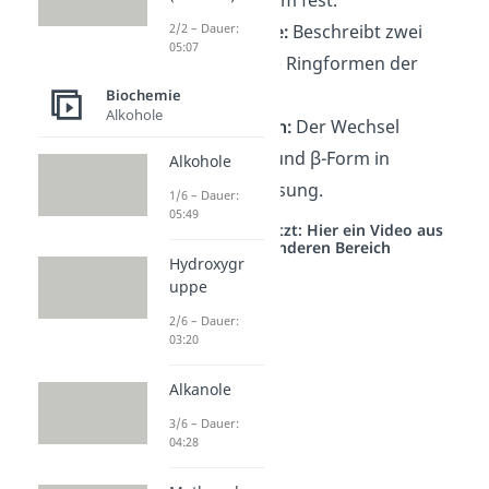
α/β-Anomere:
Beschreibt zwei
2/2 – Dauer:
05:07
verschiedene Ringformen der
Glucose.
Biochemie
Alkohole
Mutarotation:
Der Wechsel
zwischen α- und β-Form in
Alkohole
wässriger Lösung.
1/6 – Dauer:
05:49
Studyflix vernetzt: Hier ein Video aus
einem anderen Bereich
Hydroxygr
uppe
2/6 – Dauer:
03:20
Alkanole
3/6 – Dauer:
04:28