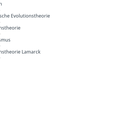
n
3
sche Evolutionstheorie
6
nstheorie
0
smus
9
onstheorie Lamarck
9