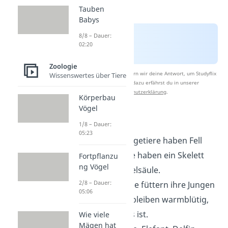
Tauben
Babys
8/8 – Dauer:
02:20
Zoologie
Nach Beantwortung speichern wir deine Antwort, um Studyflix
Wissenswertes über Tiere
zu verbessern. Mehr dazu erfährst du in unserer
Datenschutzerklärung
.
Körperbau
Vögel
Säugetiere
1/8 – Dauer:
05:23
Aussehen
: Säugetiere haben Fell
oder Haare. Sie haben
ein Skelett
Fortpflanzu
ng Vögel
mit einer Wirbelsäule.
2/8 – Dauer:
Fähigkeiten
: Sie füttern ihre Jungen
05:06
mit Milch und bleiben warmblütig,
egal wie kalt es ist.
Wie viele
Mägen hat