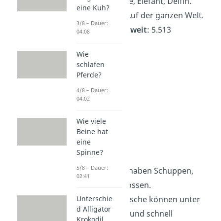
Beispiele
: Löwe, Elefant, Delfin.
eine Kuh?
Lebensraum
: Auf der ganzen Welt.
3/8 – Dauer:
Artenzahl weltweit
: 5.513
04:08
Wie
schlafen
Pferde?
4/8 – Dauer:
04:02
Wie viele
Beine hat
eine
Spinne?
Fische
5/8 – Dauer:
Aussehen
: Sie haben Schuppen,
02:41
Kiemen und Flossen.
Unterschie
Fähigkeiten
: Fische können unter
d Alligator
Wasser atmen und schnell
Krokodil