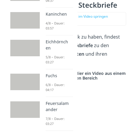
04:37
Tierarten — Steckbriefe
Kaninchen
zur Stelle im Video springen
(00:49)
4/8 – Dauer:
03:57
Um einen Überblick zu haben, findest
Eichhörnch
du hier kurze
Steckbriefe
zu den
en
wichtigsten
Tierarten
und ihren
5/8 – Dauer:
Merkmalen.
03:27
Studyflix vernetzt: Hier ein Video aus einem
Fuchs
anderen Bereich
6/8 – Dauer:
04:17
Feuersalam
ander
7/8 – Dauer:
03:27