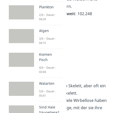
sogar in Häusern.
Plankton
Artenzahl weltweit
: 102.248
2/6 – Dauer:
04:29
Algen
3/6 – Dauer:
04:15
Kiemen
Fisch
4/6 – Dauer:
03:04
Wirbellose
Walarten
Aussehen
: Kein Skelett, aber oft ein
5/6 – Dauer:
hartes Außenskelett.
05:01
Fähigkeiten
: Viele Wirbellose haben
Sind Haie
eine Raspelzunge, mit der sie ihre
Säugetiere?