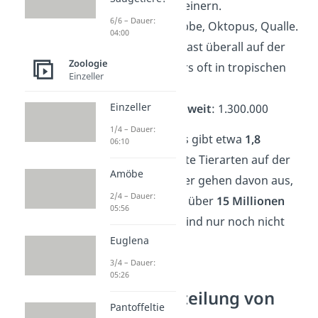
Nahrung zerkleinern.
6/6 – Dauer:
Beispiele
: Krabbe, Oktopus, Qualle.
04:00
Lebensraum
: Fast überall auf der
Zoologie
Welt, besonders oft in tropischen
Einzeller
Gebieten.
Einzeller
Artenzahl weltweit
: 1.300.000
1/4 – Dauer:
Schon gewusst?
Es gibt etwa
1,8
06:10
Millionen
entdeckte Tierarten auf der
Amöbe
Welt. Doch Forscher gehen davon aus,
2/4 – Dauer:
dass es insgesamt über
15 Millionen
05:56
gibt. Die meisten sind nur noch nicht
Euglena
entdeckt worden.
3/4 – Dauer:
05:26
Weitere Einteilung von
Pantoffeltie