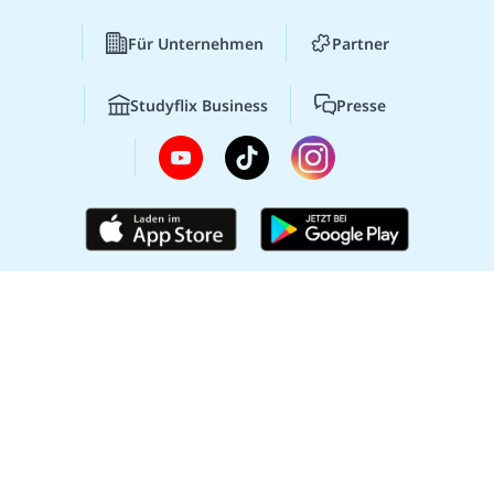
Für Unternehmen
Partner
Studyflix Business
Presse
© 2026 Studyflix
Impressum
AGB
Datenschutz
Datenschutz-Einstellungen
Lernen lohnt sich!
Entdecke hier deine
Chancen.
Gib uns Feedback
Zur Webseite