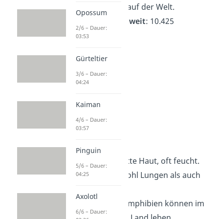
— fast überall auf der Welt.
Opossum
Artenzahl weltweit
: 10.425
2/6 – Dauer:
03:53
Gürteltier
3/6 – Dauer:
04:24
Kaiman
4/6 – Dauer:
03:57
Amphibien
Pinguin
Aussehen
: Glatte Haut, oft feucht.
5/6 – Dauer:
Sie haben sowohl Lungen als auch
04:25
Kiemen.
Axolotl
Fähigkeiten
: Amphibien können im
6/6 – Dauer:
Wasser und an Land leben.