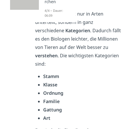
Tieren
rchen
4/4 – Dauer:
Tiere werden nicht nur in Arten
06:09
unterteilt, sondern in ganz
verschiedene
Kategorien
. Dadurch fällt
es den Biologen leichter, die Millionen
von Tieren auf der Welt besser zu
verstehen
. Die wichtigsten Kategorien
sind:
Stamm
Klasse
Ordnung
Familie
Gattung
Art