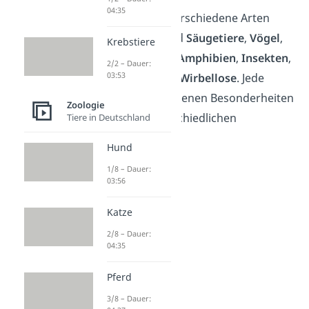
04:35
Tiere werden in verschiedene Arten
eingeteilt. Das sind
Säugetiere
,
Vögel
,
Krebstiere
Fische
,
Reptilien
,
Amphibien
,
Insekten
,
2/2 – Dauer:
03:53
Spinnentiere
und
Wirbellose
. Jede
Tierart hat ihre eigenen Besonderheiten
Zoologie
und lebt in unterschiedlichen
Tiere in Deutschland
Lebensräumen.
Hund
1/8 – Dauer:
03:56
Katze
2/8 – Dauer:
04:35
Pferd
3/8 – Dauer: