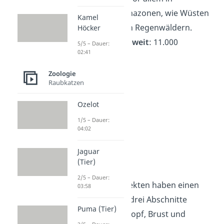
wärmeren Klimazonen, wie Wüsten
Kamel
und tropischen Regenwäldern.
Höcker
Artenzahl weltweit
: 11.000
5/5 – Dauer:
02:41
Zoologie
Raubkatzen
Ozelot
1/5 – Dauer:
04:02
Jaguar
(Tier)
Insekten
2/5 – Dauer:
Aussehen
: Insekten haben einen
03:58
Körper, der in drei Abschnitte
Puma (Tier)
unterteilt ist: Kopf, Brust und