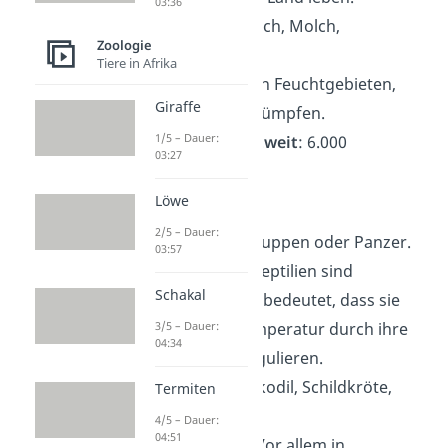
03:36
Beispiele
: Frosch, Molch,
Zoologie
Salamander.
Tiere in Afrika
Lebensraum
: In Feuchtgebieten,
Giraffe
Wäldern und Sümpfen.
1/5 – Dauer:
Artenzahl weltweit
: 6.000
03:27
Löwe
Reptilien
2/5 – Dauer:
Aussehen
: Schuppen oder Panzer.
03:57
Fähigkeiten
: Reptilien sind
Schakal
kaltblütig. Das bedeutet, dass sie
3/5 – Dauer:
ihre Körpertemperatur durch ihre
04:34
Umgebung regulieren.
Beispiele
: Krokodil, Schildkröte,
Termiten
Schlange.
4/5 – Dauer:
04:51
Lebensraum
: Vor allem in