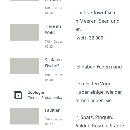
schwimmen.
6/8 – Dauer:
Beispiele
: Hai, Lachs, Clownfisch.
04:56
Lebensraum
: In Meeren, Seen und
Tiere im
Flüssen weltweit.
Wald
Artenzahl weltweit
: 32.900
7/8 – Dauer:
02:52
Vögel
Schlafen
Fische?
Aussehen
: Vögel haben Federn und
Flügel.
8/8 – Dauer:
04:48
Fähigkeiten
: Die meisten Vögel
können fliegen, aber einige, wie der
Zoologie
Tiere in Südamerika
Pinguin, schwimmen lieber. Sie
legen Eier.
Faultier
Beispiele
: Adler, Spatz, Pinguin.
1/6 – Dauer:
04:27
Lebensraum
: Wälder, Küsten, Städte