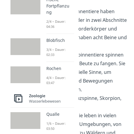
Spinnentiere
Fortpflanzu
Aussehen
: Spinnentiere haben
ng
einen Körper, der in zwei Abschnitte
2/4 – Dauer:
04:36
unterteilt ist: Vorderkörper und
Hinterleib. Sie haben acht Beine und
Blobfisch
keine Flügel.
3/4 – Dauer:
Fähigkeiten
: Spinnentiere spinnen
02:33
Netze, um ihre Beute zu fangen. Sie
Rochen
haben oft spezielle Sinne, um
4/4 – Dauer:
Vibrationen und Bewegungen
03:47
wahrzunehmen.
Zoologie
Beispiele
: Kreuzspinne, Skorpion,
Wasserlebewesen
Milbe.
Qualle
Lebensraum
: Sie leben in vielen
verschiedenen Umgebungen, von
1/6 – Dauer:
03:50
Wüsten bis hin zu Wäldern und