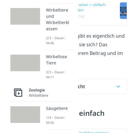
Tierarten — einfach
Wirbeltiere
erklärt
und
(00:16)
Wirbeltierkl
assen
Welche
Tierarten
gibt es eigentlich und
2/3 – Dauer:
04:46
wie unterscheiden sie sich? Das
erfährst du in unserem Beitrag und im
Wirbellose
Video!
Tiere
3/3 – Dauer:
04:11
Inhaltsübersicht
Zoologie
Wirbeltiere
Säugetiere
Tierarten — einfach
1/4 – Dauer:
erklärt
04:56
zur Stelle im Video springen