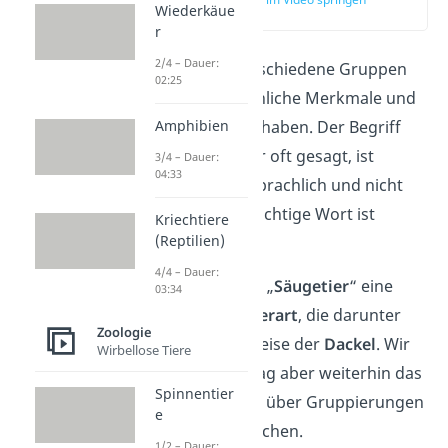
Wiederkäue
(00:16)
r
2/4 – Dauer:
Tierarten
sind verschiedene Gruppen
02:25
von Tieren, die ähnliche Merkmale und
Amphibien
Verhaltensweisen haben. Der Begriff
„Tierart“ wird zwar oft gesagt, ist
3/4 – Dauer:
04:33
jedoch umgangssprachlich und nicht
ganz richtig. Das richtige Wort ist
Kriechtiere
(Reptilien)
„
Klasse
“.
4/4 – Dauer:
Denn eigentlich ist „
Säugetier
“ eine
03:34
Klasse
und eine
Tierart
, die darunter
Zoologie
fällt, ist beispielsweise der
Dackel
. Wir
Wirbellose Tiere
benutzen im Beitrag aber weiterhin das
Spinnentier
Wort „Tierart“, um über Gruppierungen
e
von Tieren zu sprechen.
1/2 – Dauer: