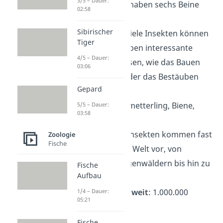
3/5 – Dauer:
Hinterleib. Sie haben
sechs Beine
02:58
und oft Flügel.
Sibirischer
Fähigkeiten
: Viele Insekten können
Tiger
fliegen und haben interessante
4/5 – Dauer:
Verhaltensweisen, wie das Bauen
03:06
von Nestern oder das Bestäuben
Gepard
von Pflanzen.
Beispiele
: Schmetterling, Biene,
5/5 – Dauer:
03:58
Ameise.
Lebensraum
: Insekten kommen fast
Zoologie
Fische
überall auf der Welt vor, von
tropischen Regenwäldern bis hin zu
Fische
Aufbau
Städten
Artenzahl weltweit
: 1.000.000
1/4 – Dauer:
05:21
Fische