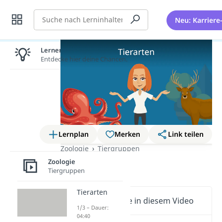
Suche
Neu: Karriere
Lernen lohnt sich!
Entdecke hier deine Chancen.
Lernplan
Merken
Link teilen
Zoologie
Tiergruppen
Zoologie
Tierarten
Tiergruppen
Tierarten
Wichtige Inhalte in diesem Video
1/3 – Dauer:
04:40