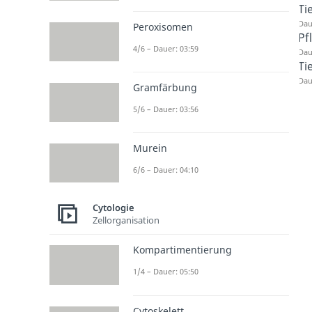
Ti
Dau
Peroxisomen
Pf
4/6 – Dauer: 03:59
Dau
Ti
Dau
Gramfärbung
5/6 – Dauer: 03:56
Murein
6/6 – Dauer: 04:10
Cytologie
Zellorganisation
Kompartimentierung
1/4 – Dauer: 05:50
Cytoskelett