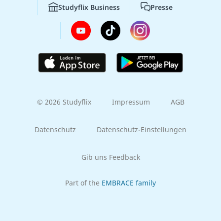
Studyflix Business
Presse
© 2026 Studyflix
Impressum
AGB
Datenschutz
Datenschutz-Einstellungen
Gib uns Feedback
Part of the
EMBRACE family