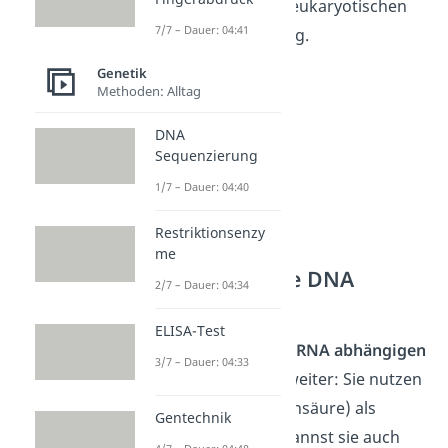
Replikation bei den eukaryotischen
7/7 – Dauer: 04:41
Lebewesen zuständig.
Genetik
Methoden: Alltag
DNA
Sequenzierung
1/7 – Dauer: 04:40
Restriktionsenzy
me
RNA abhängige DNA
2/7 – Dauer: 04:34
Polymerasen
ELISA-Test
Machen wir mit den
RNA abhängigen
3/7 – Dauer: 04:33
DNA Polymerasen
weiter: Sie nutzen
die
RNA
(Ribonukleinsäure) als
Gentechnik
Kopiervorlage. Du kannst sie auch