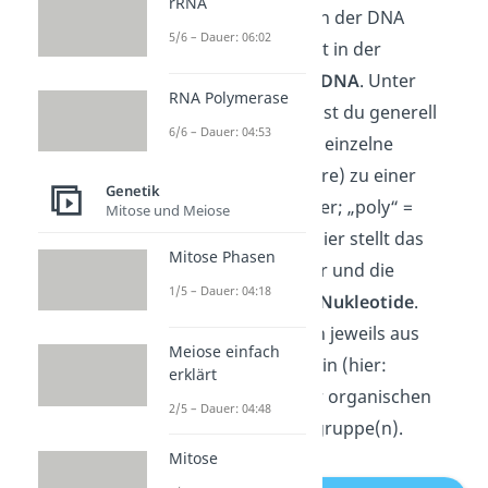
rRNA
Die zentrale Funktion der DNA
5/6 – Dauer: 06:02
Polymerasen besteht in der
Polymerisation
der
DNA
. Unter
RNA Polymerase
Polymerisation kannst du generell
6/6 – Dauer: 04:53
verstehen, dass sich einzelne
Bausteine (Monomere) zu einer
Genetik
langen Kette (Polymer; „poly“ =
Mitose und Meiose
„viele“) verbinden. Hier stellt das
Mitose Phasen
Polymer die
DNA
dar und die
1/5 – Dauer: 04:18
Monomere sind die
Nukleotide
.
Nukleotide bestehen jeweils aus
Meiose einfach
einem Zuckerbaustein (hier:
erklärt
Desoxyribose), einer organischen
2/5 – Dauer: 04:48
Base und Phosphatgruppe(n).
Mitose