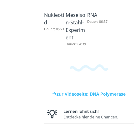
Nukleoti
Meselso
RNA
d
n-Stahl-
Dauer: 06:37
Dauer: 05:21
Experim
ent
Dauer: 04:39
zur Videoseite: DNA Polymerase
Lernen lohnt sich!
Entdecke hier deine Chancen.