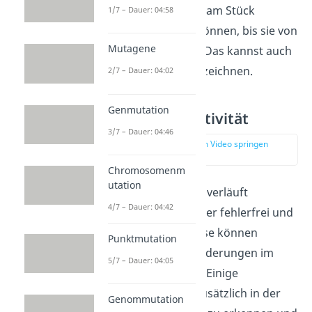
wie viele Nukleotide am Stück
1/7 – Dauer: 04:58
verknüpft werden können, bis sie von
Mutagene
der DNA „abfallen“. Das kannst auch
als
Prozessivität
bezeichnen.
2/7 – Dauer: 04:02
Genmutation
Exonukleaseaktivität
3/7 – Dauer: 04:46
zur Stelle im Video springen
(02:05)
Chromosomenm
utation
Die DNA Replikation verläuft
4/7 – Dauer: 04:42
allerdings nicht immer fehlerfrei und
auch äußere Einflüsse können
Punktmutation
Schäden oder Veränderungen im
5/7 – Dauer: 04:05
Erbgut veranlassen. Einige
Polymerasen sind zusätzlich in der
Genommutation