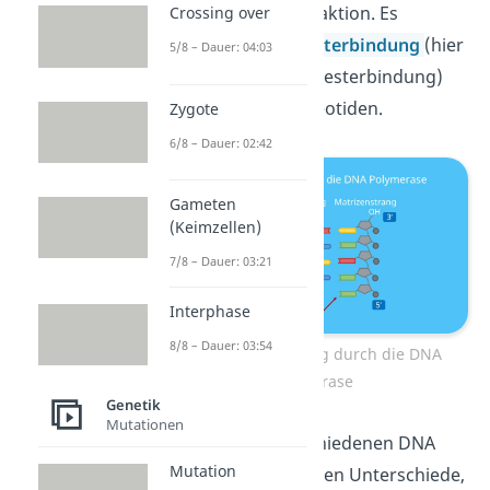
Triebkraft dieser Reaktion. Es
Crossing over
entsteht nun eine
Esterbindung
(hier
5/8 – Dauer: 04:03
genauer: Phosphodiesterbindung)
zwischen zwei Nukleotiden.
Zygote
6/8 – Dauer: 02:42
Gameten
(Keimzellen)
7/8 – Dauer: 03:21
Interphase
8/8 – Dauer: 03:54
Kettenverlängerung durch die DNA
Polymerase
Genetik
Mutationen
Zwischen den verschiedenen DNA
Mutation
Polymerasen bestehen Unterschiede,