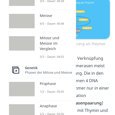
3/5 – Dauer: 04:28
Meiose
4/5 – Dauer: 06:48
Mitose und
Meiose im
Aufbau DNA Einzelstrang als Polymer
Vergleich
5/5 – Dauer: 04:53
Als Vorlage für diese Verknüpfung
nutzen die DNA Polymerasen meist
Genetik
Phasen der Mitose und Meiose
einen DNA Einzelstrang. Die in den
Nukleotiden enthaltenen 4 DNA
Prophase
Basen paaren sich immer nur in einer
1/2 – Dauer: 05:03
bestimmten Kombination
(=
komplementäre Basenpaarung
)
Anaphase
miteinander (Adenin mit Thymin und
2/2 – Dauer: 03:26