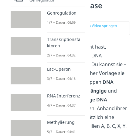
DNA Polymerase
Formen
Genregulation
1/7 – Dauer: 06:09
zur Stelle im Video springen
(02:34)
Transkriptionsfa
ktoren
Wie du bereits gelernt hast,
existieren zahlreiche DNA
2/7 – Dauer: 04:32
Polymerase Formen. Du kannst sie –
Lac-Operon
je nachdem mit welcher Vorlage sie
3/7 – Dauer: 04:16
arbeiten – in die Gruppen
DNA
abhängige,
RNA abhängige
und
RNA Interferenz
Matrizenunabhängige
DNA
4/7 – Dauer: 04:37
Polymerasen
einteilen. Anhand ihrer
Struktur erfolgt zusätzlich eine
Methylierung
Einteilung in die Familien A, B, C, X, Y.
5/7 – Dauer: 04:41