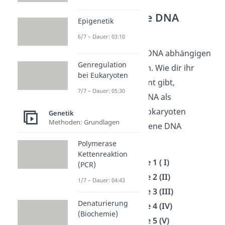
DNA abhängige DNA
Epigenetik
Polymerasen
6/7 – Dauer: 03:10
Fangen wir mit den DNA abhängigen
Genregulation
DNA Polymerasen an. Wie dir ihr
bei Eukaryoten
Name bereits bekannt gibt,
7/7 – Dauer: 05:30
verwenden sie die DNA als
Synthesevorlage. Prokaryoten
Genetik
Methoden: Grundlagen
besitzen 5 verschiedene DNA
Polymerasen:
Polymerase
Kettenreaktion
DNA Polymerase 1 ( I)
(PCR)
DNA Polymerase 2 (II)
1/7 – Dauer: 04:43
DNA Polymerase 3 (III)
Denaturierung
DNA Polymerase 4 (IV)
(Biochemie)
DNA Polymerase 5 (V)