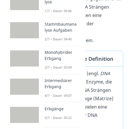
lyse
die Synthese von RNA Strängen
1/7 – Dauer: 05:06
zuständig und nehmen eine
relevante Stellung in der
Stammbaumana
lyse Aufgaben
Transkription
der
2/7 – Dauer: 04:40
Proteinbiosynthese
ein.
Monohybrider
DNA Polymerase Definition
Erbgang
3/7 – Dauer: 03:09
DNA Polymerasen
(engl.
DNA
Intermediärer
polymerases
) sind Enzyme, die
Erbgang
die Bildung von DNA Strängen
4/7 – Dauer: 04:07
anhand einer Vorlage (Matrize)
katalysieren. Sie spielen eine
Erbgänge
große Rolle bei der DNA
5/7 – Dauer: 05:22
Replikation.