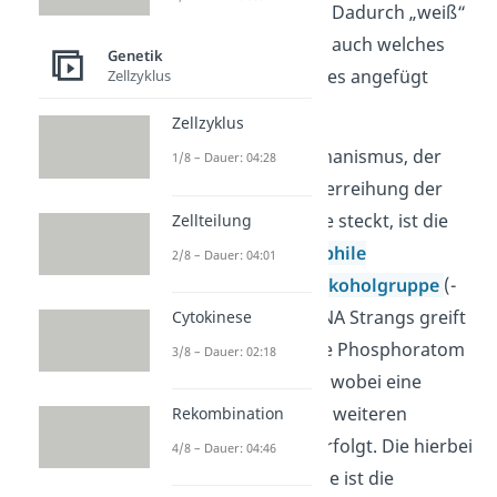
Guanin mit Cytosin). Dadurch „weiß“
die DNA Polymerase auch welches
Genetik
Nukleotid als nächstes angefügt
Zellzyklus
werden muss.
Zellzyklus
Der chemische Mechanismus, der
1/8 – Dauer: 04:28
hinter der Aneinanderreihung der
einzelnen Nukleotide steckt, ist die
Zellteilung
sogenannte
Nucleophile
2/8 – Dauer: 04:01
Substitution
. Die
Alkoholgruppe
(-
OH) am Ende des DNA Strangs greift
Cytokinese
hier jeweils das erste Phosphoratom
3/8 – Dauer: 02:18
eines Nukleotids an, wobei eine
Abspaltung der zwei weiteren
Rekombination
Phosphatgruppen erfolgt. Die hierbei
4/8 – Dauer: 04:46
freiwerdende Energie ist die