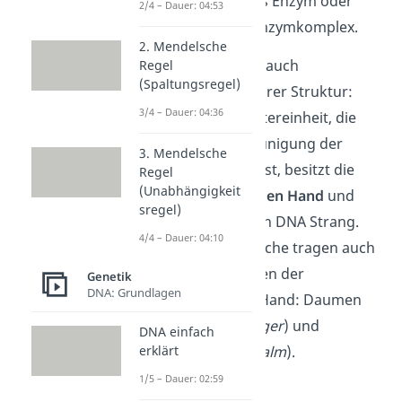
Beispiel als einzelnes Enzym oder
2/4 – Dauer: 04:53
auch als größerer Enzymkomplex.
2. Mendelsche
Allerdings bestehen auch
Regel
(Spaltungsregel)
Gemeinsamkeiten ihrer Struktur:
3/4 – Dauer: 04:36
Ihre katalytische Untereinheit, die
also für die Beschleunigung der
3. Mendelsche
Reaktion zuständig ist, besitzt die
Regel
(Unabhängigkeit
Form einer geöffneten Hand
und
sregel)
umschließt quasi den DNA Strang.
4/4 – Dauer: 04:10
Ihre jeweiligen Bereiche tragen auch
tatsächlich die Namen der
Genetik
DNA: Grundlagen
Bestandteilte einer Hand: Daumen
(
thumb
), Finger (
finger
) und
DNA einfach
Handinnenfläche (
erklärt
palm
).
1/5 – Dauer: 02:59
Zudem kannst du im