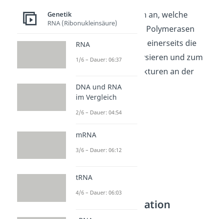
Schauen wir uns nun an, welche
Genetik
RNA (Ribonukleinsäure)
Funktionen
die DNA Polymerasen
besitzen. Sie können einerseits die
RNA
DNA Synthese katalysieren und zum
1/6 – Dauer: 06:37
anderen auch Korrekturen an der
DNA vornehmen.
DNA und RNA
im Vergleich
2/6 – Dauer: 04:54
mRNA
3/6 – Dauer: 06:12
tRNA
4/6 – Dauer: 06:03
DNA Polymerisation