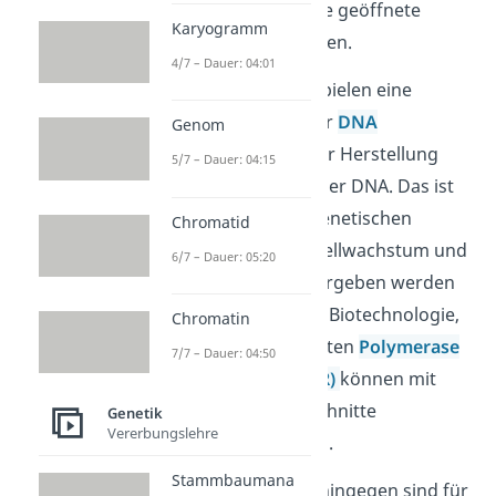
aber in etwa wie eine geöffnete
Karyogramm
rechte Hand vorstellen.
4/7 – Dauer: 04:01
DNA Polymerasen spielen eine
zentrale Rolle bei der
DNA
Genom
Replikation
, also der Herstellung
5/7 – Dauer: 04:15
identischer Kopien der DNA. Das ist
wichtig, damit die genetischen
Chromatid
Informationen bei Zellwachstum und
6/7 – Dauer: 05:20
Fortpflanzung weitergeben werden
können. Auch in der Biotechnologie,
Chromatin
wie in der sogenannten
Polymerase
7/7 – Dauer: 04:50
Kettenreaktion (PCR)
können mit
ihrer Hilfe DNA Abschnitte
Genetik
Vererbungslehre
vervielfältigt werden.
Stammbaumana
RNA Polymerasen
hingegen sind für