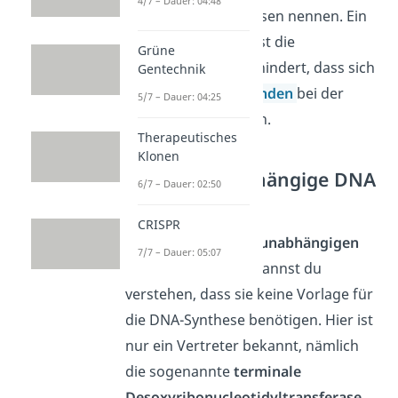
4/7 – Dauer: 04:48
Reverse Transkriptasen nennen. Ein
bekanntes Beispiel ist die
Grüne
Telomerase
, die verhindert, dass sich
Gentechnik
die
Chromosomenenden
bei der
5/7 – Dauer: 04:25
Zellteilung verkürzen.
Therapeutisches
Klonen
Matrizenunabhängige DNA
6/7 – Dauer: 02:50
Polymerase
CRISPR
Unter den
Matrizenunabhängigen
7/7 – Dauer: 05:07
DNA Polymerasen
kannst du
verstehen, dass sie keine Vorlage für
die DNA-Synthese benötigen. Hier ist
nur ein Vertreter bekannt, nämlich
die sogenannte
terminale
Desoxyribonucleotidyltransferase
.