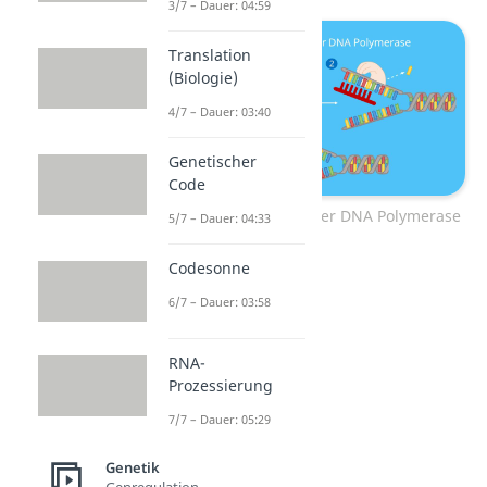
3/7 – Dauer: 04:59
Translation
(Biologie)
4/7 – Dauer: 03:40
Genetischer
Code
Exonukleaseaktivität der DNA Polymerase
5/7 – Dauer: 04:33
Codesonne
6/7 – Dauer: 03:58
RNA-
Prozessierung
7/7 – Dauer: 05:29
Genetik
Genregulation