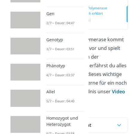
DNA Polymerase
Gen
einfach erklärt
(00:15)
2/7 – Dauer: 04:47
Das Enzym DNA Polymerase kommt
Genotyp
in allen Organismen vor und spielt
3/7 – Dauer: 03:51
eine wichtige Rolle in der
Biotechnologie. Hier erfährst du alles
Phänotyp
Wissenswerte über dieses wichtige
4/7 – Dauer: 03:37
Enzym. Schaue dir gerne für ein noch
schnelleres Verständnis unser
Video
Allel
dazu an!
5/7 – Dauer: 04:40
Homozygot und
Heterozygot
Inhaltsübersicht
6/7 – Dauer: 03:58