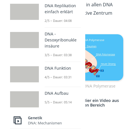
Handflächenbereich in allen DNA
DNA Replikation
einfach erklärt
Polymerasen das aktive Zentrum
vorfinden.
2/5 – Dauer: 04:08
DNA -
Desoxyribonukle
insäure
3/5 – Dauer: 03:38
DNA Funktion
4/5 – Dauer: 03:31
Handstruktur der DNA Polymerase
DNA Aufbau
Studyflix vernetzt: Hier ein Video aus
5/5 – Dauer: 05:14
einem anderen Bereich
Genetik
DNA: Mechanismen