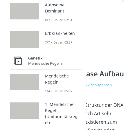
Autosomal
Dominant
6/7 – Dauer: 02:31
Erbkrankheiten
7/7 – Dauer: 05:37
Genetik
Mendelsche Regeln
DNA Polymerase Aufbau
Mendelsche
Regeln
zur Stelle im Video springen
(00:21)
1/4 – Dauer: 05:07
1. Mendelsche
Der Aufbau und die Struktur der DNA
Regel
Polymerasen ist je nach Art sehr
(Uniformitätsreg
unterschiedlich. Sie existieren zum
el)