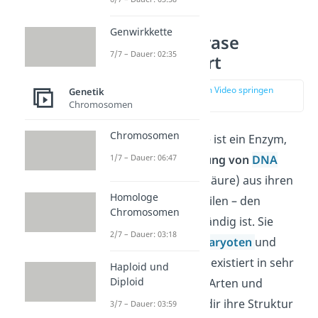
Genwirkkette
DNA Polymerase
7/7 – Dauer: 02:35
einfach erklärt
zur Stelle im Video springen
Genetik
(00:15)
Chromosomen
Chromosomen
Die DNA Polymerase ist ein Enzym,
1/7 – Dauer: 06:47
das für die
Herstellung von
DNA
(Desoxyribonukleinsäure) aus ihren
Homologe
einzelnen Bestandteilen – den
Chromosomen
Nukleotiden
– zuständig ist. Sie
2/7 – Dauer: 03:18
kommt in allen
Prokaryoten
und
Eukaryoten
vor und existiert in sehr
Haploid und
Diploid
vielen verschiedene Arten und
Formen. Du kannst dir ihre Struktur
3/7 – Dauer: 03:59