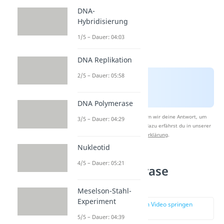
DNA-
Hybridisierung
1/5 – Dauer: 04:03
DNA Replikation
2/5 – Dauer: 05:58
DNA Polymerase
Nach Beantwortung speichern wir deine Antwort, um
3/5 – Dauer: 04:29
Studyflix zu verbessern. Mehr dazu erfährst du in unserer
Datenschutzerklärung
.
Nukleotid
4/5 – Dauer: 05:21
DNA Polymerase
Funktion
Meselson-Stahl-
Experiment
zur Stelle im Video springen
(01:15)
5/5 – Dauer: 04:39