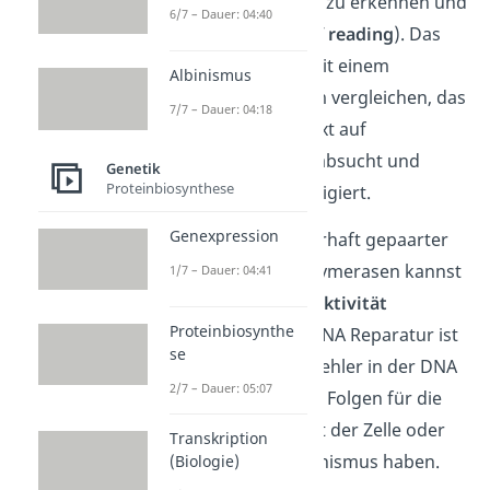
Lage, diese Schäden zu erkennen und
6/7 – Dauer: 04:40
zu beheben (=
proof reading
). Das
kannst du in etwa mit einem
Albinismus
Korrekturprogramm vergleichen, das
7/7 – Dauer: 04:18
deinen getippten Text auf
Rechtschreibfehler absucht und
Genetik
Proteinbiosynthese
gegebenenfalls korrigiert.
Genexpression
Das Entfernen fehlerhaft gepaarter
Basen durch die Polymerasen kannst
1/7 – Dauer: 04:41
du als
Exonukleaseaktivität
Proteinbiosynthe
bezeichnen. Diese DNA Reparatur ist
se
sehr wichtig, denn Fehler in der DNA
2/7 – Dauer: 05:07
können gravierende Folgen für die
Funktionstüchtigkeit der Zelle oder
Transkription
des gesamten Organismus haben.
(Biologie)