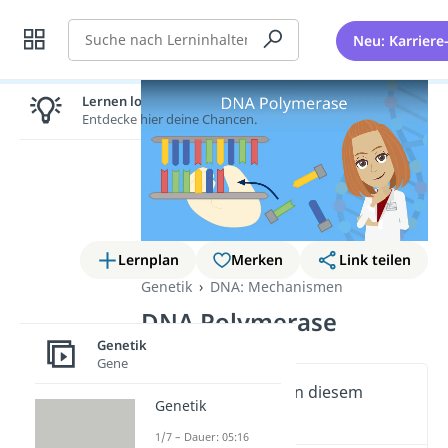
Suche
Neu: Karriere
Lernen lohnt sich!
Entdecke hier deine Chancen.
Lernplan
Merken
Link teilen
Genetik
DNA: Mechanismen
DNA Polymerase
Genetik
Gene
Wichtige Inhalte in diesem
Genetik
Video
1/7 – Dauer: 05:16