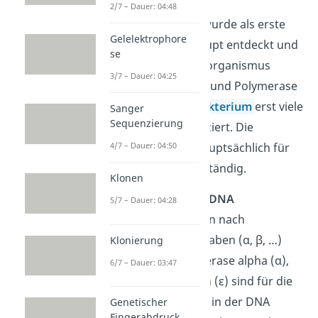
2/7 – Dauer: 04:48
DNA Polymerase 1 wurde als erste
Gelelektrophore
Polymerase überhaupt entdeckt und
se
zwar in dem Modellorganismus
3/7 – Dauer: 04:25
E.Coli. Polymerase 2 und Polymerase
3 wurden in dem
Bakterium
erst viele
Sanger
Sequenzierung
Jahre später identifiziert. Die
Polymerase III ist hauptsächlich für
4/7 – Dauer: 04:50
DNA Replikation zuständig.
Klonen
Die
eukaryotischen DNA
5/7 – Dauer: 04:28
Polymerasen
werden nach
griechischen Buchstaben (α, β, …)
Klonierung
benannt. Die Polymerase alpha (α),
6/7 – Dauer: 03:47
delta (δ) und epsilon (ε) sind für die
Kettenverlängerung in der DNA
Genetischer
Fingerabdruck