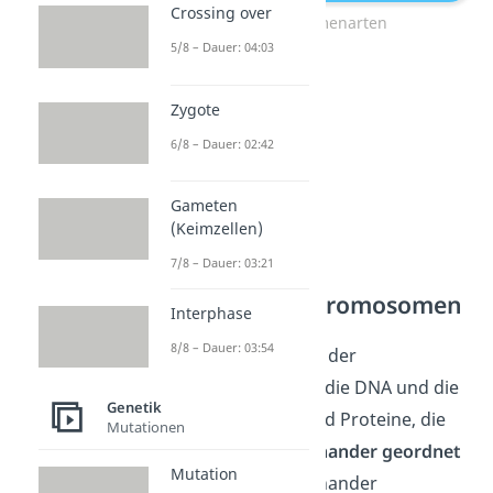
Crossing over
Chromosomenarten
5/8 – Dauer: 04:03
Zygote
6/8 – Dauer: 02:42
Gameten
(Keimzellen)
7/8 – Dauer: 03:21
Feinbau der Chromosomen
Interphase
8/8 – Dauer: 03:54
Die Grundbausteine der
Chromosomen sind die DNA und die
Genetik
Histone.
Histone
sind Proteine, die
Mutationen
immer
zu acht aneinander geordnet
Mutation
sind. Um diese aneinander