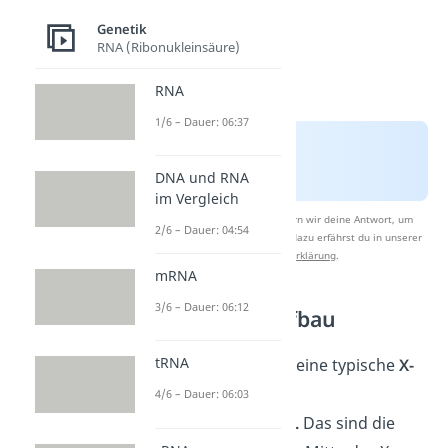
Genetik
RNA (Ribonukleinsäure)
RNA
1/6 – Dauer: 06:37
DNA und RNA
im Vergleich
Nach Beantwortung speichern wir deine Antwort, um
2/6 – Dauer: 04:54
Studyflix zu verbessern. Mehr dazu erfährst du in unserer
Datenschutzerklärung
.
mRNA
3/6 – Dauer: 06:12
Kompakter Aufbau
tRNA
Ein Chromosom hat eine typische
X-
Form
. Es besitzt vier
4/6 – Dauer: 06:03
Chromosomenarme.
Das sind die