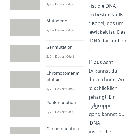
1/7 – Dauer: 04:58
geordneten Proteine ist die DNA
zweimal
gewickelt. Am besten stellst
Mutagene
du dir das vor wie ein Kabel, das um
2/7 – Dauer: 04:02
eine Kabeltrommel gewickelt ist. Das
Kabel stellt dabei die DNA dar und die
Genmutation
Trommel die Histone.
3/7 – Dauer: 04:46
Diese „Kabeltrommel“ aus acht
Histonen und der DNA kannst du
Chromosomenm
auch als
Nukleosom
bezeichnen. An
utation
jedes Nukleosom wird schließlich
4/7 – Dauer: 04:42
noch ein Acetatrest gehängt. Ein
Punktmutation
Acetatrest ist die Acetylgruppe
5/7 – Dauer: 04:05
CH
COO. Diesen Vorgang kannst du
3
als
Acetylierung
der DNA
Genommutation
bezeichnen. Sie begünstigt die