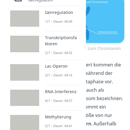
Genregulation
1/7 – Dauer: 06:09
Transkriptionsfa
ktoren
Chromatinfaden wird zum Chromosom
2/7 – Dauer: 04:32
So extrem komprimiert kommen die
Lac-Operon
Chromosomen nur während der
3/7 – Dauer: 04:16
Zellteilung in der Metaphase vor.
Daher kannst du sie auch als
RNA Interferenz
Metaphasenchromosom bezeichnen.
4/7 – Dauer: 04:37
Auf diese Weise bekommt ein
Chromosom eine Größe von nur
Methylierung
wenigen Mikrometern
. Außerhalb
5/7 – Dauer: 04:41