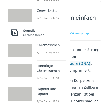
Genwirkkette
Chromosomen einfach
7/7 – Dauer: 02:35
erklärt
Genetik
zur Stelle im Video springen
Chromosomen
(00:14)
Chromosomen
Ein Chromosom ist ein langer
Strang
1/7 – Dauer: 06:47
aus der Erbinformation
Desoxyribonukleinsäure (DNA)
.
Homologe
Diese wird extrem komprimiert.
Chromosomen
2/7 – Dauer: 03:18
In einer menschlichen Körperzelle
liegen 46 Chromosomen im Zellkern
Haploid und
Diploid
vor. Die Chromosomenzahl ist bei
jeder Art Lebewesen unterschiedlich,
3/7 – Dauer: 03:59