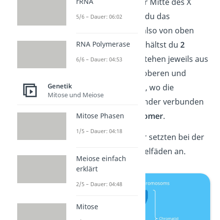
rRNA
Schenkel, die aus der Mitte des X
herausragen. Wenn du das
5/6 – Dauer: 06:02
Chromosom längs, also von oben
RNA Polymerase
nach unten, teilst, erhältst du
2
Chromatide
. Sie bestehen jeweils aus
6/6 – Dauer: 04:53
zwei Armen: einem oberen und
Genetik
einem unteren. Dort, wo die
Mitose und Meiose
Chromatide miteinander verbunden
sind, liegt das
Zentromer
.
Mitose Phasen
1/5 – Dauer: 04:18
An dieses Zentromer setzten bei der
Zellteilung die Spindelfäden an.
Meiose einfach
erklärt
2/5 – Dauer: 04:48
Mitose