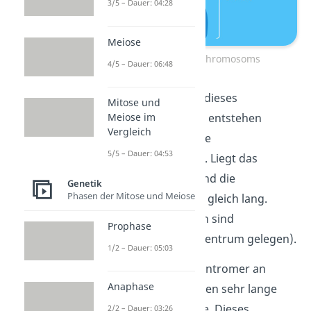
3/5 – Dauer: 04:28
Meiose
Aufbau eines Chromosoms
4/5 – Dauer: 06:48
Je nachdem wo sich dieses
Mitose und
Meiose im
Zentromer
befindet, entstehen
Vergleich
unterschiedlich lange
5/5 – Dauer: 04:53
Chromosomenarme. Liegt das
Zentromer mittig, sind die
Genetik
Phasen der Mitose und Meiose
Chromosomenarme gleich lang.
Diese Chromosomen sind
Prophase
metazentrisch
(im Zentrum gelegen).
1/2 – Dauer: 05:03
Befindet sich das Zentromer an
Anaphase
einem Ende, entstehen sehr lange
und sehr kurze Arme. Dieses
2/2 – Dauer: 03:26