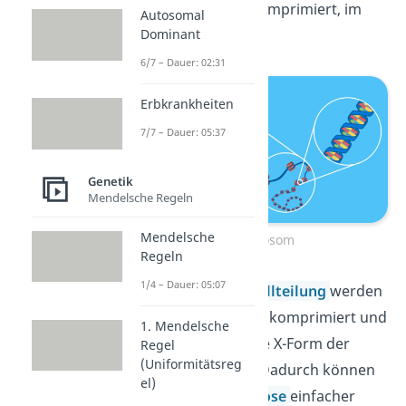
aufgewickelt und komprimiert, im
Autosomal
Zellkern
Dominant
vor.
6/7 – Dauer: 02:31
Erbkrankheiten
7/7 – Dauer: 05:37
Genetik
Mendelsche Regeln
Mendelsche
Chromosom
Regeln
1/4 – Dauer: 05:07
Nur während der
Zellteilung
werden
die Chromatinfäden komprimiert und
1. Mendelsche
nehmen die typische X-Form der
Regel
(Uniformitätsreg
Chromosomen an. Dadurch können
el)
die
Mitose
und
Meiose
einfacher