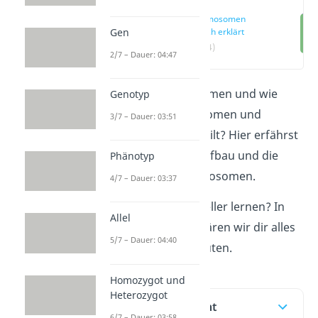
Chromosomen
Gen
einfach erklärt
(00:14)
2/7 – Dauer: 04:47
Was sind Chromosomen und wie
Genotyp
werden sie in Autosomen und
3/7 – Dauer: 03:51
Gonosomen unterteilt? Hier erfährst
du alles über den Aufbau und die
Phänotyp
Funktion der Chromosomen.
4/7 – Dauer: 03:37
Du willst noch schneller lernen? In
Allel
unserem
Video
erklären wir dir alles
5/7 – Dauer: 04:40
in nur wenigen Minuten.
Homozygot und
Heterozygot
Inhaltsübersicht
6/7 – Dauer: 03:58