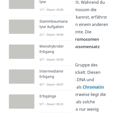
lyse
unterscheiden sie sich. Während du
von dem einen Chromosom die
1/7 – Dauer: 05:06
Augenfarbe ablesen kannst, erfährst
Stammbaumana
du beispielsweise von einem anderen
lyse Aufgaben
deine möglichen Talente. Die
2/7 – Dauer: 04:40
Gesamtheit aller Chromosomen
Monohybrider
kannst du als
Chromosomensatz
Erbgang
bezeichnen.
3/7 – Dauer: 03:09
Die DNA ist um eine Gruppe des
Intermediärer
Proteins Histon gewickelt. Diesen
Erbgang
ganzen Komplex aus DNA und
4/7 – Dauer: 04:07
Proteinen kannst du als
Chromatin
bezeichnen. Normalerweise liegt die
Erbgänge
DNA bei
Eukaryoten
als solche
5/7 – Dauer: 05:22
Chromatinfäden
, also nur wenig