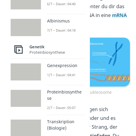
6/7 – Dauer: 04:40
Transkription
,
worunter du dir das
Umschreiben
der DNA in eine
mRNA
Albinismus
vorstellen kannst.
7/7 – Dauer: 04:18
Genetik
Proteinbiosynthese
Genexpression
1/7 – Dauer: 04:41
Proteinbiosynthe
Bildung der Nukleosome
se
2/7 – Dauer: 05:07
Die Nukleosomen legen sich
spiralförmig aneinander und es
Transkription
bildet sich ein langer Strang, der
(Biologie)
sogenannte
Chromatinfaden
. Du