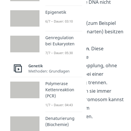
der Zellteilung ist die DNA nicht
komprimiert.
Epigenetik
6/7 – Dauer: 03:10
Manche Lebewesen (zum Beispiel
verschiedene Mückenarten) besitzen
Genregulation
auch sogenannte
bei Eukaryoten
Riesenchromosomen
. Diese
7/7 – Dauer: 05:30
entstehen durch eine
Chromosomenverdopplung, ohne
Genetik
Methoden: Grundlagen
dass sich diese wie bei einer
normalen Zellteilung trennen.
Polymerase
Kettenreaktion
Stattdessen wachsen sie immer
(PCR)
weiter. Ein Riesenchromosom kannst
1/7 – Dauer: 04:43
du sogar unter einem
Lichtmikroskop
sehen.
Denaturierung
(Biochemie)