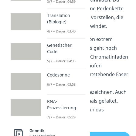
3/7 – Dauer: 04:59
kannst dir das wie eine Perlenkette
Translation
(Perle = Nukleosom) vorstellen, die
(Biologie)
sich wie eine Spirale windet.
4/7 – Dauer: 03:40
Die DNA ist jetzt schon extrem
Genetischer
komprimiert, doch es geht noch
Code
kleiner. Denn dieser Chromatinfaden
5/7 – Dauer: 04:33
legt sich nun in Schlaufen
übereinander. Die entstehende Faser
Codesonne
kannst du auch als
6/7 – Dauer: 03:58
Schlaufendomäne
bezeichnen. Auch
diese werden nochmals gefaltet.
RNA-
Prozessierung
Daraus bildet sich nun das
7/7 – Dauer: 05:29
Chromosom
.
Genetik
Genregulation