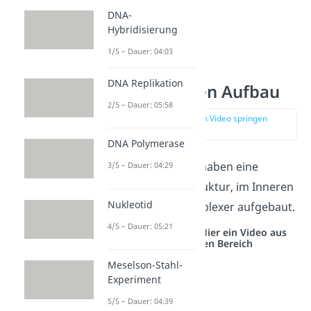
DNA-
Hybridisierung
1/5 – Dauer: 04:03
DNA Replikation
Chromosomen Aufbau
2/5 – Dauer: 05:58
zur Stelle im Video springen
(01:35)
DNA Polymerase
Die Chromosomen haben eine
3/5 – Dauer: 04:29
einfache äußere Struktur, im Inneren
Nukleotid
sind sie jedoch komplexer aufgebaut.
4/5 – Dauer: 05:21
Studyflix vernetzt: Hier ein Video aus
einem anderen Bereich
Meselson-Stahl-
Experiment
5/5 – Dauer: 04:39