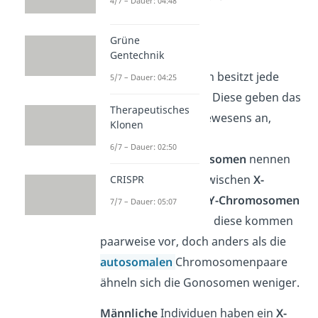
4/7 – Dauer: 04:48
Gonosomen
Grüne
Gentechnik
Von den Gonosomen besitzt jede
5/7 – Dauer: 04:25
Zelle nur zwei Stück. Diese geben das
Therapeutisches
Geschlecht
des Lebewesens an,
Klonen
weshalb du sie auch
6/7 – Dauer: 02:50
Geschlechtschromosomen
nennen
kannst. Du kannst zwischen
X-
CRISPR
Chromosomen
und
Y-Chromosomen
7/7 – Dauer: 05:07
unterscheiden. Auch diese kommen
paarweise vor, doch anders als die
autosomalen
Chromosomenpaare
ähneln sich die Gonosomen weniger.
Männliche
Individuen haben ein
X-