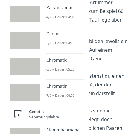
aber innerhalb einer Art immer
Karyogramm
gleich! (Ein Rind hat zum Beispiel 60
4/7 – Dauer: 04:01
Chromosomen, eine Taufliege aber
nur 8.)
Genom
Zwei Chromosomen bilden jeweils ein
5/7 – Dauer: 04:15
Chromosomenpaar
. Auf einem
Chromosom sind die Gene
Chromatid
festgelegt.
6/7 – Dauer: 05:20
Unter einem Gen verstehst du einen
Abschnitt auf der DNA, der den
Chromatin
Bauplan für ein Protein darstellt.
7/7 – Dauer: 04:50
Innerhalb eines
Chromosomenpaares sind die
Genetik
Vererbungslehre
gleichen Gene festgelegt, doch
zwischen unterschiedlichen Paaren
Stammbaumana