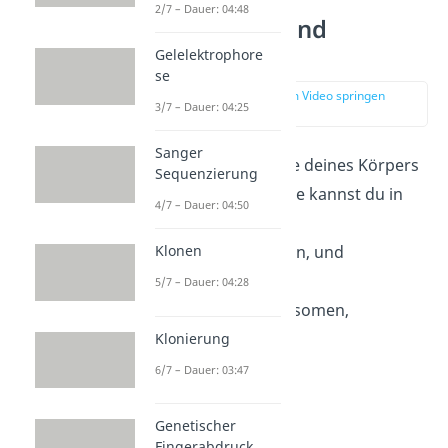
2/7 – Dauer: 04:48
Autosomen und
Gonosomen
Gelelektrophore
se
zur Stelle im Video springen
3/7 – Dauer: 04:25
(03:49)
Sanger
Du hast in jeder Zelle deines Körpers
Sequenzierung
Chromosomen. Diese kannst du in
4/7 – Dauer: 04:50
Autosomen
, die
Körperchromosomen, und
Klonen
Gonosomen
, die
5/7 – Dauer: 04:28
Geschlechtschromosomen,
unterteilen.
Klonierung
6/7 – Dauer: 03:47
Genetischer
Fingerabdruck