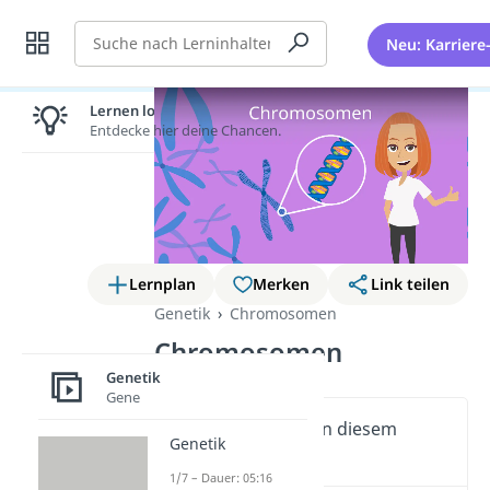
Suche
Neu: Karriere
Lernen lohnt sich!
Entdecke hier deine Chancen.
Lernplan
Merken
Link teilen
Genetik
Chromosomen
Chromosomen
Genetik
Gene
Wichtige Inhalte in diesem
Genetik
Video
1/7 – Dauer: 05:16