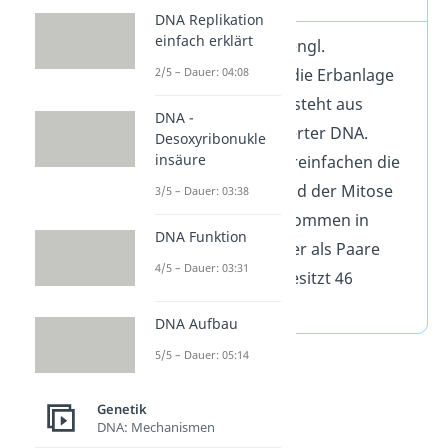
DNA Replikation
einfach erklärt
Ein Chromosom (engl.
2/5 – Dauer: 04:08
chromosome) ist die Erbanlage
einer
Zelle
und besteht aus
DNA -
extrem komprimierter DNA.
Desoxyribonukle
insäure
Chromosomen vereinfachen die
Zellteilung während der Mitose
3/5 – Dauer: 03:38
und Meiose und kommen in
DNA Funktion
Körperzellen immer als Paare
4/5 – Dauer: 03:31
vor. Ein Mensch besitzt 46
Chromosomen.
DNA Aufbau
5/5 – Dauer: 05:14
Genetik
DNA: Mechanismen