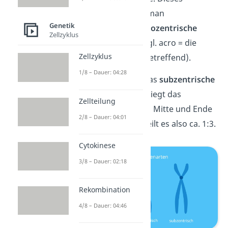
Chromosom nennt man
Genetik
akrozentrisch
(=
akrozentrische
Zellzyklus
Chromosomen
) (engl. acro =
die
Zellzyklus
äußersten Spitzen betreffend
).
1/8 – Dauer: 04:28
Die dritte Form ist das
subzentrische
Chromosom. Dabei liegt das
Zellteilung
Zentromer zwischen Mitte und Ende
2/8 – Dauer: 04:01
des Chromosoms, teilt es also ca. 1:3.
Cytokinese
3/8 – Dauer: 02:18
Rekombination
4/8 – Dauer: 04:46