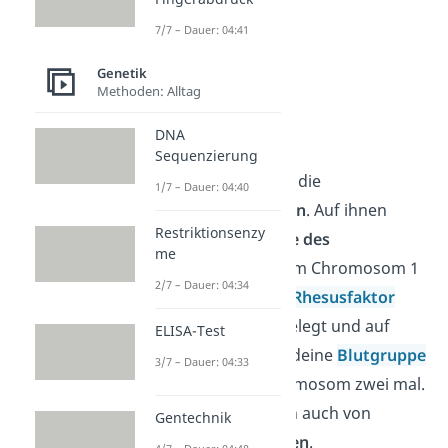
7/7 – Dauer: 04:41
Genetik
Methoden: Alltag
Autosomen
DNA
Sequenzierung
Die Autosomen sind die
1/7 – Dauer: 04:40
Körperchromosomen
. Auf ihnen
Restriktionsenzy
liegen alle
Merkmale des
me
Lebewesens
. Auf dem Chromosom 1
2/7 – Dauer: 04:34
ist zum Beispiel der
Rhesusfaktor
deines Blutes festgelegt und auf
ELISA-Test
dem Chromosom 9 deine
Blutgruppe
3/7 – Dauer: 04:33
. Du hast jedes Chromosom zwei mal.
Deshalb spricht man auch von
Gentechnik
Chromosomenpaaren
.