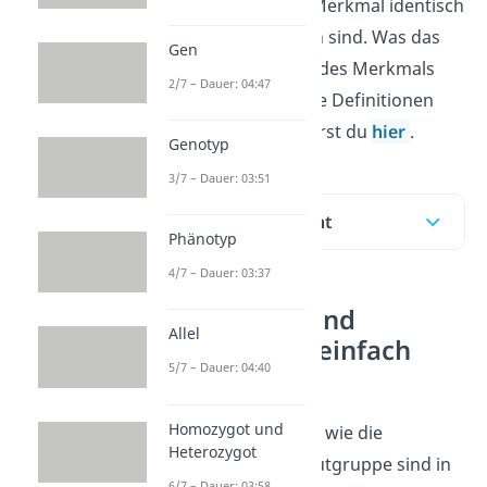
Erbanlagen für ein Merkmal identisch
oder unterschiedlich sind. Was das
Gen
für die Ausprägung des Merkmals
2/7 – Dauer: 04:47
bedeutet und wie die Definitionen
jeweils lauten, erfährst du
hier
.
Genotyp
3/7 – Dauer: 03:51
Inhaltsübersicht
Phänotyp
4/7 – Dauer: 03:37
Homozygot und
Allel
Heterozygot einfach
5/7 – Dauer: 04:40
erklärt
Homozygot und
Alle deine Merkmale wie die
Heterozygot
Augenfarbe oder Blutgruppe sind in
6/7 – Dauer: 03:58