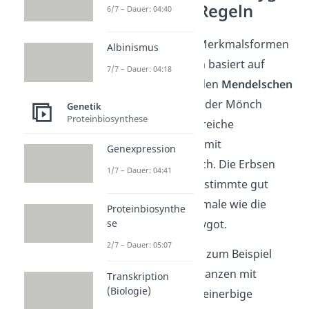
Mendelsche Regeln
6/7 – Dauer: 04:40
Die Vererbung der Merkmalsformen
Albinismus
an die Nachkommen basiert auf
7/7 – Dauer: 04:18
speziellen Regeln – den
Mendelschen
Regeln
. Dazu führte der Mönch
Genetik
Proteinbiosynthese
Gregor Mendel zahlreiche
Kreuzungsversuche mit
Genexpression
Erbsenpflanzen durch.
Die Erbsen
1/7 – Dauer: 04:41
waren jeweils auf bestimmte gut
beobachtbare Merkmale wie die
Proteinbiosynthe
se
Samenfarbe homozygot.
2/7 – Dauer: 05:07
Mendel kreuzte also zum Beispiel
reinerbige Erbsenpflanzen mit
Transkription
(Biologie)
gelben Samen und reinerbige