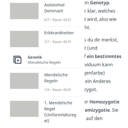
also einen reinerbigen
Genotyp
.
Autosomal
Somit ist auch immer klar, welches
Dominant
Merkmal ausgeprägt wird, also wie
6/7 – Dauer: 02:31
der Phänotyp aussieht.
Erbkrankheiten
Wichtig ist aber, dass du dir merkst,
7/7 – Dauer: 05:37
dass sich homozygot (und
heterozygot) nur auf
ein bestimmtes
Genetik
Mendelsche Regeln
Gen
bezieht. Ein Individuum kann
also für ein Gen (Augenfarbe)
Mendelsche
homozygot sein, für ein Anderes
Regeln
(Blutgruppe) heterozygot.
1/4 – Dauer: 05:07
Eine Besonderheit der
Homozygotie
1. Mendelsche
Regel
ist die sogenannte
Hemizygotie
. Sie
(Uniformitätsreg
betrifft die Gene, die auf den
el)
männlichen