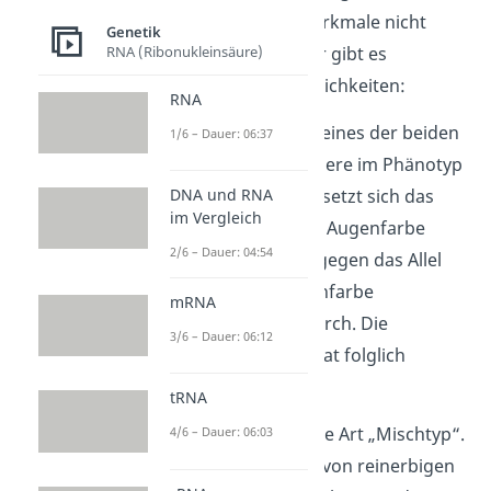
entsprechenden Merkmale nicht
Genetik
mehr eindeutig. Hier gibt es
RNA (Ribonukleinsäure)
prinzipiell zwei Möglichkeiten:
RNA
Entweder setzt sich eines der beiden
1/6 – Dauer: 06:37
Allele gegen das andere im Phänotyp
durch. Zum Beispiel setzt sich das
DNA und RNA
im Vergleich
Allel für eine
braune
Augenfarbe
2/6 – Dauer: 04:54
(
dominantes Allel
) gegen das Allel
für eine
blaue
Augenfarbe
mRNA
(
rezessives Allel
) durch. Die
3/6 – Dauer: 06:12
betroffene Person hat folglich
braune
Augen.
tRNA
Oder es entsteht eine Art „Mischtyp“.
4/6 – Dauer: 06:03
Aus einer Kreuzung von reinerbigen