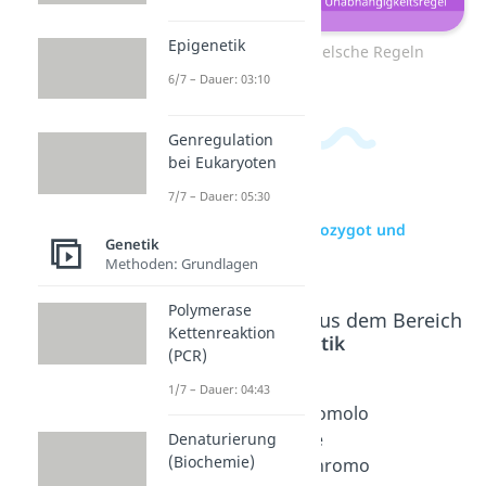
Epigenetik
Zum Video: Mendelsche Regeln
6/7 – Dauer: 03:10
Genregulation
bei Eukaryoten
7/7 – Dauer: 05:30
zur Videoseite: Homozygot und
Genetik
Heterozygot
Methoden: Grundlagen
Polymerase
Beliebte Inhalte aus dem Bereich
Kettenreaktion
Genetik
(PCR)
1/7 – Dauer: 04:43
Genwirk
Chromo
Homolo
kette
somen
ge
Denaturierung
(Biochemie)
Dauer: 02:35
Dauer: 06:47
Chromo