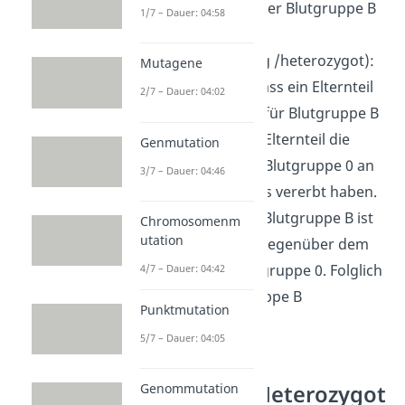
die Ausbildung der Blutgruppe B
1/7 – Dauer: 04:58
sorgt.
„
B0
“ (mischerbig /heterozygot):
Mutagene
Das bedeutet, dass ein Elternteil
2/7 – Dauer: 04:02
die Information für Blutgruppe B
und das andere Elternteil die
Genmutation
Information für Blutgruppe 0 an
3/7 – Dauer: 04:46
ihren Nachwuchs vererbt haben.
Das Allel für die Blutgruppe B ist
Chromosomenm
utation
aber dominant gegenüber dem
Allel für die Blutgruppe 0. Folglich
4/7 – Dauer: 04:42
wird die Blutgruppe B
Punktmutation
ausgebildet.
5/7 – Dauer: 04:05
Homozygot Heterozygot
Genommutation