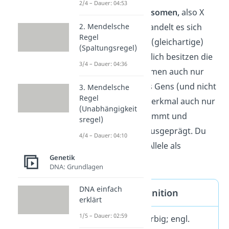
2/4 – Dauer: 04:53
Geschlechtschromosomen,
also X
und Y, liegen. Hier handelt es sich
2. Mendelsche
Regel
nicht
um homologe (gleichartige)
(Spaltungsregel)
Chromosomen. Folglich besitzen die
3/4 – Dauer: 04:36
X- oder Y-Chromosomen auch nur
jeweils ein Allel eines Gens (und nicht
3. Mendelsche
Regel
zwei). So wird das Merkmal auch nur
(Unabhängigkeit
von einem Allel bestimmt und
sregel)
dementsprechend ausgeprägt. Du
4/4 – Dauer: 04:10
bezeichnest solche Allele als
Genetik
hemizygot
.
DNA: Grundlagen
DNA einfach
Homozygot Definition
erklärt
1/5 – Dauer: 02:59
Homozygot (reinerbig; engl.