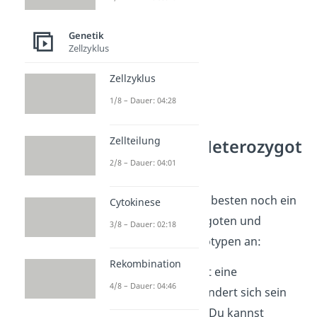
Genetik
Zellzyklus
Zellzyklus
1/8 – Dauer: 04:28
Zellteilung
Homozygot Heterozygot
Beispiel
2/8 – Dauer: 04:01
Schauen wir uns am besten noch ein
Cytokinese
Beispiel
zu homozygoten und
3/8 – Dauer: 02:18
heterozygoten Genotypen an:
Rekombination
Jeder Mensch besitzt eine
4/8 – Dauer: 04:46
Blutgruppe. Sie verändert sich sein
ganzes Leben nicht. Du kannst