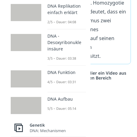
homozygous) bzw. Homozygotie
DNA Replikation
(Reinerbigkeit) bedeutet, dass ein
einfach erklärt
diploider
Organismus zwei
2/5 – Dauer: 04:08
identische Allele eines
DNA -
bestimmten Gens auf seinen
Desoxyribonukle
beiden homologen
insäure
Chromosomen besitzt.
3/5 – Dauer: 03:38
DNA Funktion
Studyflix vernetzt: Hier ein Video aus
einem anderen Bereich
4/5 – Dauer: 03:31
DNA Aufbau
5/5 – Dauer: 05:14
Genetik
DNA: Mechanismen