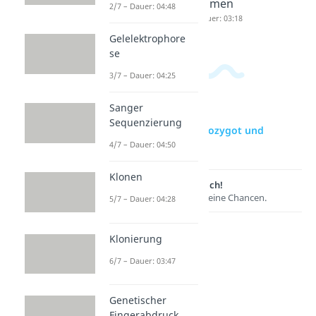
somen
2/7 – Dauer: 04:48
Dauer: 03:18
Gelelektrophore
se
3/7 – Dauer: 04:25
Sanger
Sequenzierung
zur Videoseite: Homozygot und
Heterozygot
4/7 – Dauer: 04:50
Klonen
Lernen lohnt sich!
Entdecke hier deine Chancen.
5/7 – Dauer: 04:28
Klonierung
6/7 – Dauer: 03:47
Genetischer
Fingerabdruck