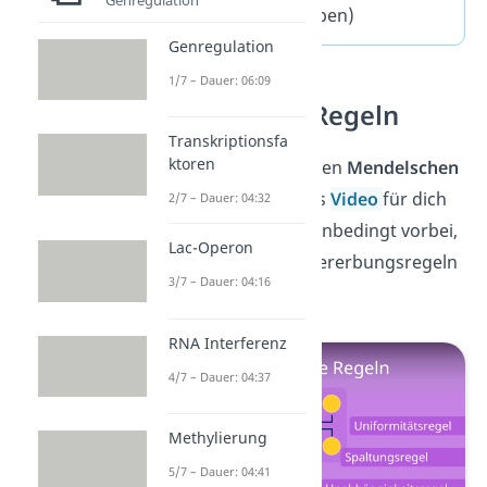
Fragen
(ausklappen)
Genregulation
1/7 – Dauer: 06:09
Mendelsche Regeln
Transkriptionsfa
ktoren
Wir haben auch zu den
Mendelschen
Regeln
ein separates
Video
für dich
2/7 – Dauer: 04:32
vorbereitet! Schau unbedingt vorbei,
Lac-Operon
um mehr über die Vererbungsregeln
3/7 – Dauer: 04:16
zu erfahren!
RNA Interferenz
4/7 – Dauer: 04:37
Methylierung
5/7 – Dauer: 04:41