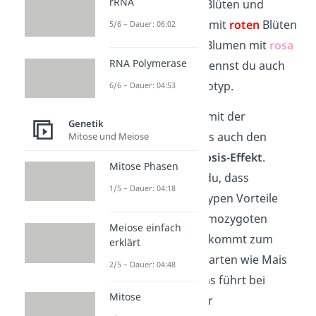
rRNA
Blumen mit weißen Blüten und
reinerbigen Blumen mit
roten
Blüten
5/6 – Dauer: 06:02
gehen mischerbige Blumen mit
rosa
RNA Polymerase
Blüten hervor. Das nennst du auch
intermediären Phänotyp.
6/6 – Dauer: 04:53
Im Zusammenhang mit der
Genetik
Heterozygotie gibt es auch den
Mitose und Meiose
sogenannten
Heterosis-Effekt
.
Mitose Phasen
Darunter
verstehst du, dass
1/5 – Dauer: 04:18
heterozygote Genotypen Vorteile
gegenüber ihren homozygoten
Meiose einfach
Eltern besitzen. Das kommt zum
erklärt
Beispiel bei Getreidearten wie Mais
2/5 – Dauer: 04:48
oder Roggen vor. Das führt bei
Mitose
diesen Arten zu einer