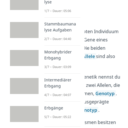
lyse
1/7 – Dauer: 05:06
Homozygot
Stammbaumana
lyse Aufgaben
Bei einem homozygoten Individuum
stimmen also beide Gene eines
2/7 – Dauer: 04:40
Merkmals überein. Die beiden
Monohybrider
Genvarianten oder
Allele
sind also
Erbgang
identisch.
3/7 – Dauer: 03:09
In der klassischen Genetik nennst du
Intermediärer
die Kombination aus zwei Allelen, die
Erbgang
ein Merkmal bestimmen,
Genotyp
.
4/7 – Dauer: 04:07
Das entsprechend ausgeprägte
Erbgänge
Merkmal ist der
Phänotyp
.
5/7 – Dauer: 05:22
Homozygote Organismen besitzen