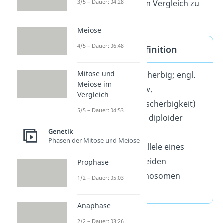
Ertragssteigerung im Vergleich zu
3/5 – Dauer: 04:28
den Elternpflanzen.
Meiose
4/5 – Dauer: 06:48
Heterozygot Definition
Mitose und
Heterozygot (mischerbig; engl.
Meiose im
heterozygous) bzw.
Vergleich
Heterozygotie (Mischerbigkeit)
5/5 – Dauer: 04:53
bedeutet, dass ein diploider
Genetik
Organismus zwei
Phasen der Mitose und Meiose
unterschiedliche Allele eines
Gens auf seinen beiden
Prophase
homologen Chromosomen
1/2 – Dauer: 05:03
besitzt.
Anaphase
2/2 – Dauer: 03:26