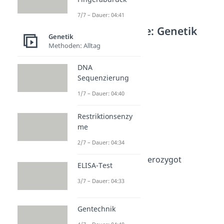
7/7 – Dauer: 04:41
Weitere Inhalte: Genetik
Genetik
Gene
Methoden: Alltag
Genetik
DNA
Dauer: 05:16
Gen
Sequenzierung
Dauer: 04:47
1/7 – Dauer: 04:40
Genotyp
Dauer: 03:51
Restriktionsenzy
Phänotyp
me
Dauer: 03:37
Allel
2/7 – Dauer: 04:34
Dauer: 04:40
Homozygot und Heterozygot
ELISA-Test
Dauer: 03:58
Genwirkkette
3/7 – Dauer: 04:33
Dauer: 02:35
Gentechnik