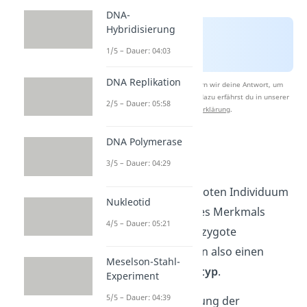
DNA-
Hybridisierung
1/5 – Dauer: 04:03
DNA Replikation
Nach Beantwortung speichern wir deine Antwort, um
Studyflix zu verbessern. Mehr dazu erfährst du in unserer
2/5 – Dauer: 05:58
Datenschutzerklärung
.
DNA Polymerase
Heterozygot
3/5 – Dauer: 04:29
Bei einem heterozygoten Individuum
Nukleotid
sind beide Allele eines Merkmals
4/5 – Dauer: 05:21
verschieden. Heterozygote
Organismen besitzen also einen
Meselson-Stahl-
mischerbigen Genotyp
.
Experiment
5/5 – Dauer: 04:39
Hier ist die Ausprägung der