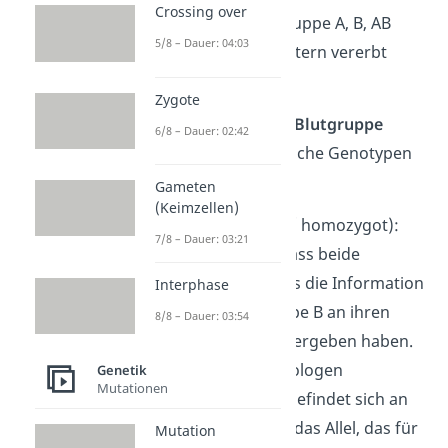
Crossing over
entweder die Blutgruppe A, B, AB
5/8 – Dauer: 04:03
oder 0 von deinen Eltern vererbt
bekommen.
Zygote
Eine Person mit der
Blutgruppe
6/8 – Dauer: 02:42
B
kann unterschiedliche Genotypen
besitzen:
Gameten
(Keimzellen)
„
BB
“ (reinerbig / homozygot):
7/8 – Dauer: 03:21
Das bedeutet, dass beide
Elternteile jeweils die Information
Interphase
für die Blutgruppe B an ihren
8/8 – Dauer: 03:54
Nachwuchs weitergeben haben.
Auf beiden homologen
Genetik
Mutationen
Chromosomen befindet sich an
derselben Stelle das Allel, das für
Mutation