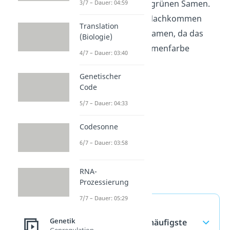
Erbsenpflanzen mit grünen Samen.
3/7 – Dauer: 04:59
Die heterozygoten Nachkommen
Translation
besaßen alle gelbe Samen, da das
(Biologie)
Allel für die gelbe Samenfarbe
4/7 – Dauer: 03:40
dominant ist.
Genetischer
Code
5/7 – Dauer: 04:33
Codesonne
6/7 – Dauer: 03:58
RNA-
Prozessierung
7/7 – Dauer: 05:29
Homozygot und
Genetik
Heterozygot — häufigste
Genregulation