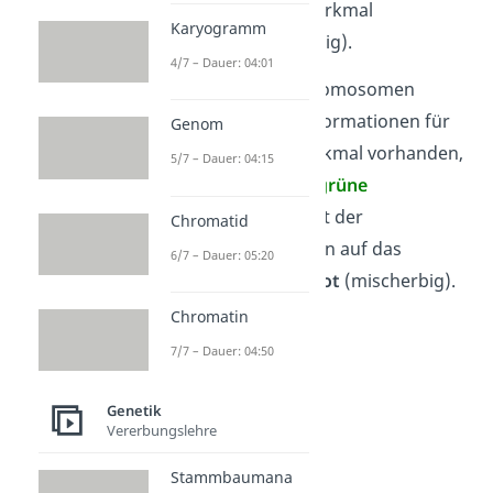
bezogen auf das Merkmal
Karyogramm
homozygot
(reinerbig).
4/7 – Dauer: 04:01
Sind auf beiden Chromosomen
unterschiedliche Informationen für
Genom
ein bestimmtes Merkmal vorhanden,
5/7 – Dauer: 04:15
wie eine
blaue
und
grüne
Augenfarbe, dann ist der
Chromatid
Organismus bezogen auf das
6/7 – Dauer: 05:20
Merkmal
heterozygot
(mischerbig).
Chromatin
7/7 – Dauer: 04:50
Genetik
Vererbungslehre
Stammbaumana