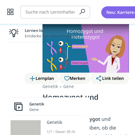
Suche
Neu: Karriere
Lernen lohnt sich!
Entdecke hier deine Chancen.
Lernplan
Merken
Link teilen
Genetik
Gene
Homozygot und
Heterozygot
Genetik
Gene
Die Begriffe
Heterozygot
und
Genetik
Homozygot
beschreiben, ob die
1/7 – Dauer: 05:16