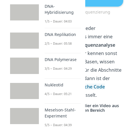
DNA-
Schrotschuss-Sequenzierung
Hybridisierung
1/5 – Dauer: 04:03
Beachte aber: Nach jeder
DNA Replikation
Sequenzierung muss immer eine
2/5 – Dauer: 05:58
sogenannte
DNA Sequenzanalyse
stattfinden, denn wir kennen sonst
DNA Polymerase
nur die Abfolge der Basen, wissen
3/5 – Dauer: 04:29
aber noch nicht wofür die Abschnitte
genau dienen. Erst dann ist der
Nukleotid
sogenannte
genetische Code
4/5 – Dauer: 05:21
vollständig entschlüsselt.
Studyflix vernetzt: Hier ein Video aus
Meselson-Stahl-
einem anderen Bereich
Experiment
5/5 – Dauer: 04:39