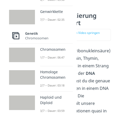
Genwirkkette
DNA Sequenzierung
7/7 – Dauer: 02:35
einfach erklärt
zur Stelle im Video springen
Genetik
(00:10)
Chromosomen
Chromosomen
In der
DNA
(Desoxyribonukleinsäure)
1/7 – Dauer: 06:47
sind die Basen (Adenin, Thymin,
Guanin und Cytosin) in einem Strang
Homologe
angeordnet. Mithilfe der
DNA
Chromosomen
Sequenzierung
kannst du die genaue
2/7 – Dauer: 03:18
Reihenfolge der Basen in einem DNA
Molekül bestimmen. Die
Haploid und
Diploid
Basensequenz enthält unsere
genetischen Informationen quasi in
3/7 – Dauer: 03:59