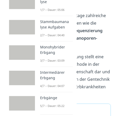
lyse
Zellstoffwechsel.
1/7 – Dauer: 05:06
Es existieren heutzutage zahlreiche
Stammbaumana
Sequenzierungsfahren wie die
lyse Aufgaben
klassische
Sanger Sequenzierung
2/7 – Dauer: 04:40
oder die moderne
Nanoporen-
Sequenzierung
.
Monohybrider
Erbgang
Die DNA Sequenzierung stellt eine
3/7 – Dauer: 03:09
wichtige Analysemethode in der
Forschung und Wissenschaft dar und
Intermediärer
Erbgang
findet zum Beispiel in der Gentechnik
zur Erkennung von Erbkrankheiten
4/7 – Dauer: 04:07
Anwendung.
Erbgänge
5/7 – Dauer: 05:22
Definition