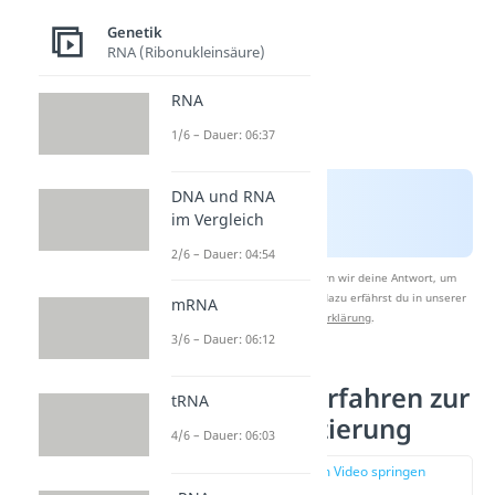
Genetik
RNA (Ribonukleinsäure)
RNA
1/6 – Dauer: 06:37
DNA und RNA
im Vergleich
2/6 – Dauer: 04:54
Nach Beantwortung speichern wir deine Antwort, um
Studyflix zu verbessern. Mehr dazu erfährst du in unserer
mRNA
Datenschutzerklärung
.
3/6 – Dauer: 06:12
Klassische Verfahren zur
tRNA
DNA Sequenzierung
4/6 – Dauer: 06:03
zur Stelle im Video springen
(00:43)