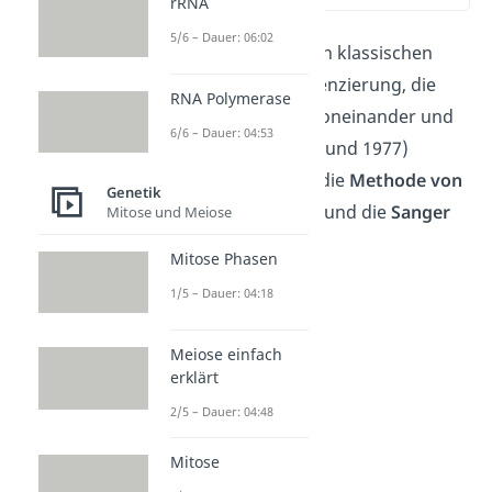
rRNA
5/6 – Dauer: 06:02
Beginnen wir mit den klassischen
Verfahren zur Sequenzierung, die
RNA Polymerase
beide unabhängig voneinander und
6/6 – Dauer: 04:53
fast zeitgleich (1975 und 1977)
entwickelt wurden: die
Methode von
Genetik
Maxam und Gilbert
und die
Sanger
Mitose und Meiose
Sequenzierung
.
Mitose Phasen
1/5 – Dauer: 04:18
Meiose einfach
erklärt
2/5 – Dauer: 04:48
Mitose