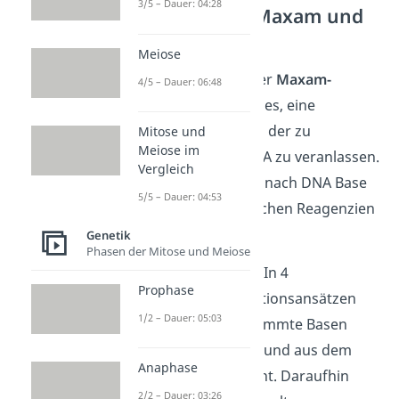
3/5 – Dauer: 04:28
Methode von Maxam und
Gilbert
Meiose
Das Grundprinzip der
Maxam-
4/5 – Dauer: 06:48
Gilbert-Methode
ist es, eine
chemische Spaltung
der zu
Mitose und
Meiose im
untersuchenden DNA zu veranlassen.
Vergleich
Die Spaltung wird je nach DNA Base
5/5 – Dauer: 04:53
mithilfe von spezifischen Reagenzien
veranlasst.
Genetik
Phasen der Mitose und Meiose
Das funktioniert so: In 4
Prophase
verschiedenen Reaktionsansätzen
1/2 – Dauer: 05:03
werden jeweils bestimmte Basen
chemisch verändert und aus dem
Anaphase
DNA Molekül entfernt. Daraufhin
2/2 – Dauer: 03:26