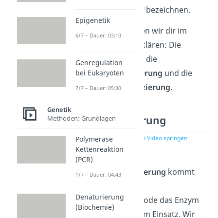
zweiten Generation
)
bezeichnen.
Epigenetik
Drei Verfahren wollen wir dir im
6/7 – Dauer: 03:10
Folgenden näher erklären: Die
Pyrosequenzierung
, die
Genregulation
Halbleitersequenzierung
und die
bei Eukaryoten
Nanoporen-Sequenzierung
.
7/7 – Dauer: 05:30
Genetik
Pyrosequenzierung
Methoden: Grundlagen
zur Stelle im Video springen
Polymerase
(01:53)
Kettenreaktion
(PCR)
In der
Pyrosequenzierung
kommt
1/7 – Dauer: 04:43
ebenso wie in der
Denaturierung
Kettenabbruchmethode das Enzym
(Biochemie)
DNA Polymerase
zum Einsatz. Wir