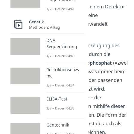
Lichtsignal kann von einem Detektor
7/7 – Dauer: 04:41
aufgefangen und in eine
Genetik
Basensequenz umgewandelt
Methoden: Alltag
werden.
DNA
Die Energie für die Erzeugung des
Sequenzierung
Lichtsignals stammt durch die
1/7 – Dauer: 04:40
Abspaltung von
Pyrophosphat
(=zwei
Restriktionsenzy
Phosphatgruppen), was immer beim
me
korrekten Einbauen der passenden
2/7 – Dauer: 04:34
Nukleotide freigesetzt wird.
Zugegebene Enzyme – die
ELISA-Test
Luziferasen
– können mithilfe dieser
3/7 – Dauer: 04:33
Energie Licht erzeugen. Die Form der
Lichterzeugung kannst du auch als
Gentechnik
Biolumineszenz bezeichnen.