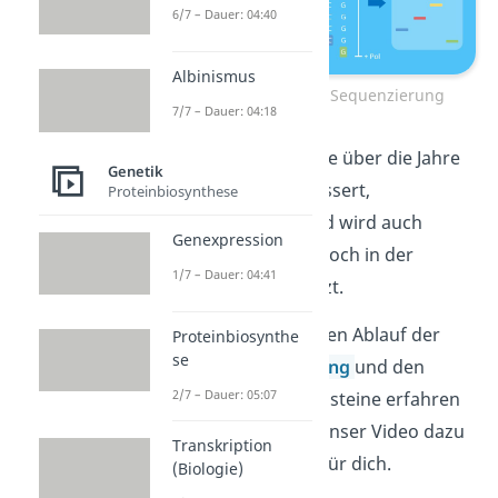
6/7 – Dauer: 04:40
Albinismus
Ablauf der Sanger Sequenzierung
7/7 – Dauer: 04:18
Das Verfahren wurde über die Jahre
Genetik
hinweg stetig verbessert,
Proteinbiosynthese
weiterentwickelt und wird auch
Genexpression
heutzutage immer noch in der
1/7 – Dauer: 04:41
Forschung eingesetzt.
Wenn du den genauen Ablauf der
Proteinbiosynthe
se
Sanger Sequenzierung
und den
2/7 – Dauer: 05:07
Zweck der Stoppbausteine erfahren
möchtest, dann ist unser Video dazu
Transkription
genau das Richtige für dich.
(Biologie)