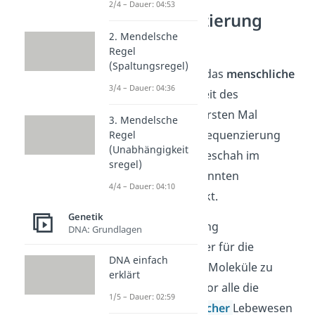
2/4 – Dauer: 04:53
DNA Sequenzierung
Prinzip
2. Mendelsche
Regel
(Spaltungsregel)
Bereits 2003 wurde das
menschliche
3/4 – Dauer: 04:36
Genom
(=Gesamtheit des
Erbmaterials) zum ersten Mal
3. Mendelsche
vollständig mittels Sequenzierung
Regel
(Unabhängigkeit
entschlüsselt. Das geschah im
sregel)
Rahmen des sogenannten
4/4 – Dauer: 04:10
Humangenomprojekt.
Genetik
Eine Herausforderung
DNA: Grundlagen
bestand/besteht aber für die
DNA einfach
Forscher lange DNA Moleküle zu
erklärt
sequenzieren, was vor alle die
1/5 – Dauer: 02:59
Genome
eukaryotischer
Lebewesen