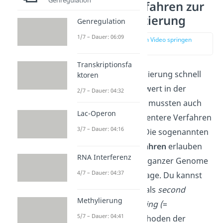
Moderne Verfahren zur
DNA Sequenzierung
Genregulation
1/7 – Dauer: 06:09
zur Stelle im Video springen
(01:30)
Transkriptionsfa
Da die DNA-Sequenzierung schnell
ktoren
einen hohen Stellenwert in der
2/7 – Dauer: 04:32
Forschung erlangte, mussten auch
Lac-Operon
schnellere und effizientere Verfahren
3/7 – Dauer: 04:16
entwickelt werden. Die sogenannten
Hochdurchsatzverfahren
erlauben
RNA Interferenz
eine Sequenzierung ganzer Genome
4/7 – Dauer: 04:37
innerhalb weniger Tage. Du kannst
die Methoden auch als
second
Methylierung
generation sequencing (
=
5/7 – Dauer: 04:41
Sequenzierungsmethoden der