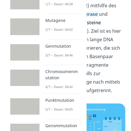
1/7 – Dauer: 04:58
Kettenreaktion
(PCR) mithilfe des
Enzyms
DNA Polymerase
und
Mutagene
spezieller
Stopp-bausteine
2/7 – Dauer: 04:02
(Didesoxynukleotide). Ziel ist es hier
auch, unterschiedlich lange DNA
Genmutation
Bruchstücke zu generieren, die sich
3/7 – Dauer: 04:46
immer um jeweils ein Basenpaar
unterscheiden. Die Fragmente
Chromosomenm
werden dann ebenfalls zur
utation
Auswertung der Länge nach mittels
4/7 – Dauer: 04:42
Gelelektrophorese aufgetrennt.
Punktmutation
5/7 – Dauer: 04:05
Genommutation