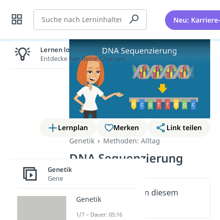
Suche
Neu: Karriere
Lernen lohnt sich!
Entdecke hier deine Chancen.
Lernplan
Merken
Link teilen
Genetik
Methoden: Alltag
DNA Sequenzierung
Genetik
Gene
Wichtige Inhalte in diesem
Genetik
Video
1/7 – Dauer: 05:16