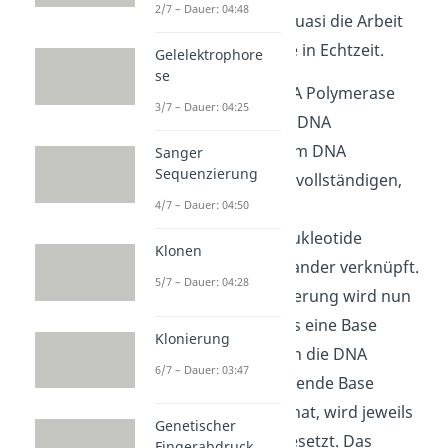
2/7 – Dauer: 04:48
„beobachten“ hier quasi die Arbeit
der DNA Polymerase in Echtzeit.
Gelelektrophore
se
Die Aufgabe der DNA Polymerase
3/7 – Dauer: 04:25
besteht darin, einen DNA
Einzelstrang zu einem DNA
Sanger
Sequenzierung
Doppelstrang zu vervollständigen,
4/7 – Dauer: 04:50
indem sie passende
(komplementäre) Nukleotide
Klonen
anlagert und miteinander verknüpft.
5/7 – Dauer: 04:28
In der Pyrosequenzierung wird nun
nacheinander jeweils eine Base
Klonierung
hinzugegeben. Wenn die DNA
6/7 – Dauer: 03:47
Polymerase die passende Base
erfolgreich einbaut hat, wird jeweils
Genetischer
ein Lichtsignal freigesetzt. Das
Fingerabdruck