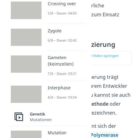
Crossing over
anderem sehr gefährliche
5/8 – Dauer: 04:03
chemischen Stoffen zum Einsatz
kommen.
Zygote
6/8 – Dauer: 02:42
Sanger Sequenzierung
zur Stelle im Video springen
Gameten
(01:01)
(Keimzellen)
7/8 – Dauer: 03:21
Die Sanger Sequenzierung trägt
ihren Namen nach ihrem Entwickler
Interphase
Frederick Sanger
. Du kannst sie auch
8/8 – Dauer: 03:54
als
Kettenabbruchmethode
oder
Didesoxymethode
bezeichnen.
Genetik
Mutationen
Das Verfahren bedient sich der
Mutation
Funktionsweise der
Polymerase