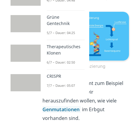
4/7 – Dauer: 04:48
Grüne
Gentechnik
5/7 – Dauer: 04:25
Therapeutisches
Klonen
6/7 – Dauer: 02:50
Pyrosequenzierung
CRISPR
Das Verfahren kommt zum Beispiel
7/7 – Dauer: 05:07
zum Einsatz, wenn wir
herauszufinden wollen, wie viele
Genmutationen
im Erbgut
vorhanden sind.