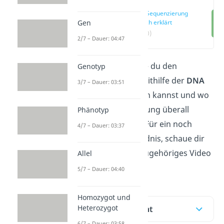
DNA Sequenzierung
Gen
einfach erklärt
(00:10)
2/7 – Dauer: 04:47
Hier erfährst du, wie du den
Genotyp
genetischen Code mithilfe der
DNA
3/7 – Dauer: 03:51
Sequenzierung
lesen kannst und wo
die DNA Sequenzierung überall
Phänotyp
Anwendung findet
. Für ein noch
4/7 – Dauer: 03:37
schnelleres Verständnis, schaue dir
doch gerne unser zugehöriges Video
Allel
an!
5/7 – Dauer: 04:40
Homozygot und
Heterozygot
Inhaltsübersicht
6/7 – Dauer: 03:58