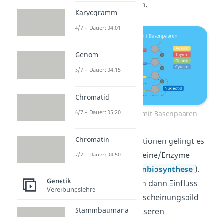
verschlüsselter Form.
Karyogramm
4/7 – Dauer: 04:01
Genom
5/7 – Dauer: 04:15
Chromatid
6/7 – Dauer: 05:20
DNA Doppelstrang mit Basenpaaren
Chromatin
Mithilfe der Informationen gelingt es
unseren Zellen Proteine/Enzyme
7/7 – Dauer: 04:50
herzustellen (
Proteinbiosynthese
).
Genetik
Die Proteine nehmen dann Einfluss
Vererbungslehre
auf dann äußeres Erscheinungsbild
Stammbaumana
(
Phänotyp
) oder unseren