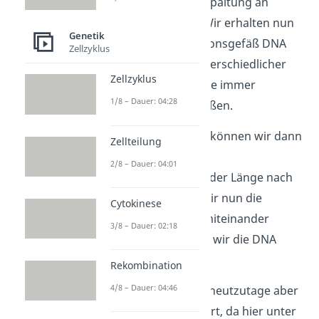
kommt es zu einer Spaltung an
genau den Stellen. Wir erhalten nun
Genetik
also in jedem Reaktionsgefäß DNA
Zellzyklus
Bruchstücke mit unterschiedlicher
Zellzyklus
Länge, an deren Ende immer
1/8 – Dauer: 04:28
bestimmte Basen saßen.
Die DNA Fragmente können wir dann
Zellteilung
einer sogenannten
2/8 – Dauer: 04:01
Gelelektrophorese
der Länge nach
auftrennen. Wenn wir nun die
Cytokinese
jeweiligen Ansätze miteinander
3/8 – Dauer: 02:18
vergleichen, können wir die DNA
Sequenz ablesen.
Rekombination
4/8 – Dauer: 04:46
Das Verfahren wird heutzutage aber
kaum noch praktiziert, da hier unter