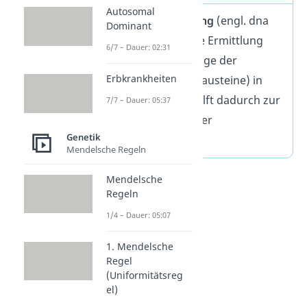
Autosomal
DNA Sequenzierung
(engl. dna
Dominant
sequencing) ist die Ermittlung
6/7 – Dauer: 02:31
der genauen Abfolge der
Erbkrankheiten
Nukleotide(DNA-Bausteine) in
der DNA und verhilft dadurch zur
7/7 – Dauer: 05:37
Entschlüsselung der
Genetik
Erbinformationen.
Mendelsche Regeln
Mendelsche
Regeln
1/4 – Dauer: 05:07
1. Mendelsche
Regel
(Uniformitätsreg
el)