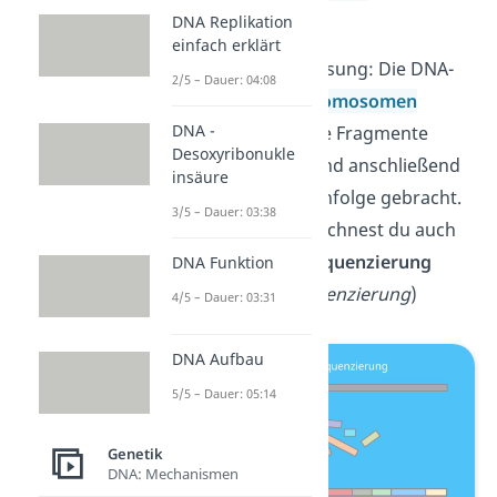
betrifft.
DNA Replikation
einfach erklärt
Doch es gibt eine Lösung: Die DNA-
2/5 – Dauer: 04:08
Stränge großer
Chromosomen
DNA -
werden in zahlreiche Fragmente
Desoxyribonukle
zerlegt, analysiert und anschließend
insäure
in die richtige Reihenfolge gebracht.
3/5 – Dauer: 03:38
Das Verfahren bezeichnest du auch
als
Schrotschuss Sequenzierung
DNA Funktion
(
engl. s
hotgun sequenzierung
)
4/5 – Dauer: 03:31
DNA Aufbau
5/5 – Dauer: 05:14
Genetik
DNA: Mechanismen