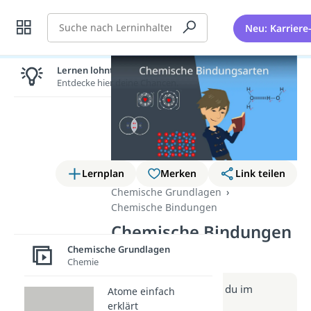
Suche
Neu: Karriere
Lernen lohnt sich!
Entdecke hier deine Chancen.
Lernplan
Merken
Link teilen
Chemische Grundlagen
Chemische Bindungen
Chemische Bindungen
(Video)
Chemische Grundlagen
Chemie
Weitere Infos erhältst du im
Atome einfach
Beitrag zum Video
erklärt