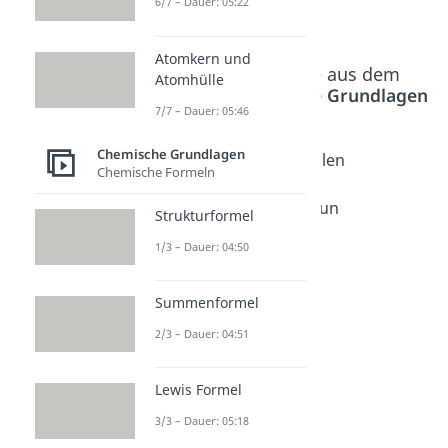
6/7 – Dauer: 05:22
Atomkern und
Beliebte Inhalte aus dem
Atomhülle
Bereich
Chemische Grundlagen
7/7 – Dauer: 05:46
Chemische Grundlagen
Metallbi
Ionenbi
Kovalen
Chemische Formeln
ndung
ndung
te
Dauer:
Dauer:
Bindun
Strukturformel
05:14
05:14
g
1/3 – Dauer: 04:50
Dauer:
05:28
Summenformel
2/3 – Dauer: 04:51
Lewis Formel
3/3 – Dauer: 05:18