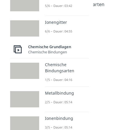
Chemische Bindungsarten
5/6 – Dauer: 03:42
Dauer: 04:16
Metallbindung
Ionengitter
Dauer: 05:14
Ionenbindung
6/6 – Dauer: 04:55
Dauer: 05:14
Kovalente Bindung
Dauer: 05:28
Chemische Grundlagen
Atombindungen
Chemische Bindungen
Dauer: 04:56
Chemische
Bindungsarten
1/5 – Dauer: 04:16
Metallbindung
2/5 – Dauer: 05:14
Ionenbindung
3/5 – Dauer: 05:14