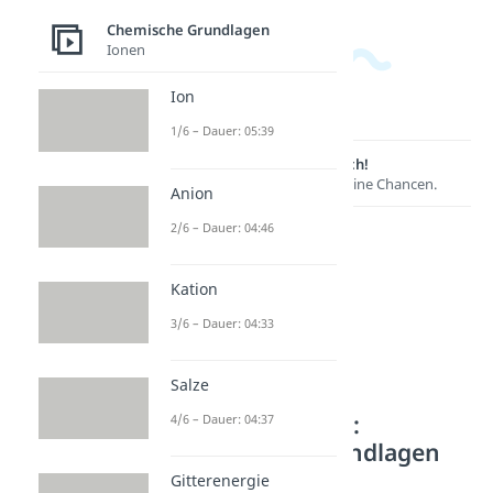
Chemische Grundlagen
Ionen
Ion
1/6 – Dauer: 05:39
Lernen lohnt sich!
Entdecke hier deine Chancen.
Anion
2/6 – Dauer: 04:46
Kation
3/6 – Dauer: 04:33
Salze
Weitere Inhalte:
4/6 – Dauer: 04:37
Chemische Grundlagen
Gitterenergie
Chemische Bindungen