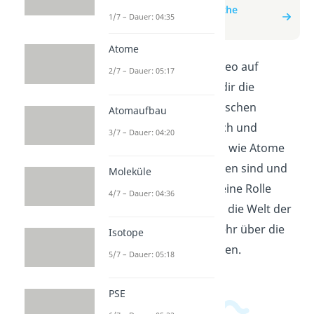
zum Beitrag: Chemische
1/7 – Dauer: 04:35
Bindungsarten
Atome
In meinem neuen Video auf
2/7 – Dauer: 05:17
YouTube erkläre ich dir die
verschiedenen chemischen
Atomaufbau
Bindungsarten einfach und
3/7 – Dauer: 04:20
verständlich. Erfahre, wie Atome
miteinander verbunden sind und
Moleküle
welche Kräfte dabei eine Rolle
4/7 – Dauer: 04:36
spielen. Tauche ein in die Welt der
Chemie und lerne mehr über die
Isotope
Struktur von Molekülen.
5/7 – Dauer: 05:18
PSE