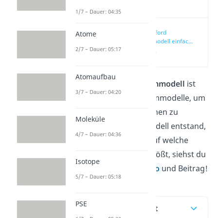
Video
1/7 – Dauer: 04:35
Rutherford
Atome
Atommodell einfach
2/7 – Dauer: 05:17
erklärt
(00:15)
Atomaufbau
Das
Rutherford Atommodell
ist
3/7 – Dauer: 04:20
eines der ersten Atommodelle, um
den Aufbau von Atomen zu
Moleküle
erklären. Wie das Modell entstand,
4/7 – Dauer: 04:36
was es besagt und auf welche
Schwierigkeiten es stößt, siehst du
Isotope
hier in unserem
Video
und Beitrag!
5/7 – Dauer: 05:18
PSE
Inhaltsübersicht