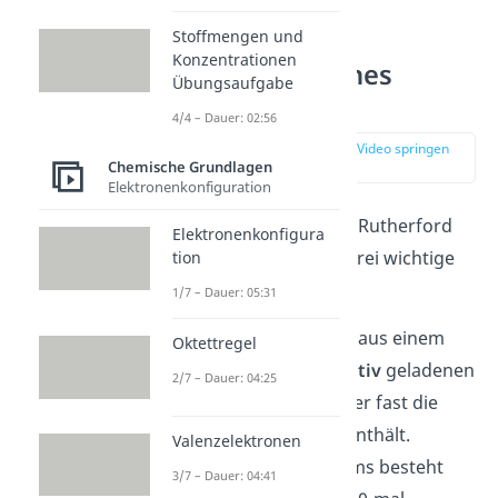
Stoffmengen und
Konzentrationen
Rutherfordsches
Übungsaufgabe
Atommodell
4/4 – Dauer: 02:56
zur Stelle im Video springen
Chemische Grundlagen
(01:50)
Elektronenkonfiguration
Das Atommodell von Rutherford
Elektronenkonfigura
zeichnet sich durch drei wichtige
tion
Eigenschaften aus:
1/7 – Dauer: 05:31
Ein Atom besteht aus einem
Oktettregel
sehr kleinen,
positiv
geladenen
2/7 – Dauer: 04:25
Atomkern
, welcher fast die
gesamte
Masse
enthält.
Valenzelektronen
Der Rest des Atoms besteht
3/7 – Dauer: 04:41