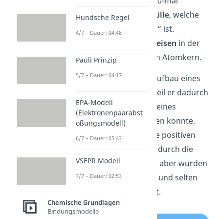
aus einer fast 3000-mal
größeren
Atomhülle
, welche
Hundsche Regel
größtenteils „
leer
“ ist.
4/7 – Dauer: 04:48
Die Elektronen
kreisen
in der
Atomhülle um den Atomkern.
Pauli Prinzip
5/7 – Dauer: 04:17
Rutherford hat
den Aufbau eines
Atoms so definiert, weil er dadurch
EPA-Modell
die Beobachtungen seines
(Elektronenpaarabst
Streuversuchs erklären konnte.
oßungsmodell)
Beim Versuch sind die positiven
6/7 – Dauer: 05:43
Teilchen größtenteils durch die
VSEPR Modell
Goldfolie gedrungen, aber wurden
7/7 – Dauer: 02:53
manchmal abgelenkt und selten
sogar zurückgestreut.
Chemische Grundlagen
Bindungsmodelle