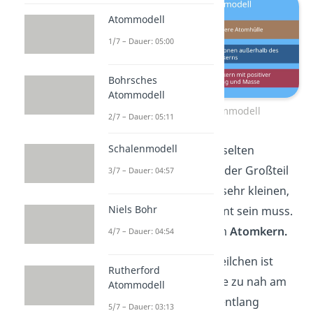
Atommodell
1/7 – Dauer: 05:00
Bohrsches
Atommodell
Rutherford Atommodell
2/7 – Dauer: 05:11
Schalenmodell
Die Teilchen wurden selten
zurückgestreut
, weil der Großteil
3/7 – Dauer: 04:57
der Masse an einem sehr kleinen,
Niels Bohr
positiven Punkt vereint sein muss.
Zum Beispiel in einem
Atomkern.
4/7 – Dauer: 04:54
Die
Ablenkung
der Teilchen ist
Rutherford
damit erklärt, dass sie zu nah am
Atommodell
positiven Atomkern entlang
5/7 – Dauer: 03:13