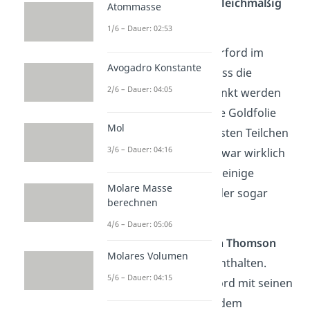
Masse
eines Atoms
gleichmäßig
Atommasse
verteilt.
1/6 – Dauer: 02:53
Deswe
gen hat Rutherford im
Avogadro Konstante
Versuch
erwartet
, dass die
2/6 – Dauer: 04:05
Teilchen nicht abgelenkt werden
und einfach durch die Goldfolie
Mol
durchgehen. Die meisten Teilchen
3/6 – Dauer: 04:16
haben die Goldfolie zwar wirklich
durchdrungen, doch einige
Molare Masse
wurden abgelenkt oder sogar
berechnen
zurückgestreut!
4/6 – Dauer: 05:06
Das
Atommodell von Thomson
Molares Volumen
musste also
Fehler
enthalten.
5/6 – Dauer: 04:15
Deshalb hat Rutherford mit seinen
Beobachtungen aus dem