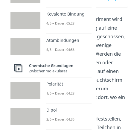
(00:51)
Kovalente Bindung
Bei Rutherfords Experiment wird
4/5 – Dauer: 05:28
radioaktive
Strahlung
auf eine
sehr dünne Goldfolie geschossen.
Atombindungen
Die
Goldfolie
ist nur wenige
5/5 – Dauer: 04:56
Atomschichten dick. Werden die
Teilchen durchgelassen oder
Chemische Grundlagen
abgelenkt, treffen sie auf einen
Zwischenmolekulares
Leuchtschirm
. Der Leuchtschirm
Polarität
ist um die Goldfolie herum
1/6 – Dauer: 04:28
platziert und leuchtet dort, wo ein
Teilchen auf ihn trifft.
Dipol
So wollte Rutherford feststellen,
2/6 – Dauer: 04:35
wie sich die positiven Teilchen in