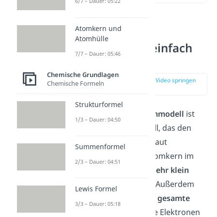
6/7 – Dauer: 05:22
Atomkern und
Rutherford
Atomhülle
Atommodell einfach
7/7 – Dauer: 05:46
erklärt
Chemische Grundlagen
zur Stelle im Video springen
Chemische Formeln
(00:15)
Strukturformel
Das
Rutherford Atommodell
ist
1/3 – Dauer: 04:50
das erste Atommodell, das den
Atomkern
einführt. Laut
Summenformel
Rutherford ist der Atomkern im
2/3 – Dauer: 04:51
Zentrum des Atoms
sehr klein
und
positiv
geladen. Außerdem
Lewis Formel
enthält er nahezu die
gesamte
3/3 – Dauer: 05:18
Masse
des Atoms. Die Elektronen