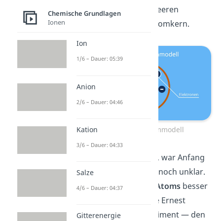
kreisen in einer fast leeren
Chemische Grundlagen
Ionen
Atomhülle um den Atomkern.
Ion
1/6 – Dauer: 05:39
Anion
2/6 – Dauer: 04:46
Rutherford Atommodell
Kation
3/6 – Dauer: 04:33
Wie Atome aussehen, war Anfang
des 20. Jahrhunderts noch unklar.
Salze
Um den
Aufbau des Atoms
besser
4/6 – Dauer: 04:37
zu verstehen, machte Ernest
Rutherford ein Experiment — den
Gitterenergie