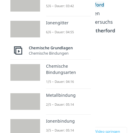
sogenannten
Rutherford
5/6 – Dauer: 03:42
Streuversuch
. Aus den
Ergebnissen seines Versuchs
Ionengitter
formulierte er das
Rutherford
6/6 – Dauer: 04:55
Atommodell
.
Chemische Grundlagen
Chemische Bindungen
Chemische
Bindungsarten
1/5 – Dauer: 04:16
Metallbindung
2/5 – Dauer: 05:14
Rutherford
Streuversuch
Ionenbindung
3/5 – Dauer: 05:14
zur Stelle im Video springen