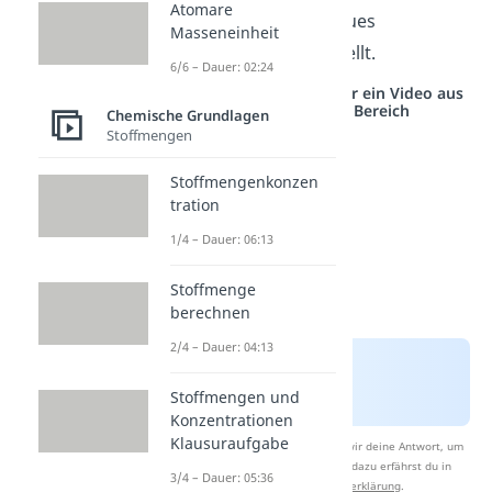
Atomare
Streuversuch, ein neues
Masseneinheit
Atommodell aufgestellt.
6/6 – Dauer: 02:24
Studyflix vernetzt: Hier ein Video aus
einem anderen Bereich
Chemische Grundlagen
Stoffmengen
Stoffmengenkonzen
tration
1/4 – Dauer: 06:13
Stoffmenge
berechnen
2/4 – Dauer: 04:13
Stoffmengen und
Konzentrationen
Klausuraufgabe
Nach Beantwortung speichern wir deine Antwort, um
Studyflix zu verbessern. Mehr dazu erfährst du in
3/4 – Dauer: 05:36
unserer
Datenschutzerklärung
.