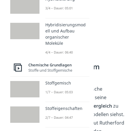
3/4 – Dauer: 05:01
Hybridisierungsmod
ell und Aufbau
organischer
Moleküle
4/4 – Dauer: 06:40
Rutherford
Atommodell im
Chemische Grundlagen
Stoffe und Stoffgemische
Vergleich
Stoffgemisch
Auch das rutherfordsche
1/7 – Dauer: 05:03
Atommodell stößt an seine
Grenzen, wie du im
Vergleich
zu
Stoffeigenschaften
moderneren Atommodellen siehst.
2/7 – Dauer: 04:47
Elektronen kreisen laut Rutherford