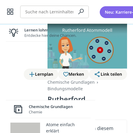
Suche
Neu: Karriere
Lernen lohnt sich!
Entdecke hier deine Chancen.
Lernplan
Merken
Link teilen
Chemische Grundlagen
Bindungsmodelle
Rutherford
Atommodell
Chemische Grundlagen
Chemie
Atome einfach
Wichtige Inhalte in diesem
erklärt