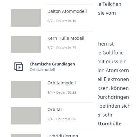
geflogen sind. Weil die
Teilchen
Dalton Atommodell
positiv
sind, wurden sie vom
6/7 – Dauer: 04:10
positiven
Atomkern
weggestoßen.
Kern Hülle Modell
Der Großteil der Teilchen ist
7/7 – Dauer: 04:39
ungehindert durch die Goldfolie
durchgedrungen
. Somit muss ein
Chemische Grundlagen
Orbitalmodell
sehr großer Teil um den Atomkern
herum „
leer
“ sein. Weil Elektronen
Orbitalmodell
fast keine Masse besitzen, können
1/4 – Dauer: 05:28
sie die Teilchen vom Durchdringen
nicht abhalten. Somit befinden sich
Orbital
die Elektronen in einer sehr
2/4 – Dauer: 05:26
großen, aber leeren
Atomhülle
.
Hybridisierung