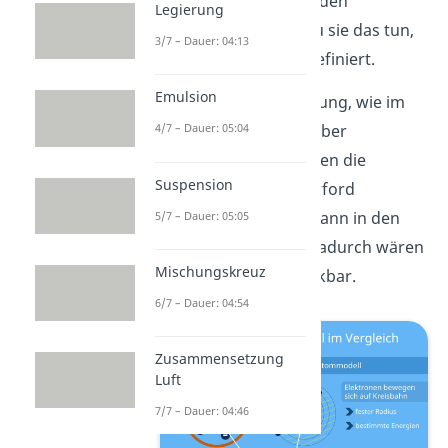
in der Atomhülle um den
Legierung
Atomkern. Wie genau sie das tun,
3/7 – Dauer: 04:13
hat er jedoch nicht definiert.
Emulsion
Da eine bewegte Ladung, wie im
Fall von Elektronen, aber
4/7 – Dauer: 05:04
Energie
abgibt, würden die
Suspension
Elektronen im Rutherford
Atommodell irgendwann in den
5/7 – Dauer: 05:05
Atomkern stürzen. Dadurch wären
Mischungskreuz
stabile Atome undenkbar.
6/7 – Dauer: 04:54
Zusammensetzung
Luft
7/7 – Dauer: 04:46