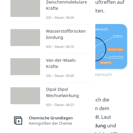
der Strahlung beim Auftreffen auf
Zwischenmolekulare
Kräfte
die Goldatome verhalten.
3/6 – Dauer: 04:26
Wasserstoffbrücken
bindung
4/6 – Dauer: 04:16
Van-der-Waals-
Kräfte
Rutherford Streuversuch
5/6 – Dauer: 05:09
Dipol Dipol
Anfang des 20.
Wechselwirkung
Jahrhunderts entsprach die
6/6 – Dauer: 04:23
Vorstellung vom Atom dem
Thomson Atommodell
. Laut
Chemische Grundlagen
Kenngrößen der Chemie
Thomson sind die
Ladung
und