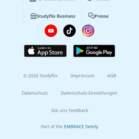
Studyflix Business
Presse
© 2026 Studyflix
Impressum
AGB
Datenschutz
Datenschutz-Einstellungen
Gib uns Feedback
Part of the
EMBRACE family