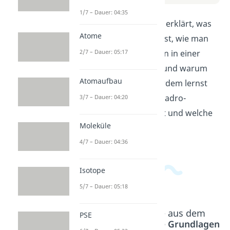
1/7 – Dauer: 04:35
In diesem Video wird erklärt, was
Atome
ein Mol ist. Du erfährst, wie man
die Menge an Teilchen in einer
2/7 – Dauer: 05:17
Substanz berechnet und warum
Atomaufbau
das wichtig ist. Außerdem lernst
du, wie man die Avogadro-
3/7 – Dauer: 04:20
Konstante verwendet und welche
Moleküle
Rolle sie spielt.
4/7 – Dauer: 04:36
Isotope
5/7 – Dauer: 05:18
Beliebte Inhalte aus dem
PSE
Bereich
Chemische Grundlagen