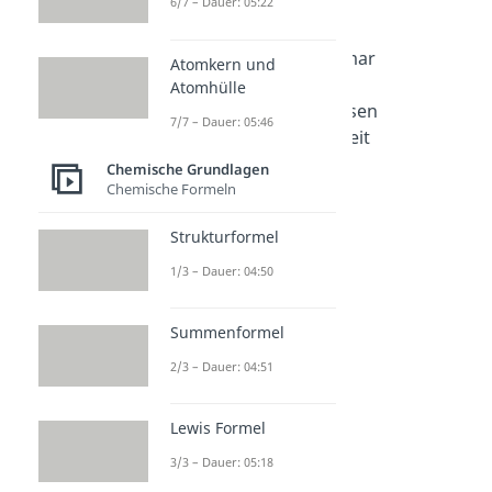
6/7 – Dauer: 05:22
Molare
Molares
Atomar
Atomkern und
Masse
Volume
e
Atomhülle
berech
n
Massen
7/7 – Dauer: 05:46
nen
Dauer:
einheit
04:15
Dauer:
Dauer:
Chemische Grundlagen
05:06
02:24
Chemische Formeln
Strukturformel
1/3 – Dauer: 04:50
Summenformel
2/3 – Dauer: 04:51
Lewis Formel
3/3 – Dauer: 05:18