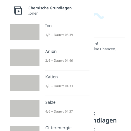
Chemische Grundlagen
Ionen
Ion
1/6 – Dauer: 05:39
Lernen lohnt sich!
Entdecke hier deine Chancen.
Anion
2/6 – Dauer: 04:46
Kation
3/6 – Dauer: 04:33
Salze
Weitere Inhalte:
4/6 – Dauer: 04:37
Chemische Grundlagen
Gitterenergie
Kenngrößen der Chemie