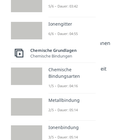
Atommasse
5/6 – Dauer: 03:42
Dauer: 02:53
Avogadro Konstante
Ionengitter
Dauer: 04:05
Mol
6/6 – Dauer: 04:55
Dauer: 04:16
Molare Masse berechnen
Dauer: 05:06
Chemische Grundlagen
Molares Volumen
Chemische Bindungen
Dauer: 04:15
Atomare Masseneinheit
Chemische
Dauer: 02:24
Bindungsarten
1/5 – Dauer: 04:16
Metallbindung
2/5 – Dauer: 05:14
Ionenbindung
3/5 – Dauer: 05:14