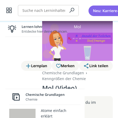
Suche
Neu: Karriere
Lernen lohnt sich!
Entdecke hier deine Chancen.
Lernplan
Merken
Link teilen
Chemische Grundlagen
Kenngrößen der Chemie
Mol (Video)
Chemische Grundlagen
Chemie
Weitere Infos erhältst du im
Beitrag zum Video
Atome einfach
zum Beitrag: Mol
erklärt